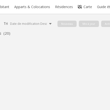
abitant
Apparts & Colocations
Résidences
Carte
Guide é
Tri
Date de modification Desc
Nouveau
Mis à jour
Acti
s
(20)