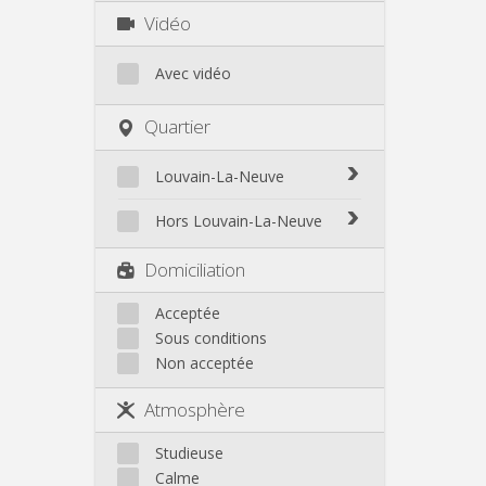
Vidéo
Avec vidéo
Quartier
Louvain-La-Neuve
Biéreau
Hors Louvain-La-Neuve
Blocry
Court-St.-Étienne
Domiciliation
Centre
Gembloux
L'Hocaille
Genappe
Acceptée
La Baraque
Sous conditions
Mont-Saint-Guibert
Lauzelle
Non acceptée
Nivelles
Les Bruyères
Ottignies
Atmosphère
Rixensart
Walhain
Studieuse
Wavre
Calme