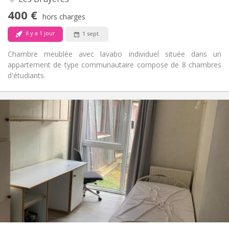
Non
Accès PMR:
400 €
Non-fumeur
Fumeur:
hors charges
Non
Animaux de compagnie:
il y a 1 jour
1 sept.
Chambre meublée avec lavabo individuel située dans un
appartement de type communautaire compose de 8 chambres
d'étudiants.
Infos Pratiques
330 €
Loyer:
120 €
Charges:
12 mois
Durée:
Non
Domiciliation:
Aménagement
Commune
Salle de bain:
Commune
Cuisine:
2
11 m
Superficie:
1
Pièces privées: