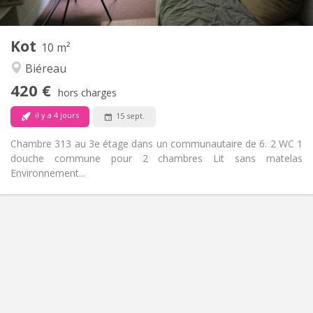
2
10 m
Superficie:
1
Pièces privées:
Kot
Autre
10 m²
Calme
Atmosphère:
Biéreau
Non
Accès PMR:
420 €
Non-fumeur
Fumeur:
hors charges
Non
Animaux de compagnie:
il y a 4 jours
15 sept.
Chambre 313 au 3e étage dans un communautaire de 6. 2 WC 1
douche commune pour 2 chambres Lit sans matelas
Environnement...