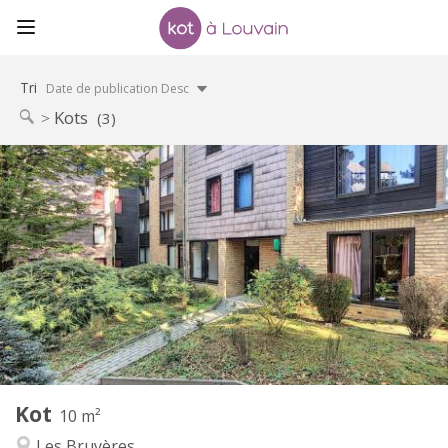
Tri
Date de publication Desc
Kots
(3)
Infos Pratiques
400 €
Loyer:
60 €
Charges:
12 mois
Durée:
Non
Domiciliation:
Aménagement
Commune
Salle de bain:
Commune
Cuisine:
2
10 m
Superficie:
1
Pièces privées:
Kot
Autre
10 m²
Communautaire
Atmosphère:
Les Bruyères