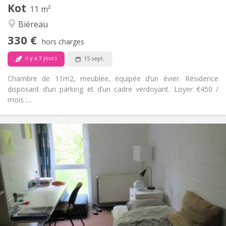
Kot
Autre
11 m²
Communautaire, studieuse
Atmosphère:
Biéreau
Non
Accès PMR:
330 €
Non-fumeur
Fumeur:
hors charges
Non
Animaux de compagnie:
il y a 3 jours
15 sept.
Chambre de 11m2, meublée, équipée d’un évier. Résidence
disposant d’un parking et d’un cadre verdoyant. Loyer €450 /
mois :...
Infos Pratiques
420 €
Loyer:
80 €
Charges:
12 mois
Durée:
Non
Domiciliation:
Aménagement
Commune
Salle de bain:
Commune
Cuisine: