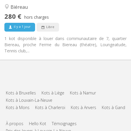
Calme, communautaire, studieuse
Atmosphère:
Biéreau
Non
Accès PMR:
280 €
Non-fumeur
Fumeur:
hors charges
Non
Animaux de compagnie:
il y a 1 jour
Libre
1 kot disponible à louer dans communautaire de 7, quartier
Biereau, proche Ferme du Biereau (théatre), Loungeatude,
Tennis club,...
Kots à Bruxelles
Kots à Liège
Kots à Namur
Kots à Louvain-La-Neuve
Kots à Mons
Kots à Charleroi
Kots à Anvers
Kots à Gand
À propos
Hello Kot
Témoignages
Prix des loyers à Louvain-La-Neuve