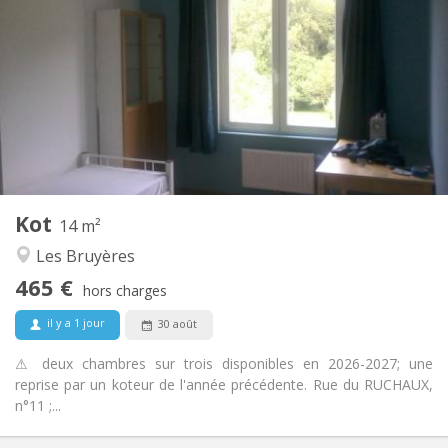
465 €
Loyer:
85 €
Charges:
10 mois
Durée:
Non
Domiciliation:
Aménagement
Commune
Salle de bain:
Commune
Cuisine:
2
14 m
Superficie:
1
Pièces privées:
Kot
Autre
14 m²
Calme, studieuse, chaleureuse
Atmosphère:
Les Bruyères
Non
Accès PMR:
465 €
Non-fumeur
Fumeur:
hors charges
Non
Animaux de compagnie:
il y a 1 jour
30 août
⚠ deux chambres sur trois disponibles en 2026-2027; une
reprise par un koteur de l'année précédente. Rue du RUCHAUX,
n°11 ;...