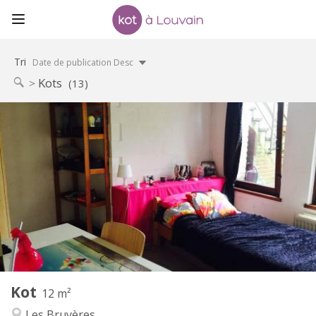
Tri
Date de publication Desc
Kots
(13)
Infos Pratiques
440 €
Loyer:
60 €
Charges:
12 mois
Durée:
Non
Domiciliation:
Aménagement
Privée
Salle de bain:
Commune
Cuisine:
2
12 m
Superficie:
1
Pièces privées:
Kot
Autre
12 m²
Communautaire, calme, chaleureuse
Atmosphère:
Les Bruyères