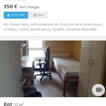
Non
Accès PMR:
350 €
Non-fumeur
Fumeur:
hors charges
Non
Animaux de compagnie:
il y a 1 jour
Libre
kot à louer dans communautaire de 8, proche de la Grand place,
Le Piano, Centre sportif Blocry, facultés, lumineux disponible...
Infos Pratiques
280 €
Loyer:
10 €
Charges:
Vacances d'été, au mois
Durée:
Non
Domiciliation:
Aménagement
Commune
Salle de bain:
Commune
Cuisine:
2
12 m
Superficie:
1
Pièces privées:
Kot
Autre
12 m²