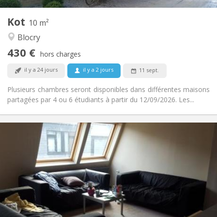
1
Pièces privées:
Kot
Autre
10 m²
Chaleureuse, calme
Atmosphère:
Blocry
Non
Accès PMR:
430 €
Non-fumeur
Fumeur:
hors charges
Non
Animaux de compagnie:
il y a 24 jours
il y a 2 jours
11 sept.
Plusieurs chambres seront disponibles dans différentes maisons
partagées par 4 ou 6 étudiants à partir du 12/09/2026. Les...
Infos Pratiques
445 €
Loyer:
55 €
Charges:
12 mois
Durée:
Acceptée
Domiciliation:
Aménagement
Commune
Salle de bain:
Commune
Cuisine: