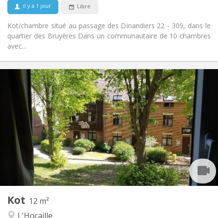
il y a 1 jour
Libre
Non
Animaux de compagnie:
Kot/chambre situé au passage des Dinandiers 22 - 309, dans le
quartier des Bruyères Dans un communautaire de 10 chambres
avec...
Infos Pratiques
350 €
Loyer:
10 €
Charges:
Vacances d'été, au mois
Durée:
Non
Domiciliation:
Aménagement
Commune
Salle de bain:
Commune
Cuisine:
2
12 m
Superficie:
1
Pièces privées:
Kot
Autre
12 m²
Communautaire, studieuse
Atmosphère:
L'Hocaille