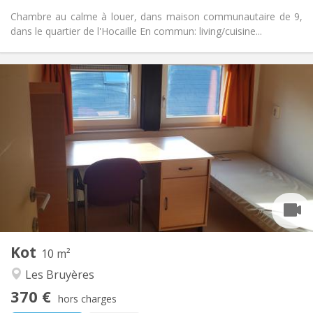
Chambre au calme à louer, dans maison communautaire de 9,
dans le quartier de l'Hocaille En commun: living/cuisine...
Infos Pratiques
370 €
Loyer:
5 €
Charges:
Vacances d'été
Durée:
Non
Domiciliation:
Aménagement
Commune
Salle de bain:
Commune
Cuisine:
2
10 m
Superficie:
1
Pièces privées:
Kot
Autre
10 m²
Chaleureuse, calme, communautaire,
Atmosphère:
Les Bruyères
studieuse
370 €
Non
Accès PMR:
hors charges
Non-fumeur
Fumeur: