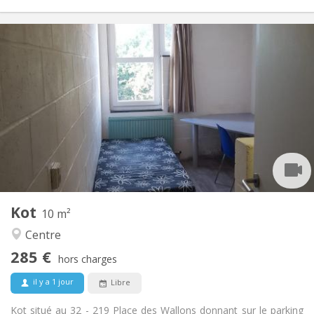
Infos Pratiques
285 €
Loyer:
10 €
Charges:
Vacances d'été, au mois
Durée:
Non
Domiciliation:
Aménagement
Commune
Salle de bain:
Commune
Cuisine:
2
10 m
Superficie:
1
Pièces privées:
Kot
Autre
10 m²
Studieuse, communautaire
Atmosphère:
Centre
Non
Accès PMR:
285 €
Non-fumeur
Fumeur:
hors charges
Non
Animaux de compagnie:
il y a 1 jour
Libre
Kot situé au 32 - 219 Place des Wallons donnant sur le parking