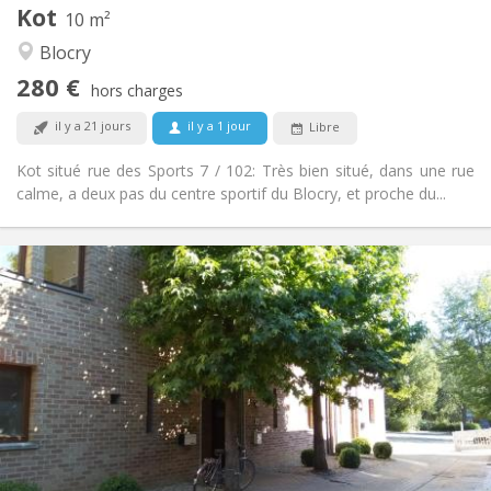
Kot
Autre
10 m²
Studieuse, communautaire
Atmosphère:
Blocry
Non
Accès PMR:
280 €
Non-fumeur
Fumeur:
hors charges
Non
Animaux de compagnie:
il y a 21 jours
il y a 1 jour
Libre
Kot situé rue des Sports 7 / 102: Très bien situé, dans une rue
calme, a deux pas du centre sportif du Blocry, et proche du...
Infos Pratiques
430 €
Loyer:
110 €
Charges:
12 mois
Durée:
Non
Domiciliation:
Aménagement
Commune
Salle de bain:
Commune
Cuisine:
2
10 m
Superficie: