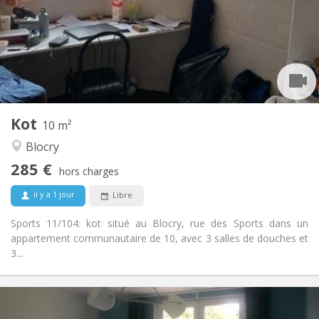
Non
Domiciliation:
Aménagement
Commune
Salle de bain:
Commune
Cuisine:
2
10 m
Superficie:
2
Pièces privées:
Kot
Autre
10 m²
Communautaire, studieuse
Atmosphère:
Blocry
Non
Accès PMR:
285 €
Non-fumeur
Fumeur:
hors charges
Non
Animaux de compagnie:
il y a 1 jour
Libre
Sports 11/104: kot situé au Blocry, rue des Sports dans un
appartement communautaire de 10, avec 3 salles de douches et
3...
Infos Pratiques