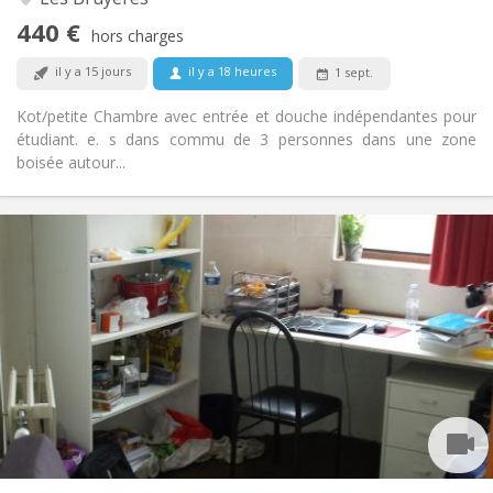
Non
Accès PMR:
440 €
Non-fumeur
Fumeur:
hors charges
Non
Animaux de compagnie:
il y a 15 jours
il y a 18 heures
1 sept.
Kot/petite Chambre avec entrée et douche indépendantes pour
étudiant. e. s dans commu de 3 personnes dans une zone
boisée autour...
Infos Pratiques
280 €
Loyer:
10 €
Charges:
Vacances d'été
Durée:
Non
Domiciliation:
Aménagement
Commune
Salle de bain:
Commune
Cuisine:
2
10 m
Superficie:
2
Pièces privées: