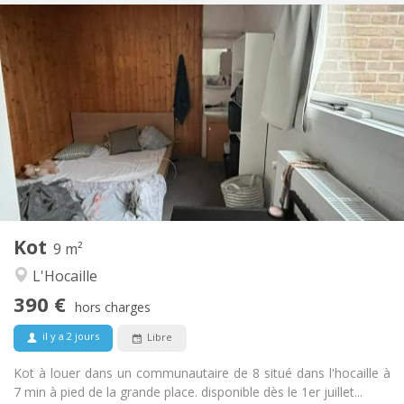
Infos Pratiques
390 €
Loyer:
62 €
Charges:
Vacances d'été
Durée:
Non
Domiciliation:
Aménagement
Commune
Salle de bain:
Commune
Cuisine:
2
9 m
Superficie:
1
Pièces privées:
Kot
Autre
9 m²
Communautaire, studieuse, chaleureuse
Atmosphère:
L'Hocaille
Non
Accès PMR:
390 €
Non-fumeur
Fumeur:
hors charges
Non
Animaux de compagnie:
il y a 2 jours
Libre
Kot à louer dans un communautaire de 8 situé dans l'hocaille à
7 min à pied de la grande place. disponible dès le 1er juillet...