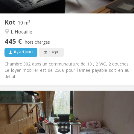
2
10 m
Superficie:
1
Pièces privées:
Kot
Autre
10 m²
Communautaire
Atmosphère:
L'Hocaille
Non
Accès PMR:
445 €
Non-fumeur
Fumeur:
hors charges
Non
Animaux de compagnie:
il y a 4 jours
1 sept.
Chambre 302 dans un communautaire de 10 , 2 WC, 2 douches.
Le loyer mobilier est de 250€ pour l’année payable soit en au
début...
Infos Pratiques
400 €
Loyer:
100 €
Charges:
12 mois
Durée:
Non
Domiciliation: