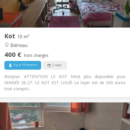
Aménagement
Commune
Salle de bain:
Commune
Cuisine:
2
10 m
Superficie:
1
Pièces privées:
Kot
Autre
10 m²
Calme, studieuse, communautaire
Atmosphère:
Biéreau
Non
Accès PMR:
400 €
Non-fumeur
Fumeur:
hors charges
Non
Animaux de compagnie:
il y a 15 heures
2 sept.
Bonjour. ATTENTION LE KOT N’est plus disponible pour
l’ANNÉE 26-27. LE KOT EST LOUÉ! Le loyer est de 500 euros
tout compris...
Infos Pratiques
285 €
Loyer:
5 €
Charges:
Vacances d'été
Durée: