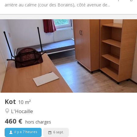
arrière au calme (cour des Borains), côté avenue de...
Infos Pratiques
460 €
Loyer:
70 €
Charges:
12 mois
Durée:
Non
Domiciliation:
Aménagement
Commune
Salle de bain:
Commune
Cuisine:
2
10 m
Superficie:
1
Pièces privées:
Kot
Autre
10 m²
Calme, chaleureuse
Atmosphère:
L'Hocaille
Non
Accès PMR:
460 €
Non-fumeur
Fumeur:
hors charges
Non
Animaux de compagnie:
il y a 7 heures
6 sept.