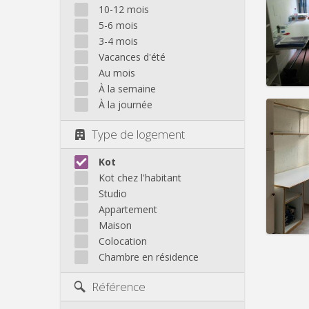
Domicil
10-12 mois
Durée:
5-6 mois
Charge
3-4 mois
Loyer:
Vacances d'été
Infos
Au mois
À la semaine
À la journée
Type de logement
Domicil
Durée:
Kot
Charge
Kot chez l'habitant
Loyer:
Studio
Appartement
Infos
Maison
Colocation
Chambre en résidence
Référence