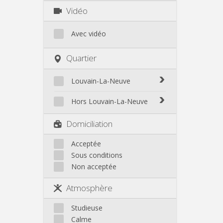
Vidéo
Avec vidéo
Quartier
Louvain-La-Neuve
Biéreau
Hors Louvain-La-Neuve
Blocry
Court-St.-Étienne
Domiciliation
Centre
Gembloux
L'Hocaille
Genappe
Acceptée
La Baraque
Sous conditions
Mont-Saint-Guibert
Lauzelle
Non acceptée
Nivelles
Les Bruyères
Ottignies
Atmosphère
Rixensart
Walhain
Studieuse
Wavre
Calme