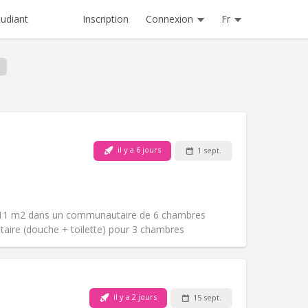
Inscription
Connexion
Fr
tudiant
il y a 6 jours
1 sept.
Animaux de compagnie:
Non
Fumeur:
Non-fumeur
Accès PMR:
Non
Atmosphère:
Communautaire
 11 m2 dans un communautaire de 6 chambres
Autre
itaire (douche + toilette) pour 3 chambres
il y a 2 jours
15 sept.