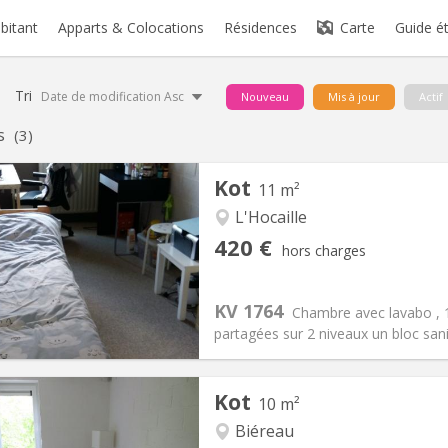
abitant
Apparts & Colocations
Résidences
Carte
Guide é
Tri
Date de modification Asc
Nouveau
Mis à jour
Actif
s
(3)
Kot
11 m²
L'Hocaille
iation:
Non
Pièces privées:
1
420 €
hors charges
12 mois
Superficie:
11 m
2
s:
110 €
Cuisine:
Commune
420 €
Salle de bain:
Commune
KV 1764
Chambre avec lavabo ,
 Pratiques
Aménagement
partagées sur 2 niveaux un bloc san
Kot
10 m²
Biéreau