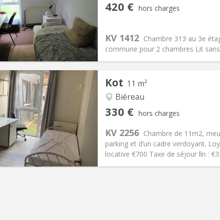
iation:
Non
Pièces privées:
1
420 €
hors charges
12 mois
Superficie:
10 m
2
s:
80 €
Cuisine:
Commune
420 €
Salle de bain:
Commune
KV 1412
Chambre 313 au 3e éta
 Pratiques
Aménagement
commune pour 2 chambres Lit sans 
Kot
11 m²
Biéreau
iation:
Non
Pièces privées:
1
330 €
hors charges
12 mois
Superficie:
11 m
2
s:
120 €
Cuisine:
Commune
KV 2256
Chambre de 11m2, meubl
330 €
Salle de bain:
Commune
parking et d’un cadre verdoyant. Lo
 Pratiques
Aménagement
locative €700 Taxe de séjour lln : 