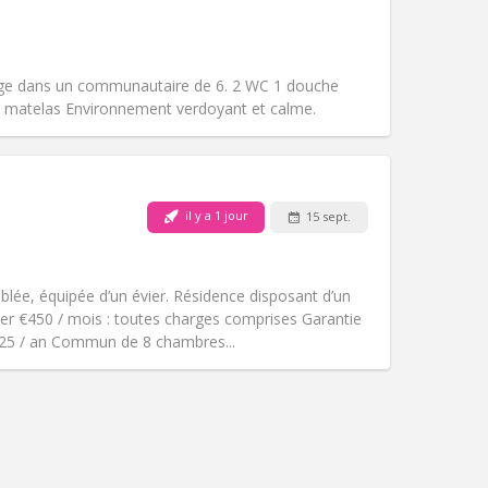
Animaux de compagnie:
Non
Fumeur:
Non-fumeur
Accès PMR:
Non
Atmosphère:
Calme
ge dans un communautaire de 6. 2 WC 1 douche
Autre
matelas Environnement verdoyant et calme.
Animaux de compagnie:
Non
il y a 1 jour
15 sept.
Fumeur:
Non-fumeur
Accès PMR:
Non
communautaire
ée, équipée d’un évier. Résidence disposant d’un
Atmosphère:
Studieuse,
yer €450 / mois : toutes charges comprises Garantie
Autre
€325 / an Commun de 8 chambres...