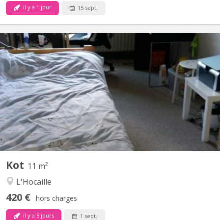
il y a 1 jour
15 sept.
KV 1764
Chambre avec lavabo , 11 m2 dans un communautaire de 6
chambres partagées sur 2 niveaux un bloc sanitaire (douche +
toilette) pour 3 chambres
Kot
11 m²
L'Hocaille
420 €
hors charges
il y a 5 jours
1 sept.