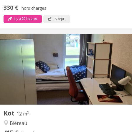
330 €
hors charges
il y a 20 heures
15 sept.
KV 2269
Kot à louer Louvain la Neuve
Kot
12 m²
Biéreau