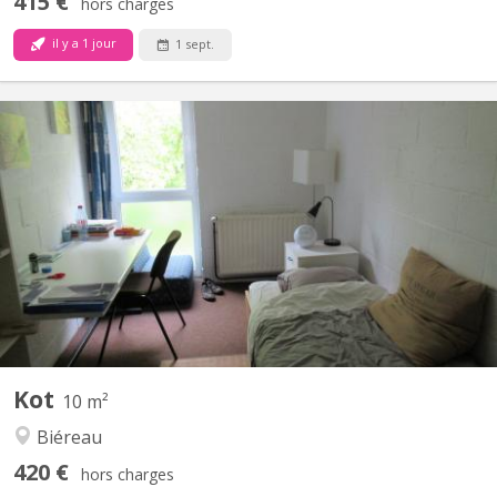
415 €
hors charges
il y a 1 jour
1 sept.
KV 1412
Chambre 313 au 3e étage dans un communautaire de 6. 2 WC 1
douche commune pour 2 chambres Lit sans matelas
Environnement verdoyant et calme.
Kot
10 m²
Biéreau
420 €
hors charges