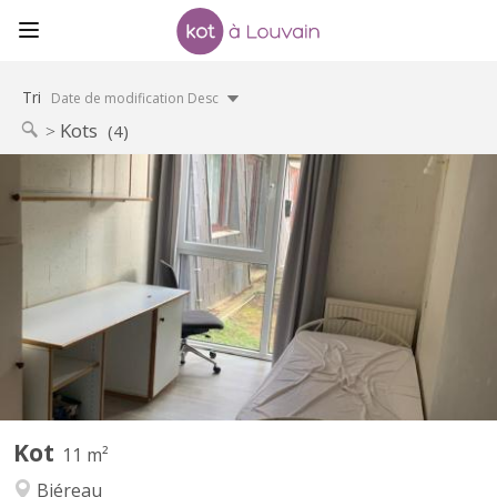
Tri
Date de modification Desc
Kots
(4)
KV 2256
Chambre de 11m2, meublée, équipée d’un évier. Résidence
disposant d’un parking et d’un cadre verdoyant. Loyer €450 /
mois : toutes charges comprises Garantie locative €700 Taxe de
séjour lln : €325 / an Commun de 8 chambres au rez-de-
chaussée-de-chaussée, comprenant 1 salle de douche, 2 WC, 1...
Kot
11 m²
Biéreau