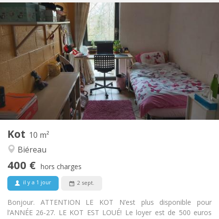
Infos Pratiques
400 €
Loyer:
100 €
Charges:
12 mois
Durée:
Non
Domiciliation:
Aménagement
Commune
Salle de bain:
Commune
Cuisine:
2
10 m
Superficie:
1
Pièces privées:
Kot
Autre
10 m²
Studieuse, calme, communautaire
Atmosphère:
Biéreau
Non
Accès PMR:
400 €
Non-fumeur
Fumeur:
hors charges
Non
Animaux de compagnie:
il y a 1 jour
2 sept.
Bonjour. ATTENTION LE KOT N’est plus disponible pour
l’ANNÉE 26-27. LE KOT EST LOUÉ! Le loyer est de 500 euros