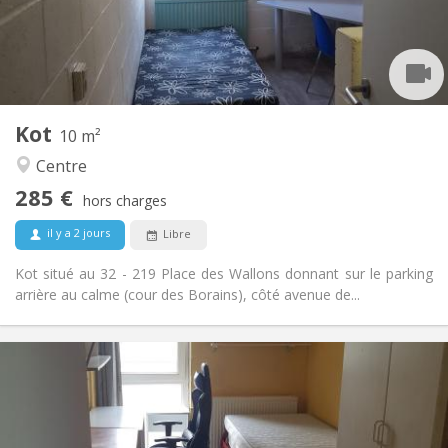
Aménagement
Commune
Salle de bain:
Commune
Cuisine:
2
10 m
Superficie:
1
Pièces privées:
Kot
Autre
10 m²
Studieuse, communautaire
Atmosphère:
Centre
Non
Accès PMR:
285 €
Non-fumeur
Fumeur:
hors charges
Non
Animaux de compagnie:
il y a 2 jours
Libre
Kot situé au 32 - 219 Place des Wallons donnant sur le parking
arrière au calme (cour des Borains), côté avenue de...
Infos Pratiques
280 €
Loyer:
10 €
Charges:
Vacances d'été, au mois
Durée: