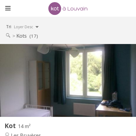
Tri
Loyer Desc
Kots
(17)
Infos Pratiques
465 €
Loyer:
85 €
Charges:
10 mois
Durée:
Non
Domiciliation:
Aménagement
Commune
Salle de bain:
Commune
Cuisine:
2
14 m
Superficie:
1
Pièces privées:
Kot
Autre
14 m²
Chaleureuse, calme, studieuse
Atmosphère:
Les Bruyères