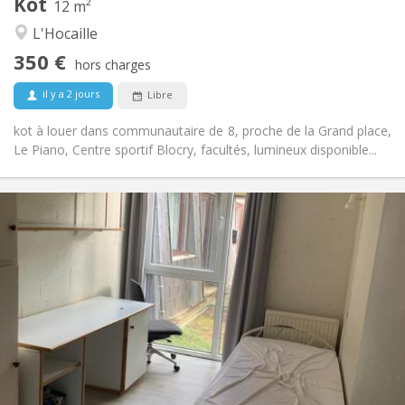
Kot
Autre
12 m²
Studieuse, communautaire
Atmosphère:
L'Hocaille
Non
Accès PMR:
350 €
Non-fumeur
Fumeur:
hors charges
Non
Animaux de compagnie:
il y a 2 jours
Libre
kot à louer dans communautaire de 8, proche de la Grand place,
Le Piano, Centre sportif Blocry, facultés, lumineux disponible...
Infos Pratiques
330 €
Loyer:
120 €
Charges:
12 mois
Durée:
Non
Domiciliation:
Aménagement
Commune
Salle de bain:
Commune
Cuisine:
2
11 m
Superficie:
1
Pièces privées: