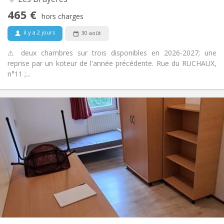
Non
Accès PMR:
465 €
Non-fumeur
Fumeur:
hors charges
Non
Animaux de compagnie:
il y a 2 jours
30 août
⚠ deux chambres sur trois disponibles en 2026-2027; une
reprise par un koteur de l'année précédente. Rue du RUCHAUX,
n°11 ;...
Infos Pratiques
460 €
Loyer:
70 €
Charges:
12 mois
Durée:
Non
Domiciliation:
Aménagement
Commune
Salle de bain:
Commune
Cuisine:
2
10 m
Superficie:
1
Pièces privées: