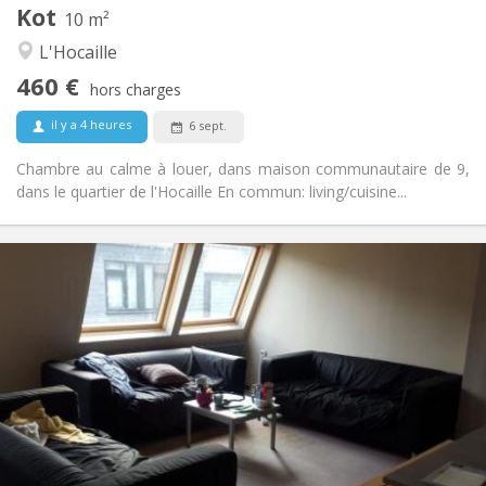
Kot
Autre
10 m²
Calme, chaleureuse
Atmosphère:
L'Hocaille
Non
Accès PMR:
460 €
Non-fumeur
Fumeur:
hors charges
Non
Animaux de compagnie:
il y a 4 heures
6 sept.
Chambre au calme à louer, dans maison communautaire de 9,
dans le quartier de l'Hocaille En commun: living/cuisine...
Infos Pratiques
445 €
Loyer:
55 €
Charges:
12 mois
Durée:
Acceptée
Domiciliation:
Aménagement
Commune
Salle de bain:
Commune
Cuisine:
2
10 m
Superficie: