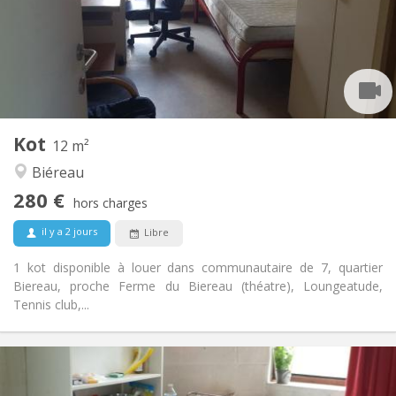
Non
Domiciliation:
Aménagement
Commune
Salle de bain:
Commune
Cuisine:
2
12 m
Superficie:
1
Pièces privées:
Kot
Autre
12 m²
Studieuse, communautaire, calme
Atmosphère:
Biéreau
Non
Accès PMR:
280 €
Non-fumeur
Fumeur:
hors charges
Non
Animaux de compagnie:
il y a 2 jours
Libre
1 kot disponible à louer dans communautaire de 7, quartier
Biereau, proche Ferme du Biereau (théatre), Loungeatude,
Tennis club,...
Infos Pratiques
280 €
Loyer: