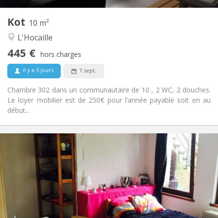
1
Pièces privées:
Kot
Autre
10 m²
Communautaire
Atmosphère:
L'Hocaille
Non
Accès PMR:
445 €
Non-fumeur
Fumeur:
hors charges
Non
Animaux de compagnie:
il y a 5 jours
1 sept.
Chambre 302 dans un communautaire de 10 , 2 WC, 2 douches.
Le loyer mobilier est de 250€ pour l’année payable soit en au
début...
Infos Pratiques
440 €
Loyer:
60 €
Charges:
12 mois
Durée:
Non
Domiciliation:
Aménagement
Privée
Salle de bain: