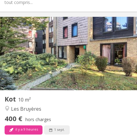
tout compris...
Infos Pratiques
400 €
Loyer:
60 €
Charges:
12 mois
Durée:
Non
Domiciliation:
Aménagement
Commune
Salle de bain:
Commune
Cuisine:
2
10 m
Superficie:
1
Pièces privées:
Kot
Autre
10 m²
Communautaire
Atmosphère:
Les Bruyères
Non
Accès PMR:
400 €
Non-fumeur
Fumeur:
hors charges
Non
Animaux de compagnie:
il y a 9 heures
1 sept.