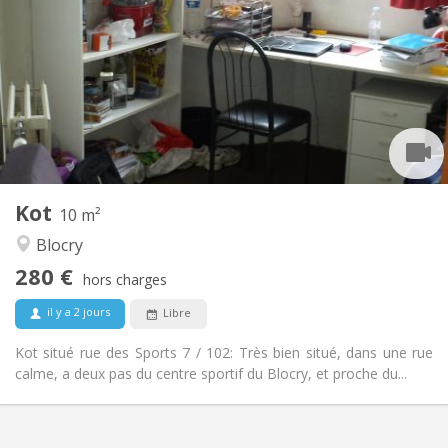
10 €
Charges:
Vacances d'été
Durée:
Non
Domiciliation:
Aménagement
Commune
Salle de bain:
Commune
Cuisine:
2
10 m
Superficie:
2
Pièces privées:
Kot
Autre
10 m²
Studieuse, communautaire
Atmosphère:
Blocry
Non
Accès PMR:
280 €
Non-fumeur
Fumeur:
hors charges
Non
Animaux de compagnie:
il y a 2 jours
Libre
Kot situé rue des Sports 7 / 102: Très bien situé, dans une rue
calme, a deux pas du centre sportif du Blocry, et proche du...