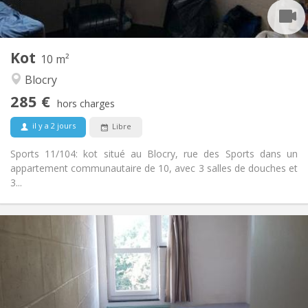
Commune
Cuisine:
2
10 m
Superficie:
2
Pièces privées:
Kot
Autre
10 m²
Communautaire, studieuse
Atmosphère:
Blocry
Non
Accès PMR:
285 €
Non-fumeur
Fumeur:
hors charges
Non
Animaux de compagnie:
il y a 2 jours
Libre
Sports 11/104: kot situé au Blocry, rue des Sports dans un
appartement communautaire de 10, avec 3 salles de douches et
3...
Infos Pratiques
285 €
Loyer:
10 €
Charges:
Vacances d'été, au mois
Durée:
Non
Domiciliation: