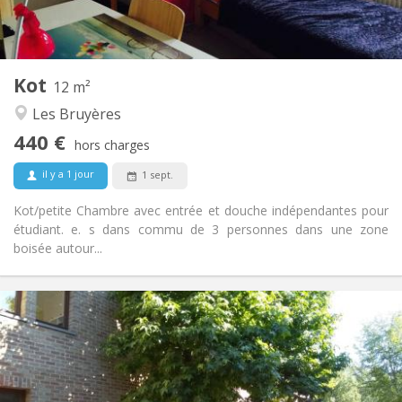
Commune
Cuisine:
2
12 m
Superficie:
1
Pièces privées:
Kot
Autre
12 m²
Calme, communautaire, chaleureuse
Atmosphère:
Les Bruyères
Non
Accès PMR:
440 €
Non-fumeur
Fumeur:
hors charges
Non
Animaux de compagnie:
il y a 1 jour
1 sept.
Kot/petite Chambre avec entrée et douche indépendantes pour
étudiant. e. s dans commu de 3 personnes dans une zone
boisée autour...
Infos Pratiques
430 €
Loyer:
110 €
Charges:
12 mois
Durée:
Non
Domiciliation: