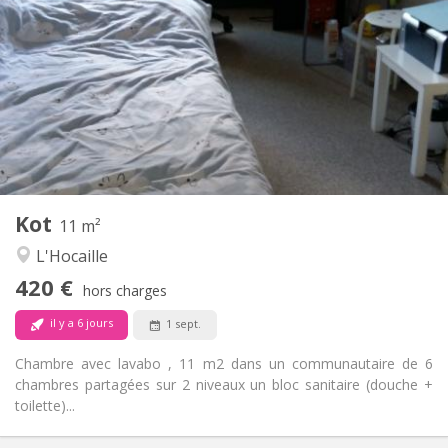
420 €
Loyer:
110 €
Charges:
12 mois
Durée:
Non
Domiciliation:
Aménagement
Commune
Salle de bain:
Commune
Cuisine:
2
11 m
Superficie:
1
Pièces privées:
Kot
Autre
11 m²
Communautaire
Atmosphère:
L'Hocaille
Non
Accès PMR:
420 €
Non-fumeur
Fumeur:
hors charges
Non
Animaux de compagnie:
il y a 6 jours
1 sept.
Chambre avec lavabo , 11 m2 dans un communautaire de 6
chambres partagées sur 2 niveaux un bloc sanitaire (douche +
toilette)...