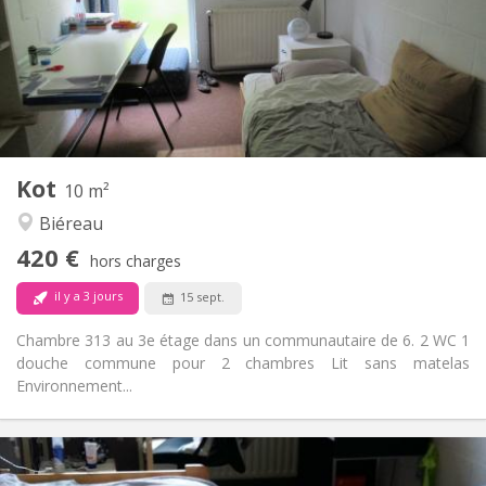
Non
Domiciliation:
Aménagement
Commune
Salle de bain:
Commune
Cuisine:
2
10 m
Superficie:
1
Pièces privées:
Kot
Autre
10 m²
Calme
Atmosphère:
Biéreau
Non
Accès PMR:
420 €
Non-fumeur
Fumeur:
hors charges
Non
Animaux de compagnie:
il y a 3 jours
15 sept.
Chambre 313 au 3e étage dans un communautaire de 6. 2 WC 1
douche commune pour 2 chambres Lit sans matelas
Environnement...
Infos Pratiques