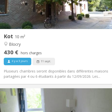
Aménagement
Commune
Salle de bain:
Commune
Cuisine:
2
10 m
Superficie:
1
Pièces privées:
Kot
Autre
10 m²
Calme, chaleureuse
Atmosphère:
Blocry
Non
Accès PMR:
430 €
Non-fumeur
Fumeur:
hors charges
Non
Animaux de compagnie:
il y a 3 jours
11 sept.
Plusieurs chambres seront disponibles dans différentes maisons
partagées par 4 ou 6 étudiants à partir du 12/09/2026. Les...
Infos Pratiques
420 €
Loyer:
80 €
Charges:
12 mois
Durée: