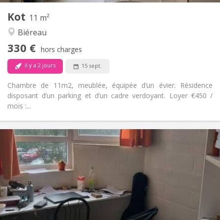
Kot
Autre
11 m²
Communautaire, studieuse
Atmosphère:
Biéreau
Non
Accès PMR:
330 €
Non-fumeur
Fumeur:
hors charges
Non
Animaux de compagnie:
il y a 2 jours
15 sept.
Chambre de 11m2, meublée, équipée d’un évier. Résidence
disposant d’un parking et d’un cadre verdoyant. Loyer €450 /
mois :...
Infos Pratiques
285 €
Loyer:
5 €
Charges:
Vacances d'été
Durée:
Non
Domiciliation:
Aménagement
Commune
Salle de bain: