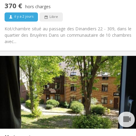
studieuse
370 €
Non
Accès PMR:
hors charges
Non-fumeur
Fumeur:
il y a 2 jours
Libre
Non
Animaux de compagnie:
Kot/chambre situé au passage des Dinandiers 22 - 309, dans le
quartier des Bruyères Dans un communautaire de 10 chambres
avec...
Infos Pratiques
350 €
Loyer:
10 €
Charges:
Vacances d'été, au mois
Durée:
Non
Domiciliation:
Aménagement
Commune
Salle de bain:
Commune
Cuisine:
2
12 m
Superficie:
1
Pièces privées: