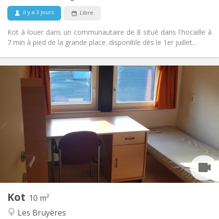
Non
Animaux de compagnie:
il y a 3 jours
Libre
Kot à louer dans un communautaire de 8 situé dans l'hocaille à
7 min à pied de la grande place. disponible dès le 1er juillet...
Infos Pratiques
370 €
Loyer:
5 €
Charges:
Vacances d'été
Durée:
Non
Domiciliation:
Aménagement
Commune
Salle de bain:
Commune
Cuisine:
2
10 m
Superficie:
1
Pièces privées:
Kot
Autre
10 m²
Calme, communautaire, chaleureuse,
Atmosphère:
Les Bruyères