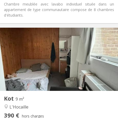
Chambre meublée avec lavabo individuel située dans un
appartement de type communautaire compose de 8 chambres
d'étudiants.
Infos Pratiques
390 €
Loyer:
62 €
Charges:
Vacances d'été
Durée:
Non
Domiciliation:
Aménagement
Commune
Salle de bain:
Commune
Cuisine:
2
9 m
Superficie:
1
Pièces privées:
Kot
Autre
9 m²
Studieuse, communautaire, chaleureuse
Atmosphère:
L'Hocaille
Non
Accès PMR:
390 €
Non-fumeur
Fumeur:
hors charges