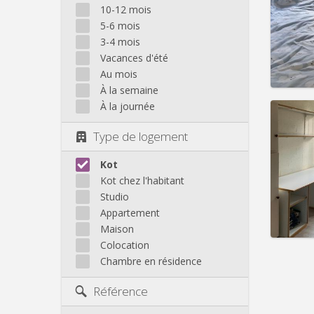
Domicil
10-12 mois
Durée:
5-6 mois
Charge
3-4 mois
Loyer:
Vacances d'été
Infos
Au mois
À la semaine
À la journée
Type de logement
Domicil
Durée:
Kot
Charge
Kot chez l'habitant
Loyer:
Studio
Appartement
Infos
Maison
Colocation
Chambre en résidence
Référence