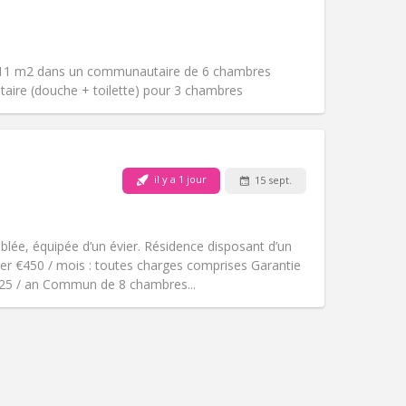
Animaux de compagnie:
Non
Fumeur:
Non-fumeur
Accès PMR:
Non
Atmosphère:
Communautaire
 11 m2 dans un communautaire de 6 chambres
Autre
itaire (douche + toilette) pour 3 chambres
Animaux de compagnie:
Non
il y a 1 jour
15 sept.
Fumeur:
Non-fumeur
Accès PMR:
Non
communautaire
ée, équipée d’un évier. Résidence disposant d’un
Atmosphère:
Studieuse,
yer €450 / mois : toutes charges comprises Garantie
Autre
€325 / an Commun de 8 chambres...