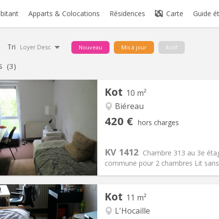
abitant
Apparts & Colocations
Résidences
Carte
Guide é
Tri
Loyer Desc
Nouveau
Mis à jour
Actif
s
(3)
Kot
10 m²
Biéreau
iation:
Non
Pièces privées:
1
420 €
hors charges
12 mois
Superficie:
10 m
2
s:
80 €
Cuisine:
Commune
420 €
Salle de bain:
Commune
KV 1412
Chambre 313 au 3e éta
 Pratiques
Aménagement
commune pour 2 chambres Lit sans 
Kot
11 m²
L'Hocaille