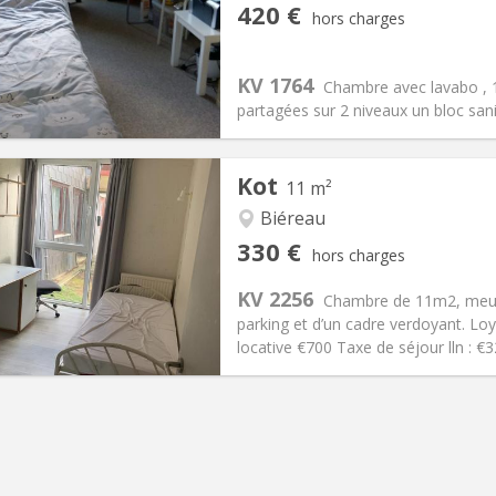
iation:
Non
Pièces privées:
1
420 €
hors charges
12 mois
Superficie:
11 m
2
s:
110 €
Cuisine:
Commune
420 €
Salle de bain:
Commune
KV 1764
Chambre avec lavabo ,
 Pratiques
Aménagement
partagées sur 2 niveaux un bloc san
Kot
11 m²
Biéreau
iation:
Non
Pièces privées:
1
330 €
hors charges
12 mois
Superficie:
11 m
2
s:
120 €
Cuisine:
Commune
KV 2256
Chambre de 11m2, meubl
330 €
Salle de bain:
Commune
parking et d’un cadre verdoyant. Lo
 Pratiques
Aménagement
locative €700 Taxe de séjour lln : 