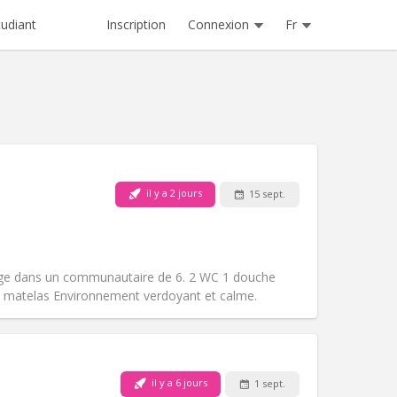
Inscription
Connexion
Fr
tudiant
il y a 2 jours
15 sept.
Animaux de compagnie:
Non
Fumeur:
Non-fumeur
Accès PMR:
Non
Atmosphère:
Calme
ge dans un communautaire de 6. 2 WC 1 douche
Autre
matelas Environnement verdoyant et calme.
il y a 6 jours
1 sept.