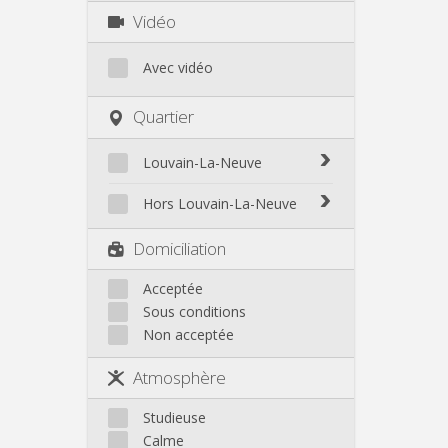
Vidéo
Avec vidéo
Quartier
Louvain-La-Neuve
Biéreau
Hors Louvain-La-Neuve
Blocry
Court-St.-Étienne
Domiciliation
Centre
Gembloux
L'Hocaille
Genappe
Acceptée
La Baraque
Sous conditions
Mont-Saint-Guibert
Lauzelle
Non acceptée
Nivelles
Les Bruyères
Ottignies
Atmosphère
Rixensart
Walhain
Studieuse
Wavre
Calme