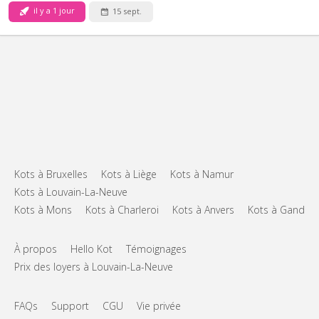
il y a 1 jour
15 sept.
Kots à Bruxelles
Kots à Liège
Kots à Namur
Kots à Louvain-La-Neuve
Kots à Mons
Kots à Charleroi
Kots à Anvers
Kots à Gand
À propos
Hello Kot
Témoignages
Prix des loyers à Louvain-La-Neuve
FAQs
Support
CGU
Vie privée