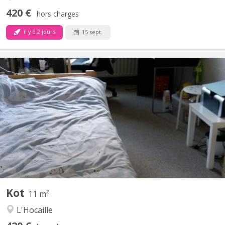
420 €
hors charges
il y a 2 jours
15 sept.
KV 1764
Chambre avec lavabo , 11 m2 dans un communautaire de 6
chambres partagées sur 2 niveaux un bloc sanitaire (douche +
toilette) pour 3 chambres
Kot
11 m²
L'Hocaille