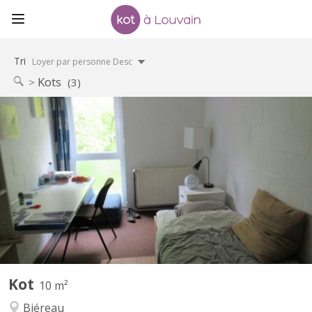
Tri
Loyer par personne Desc
Kots
(3)
KV 1412
Chambre 313 au 3e étage dans un communautaire de 6. 2 WC 1
douche commune pour 2 chambres Lit sans matelas
Environnement verdoyant et calme.
Kot
10 m²
Biéreau