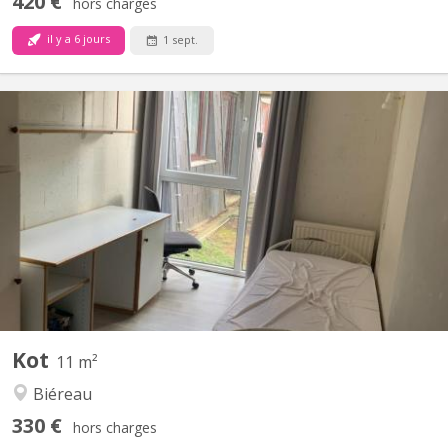
420 €
hors charges
il y a 6 jours
1 sept.
KV 2256
Chambre de 11m2, meublée, équipée d’un évier. Résidence
disposant d’un parking et d’un cadre verdoyant. Loyer €450 /
mois : toutes charges comprises Garantie locative €700 Taxe de
séjour lln : €325 / an Commun de 8 chambres au rez-de-
chaussée-de-chaussée, comprenant 1 salle de douche, 2 WC, 1...
Kot
11 m²
Biéreau
330 €
hors charges