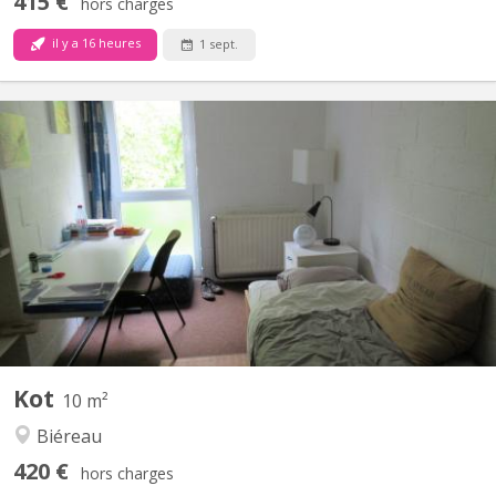
415 €
hors charges
il y a 16 heures
1 sept.
KV 1412
Chambre 313 au 3e étage dans un communautaire de 6. 2 WC 1
douche commune pour 2 chambres Lit sans matelas
Environnement verdoyant et calme.
Kot
10 m²
Biéreau
420 €
hors charges