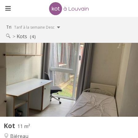
Tri
Tarif à la semaine Desc
Kots
(4)
KV 2256
Chambre de 11m2, meublée, équipée d’un évier. Résidence
disposant d’un parking et d’un cadre verdoyant. Loyer €450 /
mois : toutes charges comprises Garantie locative €700 Taxe de
séjour lln : €325 / an Commun de 8 chambres au rez-de-
chaussée-de-chaussée, comprenant 1 salle de douche, 2 WC, 1...
Kot
11 m²
Biéreau