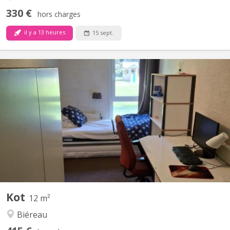
330 €
hors charges
il y a 13 heures
15 sept.
KV 2269
Kot à louer Louvain la Neuve
Kot
12 m²
Biéreau