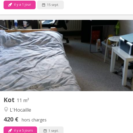
il y a 1 jour
15 sept.
KV 1764
Chambre avec lavabo , 11 m2 dans un communautaire de 6
chambres partagées sur 2 niveaux un bloc sanitaire (douche +
toilette) pour 3 chambres
Kot
11 m²
L'Hocaille
420 €
hors charges
il y a 5 jours
1 sept.