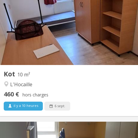
Chambre au calme à louer, dans maison communautaire de 9,
dans le quartier de l'Hocaille En commun: living/cuisine
communautaire, 2 douches, 2 WCs Quartier calme et agréable.
Très bien situé: près des auditoires Coubertin, du centre sportif et
de la piscine, et de petits commerces.
Kot
10 m²
L'Hocaille
460 €
hors charges
il y a 10 heures
6 sept.
KV 420