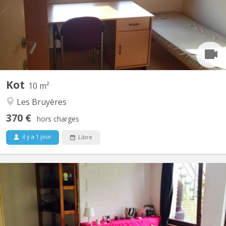
avec 3 douches et 3 WC. Central, dans le quartier des Bruyères,
proche de la Grand place de l'Université (à 4 minutes à pied), et
des commerces et facultés multiples. A 1...
Kot
10 m²
Les Bruyères
370 €
hors charges
il y a 1 jour
Libre
KV 315
Kot/petite Chambre avec entrée et douche indépendantes pour
étudiant. e. s dans commu de 3 personnes dans une zone boisée
autour du lac de Louvain-la-Neuve et petit espace jardin
accessible en façade . Petite Cuisine ocommunautaire. Internet