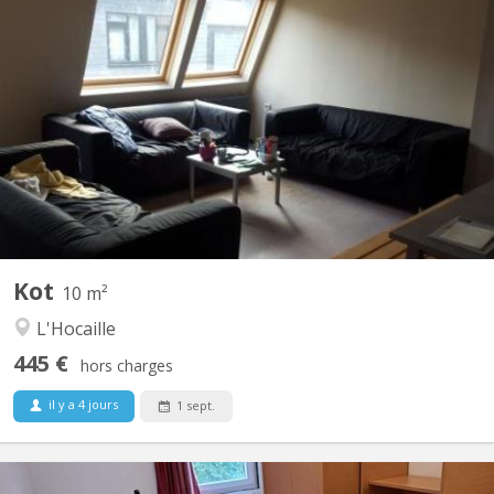
KV 1989
Chambre 302 dans un communautaire de 10 , 2 WC, 2 douches.
Le loyer mobilier est de 250€ pour l’année payable soit en au
début de l’année soit mensuellement. La taxe de séjour de 245€
(sauf changement de la part de la commune) est à régler à
l'entrée.
Kot
10 m²
L'Hocaille
445 €
hors charges
il y a 4 jours
1 sept.
KV 1953