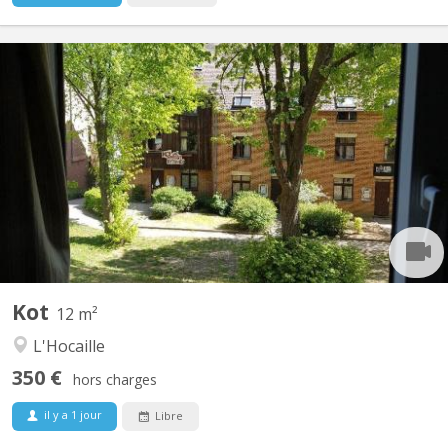
KV 424
kot à louer dans communautaire de 8, proche de la Grand place,
Le Piano, Centre sportif Blocry, facultés, lumineux disponible dès
le 1 juillet 2026 et ce jusqu'au 10 septembre 2026
Kot
12 m²
L'Hocaille
350 €
hors charges
il y a 1 jour
Libre