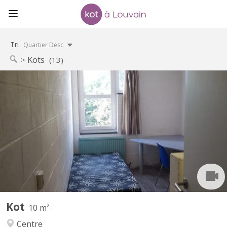
Tri
Quartier Desc
Kots
(13)
KV 1405
Kot situé au 32 - 219 Place des Wallons donnant sur le parking
arrière au calme (cour des Borains), côté avenue de l'Espinette
Appartement communautaire de 10 avec 4 salles de douches et
2 WC disponible dès le 1 aout 2026 et ce jusqu'au 10 septembre
Kot
10 m²
Centre