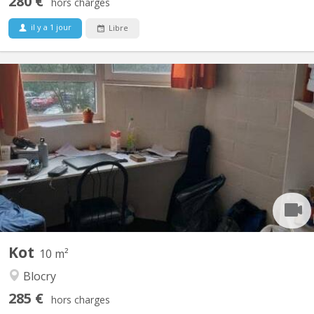
280 €
hors charges
il y a 1 jour
Libre
KV 1025
Sports 11/104: kot situé au Blocry, rue des Sports dans un
appartement communautaire de 10, avec 3 salles de douches et
3 WC. chambre de 10 m², lumineuse proximité immédiate avec le
centre sportif, de l IAD, et proche du centre de LLN A louer du 20
juin au 10 septembre 2026 à 290 euros...
Kot
10 m²
Blocry
285 €
hors charges