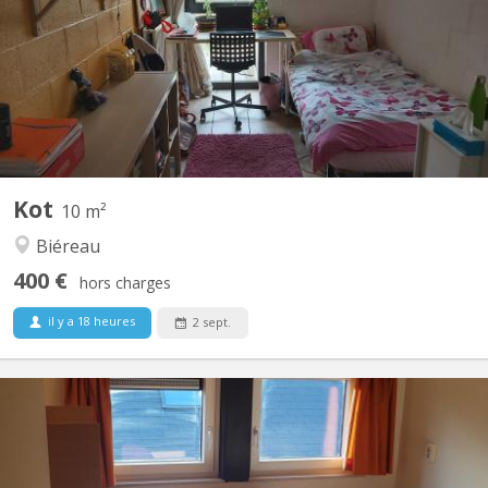
26-27. LE KOT EST LOUÉ! Le loyer est de 500 euros tout compris
(location de mobiliers, taxes, charges) . Il est équipé de meubles
(bureau réglable en hauteur, chaise de bureau, penderie,
commode, un lavabo (eau chaude, eau froide),...
Kot
10 m²
Biéreau
400 €
hors charges
il y a 18 heures
2 sept.
KV 850
Kot/chambre situé au passage des Dinandiers 22 - 309, dans le
quartier des Bruyères Dans un communautaire de 10 chambres