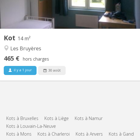
Kot
14 m²
Les Bruyères
465 €
hors charges
il y a 1 jour
30 août
Kots à Bruxelles
Kots à Liège
Kots à Namur
Kots à Louvain-La-Neuve
Kots à Mons
Kots à Charleroi
Kots à Anvers
Kots à Gand