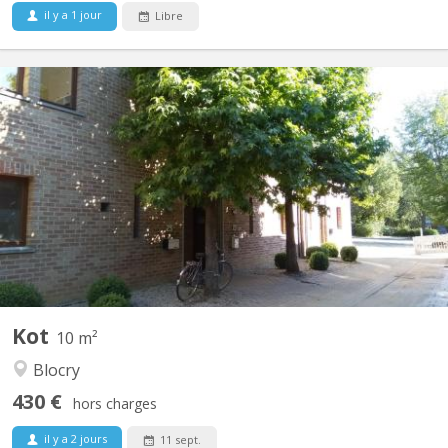
il y a 1 jour
Libre
KV 709
Plusieurs chambres seront disponibles dans différentes maisons
partagées par 4 ou 6 étudiants à partir du 12/09/2026. Les
maisons pour 4 étudiants comprennent une cuisine équipée
commune, un accès à une terrasse et un jardin privatif. Au
premier étage, il y a deux chambres et une salle de bain,...
Kot
10 m²
Blocry
430 €
hors charges
il y a 2 jours
11 sept.