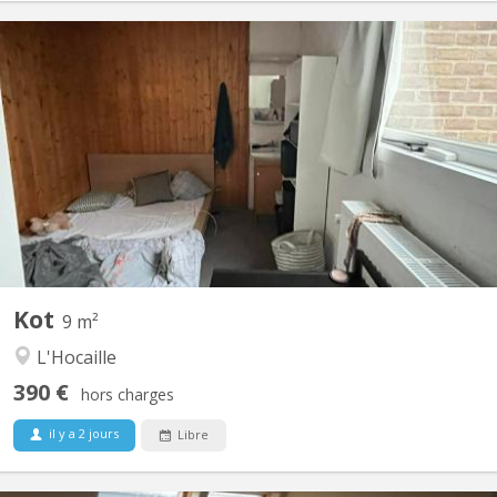
KV 2207
Kot à louer dans un communautaire de 8 situé dans l'hocaille à 7
min à pied de la grande place. disponible dès le 1er juillet 2026 et
ce jusqu'au 11 septembre 2026.
Kot
9 m²
L'Hocaille
390 €
hors charges
il y a 2 jours
Libre