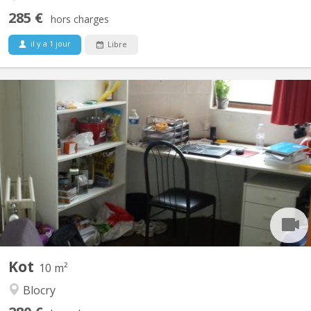
285 €
hors charges
il y a 1 jour
Libre
KV 1037
Kot situé rue des Sports 7 / 102: Très bien situé, dans une rue
calme, a deux pas du centre sportif du Blocry, et proche du
centre, IAD, Hocaille Appartement communautaire de 10 avec 3
salles de douches et 3 WC Disponible du 16 juillet au 10
septembre 2026
Kot
10 m²
Blocry