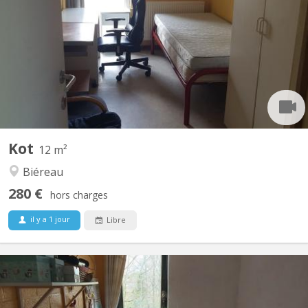
1 kot disponible à louer dans communautaire de 7, quartier
Biereau, proche Ferme du Biereau (théatre), Loungeatude,
Tennis club, calme et studieux . Châssis PVC double oscillo-
battant, sol linoleum. Visuel lointain. Présence d'un frigo privatif
dans la chambre. A louer disponible du 20...
Kot
12 m²
Biéreau
280 €
hors charges
il y a 1 jour
Libre
KV 126
Bonjour. ATTENTION LE KOT N’est plus disponible pour l’ANNÉE