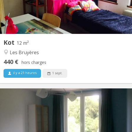
offert à négocier avec propriétaire Possibilité parking...
Kot
12 m²
Les Bruyères
440 €
hors charges
il y a 21 heures
1 sept.
KV 516
⚠ deux chambres sur trois disponibles en 2026-2027; une reprise
par un koteur de l'année précédente. Rue du RUCHAUX, n°11 ;
1490 Court-Saint-Étienne Kots situés dans une maison familiale
(partie étudiante indépendante de la maison familiale) Ⓐ
Chambres normales 2 × 1 chambre simple pour...