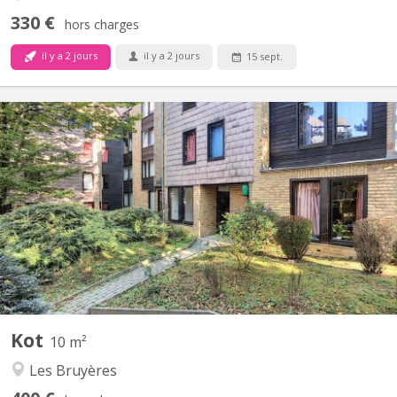
330 €
hors charges
il y a 2 jours
il y a 2 jours
15 sept.
KV 1583
Chambre meublée avec lavabo individuel située dans un
appartement de type communautaire compose de 8 chambres
d'étudiants.
Kot
10 m²
Les Bruyères