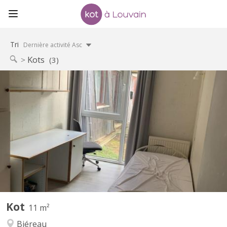
Tri
Dernière activité Asc
Kots
(3)
KV 2256
Chambre de 11m2, meublée, équipée d’un évier. Résidence
disposant d’un parking et d’un cadre verdoyant. Loyer €450 /
mois : toutes charges comprises Garantie locative €700 Taxe de
séjour lln : €325 / an Commun de 8 chambres au rez-de-
chaussée-de-chaussée, comprenant 1 salle de douche, 2 WC, 1...
Kot
11 m²
Biéreau