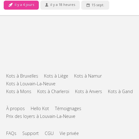
il y a 4 jours
il y a 18 heures
15 sept.
Kots à Bruxelles
Kots à Liège
Kots à Namur
Kots à Louvain-La-Neuve
Kots à Mons
Kots à Charleroi
Kots à Anvers
Kots à Gand
À propos
Hello Kot
Témoignages
Prix des loyers à Louvain-La-Neuve
FAQs
Support
CGU
Vie privée