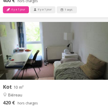
400 €
hors charges
il y a 1 jour
il y a 1 jour
1 sept.
KV 1412
Chambre 313 au 3e étage dans un communautaire de 6. 2 WC 1
douche commune pour 2 chambres Lit sans matelas
Environnement verdoyant et calme.
Kot
10 m²
Biéreau
420 €
hors charges