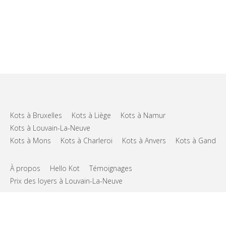
Kots à Bruxelles
Kots à Liège
Kots à Namur
Kots à Louvain-La-Neuve
Kots à Mons
Kots à Charleroi
Kots à Anvers
Kots à Gand
À propos
Hello Kot
Témoignages
Prix des loyers à Louvain-La-Neuve
FAQs
Support
CGU
Vie privée