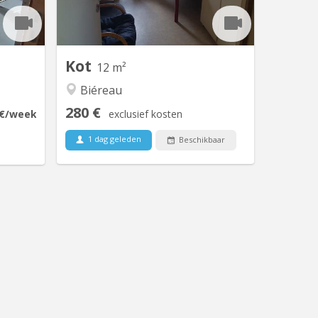
de 6. 12
battant, sol linoleum. Visuel lointain.
s petite
Présence d'un frigo privatif dans la
 step...
chambre. A louer disponible du 20...
Kot
12 m²
Biéreau
280 €
€
/week
exclusief kosten
1 dag geleden
Beschikbaar