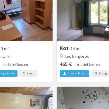
Chambre au calme à louer, dans
⚠ deux chambres sur trois dis
n communautaire de 9, dans le
en 2026-2027; une repris
uartier de l'Hocaille En commun:
koteur de l'année précédente
living/cuisine communautaire, 2
RUCHAUX, n°11 ; 1490 Cour
uches, 2 WCs Quartier calme et
Étienne Kots situés dans un
réable. Très bien situé: près des
familiale (partie 
ires Coubertin, du centre sportif
indépendante de la maison fa
et de la piscine, et de petits
Ⓐ Chambres normales 2 × 1 
commerces.
simpl
Kot
10 m²
14 m²
caille
Les Bruyères
465 €
exclusief kosten
exclusief kosten
ur geleden
1 dag geleden
6 sep
30 aug
KV 1491
K
nde chambre très bien meublée
Situé dans un écrin de verdu
le quartier du Biéreau, rue de la
minutes à pied des trans