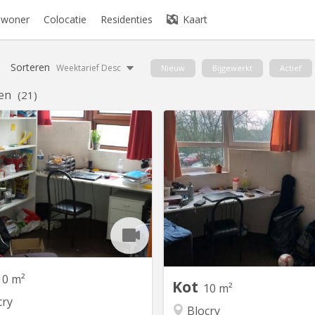
bewoner
Colocatie
Residenties
Kaart
Sorteren
Weektarief Desc
Nieuw
Bijgewerkt
Actief
en
(21)
KV 1037
K
itué rue des Sports 7 / 102: Très
Sports 11/104: kot situé au Bl
itué, dans une rue calme, a deux
des Sports dans un app
s du centre sportif du Blocry, et
communautaire de 10, avec 3 s
proche du centre, IAD, Hocaille
douches et 3 WC. chambre d
artement communautaire de 10
lumineuse proximité immédiate
vec 3 salles de douches et 3 WC
centre sportif, de l IAD, et 
Disponible du 16 juillet au 10
centre de LLN A louer du 20 ju
septembre 2026
septembre 2026 à 290 
10 m²
Kot
10 m²
cry
Blocry