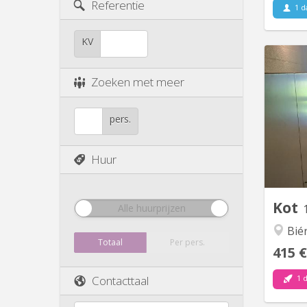
Referentie
1 d
KV
Zoeken met meer
pers.
Huur
Kot
Alle huurprijzen
Bié
Totaal
Per pers.
415 €
Contacttaal
1 d