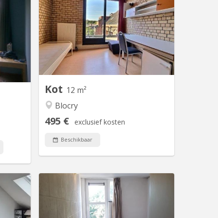
ponibles
A louer pour 2026-2027 , grande
e par un
chambre meublée située à l'Hocaille,
. Rue du
rue des Blancs chevaux, dans
t-Saint-
communautaire de 6, avec frigo
e maison
individuel dans la chambre. Proximité
étudiante
des auditoires (kiné, psychologie,
miliale)
lettres, droit , sciences économiques,
chambre
etc), des commerces, et du centre
Kot
e pour...
sportif. En...
12 m²
Blocry
495 €
exclusief kosten
Beschikbaar
V 2258
KV 1405
re, à 10
Kot situé au 32 - 219 Place des
ports en
Wallons donnant sur le parking arrière