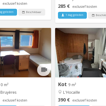
exclusief kosten
285 €
exclusief kosten
ag geleden
Beschikbaar
1 dag geleden
Beschik
KV 850
K
t/chambre situé au passage des
Kot à louer dans un communau
ndiers 22 - 309, dans le quartier
8 situé dans l'hocaille à 7 min 
uyères Dans un communautaire
la grande place. disponible d
0 chambres avec 3 douches et 3
juillet 2026 et ce ju
WC. Central, dans le quartier des
septemb
es, proche de la Grand place de
rsité (à 4 minutes à pied), et des
ces et facultés multiples. A 1...
Kot
10 m²
9 m²
 Bruyères
L'Hocaille
390 €
exclusief kosten
exclusief kosten