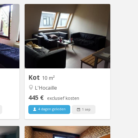
KV 315
KV 1989
ntrée et
Chambre 302 dans un communautaire
tudiant.
de 10 , 2 WC, 2 douches. Le loyer
nes dans
mobilier est de 250€ pour l’année
u lac de
payable soit en au début de l’année
e jardin
soit mensuellement. La taxe de séjour
e Cuisine
de 245€ (sauf changement de la part
offert à
de la commune) est à régler à l'entrée.
ssibilité
parking...
Kot
10 m²
L'Hocaille
445 €
exclusief kosten
4 dagen geleden
1 sep
KV 516
KV 1828