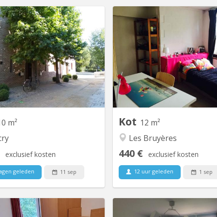
KV 709
urs chambres seront disponibles
Kot/petite Chambre avec e
 différentes maisons partagées
douche indépendantes pour é
par 4 ou 6 étudiants à partir du
e. s dans commu de 3 person
12/09/2026. Les maisons pour 4
une zone boisée autour d
diants comprennent une cuisine
Louvain-la-Neuve et petit espac
ipée commune, un accès à une
accessible en façade . Petit
terrasse et un jardin privatif. Au
ocommunautaire. Internet 
r étage, il y a deux chambres et
négocier avec propriétaire Po
une salle de bain,...
Kot
10 m²
12 m²
cry
Les Bruyères
440 €
exclusief kosten
exclusief kosten
agen geleden
12 uur geleden
11 sep
1 sep
KV 1953