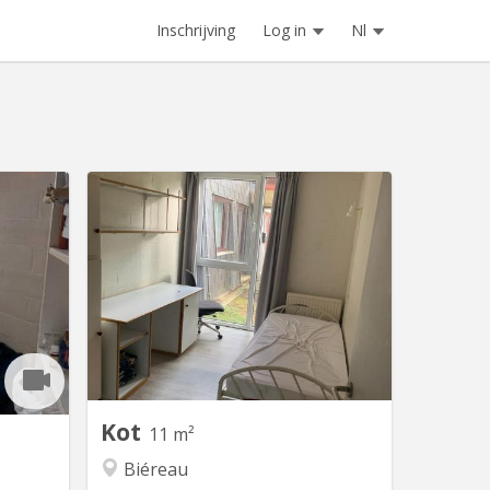
Inschrijving
Log in
Nl
V 1025
KV 2256
ocry, rue
Chambre de 11m2, meublée, équipée
artement
d’un évier. Résidence disposant d’un
alles de
parking et d’un cadre verdoyant. Loyer
e 10 m²,
€450 / mois : toutes charges
 avec le
comprises Garantie locative €700 Taxe
proche du
de séjour lln : €325 / an Commun de 8
in au 10
chambres au rez-de-chaussée-de-
euros...
chaussée, comprenant 1 salle de
douche, 2 WC, 1...
Kot
11 m²
Biéreau