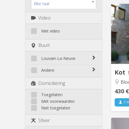
Elke taal
Video
Plusie
dans
Met video
étu
Buurt
équ
Louvain-La-Neuve
premie
Biéreau
Andere
Kot
Blocry
Court-St.-Étienne
Blo
Domiciliëring
Centre
Gembloux
430 €
L'Hocaille
Genappe
Toegelaten
La Baraque
Met voorwaarden
Mont-Saint-Guibert
2 d
Lauzelle
Niet toegelaten
Nivelles
Les Bruyères
Ottignies
Sfeer
Rixensart