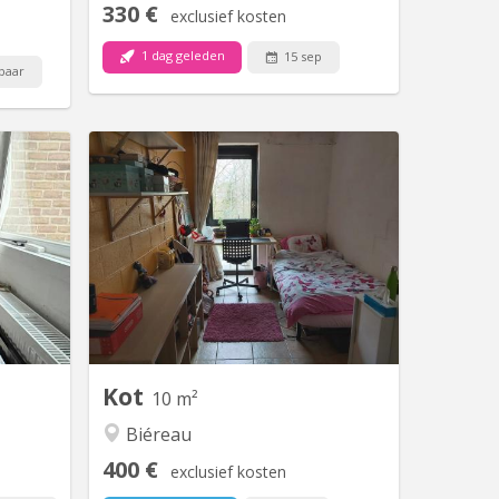
330 €
exclusief kosten
1 dag geleden
15 sep
baar
V 2207
KV 126
taire de
Bonjour. ATTENTION LE KOT N’est
à pied de
plus disponible pour l’ANNÉE 26-27. LE
ès le 1er
KOT EST LOUÉ! Le loyer est de 500
squ'au 11
euros tout compris (location de
re 2026.
mobiliers, taxes, charges) . Il est
équipé de meubles (bureau réglable en
hauteur, chaise de bureau, penderie,
commode, un lavabo (eau chaude, eau
froide),...
Kot
10 m²
Biéreau
400 €
exclusief kosten