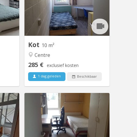
hambres
au calme (cour des Borains), côté
meublées
avenue de l'Espinette Appartement
tement 3
communautaire de 10 avec 4 salles de
 composé
douches et 2 WC disponible dès le 1
n, un WC
aout 2026 et ce jusqu'au 10 septembre
 moderne
 large...
Kot
10 m²
Centre
285 €
exclusief kosten
1 dag geleden
Beschikbaar
V 1265
KV 420
ou mail,
1 kot disponible à louer dans
 louer, à
communautaire de 7, quartier Biereau,
u 31 août
proche Ferme du Biereau (théatre),
 est de 2
Loungeatude, Tennis club, calme et
re le 22
studieux . Châssis PVC double oscillo-