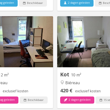
ag geleden
2 dagen geleden
Beschikbaar
Besch
KV 2269
K
Kot à louer Louvain la Neuve
Chambre 313 au 3e étage
communautaire de 6. 2 WC 
commune pour 2 chambres L
matelas Environnement verd
Kot
12 m²
10 m²
reau
Biéreau
420 €
exclusief kosten
exclusief kosten
ag geleden
2 dagen geleden
Beschikbaar
15 s