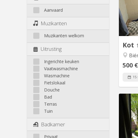
Marjol
à lo
Aanvaard
verdo
Muzikanten
matelas
bur
Muzikanten welkom
Kot
Uitrusting
Bié
Ingerichte keuken
500 €
Vaatwasmachine
Wasmachine
15 
Fietslokaal
Douche
Bad
Terras
Tuin
kot à 
pro
Badkamer
lu
Privaat
20