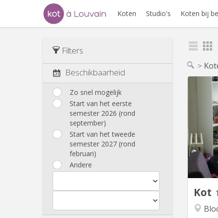
Koten
Studio's
Koten bij 
Filters
Kot
Beschikbaarheid
Zo snel mogelijk
Start van het eerste
Kot s
semester 2026 (rond
bien s
september)
pa
Start van het tweede
semester 2027 (rond
App
februari)
a
Andere
Kot
Blo