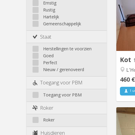
Walhain
Ernstig
Wavre
Rustig
maiso
Buiten Louvain-La-Neuve
Hartelijk
q
Gemeenschappelijk
do
Staat
ag
audito
Herstellingen te voorzien
Goed
Kot
Perfect
L'Ho
Nieuw / gerenoveerd
460 €
Toegang voor PBM
1 u
Toegang voor PBM
Roker
Roker
Gra
dans 
Huisdieren