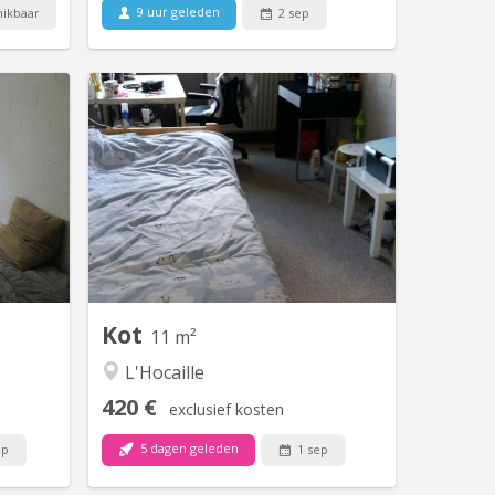
9 uur geleden
ikbaar
2 sep
V 1412
KV 1764
 dans un
Chambre avec lavabo , 11 m2 dans un
1 douche
communautaire de 6 chambres
it sans
partagées sur 2 niveaux un bloc
oyant et
sanitaire (douche + toilette) pour 3
calme.
chambres
Kot
11 m²
L'Hocaille
420 €
exclusief kosten
5 dagen geleden
ep
1 sep