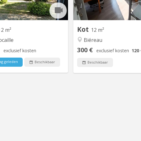
2026
juin, dans un communautaire 
M2, SDB privative (évier dan
SDB) Nouveau Quick
Kot
12 m²
12 m²
caille
Biéreau
300 €
exclusief kosten
exclusief kosten
120 
ag geleden
Beschikbaar
Beschikbaar