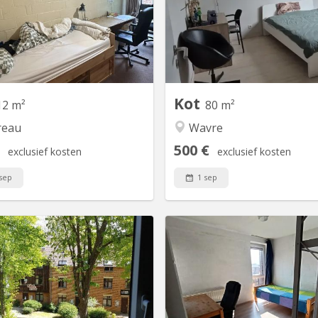
aine, dans communautaire de 5,
commun, 2 grandes c
uer pour 2026-2027. Idéalement
lumineuses entièrement 
situé dans un quartier calme et
sont libres dans un appar
yant. Meubles: lit avec tiroirs et
chambres. L’appartement est
, garde robe, bureau, chaise de
de 3 chambres, 2 salles de bai
eau à roulettes, armoire basse...
séparé, une cuisine
entièrement équipée et un
Kot
12 m²
80 m²
reau
Wavre
500 €
exclusief kosten
exclusief kosten
sep
1 sep
KV 424
K
louer dans communautaire de 8,
Contact uniquement par tél 
che de la Grand place, Le Piano,
pas via le site Kot étudiant à
Centre sportif Blocry, facultés,
partir du 22 juin 2026, jusqu'a
mineux disponible dès le 1 juillet
2026 Tél : La durée du bail
26 et ce jusqu'au 10 septembre
mois (1er au 31 août 2026). Lib