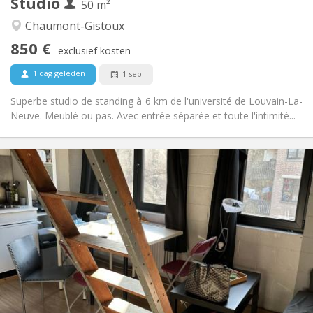
Studio
Andere
50 m²
Rustig, hartelijk
Sfeer:
Chaumont-Gistoux
Nee
Toegang voor PBM:
850 €
Rookvrij
Roker:
exclusief kosten
Nee
Huisdieren:
1 dag geleden
1 sep
Superbe studio de standing à 6 km de l'université de Louvain-La-
Neuve. Meublé ou pas. Avec entrée séparée et toute l'intimité...
Praktische Informatie
875 € (438 €/pers.)
Huur:
100 € (50 €/pers.)
Kosten:
12 maanden
Duur:
Met voorwaarden
Domiciliëring:
Inrichting
Privaat
Badkamer:
Privé (aparte kamer)
Keuken:
2
50 m
Oppervlakte:
4
Private kamers: