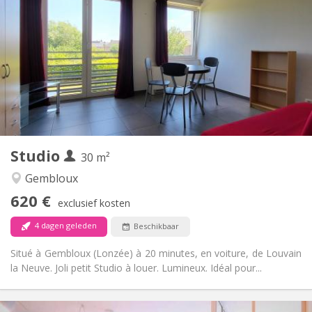
620 €
Huur:
150 €
Kosten:
12 maanden
Duur:
Nee
Domiciliëring:
Inrichting
Privaat
Badkamer:
Privé (aparte kamer)
Keuken:
2
30 m
Oppervlakte:
3
Private kamers:
Studio
Andere
30 m²
Rustig
Sfeer:
Gembloux
Nee
Toegang voor PBM:
620 €
Rookvrij
Roker:
exclusief kosten
Nee
Huisdieren:
4 dagen geleden
Beschikbaar
Situé à Gembloux (Lonzée) à 20 minutes, en voiture, de Louvain
la Neuve. Joli petit Studio à louer. Lumineux. Idéal pour...