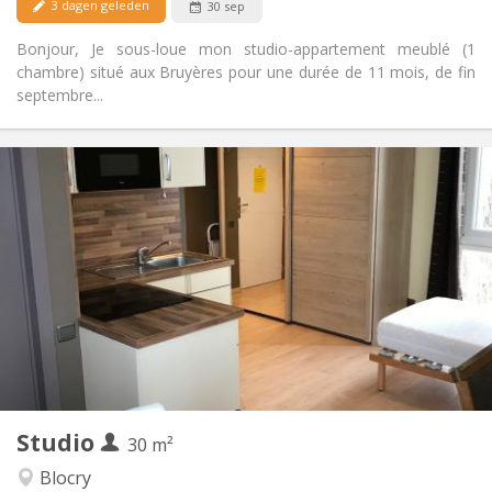
3 dagen geleden
30 sep
Bonjour, Je sous-loue mon studio-appartement meublé (1
chambre) situé aux Bruyères pour une durée de 11 mois, de fin
septembre...
Praktische Informatie
850 €
Huur:
100 €
Kosten:
12 maanden
Duur:
Nee
Domiciliëring:
Inrichting
Privaat
Badkamer:
in de kamer
Keuken:
2
30 m
Oppervlakte:
1
Private kamers:
Studio
Andere
30 m²
Rustig, hartelijk
Sfeer:
Blocry