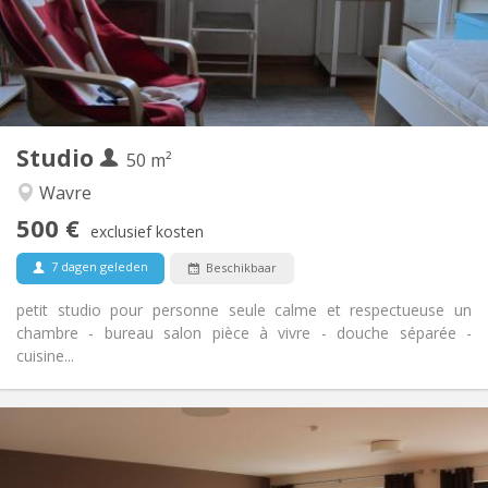
Inrichting
Privaat
Badkamer:
Privé (aparte kamer)
Keuken:
2
50 m
Oppervlakte:
3
Private kamers:
Studio
Andere
50 m²
Ernstig, rustig
Sfeer:
Wavre
Nee
Toegang voor PBM:
500 €
Rookvrij
Roker:
exclusief kosten
Nee
Huisdieren:
7 dagen geleden
Beschikbaar
petit studio pour personne seule calme et respectueuse un
chambre - bureau salon pièce à vivre - douche séparée -
cuisine...
Praktische Informatie
600 € (300 €/pers.)
Huur:
70 € (35 €/pers.)
Kosten: