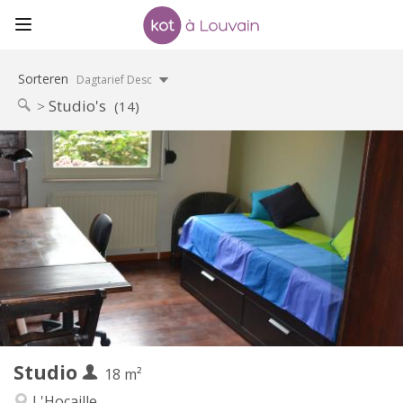
Sorteren
Dagtarief Desc
Studio's
(14)
Praktische Informatie
450 €
Huur:
150 €
Kosten:
5-6 maanden, zomervakantie
Duur:
Toegelaten
Domiciliëring:
Inrichting
Privaat
Badkamer:
Privé (aparte kamer)
Keuken:
2
18 m
Oppervlakte:
1
Private kamers:
Studio
Andere
18 m²
Ernstig, rustig, hartelijk
Sfeer:
L'Hocaille