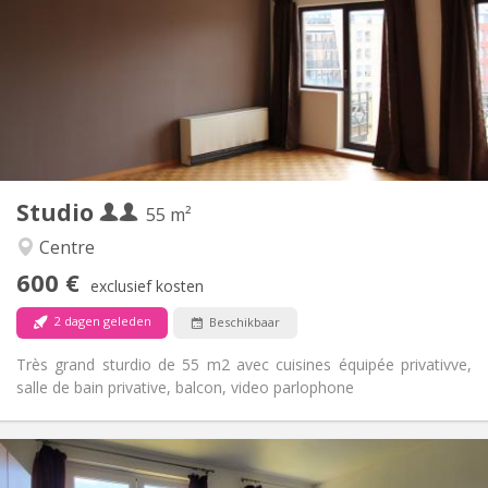
12 maanden
Duur:
Toegelaten
Domiciliëring:
Inrichting
Privaat
Badkamer:
Privé (aparte kamer)
Keuken:
2
55 m
Oppervlakte:
3
Private kamers:
Studio
Andere
55 m²
Ernstig, rustig
Sfeer:
Centre
Ja
Toegang voor PBM:
600 €
Rookvrij
Roker:
exclusief kosten
Nee
Huisdieren:
2 dagen geleden
Beschikbaar
Très grand sturdio de 55 m2 avec cuisines équipée privativve,
salle de bain privative, balcon, video parlophone
Praktische Informatie