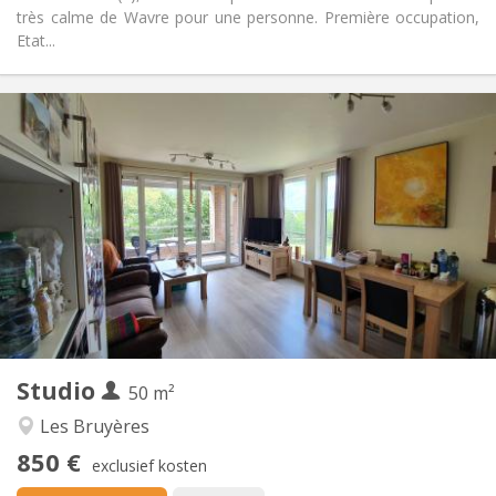
très calme de Wavre pour une personne. Première occupation,
Etat...
Praktische Informatie
850 €
Huur:
60 €
Kosten:
11 maanden
Duur:
Nee
Domiciliëring:
Inrichting
Privaat
Badkamer:
Privé (aparte kamer)
Keuken:
2
50 m
Oppervlakte:
4
Private kamers:
Studio
Andere
50 m²
Rustig, ernstig, hartelijk
Sfeer:
Les Bruyères
Ja
Toegang voor PBM:
850 €
Rookvrij
Roker:
exclusief kosten
Nee
Huisdieren: