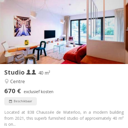
Praktische Informatie
670 € (335 €/pers.)
Huur:
0 € (0 €/pers.)
Kosten:
12 maanden
Duur:
Toegelaten
Domiciliëring:
Inrichting
Privaat
Badkamer:
in de kamer
Keuken:
2
40 m
Oppervlakte:
1
Private kamers:
Studio
Andere
40 m²
Gemeenschappelijk, rustig, hartelijk, ernstig
Sfeer:
Centre
Nee
Toegang voor PBM:
670 €
Roken ok
Roker:
exclusief kosten
Toegestaan
Huisdieren:
Beschikbaar
Located at 838 Chaussée de Waterloo, in a modern building
from 2021, this superb furnished studio of approximately 40 m²
is on...