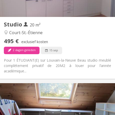
in de kamer
Keuken:
2
20 m
Oppervlakte:
1
Private kamers:
Studio
Andere
20 m²
Rustig
Sfeer:
Court-St.-Étienne
Nee
Toegang voor PBM:
495 €
Rookvrij
Roker:
exclusief kosten
Nee
Huisdieren:
2 dagen geleden
15 sep
Pour 1 ÉTUDIANT(E) sur Louvain-la-Neuve Beau studio meublé
complètement privatif de 20M2 à louer pour l’année
académique...
Praktische Informatie
500 €
Huur:
50 €
Kosten:
10 maanden
Duur:
Nee
Domiciliëring: