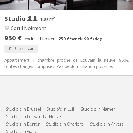
2
100 m
Oppervlakte:
2
Private kamers:
Studio
Andere
100 m²
Rustig
Sfeer:
Cortil Noirmont
Nee
Toegang voor PBM:
950 €
Rookvrij
Roker:
exclusief kosten
250 €
/week
90 €
/dag
Nee
Huisdieren:
Beschikbaar
Appartement 1 chambre proche de Louvain la neuve. 950€
toutes charges comprises. Pas de domiciliation possible.
Studio's in Brussel
Studio's in Luik
Studio's in Namen
Studio's in Louvain-La-Neuve
Studio's in Bergen
Studio's in Charleroi
Studio's in Anvers
Studio's in Gand