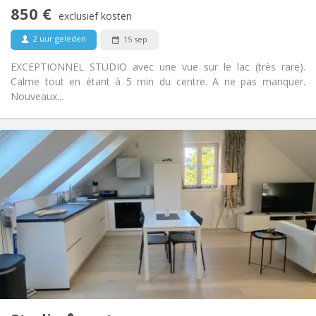
Nee
Toegang voor PBM:
850 €
Rookvrij
Roker:
exclusief kosten
Nee
Huisdieren:
2 uur geleden
15 sep
EXCEPTIONNEL STUDIO avec une vue sur le lac (très rare).
Calme tout en étant à 5 min du centre. A ne pas manquer.
Nouveaux...
Praktische Informatie
850 €
Huur:
50 €
Kosten:
12 maanden
Duur:
Nee
Domiciliëring:
Inrichting
Privaat
Badkamer:
in de kamer
Keuken:
2
50 m
Oppervlakte:
2
Private kamers: