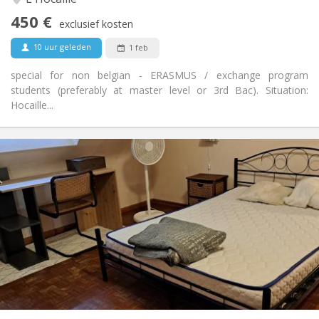
Ja
Toegang voor PBM:
450 €
Rookvrij
Roker:
exclusief kosten
Nee
Huisdieren:
10 uur geleden
1 feb
special for non belgian - ERASMUS / exchange program
students (preferably at master level or 3rd Bac). Situation:
Hocaille...
Praktische Informatie
450 €
Huur:
50 €
Kosten:
12 maanden
Duur:
Nee
Domiciliëring:
Inrichting
Privaat
Badkamer:
in de kamer
Keuken:
2
80 m
Oppervlakte:
3
Private kamers: