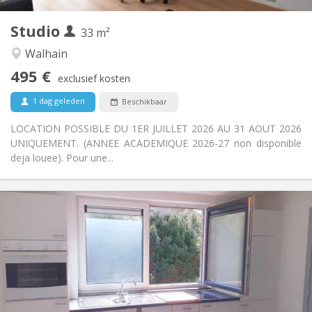
2
33 m
Oppervlakte:
3
Private kamers:
Studio
33 m²
Andere
Walhain
Ernstig, hartelijk, rustig
Sfeer:
495 €
Nee
Toegang voor PBM:
exclusief kosten
Rookvrij
Roker:
1 dag geleden
Beschikbaar
Nee
Huisdieren:
LOCATION POSSIBLE DU 1ER JUILLET 2026 AU 31 AOUT 2026
UNIQUEMENT. (ANNEE ACADEMIQUE 2026-27 non disponible
deja louee). Pour une...
Praktische Informatie
495 €
Huur:
100 €
Kosten:
12 maanden
Duur:
Nee
Domiciliëring:
Inrichting
Privaat
Badkamer: