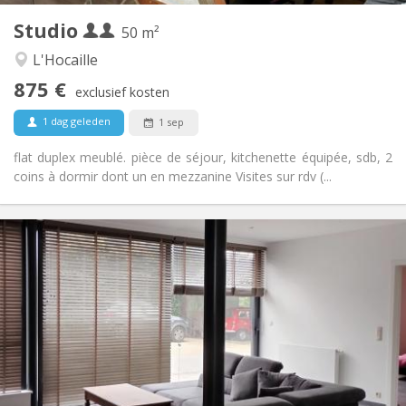
Studio
Andere
50 m²
Ernstig, rustig
Sfeer:
L'Hocaille
Nee
Toegang voor PBM:
875 €
Roken ok
Roker:
exclusief kosten
Nee
Huisdieren:
1 dag geleden
1 sep
flat duplex meublé. pièce de séjour, kitchenette équipée, sdb, 2
coins à dormir dont un en mezzanine Visites sur rdv (...
Praktische Informatie
950 € (475 €/pers.)
Huur:
0 € (0 €/pers.)
Kosten:
per maand, wekelijks, dagelijks
Duur:
Nee
Domiciliëring:
Inrichting
Privaat
Badkamer:
Privé (aparte kamer)
Keuken: