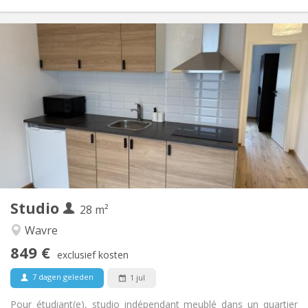
Praktische Informatie
849 €
Huur:
1 €
Kosten:
12 maanden, 11 maanden, 10 maanden, 5-6
Duur:
maanden, 3-4 maanden
Nee
Domiciliëring:
Inrichting
Privaat
Badkamer:
Privé (aparte kamer)
Keuken:
2
28 m
Oppervlakte:
2
Private kamers:
Studio
28 m²
Andere
Wavre
Ernstig
Sfeer:
849 €
Nee
Toegang voor PBM:
exclusief kosten
Rookvrij
Roker:
7 dagen geleden
1 jul
Nee
Huisdieren:
Pour étudiant(e), studio indépendant meublé dans un quartier