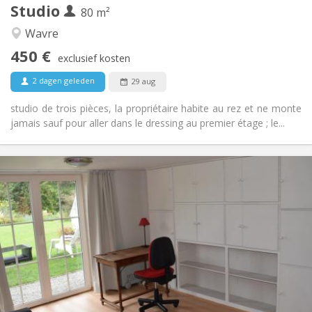
Studio
Andere
80 m²
Hartelijk
Sfeer:
Wavre
Nee
Toegang voor PBM:
450 €
Rookvrij
Roker:
exclusief kosten
Nee
Huisdieren:
2 dagen geleden
29 aug
studio de trois pièces, la propriétaire habite au rez et ne monte
jamais sauf pour aller dans le dressing au premier étage ; le...
Praktische Informatie
495 €
Huur:
100 €
Kosten:
12 maanden, 10 maanden, 5-6 maanden,
Duur:
zomervakantie, per maand
Nee
Domiciliëring:
Inrichting
Privaat
Badkamer:
Privé (aparte kamer)
Keuken: