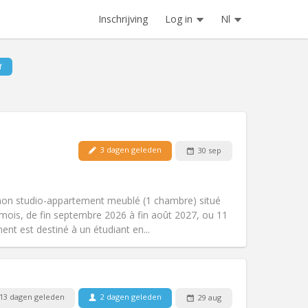
Inschrijving
Log in
Nl
f
3 dagen geleden
30 sep
Huisdieren:
Nee
Roker:
Rookvrij
Toegang voor PBM:
Ja
mon studio-appartement meublé (1 chambre) situé
Sfeer:
Ernstig, hartelijk, rustig
mois, de fin septembre 2026 à fin août 2027, ou 11
Andere
nt est destiné à un étudiant en...
13 dagen geleden
2 dagen geleden
29 aug