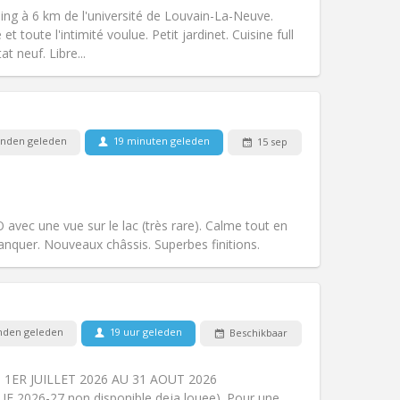
Toegang voor PBM:
Nee
ing à 6 km de l'université de Louvain-La-Neuve.
Sfeer:
Hartelijk, rustig
 toute l'intimité voulue. Petit jardinet. Cuisine full
Andere
t neuf. Libre...
nden geleden
19 minuten geleden
15 sep
Huisdieren:
Nee
Roker:
Rookvrij
Toegang voor PBM:
Nee
Sfeer:
Hartelijk, rustig
ec une vue sur le lac (très rare). Calme tout en
Andere
anquer. Nouveaux châssis. Superbes finitions.
den geleden
19 uur geleden
Beschikbaar
Huisdieren:
Nee
Roker:
Rookvrij
1ER JUILLET 2026 AU 31 AOUT 2026
Toegang voor PBM:
Nee
026-27 non disponible deja louee). Pour une