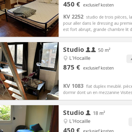
iëring:
Nee
Private kamers:
3
450 €
exclusief kosten
2 maanden
Oppervlakte:
80 m
2
:
50 €
Keuken:
in de kamer
KV 2252
studio de trois pièces, 
50 €
Badkamer:
Privaat
pour aller dans le dressing au premie
ische Informatie
Inrichting
est fort abrupt, grande chambre lit d
Studio
50 m²
L'Hocaille
iëring:
Met voorwaarden
Private kamers:
4
875 €
exclusief kosten
2 maanden
Oppervlakte:
50 m
2
:
100 € (50 €/pers.)
Keuken:
Privé (aparte kamer)
75 € (438 €/pers.)
Badkamer:
Privaat
KV 1083
flat duplex meublé. pièc
ische Informatie
Inrichting
dormir dont un en mezzanine Visites 
Studio
18 m²
L'Hocaille
iëring:
Toegelaten
Private kamers:
1
450 €
exclusief kosten