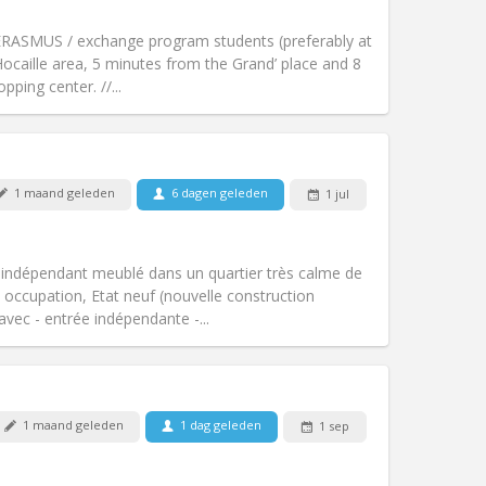
Roker:
Rookvrij
Toegang voor PBM:
Ja
- ERASMUS / exchange program students (preferably at
Sfeer:
Ernstig, rustig, hartelijk
 Hocaille area, 5 minutes from the Grand’ place and 8
Andere
pping center. //...
1 maand geleden
6 dagen geleden
1 jul
Huisdieren:
Nee
Roker:
Rookvrij
Toegang voor PBM:
Nee
o indépendant meublé dans un quartier très calme de
Sfeer:
Ernstig
occupation, Etat neuf (nouvelle construction
Andere
avec - entrée indépendante -...
1 maand geleden
1 dag geleden
1 sep
Huisdieren:
Nee
Roker:
Rookvrij