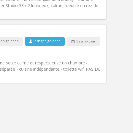
Sfeer:
Rustig, ernstig, hartelijk
er Studio 33m2 lumineux, calme, meublé en rez-de-
Andere
en geleden
7 dagen geleden
Beschikbaar
Huisdieren:
Nee
Roker:
Rookvrij
Toegang voor PBM:
Nee
nne seule calme et respectueuse un chambre -
Sfeer:
Ernstig, rustig
séparée - cuisine indépendante - toilette wifi PAS DE
Andere