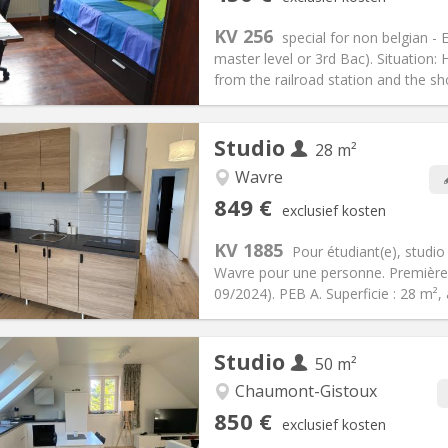
-6 maanden, zomervakantie
Oppervlakte:
18 m
2
:
150 €
Keuken:
Privé (aparte kamer)
KV 256
special for non belgian 
50 €
Badkamer:
Privaat
master level or 3rd Bac). Situation:
ische Informatie
Inrichting
from the railroad station and the sho
Studio
28 m²
iëring:
Nee
den
Wavre
en, 5-6 maanden, 3-4
Private kamers:
2
849 €
exclusief kosten
2 maanden, 11 maanden, 10
Oppervlakte:
28 m
2
:
1 €
Keuken:
Privé (aparte kamer)
KV 1885
Pour étudiant(e), studi
49 €
Badkamer:
Privaat
Wavre pour une personne. Première 
ische Informatie
Inrichting
09/2024). PEB A. Superficie : 28 m², 
Studio
50 m²
Chaumont-Gistoux
iëring:
Nee
Private kamers:
2
850 €
exclusief kosten
2 maanden
Oppervlakte:
50 m
2