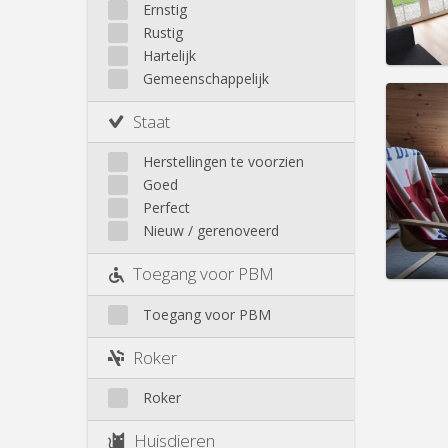
Huur:
4
Walhain
Ernstig
Wavre
Rustig
Prakt
Buiten Louvain-La-Neuve
Hartelijk
Gemeenschappelijk
Staat
Domicil
Herstellingen te voorzien
Duur:
1
Goed
Kosten
Perfect
Huur:
5
Nieuw / gerenoveerd
Prakt
Toegang voor PBM
Toegang voor PBM
Roker
Roker
Huisdieren