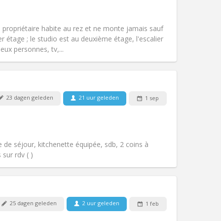
Huisdieren:
Nee
Roker:
Rookvrij
Toegang voor PBM:
Nee
la propriétaire habite au rez et ne monte jamais sauf
Sfeer:
Hartelijk
r étage ; le studio est au deuxième étage, l'escalier
Andere
eux personnes, tv,...
23 dagen geleden
21 uur geleden
1 sep
Huisdieren:
Nee
Roker:
Roken ok
Toegang voor PBM:
Nee
Sfeer:
Ernstig, rustig
e de séjour, kitchenette équipée, sdb, 2 coins à
Andere
sur rdv ( )
25 dagen geleden
2 uur geleden
1 feb
Huisdieren:
Nee