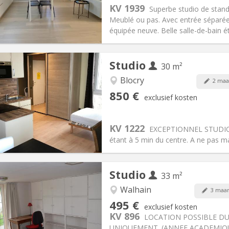
:
50 €
Keuken:
in de kamer
KV 1939
Superbe studio de stand
50 €
Badkamer:
Privaat
Meublé ou pas. Avec entrée séparée et
ische Informatie
Inrichting
équipée neuve. Belle salle-de-bain éta
Studio
30 m²
Blocry
2 maa
iëring:
Nee
Private kamers:
1
850 €
exclusief kosten
2 maanden
Oppervlakte:
30 m
2
:
100 €
Keuken:
in de kamer
50 €
Badkamer:
Privaat
KV 1222
EXCEPTIONNEL STUDIO av
ische Informatie
Inrichting
étant à 5 min du centre. A ne pas m
Studio
33 m²
iëring:
Nee
d
Walhain
3 maan
en, zomervakantie, per
Private kamers:
3
495 €
exclusief kosten
2 maanden, 10 maanden, 5-6
Oppervlakte:
33 m
2
KV 896
LOCATION POSSIBLE DU 
:
100 €
Keuken:
Privé (aparte kamer)
UNIQUEMENT. (ANNEE ACADEMIQUE 2