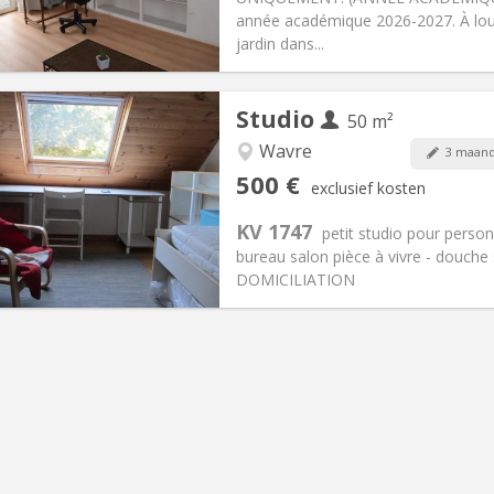
95 €
Badkamer:
Privaat
année académique 2026-2027. À lou
ische Informatie
Inrichting
jardin dans...
Studio
50 m²
Wavre
3 maand
iëring:
Nee
Private kamers:
3
500 €
exclusief kosten
0 maanden
Oppervlakte:
50 m
2
:
50 €
Keuken:
Privé (aparte kamer)
KV 1747
petit studio pour perso
00 €
Badkamer:
Privaat
bureau salon pièce à vivre - douche 
ische Informatie
Inrichting
DOMICILIATION