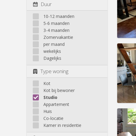
Domicil
Duur
Duur:
1
Kosten
10-12 maanden
Huur:
4
5-6 maanden
Prakt
3-4 maanden
Zomervakantie
per maand
wekelijks
Dagelijks
Domicil
Type woning
Duur:
1
Kosten
Huur:
8
Kot
Kot bij bewoner
Prakt
Studio
Appartement
Huis
Co-locatie
Kamer in residentie
Domicil