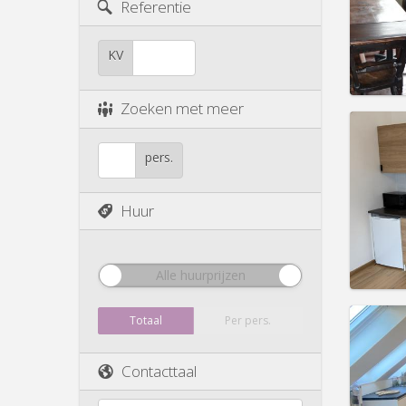
Duur:
5
Referentie
Kosten
Huur:
4
KV
Prakt
Zoeken met meer
Domicil
pers.
maan
maand
Duur:
1
Huur
Kosten
Huur:
8
Prakt
Alle huurprijzen
Totaal
Per pers.
Contacttaal
Domicil
Duur:
1