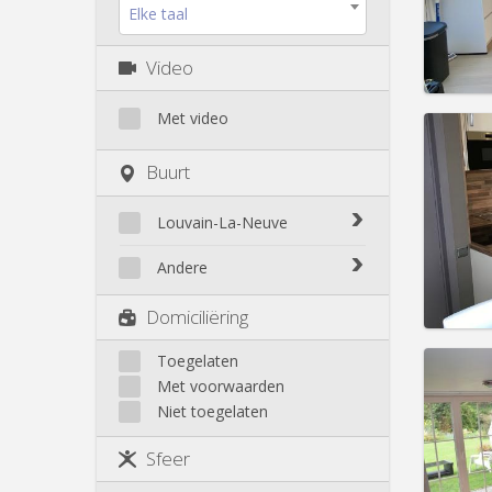
Kosten
Elke taal
Huur:
8
Prakt
Video
Met video
Buurt
Domicil
Duur:
1
Louvain-La-Neuve
Kosten
Huur:
8
Biéreau
Andere
Blocry
Prakt
Court-St.-Étienne
Domiciliëring
Centre
Gembloux
L'Hocaille
Genappe
Toegelaten
La Baraque
Domicil
Met voorwaarden
Mont-Saint-Guibert
Lauzelle
maan
Niet toegelaten
Nivelles
Les Bruyères
maand
Ottignies
Duur:
1
Sfeer
Rixensart
Kosten