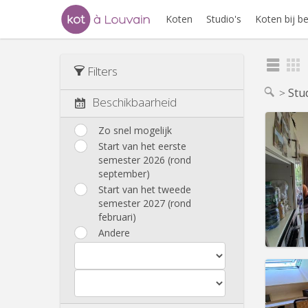
Koten
Studio's
Koten bij 
Filters
Stu
Beschikbaarheid
Zo snel mogelijk
Start van het eerste
semester 2026 (rond
Domicil
september)
Duur:
1
Kosten
Start van het tweede
Huur:
8
semester 2027 (rond
februari)
Prakt
Andere