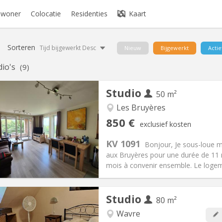
bewoner
Colocatie
Residenties
Kaart
Sorteren
Tijd bijgewerkt Desc
Nieuw
Bijgewerkt
Actie
dio's
(9)
Studio
50 m²
Les Bruyères
iëring:
Nee
Private kamers:
4
850 €
exclusief kosten
1 maanden
Oppervlakte:
50 m
2
:
60 €
Keuken:
Privé (aparte kamer)
KV 1091
Bonjour, Je sous-loue 
50 €
Badkamer:
Privaat
aux Bruyères pour une durée de 11 
ische Informatie
Inrichting
mois à convenir ensemble. Le logeme
Studio
80 m²
Wavre