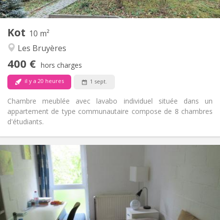
2
10 m
Superficie:
1
Pièces privées:
Kot
Autre
10 m²
Communautaire
Atmosphère:
Les Bruyères
Non
Accès PMR:
400 €
Non-fumeur
Fumeur:
hors charges
Non
Animaux de compagnie:
il y a 20 heures
1 sept.
Chambre meublée avec lavabo individuel située dans un
appartement de type communautaire compose de 8 chambres
d'étudiants.
Infos Pratiques
420 €
Loyer:
80 €
Charges:
12 mois
Durée:
Non
Domiciliation:
Aménagement