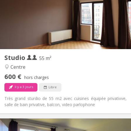
12 mois
Durée:
Acceptée
Domiciliation:
Aménagement
Privée
Salle de bain:
Privée (pièce distincte)
Cuisine:
2
55 m
Superficie:
3
Pièces privées:
Studio
Autre
55 m²
Calme, studieuse
Atmosphère:
Centre
Oui
Accès PMR:
600 €
Non-fumeur
Fumeur:
hors charges
Non
Animaux de compagnie:
il y a 3 jours
Libre
Très grand sturdio de 55 m2 avec cuisines équipée privativve,
salle de bain privative, balcon, video parlophone
Infos Pratiques