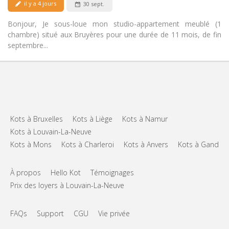
il y a 4 jours
30 sept.
Bonjour, Je sous-loue mon studio-appartement meublé (1
chambre) situé aux Bruyères pour une durée de 11 mois, de fin
septembre...
Kots à Bruxelles
Kots à Liège
Kots à Namur
Kots à Louvain-La-Neuve
Kots à Mons
Kots à Charleroi
Kots à Anvers
Kots à Gand
À propos
Hello Kot
Témoignages
Prix des loyers à Louvain-La-Neuve
FAQs
Support
CGU
Vie privée