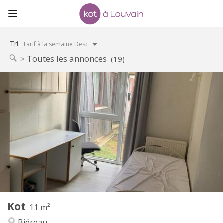
Tri
Tarif à la semaine Desc
Toutes les annonces
(19)
Infos Pratiques
330 €
Loyer:
120 €
Charges:
12 mois
Durée:
Non
Domiciliation:
Aménagement
Commune
Salle de bain:
Commune
Cuisine:
2
11 m
Superficie:
1
Pièces privées:
Kot
Autre
11 m²
Communautaire, studieuse
Atmosphère:
Biéreau