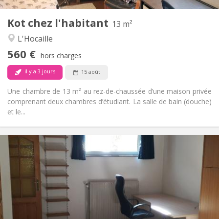
1
Pièces privées:
Kot chez l'habitant
Autre
13 m²
Calme
Atmosphère:
L'Hocaille
Non
Accès PMR:
560 €
Non-fumeur
Fumeur:
hors charges
Non
Animaux de compagnie:
il y a 3 jours
15 août
Une chambre de 13 m² au rez-de-chaussée d’une maison privée
comprenant deux chambres d’étudiant. La salle de bain (douche)
et le...
Infos Pratiques
560 €
Loyer:
100 €
Charges:
12 mois
Durée:
Non
Domiciliation:
Aménagement