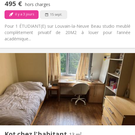
495 €
Non-fumeur
Fumeur:
hors charges
Non
Animaux de compagnie:
il y a 3 jours
15 sept.
Pour 1 ÉTUDIANT(E) sur Louvain-la-Neuve Beau studio meublé
complètement privatif de 20M2 à louer pour l’année
académique...
Infos Pratiques
525 €
Loyer:
95 €
Charges:
12 mois
Durée:
Non
Domiciliation:
Aménagement
Commune
Salle de bain:
Commune
Cuisine:
2
13 m
Superficie:
3
Pièces privées:
Kot chez l'habitant
Autre
13 m²