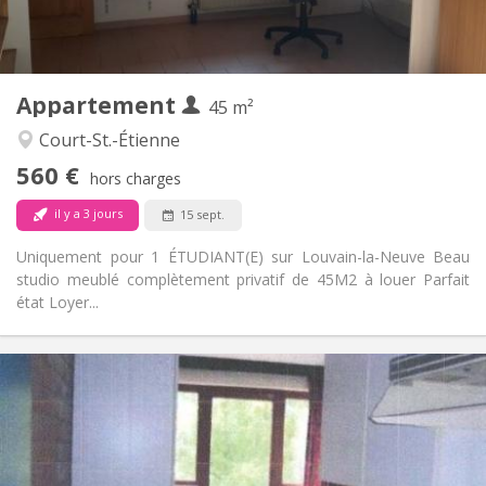
Privée
Salle de bain:
Privée (pièce distincte)
Cuisine:
2
45 m
Superficie:
3
Pièces privées:
Appartement
Autre
45 m²
Studieuse
Atmosphère:
Court-St.-Étienne
Non
Accès PMR:
560 €
Non-fumeur
Fumeur:
hors charges
Non
Animaux de compagnie:
il y a 3 jours
15 sept.
Uniquement pour 1 ÉTUDIANT(E) sur Louvain-la-Neuve Beau
studio meublé complètement privatif de 45M2 à louer Parfait
état Loyer...
Infos Pratiques
600 €
Loyer:
45 €
Charges:
12 mois
Durée:
Non
Domiciliation: