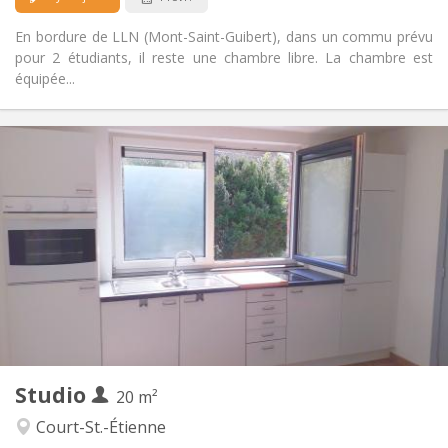
Non
Animaux de compagnie:
En bordure de LLN (Mont-Saint-Guibert), dans un commu prévu
pour 2 étudiants, il reste une chambre libre. La chambre est
équipée...
Infos Pratiques
495 €
Loyer:
100 €
Charges:
12 mois
Durée:
Non
Domiciliation:
Aménagement
Privée
Salle de bain:
Dans la chambre
Cuisine:
2
20 m
Superficie:
1
Pièces privées:
Studio
Autre
20 m²
Calme
Atmosphère:
Court-St.-Étienne
Non
Accès PMR: