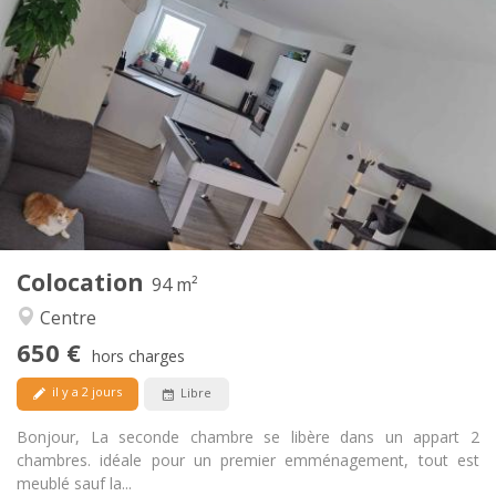
Infos Pratiques
650 €
Loyer:
150 €
Charges:
12 mois, 11 mois, 10 mois
Durée:
Acceptée
Domiciliation:
Aménagement
Commune
Salle de bain:
Commune
Cuisine:
2
94 m
Superficie:
1
Pièces privées:
Colocation
Autre
94 m²
Chaleureuse, calme
Atmosphère:
Centre
Oui
Accès PMR:
650 €
Non-fumeur
Fumeur:
hors charges
Acceptés
Animaux de compagnie:
il y a 2 jours
Libre
Bonjour, La seconde chambre se libère dans un appart 2
chambres. idéale pour un premier emménagement, tout est
meublé sauf la...