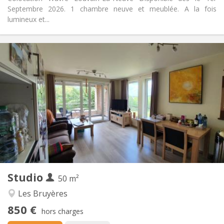
Septembre 2026. 1 chambre neuve et meublée. A la fois
lumineux et...
Infos Pratiques
850 €
Loyer:
60 €
Charges:
11 mois
Durée:
Non
Domiciliation:
Aménagement
Privée
Salle de bain:
Privée (pièce distincte)
Cuisine:
2
50 m
Superficie:
4
Pièces privées:
Studio
Autre
50 m²
Calme, chaleureuse, studieuse
Atmosphère:
Les Bruyères
Oui
Accès PMR:
850 €
Non-fumeur
Fumeur:
hors charges
Non
Animaux de compagnie: