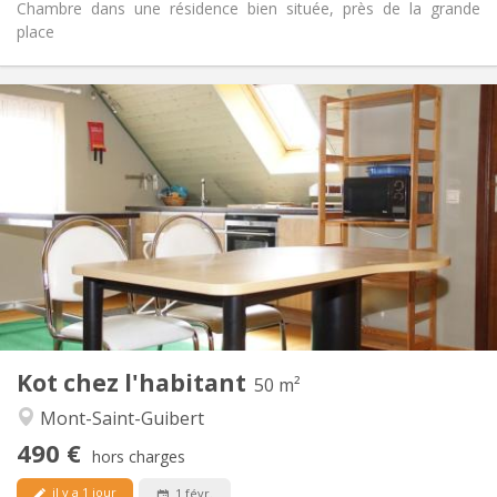
Chambre dans une résidence bien située, près de la grande
place
Infos Pratiques
490 €
Loyer:
0 €
Charges:
12 mois, 11 mois, 10 mois, 5-6 mois
Durée:
Non
Domiciliation:
Aménagement
Commune
Salle de bain:
Commune
Cuisine:
2
50 m
Superficie:
1
Pièces privées:
Kot chez l'habitant
Autre
50 m²
Studieuse, communautaire, calme,
Atmosphère:
Mont-Saint-Guibert
chaleureuse
490 €
Non
Accès PMR:
hors charges
Non-fumeur
Fumeur:
il y a 1 jour
1 févr.