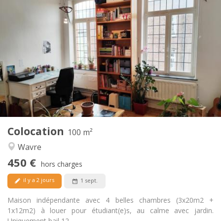
Infos Pratiques
450 €
Loyer:
50 €
Charges:
12 mois
Durée:
Non
Domiciliation:
Aménagement
Commune
Salle de bain:
Commune
Cuisine:
2
100 m
Superficie:
5
Pièces privées:
Colocation
Autre
100 m²
Calme
Atmosphère:
Wavre
Non
Accès PMR:
450 €
Non-fumeur
Fumeur:
hors charges
Non
Animaux de compagnie:
il y a 2 jours
1 sept.
Maison indépendante avec 4 belles chambres (3x20m2 +
1x12m2) à louer pour étudiant(e)s, au calme avec jardin.
Uniquement bail 12...