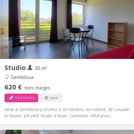
620 €
Loyer:
150 €
Charges:
12 mois
Durée:
Non
Domiciliation:
Aménagement
Privée
Salle de bain:
Privée (pièce distincte)
Cuisine:
2
30 m
Superficie:
3
Pièces privées:
Studio
Autre
30 m²
Calme
Atmosphère:
Gembloux
Non
Accès PMR:
620 €
Non-fumeur
Fumeur:
hors charges
Non
Animaux de compagnie:
il y a 5 jours
Libre
Situé à Gembloux (Lonzée) à 20 minutes, en voiture, de Louvain
la Neuve. Joli petit Studio à louer. Lumineux. Idéal pour...