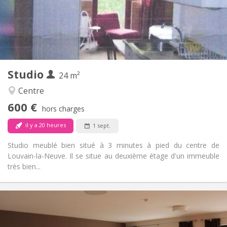
Aménagement
Privée
Salle de bain:
Dans la chambre
Cuisine:
2
24 m
Superficie:
2
Pièces privées:
Studio
Autre
24 m²
Chaleureuse, calme, studieuse
Atmosphère:
Centre
Non
Accès PMR:
600 €
Non-fumeur
Fumeur:
hors charges
Non
Animaux de compagnie:
il y a 20 heures
1 sept.
Studio meublé bien situé à 3 minutes à pied du centre de
Louvain-la-Neuve. Il se situe au deuxième étage d'un immeuble
très bien...
Infos Pratiques
600 € (300 €/pers.)
Loyer:
70 € (35 €/pers.)
Charges: