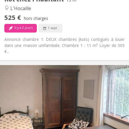
Chaleureuse, communautaire, studieuse,
Atmosphère:
L'Hocaille
calme
525 €
Non
Accès PMR:
hors charges
Non-fumeur
Fumeur:
il y a 2 jours
1 sept.
Non
Animaux de compagnie:
Annonce chambre 1: DEUX chambres (kots) contiguës à louer
dans une maison unifamiliale. Chambre 1 : 11 m² Loyer de 505
€...
Infos Pratiques
560 €
Loyer:
60 €
Charges:
10 mois
Durée:
Sous conditions
Domiciliation:
Aménagement
Commune
Salle de bain:
Commune
Cuisine:
2
13 m
Superficie: