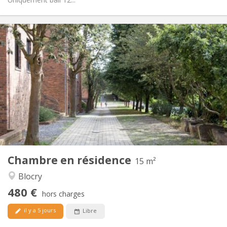
Infos Pratiques
480 €
Loyer:
0 €
Charges:
12 mois
Durée:
Acceptée
Domiciliation:
Aménagement
Commune
Salle de bain:
Commune
Cuisine:
2
15 m
Superficie:
1
Pièces privées:
Chambre en résidence
Autre
15 m²
Chaleureuse
Atmosphère:
Blocry
Non
Accès PMR:
480 €
Non-fumeur
Fumeur:
hors charges
Non
Animaux de compagnie:
il y a 5 jours
Libre