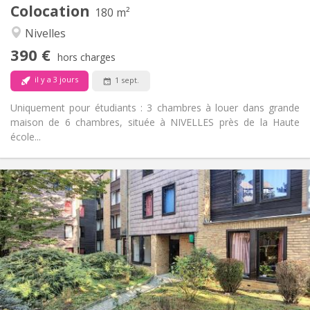
Colocation
Autre
180 m²
Calme
Atmosphère:
Nivelles
Non
Accès PMR:
390 €
Non-fumeur
Fumeur:
hors charges
Non
Animaux de compagnie:
il y a 3 jours
1 sept.
Uniquement pour étudiants : 3 chambres à louer dans grande
maison de 6 chambres, située à NIVELLES près de la Haute
école...
Infos Pratiques
400 €
Loyer:
60 €
Charges:
12 mois
Durée:
Non
Domiciliation:
Aménagement
Commune
Salle de bain:
Commune
Cuisine: