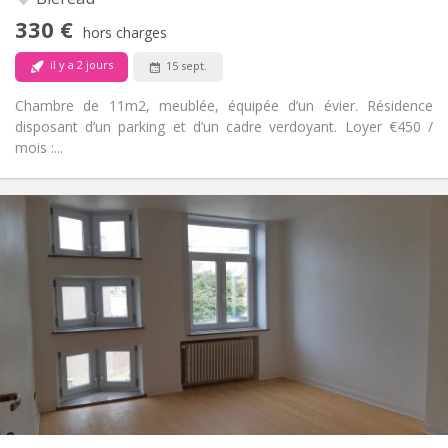
Non
Accès PMR:
330 €
Non-fumeur
Fumeur:
hors charges
Non
Animaux de compagnie:
il y a 2 jours
15 sept.
Chambre de 11m2, meublée, équipée d’un évier. Résidence
disposant d’un parking et d’un cadre verdoyant. Loyer €450 /
mois :...
Infos Pratiques
390 €
Loyer:
75 €
Charges:
12 mois
Durée:
Sous conditions
Domiciliation:
Aménagement
Commune
Salle de bain:
Commune
Cuisine:
2
180 m
Superficie:
1
Pièces privées: