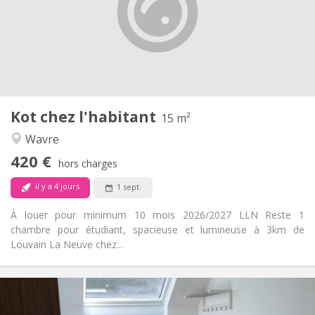
Acceptée
Domiciliation:
Aménagement
Commune
Salle de bain:
Commune
Cuisine:
2
15 m
Superficie:
1
Pièces privées:
Kot chez l'habitant
Autre
15 m²
Calme
Atmosphère:
Wavre
Oui
Accès PMR:
420 €
Non-fumeur
Fumeur:
hors charges
Non
Animaux de compagnie:
il y a 4 jours
1 sept.
À louer pour minimum 10 mois 2026/2027 LLN Reste 1
chambre pour étudiant, spacieuse et lumineuse à 3km de
Louvain La Neuve chez...
Infos Pratiques
425 €
Loyer: