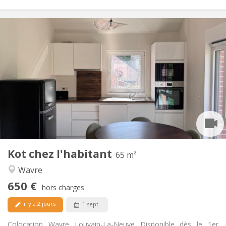
Infos Pratiques
650 €
Loyer:
100 €
Charges:
12 mois
Durée:
Non
Domiciliation:
Aménagement
Commune
Salle de bain:
Commune
Cuisine:
2
65 m
Superficie:
1
Pièces privées:
Kot chez l'habitant
Autre
65 m²
Studieuse, calme, chaleureuse
Atmosphère:
Wavre
Non
Accès PMR:
650 €
Non-fumeur
Fumeur:
hors charges
Non
Animaux de compagnie:
il y a 2 jours
1 sept.
Colocation Wavre Louvain-La-Neuve Disponible dès le 1er