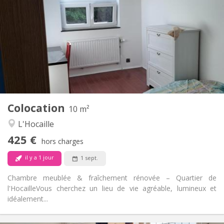
150 €
Charges:
12 mois, 11 mois, 10 mois
Durée:
Non
Domiciliation:
Aménagement
Commune
Salle de bain:
Commune
Cuisine:
2
10 m
Superficie:
1
Pièces privées:
Colocation
Autre
10 m²
Chaleureuse, calme, studieuse
Atmosphère:
L'Hocaille
Non
Accès PMR:
425 €
Non-fumeur
Fumeur:
hors charges
Non
Animaux de compagnie:
il y a 1 jour
1 sept.
Chambre meublée & fraîchement rénovée – Quartier de
l'Hocaille ​Vous cherchez un lieu de vie agréable, lumineux et
idéalement...