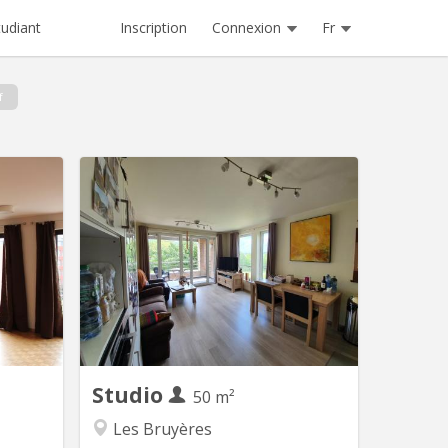
Inscription
Connexion
Fr
tudiant
f
V 2268
KV 1091
 m2 avec
Bonjour, Je sous-loue mon studio-
 salle de
appartement meublé (1 chambre) situé
on, video
aux Bruyères pour une durée de 11
lophone
mois, de fin septembre 2026 à fin août
2027, ou 11 mois à convenir ensemble.
Le logement est destiné à un étudiant
en master ou à un jeune travailleur
(pas de couple svp). Il se trouve dans
un...
Studio
50 m²
Les Bruyères