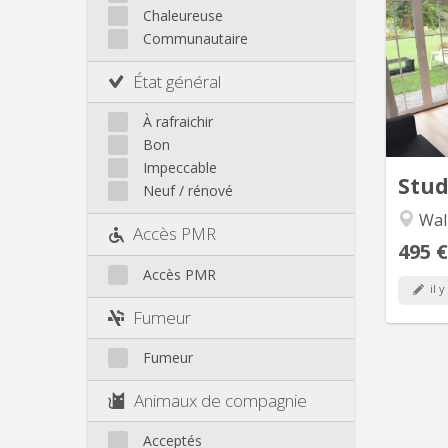
LOCAT
Autre
Chaleureuse
Communautaire
UNIQU
2026
État général
Pou
2027
À rafraichir
calme, 
Bon
maiso
Impeccable
jardi
Stu
Neuf / rénové
Wal
Accès PMR
495 €
Accès PMR
il y
Fumeur
Fumeur
Animaux de compagnie
Acceptés