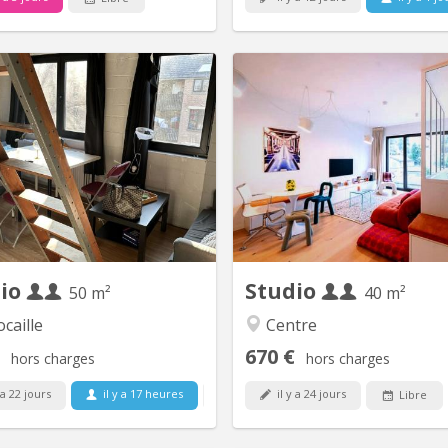
KV 1083
K
t duplex meublé. pièce de séjour,
Located at 838 Chaussée de W
chenette équipée, sdb, 2 coins à
in a modern building from 20
ir dont un en mezzanine Visites
superb furnished s
sur rdv ( )
approximately 40 m² is on
floor and offers a 
unobstructed view, plenty of
light, and a quiet atmosph
layout includes an entrance 
separate WC, a 
dio
Studio
50 m²
40 m²
caille
Centre
670 €
hors charges
hors charges
 a 22 jours
il y a 17 heures
il y a 24 jours
1 sept.
Libre