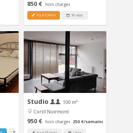
850 €
hors charges
il y a 2 jours
30 sept.
V 2252
KV 1877
priétaire
Appartement 1 chambre proche de
ais sauf
Louvain la neuve. 950€ toutes charges
 premier
comprises. Pas de domiciliation
deuxième
possible.
t, grande
tv, wifi,
 l'autre
 pièce...
Studio
100 m²
Cortil Noirmont
950 €
hors charges
250 €
/semaine
90 €
/jour
ur
29 août
il y a 22 jours
Libre