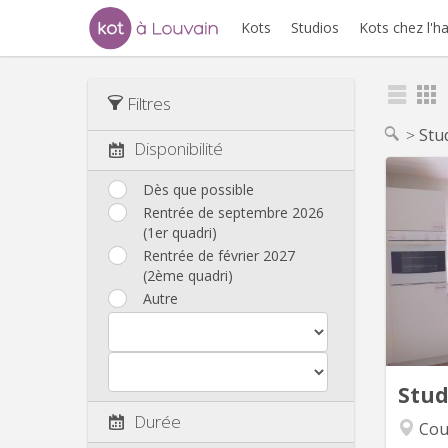
Kots
Studios
Kots chez l'h
Filtres
Stu
Disponibilité
Dès que possible
Rentrée de septembre 2026
Pour
(1er quadri)
Rentrée de février 2027
complèt
(2ème quadri)
pour
Autre
Parfait
pour l
595 eu
Stu
Durée
Cour