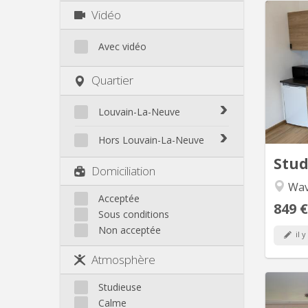
Vidéo
Pour 
Avec vidéo
meublé
Wavr
Quartier
Louvain-La-Neuve
ind
Biéreau
in
Hors Louvain-La-Neuve
Blocry
Stu
Court-St.-Étienne
Domiciliation
Centre
Gembloux
Wav
L'Hocaille
Genappe
Acceptée
La Baraque
849 €
Sous conditions
Mont-Saint-Guibert
Lauzelle
Non acceptée
Nivelles
il y
Les Bruyères
Ottignies
Atmosphère
Rixensart
Walhain
Studieuse
Wavre
Calme