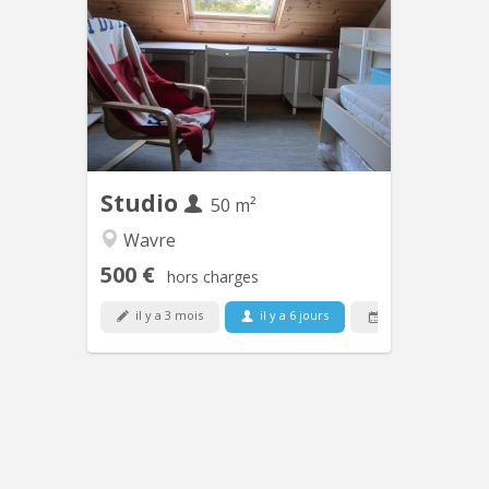
petit studio pour personne seule calme
et respectueuse un chambre - bureau
salon pièce à vivre - douche séparée -
cuisine indépendante - toilette wifi PAS
DE DOMICILIATION
Studio
50 m²
Wavre
500 €
hors charges
il y a 3 mois
il y a 6 jours
Libre