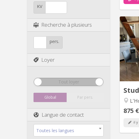
KV
Recherche à plusieurs
fla
pers.
kit
dorm
Loyer
Tout loyer
Stu
Global
Par pers.
L'Ho
875 €
Langue de contact
il y
Toutes les langues