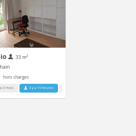
ION POSSIBLE DU 1ER JUILLET
2026 AU 31 AOUT 2026
EMENT. (ANNEE ACADEMIQUE
-27 non disponible deja louee).
r une année académique 2026-
. À louer Studio 33m2 lumineux,
meublé en rez-de-jardin dans la
n du propriétaire avec un grand
n. Proche de Louvain-La-Neuve...
dio
33 m²
hain
hors charges
 a 3 mois
il y a 15 heures
Libre