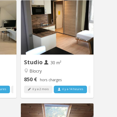
V 1939
KV 1222
 6 km de
EXCEPTIONNEL STUDIO avec une vue
a-Neuve.
sur le lac (très rare). Calme tout en
parée et
étant à 5 min du centre. A ne pas
jardinet.
manquer. Nouveaux châssis. Superbes
le salle-
finitions.
mbre Pas
ible. Pas
taires...
Studio
30 m²
Blocry
850 €
hors charges
eures
il y a 2 mois
il y a 14 heures
1 sept.
15 sept.
KV 1747