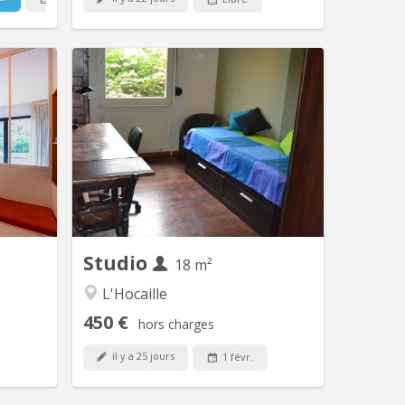
V 2253
KV 256
aterloo,
special for non belgian - ERASMUS /
21, this
exchange program students
tudio of
(preferably at master level or 3rd Bac).
 the 2nd
Situation: Hocaille area, 5 minutes
beautiful
from the Grand’ place and 8 from the
 natural
railroad station and the shopping
ere. The
center. // Between the swimming pool
hall with
and the LLN Lake and the St François
living...
church. //...
Studio
18 m²
L'Hocaille
450 €
hors charges
il y a 25 jours
1 févr.