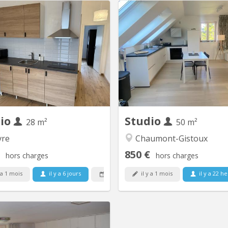
KV 1885
K
étudiant(e), studio indépendant
Superbe studio de standing à
 dans un quartier très calme de
l'université de Louvain-L
e pour une personne. Première
Meublé ou pas. Avec entrée sé
occupation, Etat neuf (nouvelle
toute l'intimité voulue. Petit 
construction 09/2024). PEB A.
Cuisine full équipée neuve. Bel
Superficie : 28 m², avec - entrée
de-bain état neuf. Libre Septe
épendante - séjour avec cuisine
de domiciliation poss
tégrée (évier, taques de cuisson,
d'animaux. Les proprié
hotte, frigo,...
dio
Studio
28 m²
50 m²
re
Chaumont-Gistoux
850 €
hors charges
hors charges
 a 1 mois
il y a 6 jours
il y a 1 mois
il y a 22 h
1 juil.
KV 896