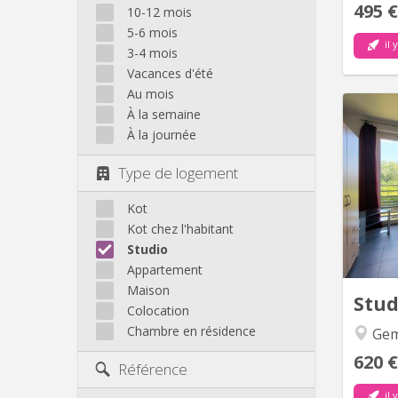
495 €
10-12 mois
5-6 mois
il 
3-4 mois
Vacances d'été
Au mois
À la semaine
À la journée
mi
Type de logement
Lumin
Kot
ou étu
Kot chez l'habitant
vie ave
Studio
Appartement
vitro
Maison
Stu
Colocation
Chambre en résidence
Gem
620 €
Référence
il 