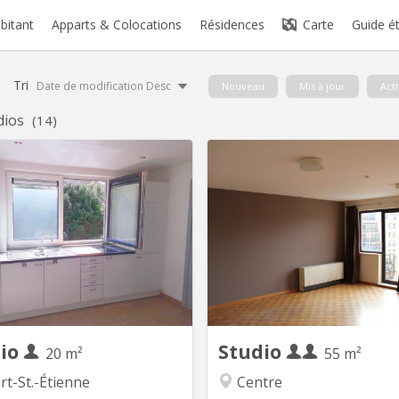
abitant
Apparts & Colocations
Résidences
Carte
Guide é
Tri
Date de modification Desc
Nouveau
Mis à jour
Acti
dios
(14)
KV 1614
K
 1 ÉTUDIANT(E) sur Louvain-la-
Très grand sturdio de 55
Neuve Beau studio meublé
cuisines équipée privativve,
ement privatif de 20M2 à louer
bain privative, balc
 l’année académique 2026-2027
par
 état 495 euros par mois Forfait
es charges 100 euros par mois =
ros TOUT COMPRIS (électricité,
chauffage, eau, internet) Pas de
domicile Pas...
dio
Studio
20 m²
55 m²
t-St.-Étienne
Centre