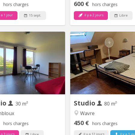
600 €
hors charges
hors charges
y a 1 jour
il y a 2 jours
15 sept.
Libre
KV 1078
K
Situé à Gembloux (Lonzée) à 20
studio de trois pièces, la pro
nutes, en voiture, de Louvain la
habite au rez et ne monte jam
Neuve. Joli petit Studio à louer.
pour aller dans le dressing au
eux. Idéal pour personne seule
étage ; le studio est au 
diant-e-Composé d'une pièce de
étage, l'escalier est fort abrup
c cuisine équipée (frigo et partie
chambre lit deux personnes, 
congélateur, four, 4 taques
bureau, garde robe, sdb et de
céramiques, lave-vaisselle) , une
côté du couloir :
salle de bain...
dio
Studio
30 m²
80 m²
bloux
Wavre
450 €
hors charges
hors charges
y a 3 jours
il y a 12 jours
il y a 1 jo
Libre