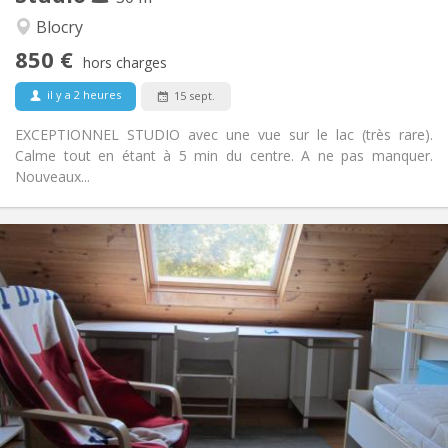
Chaleureuse, calme
Atmosphère:
Blocry
Non
Accès PMR:
850 €
Non-fumeur
Fumeur:
hors charges
Non
Animaux de compagnie:
il y a 2 heures
15 sept.
EXCEPTIONNEL STUDIO avec une vue sur le lac (très rare).
Calme tout en étant à 5 min du centre. A ne pas manquer.
Nouveaux...
Infos Pratiques
500 €
Loyer:
50 €
Charges:
10 mois
Durée:
Non
Domiciliation:
Aménagement
Privée
Salle de bain:
Privée (pièce distincte)
Cuisine:
2
50 m
Superficie: