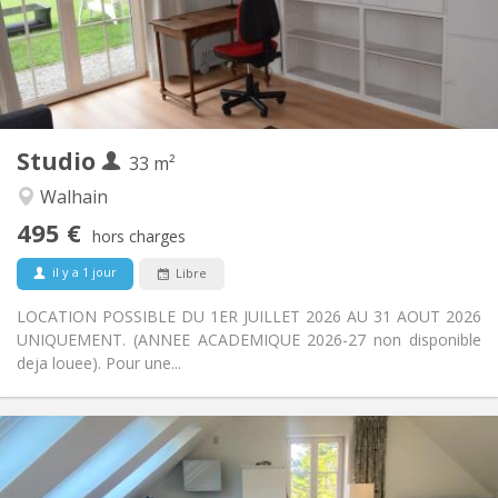
Aménagement
Privée
Salle de bain:
Privée (pièce distincte)
Cuisine:
2
33 m
Superficie:
3
Pièces privées:
Studio
Autre
33 m²
Calme, studieuse, chaleureuse
Atmosphère:
Walhain
Non
Accès PMR:
495 €
Non-fumeur
Fumeur:
hors charges
Non
Animaux de compagnie:
il y a 1 jour
Libre
LOCATION POSSIBLE DU 1ER JUILLET 2026 AU 31 AOUT 2026
UNIQUEMENT. (ANNEE ACADEMIQUE 2026-27 non disponible
deja louee). Pour une...
Infos Pratiques
850 €
Loyer:
50 €
Charges: