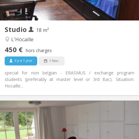
Privée (pièce distincte)
Cuisine:
2
18 m
Superficie:
1
Pièces privées:
Studio
Autre
18 m²
Chaleureuse, calme, studieuse
Atmosphère:
L'Hocaille
Oui
Accès PMR:
450 €
Non-fumeur
Fumeur:
hors charges
Non
Animaux de compagnie:
il y a 1 jour
1 févr.
special for non belgian - ERASMUS / exchange program
students (preferably at master level or 3rd Bac). Situation:
Hocaille...
Infos Pratiques
495 €
Loyer:
100 €
Charges:
12 mois, 10 mois, 5-6 mois, vacances d'été, au mois
Durée:
Non
Domiciliation: