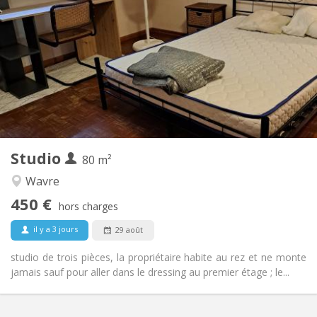
450 €
Loyer:
50 €
Charges:
12 mois
Durée:
Non
Domiciliation:
Aménagement
Privée
Salle de bain:
Dans la chambre
Cuisine:
2
80 m
Superficie:
3
Pièces privées:
Studio
Autre
80 m²
Chaleureuse
Atmosphère:
Wavre
Non
Accès PMR:
450 €
Non-fumeur
Fumeur:
hors charges
Non
Animaux de compagnie:
il y a 3 jours
29 août
studio de trois pièces, la propriétaire habite au rez et ne monte
jamais sauf pour aller dans le dressing au premier étage ; le...