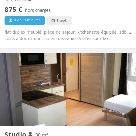
Non
Accès PMR:
875 €
Fumeur ok
Fumeur:
hors charges
Non
Animaux de compagnie:
il y a 33 minutes
1 sept.
flat duplex meublé. pièce de séjour, kitchenette équipée, sdb, 2
coins à dormir dont un en mezzanine Visites sur rdv (...
Infos Pratiques
850 €
Loyer:
100 €
Charges:
12 mois
Durée:
Non
Domiciliation:
Aménagement
Privée
Salle de bain:
Dans la chambre
Cuisine:
2
30 m
Superficie:
1
Pièces privées:
Studio
Autre
30 m²