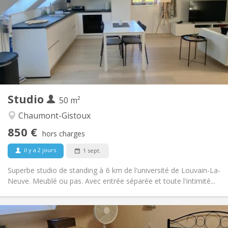
12 mois
Durée:
Non
Domiciliation:
Aménagement
Privée
Salle de bain:
Dans la chambre
Cuisine:
2
50 m
Superficie:
2
Pièces privées:
Studio
Autre
50 m²
Chaleureuse, calme
Atmosphère:
Chaumont-Gistoux
Non
Accès PMR:
850 €
Non-fumeur
Fumeur:
hors charges
Non
Animaux de compagnie:
il y a 2 jours
1 sept.
Superbe studio de standing à 6 km de l'université de Louvain-La-
Neuve. Meublé ou pas. Avec entrée séparée et toute l'intimité...
Infos Pratiques