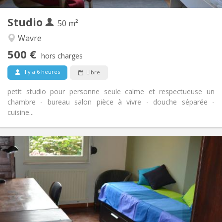
3
Pièces privées:
Studio
Autre
50 m²
Studieuse, calme
Atmosphère:
Wavre
Non
Accès PMR:
500 €
Non-fumeur
Fumeur:
hors charges
Non
Animaux de compagnie:
il y a 6 heures
Libre
petit studio pour personne seule calme et respectueuse un
chambre - bureau salon pièce à vivre - douche séparée -
cuisine...
Infos Pratiques
450 €
Loyer:
150 €
Charges:
5-6 mois, vacances d'été
Durée:
Acceptée
Domiciliation:
Aménagement
Privée
Salle de bain: