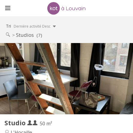
Tri
Dernière activité Desc
Studios
(7)
Infos Pratiques
875 € (438 €/pers.)
Loyer:
100 € (50 €/pers.)
Charges:
12 mois
Durée:
Sous conditions
Domiciliation:
Aménagement
Privée
Salle de bain:
Privée (pièce distincte)
Cuisine:
2
50 m
Superficie:
4
Pièces privées:
Studio
Autre
50 m²
Studieuse, calme
Atmosphère:
L'Hocaille