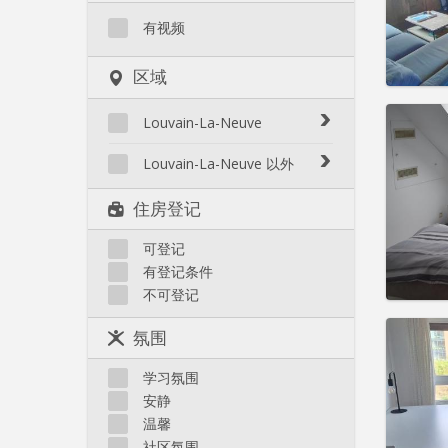
水电费:
租金:
4
有视频
实用
区域
Louvain-La-Neuve
Biéreau
Louvain-La-Neuve 以外
住房登
Blocry
租期:
1
Court-St.-Étienne
住房登记
Centre
水电费:
Gembloux
L'Hocaille
租金:
4
Genappe
可登记
La Baraque
有登记条件
实用
Mont-Saint-Guibert
Lauzelle
不可登记
Nivelles
Les Bruyères
Ottignies
氛围
Rixensart
Walhain
学习氛围
住房登
Wavre
安静
租期:
1
其他
温馨
水电费:
社区氛围