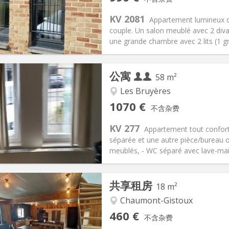
2个月, 5-6个月
面积:
55 m
2
260 € (130 €/个人)
厨房:
独立（单独房间）
KV 2081
Appartement lumineux d
0 € (495 €/个人)
浴室:
独立
couple. Un salon meublé avec 2 divan
信息
布局
une grande chambre avec 2 lits (1 gr
公寓
58 m²
Les Bruyères
记:
有登记条件
私人房间:
2
1070 €
不含杂费
2个月
面积:
58 m
2
230 € (115 €/个人)
厨房:
独立（单独房间）
KV 277
Appartement tout confor
70 € (535 €/个人)
浴室:
独立
séparée et une autre pièce/bureau o
信息
布局
meublés, - WC séparé avec lave-mains,
共享租房
18 m²
Chaumont-Gistoux
记:
可登记
私人房间:
1
460 €
不含杂费
2个月, 11个月, 10个月
面积:
18 m
2