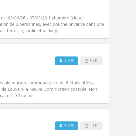
宠物:
否
吸烟:
禁烟
无障碍通道:
否
rme: 08/06/26 - 07/09/26 1 chambre à louer
氛围:
学习氛围, 温馨, 安静
ation de 2 personnes, avec douche privative dans une
其他
 terrasse, jardin et parking....
5 天前
8 9月
宠物:
否
吸烟:
禁烟
无障碍通道:
否
Agréable maison communautaire de 6 étudiant(e)s,
氛围:
社区氛围, 安静
ie de Louvain-la-Neuve Domiciliation possible. Non-
其他
calme : 32 rue de...
4 天前
1 9月
宠物:
否