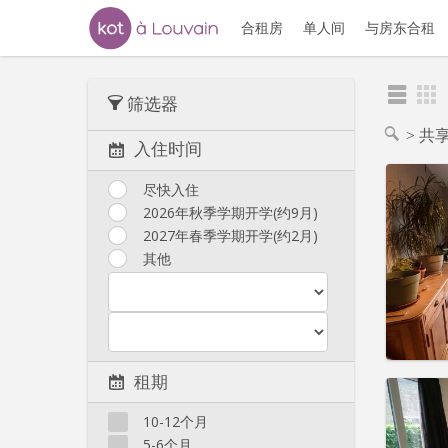
合租房
单人间
与房东合租
筛选器
共享
入住时间
尽快入住
2026年秋季学期开学(约9月)
2027年春季学期开学(约2月)
住房登
租期:
1
其他
水电费:
租金:
3
实用
租期
10-12个月
5-6个月