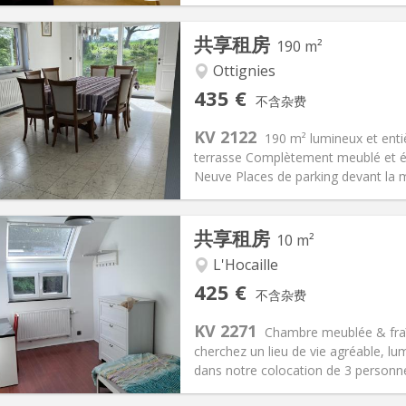
共享租房
190 m²
Ottignies
记:
可登记
私人房间:
1
435 €
不含杂费
2个月, 11个月
面积:
190 m
2
160 €
厨房:
共用
KV 2122
190 m² lumineux et enti
35 €
浴室:
共用
terrasse Complètement meublé et éq
信息
布局
Neuve Places de parking devant la m
共享租房
10 m²
L'Hocaille
记:
否
私人房间:
1
425 €
不含杂费
2个月, 11个月, 10个月
面积:
10 m
2
150 €
厨房:
共用
KV 2271
Chambre meublée & fraîc
25 €
浴室:
共用
cherchez un lieu de vie agréable, lu
信息
布局
dans notre colocation de 3 personne