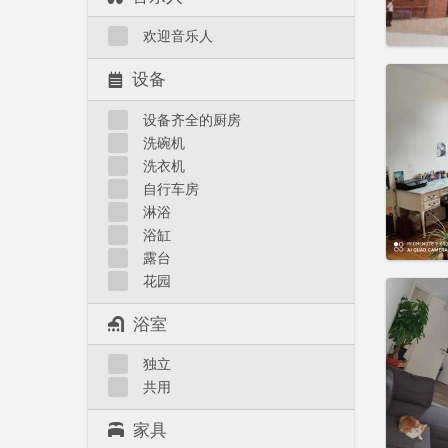
实用
欢迎音乐人
设备
设备齐全的厨房
住房登
洗碗机
租期:
1
洗衣机
水电费:
自行车房
租金:
4
淋浴
实用
浴缸
露台
花园
浴室
住房登
独立
租期:
1
共用
水电费:
租金:
6
家具