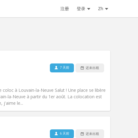
注册
登录
Zh
7 天前
还未出租
宠物:
可登记
吸烟:
可吸烟
无障碍通道:
否
coloc à Louvain-la-Neuve Salut ! Une place se libère
氛围:
安静, 学习氛围, 温馨
in-la-Neuve à partir du 1er août. La colocation est
其他
 j'aime le...
6 天前
还未出租