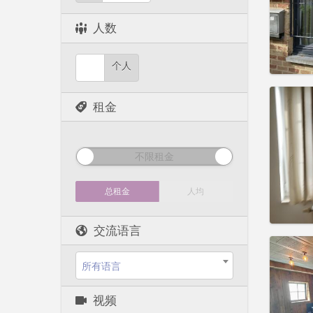
租期:
1
水电费:
人数
租金:
99
实用
个人
租金
住房登
租期:
1
不限租金
水电费:
租金:
10
总租金
人均
实用
交流语言
所有语言
住房登
视频
租期:
1