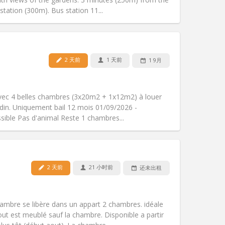
其他
tation (300m). Bus station 11...
2 天前
1 天前
1 9月
宠物:
否
吸烟:
禁烟
无障碍通道:
否
ec 4 belles chambres (3x20m2 + 1x12m2) à louer
氛围:
安静
rdin. Uniquement bail 12 mois 01/09/2026 -
其他
sible Pas d'animal Reste 1 chambres...
2 天前
21 小时前
还未出租
宠物:
可登记
吸烟:
禁烟
无障碍通道:
是
mbre se libère dans un appart 2 chambres. idéale
氛围:
安静, 温馨
 est meublé sauf la chambre. Disponible a partir