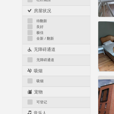
租金:
3
实用
房屋状况
待翻新
良好
极佳
全新 / 翻新
住房登
租期:
1
无障碍通道
水电费:
租金:
45
无障碍通道
实用
吸烟
吸烟
宠物
住房登
租期:
1
可登记
水电费:
租金:
1
音乐人