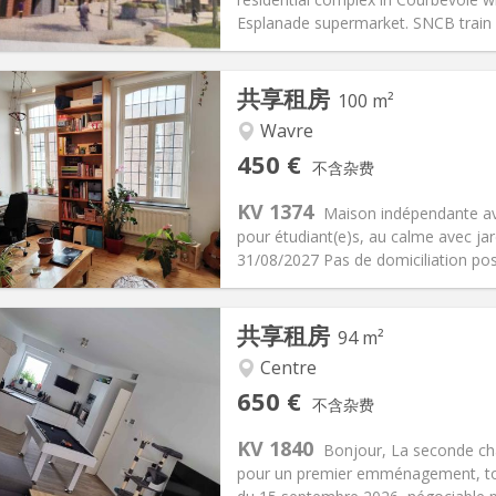
信息
布局
Esplanade supermarket. SNCB train s
共享租房
100 m²
Wavre
记:
否
私人房间:
5
450 €
不含杂费
2个月
面积:
100 m
2
50 €
厨房:
共用
KV 1374
Maison indépendante av
50 €
浴室:
共用
pour étudiant(e)s, au calme avec ja
信息
布局
31/08/2027 Pas de domiciliation pos
共享租房
94 m²
Centre
记:
可登记
私人房间:
1
650 €
不含杂费
2个月, 11个月, 10个月
面积:
94 m
2
150 €
厨房:
共用
KV 1840
Bonjour, La seconde cha
50 €
浴室:
共用
pour un premier emménagement, tout