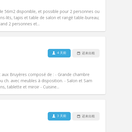
吸烟:
禁烟
无障碍通道:
是
e 56m2 disponible, et possible pour 2 personnes ou
氛围:
安静, 温馨, 学习氛围
s-lits, tapis et table de salon et rangé table-bureau;
其他
and 2 personnes et...
4 天前
还未出租
宠物:
否
吸烟:
禁烟
无障碍通道:
是
t aux Bruyères composé de : - Grande chambre
氛围:
学习氛围, 安静, 温馨
u ch. avec meubles à disposition. - Salon et Sam
其他
 tablette et miroir - Cuisine...
3 天前
还未出租
宠物:
否
吸烟:
可吸烟