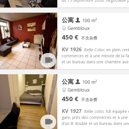
信息
布局
du 15 septembre 2026, négociable pl
公寓
100 m²
Gembloux
记:
有登记条件
私人房间:
1
450 €
不含杂费
2个月, 11个月, 10个月, 5-6个月
面积:
100 m
2
150 €
厨房:
共用
KV 1926
Belle Coloc en plein cen
50 €
浴室:
共用
commerces et à une minute de la fac
信息
布局
et un bureau dans une chambre avec v
公寓
100 m²
Gembloux
记:
有登记条件
私人房间:
1
450 €
不含杂费
2个月, 11个月, 10个月, 5-6个月
面积:
100 m
2
150 €
厨房:
共用
KV 1927
Belle coloc full équipée
50 €
浴室:
共用
gare, près des commerces et à une 
信息
布局
d'un lit double et un bureau dans un