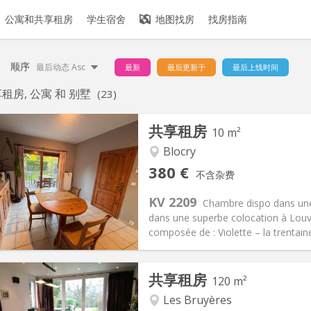
公寓和共享租房
学生宿舍
地图找房
找房指南
顺序
最后动态 Asc
最新
最后更新于
最后上线时间
租房, 公寓 和 别墅
(23)
共享租房
10 m²
Blocry
记:
可登记
私人房间:
1
380 €
不含杂费
2个月
面积:
10 m
2
120 €
厨房:
共用
KV 2209
Chambre dispo dans une 
80 €
浴室:
共用
dans une superbe colocation à Louva
信息
布局
composée de : Violette – la trentaine,
共享租房
120 m²
Les Bruyères