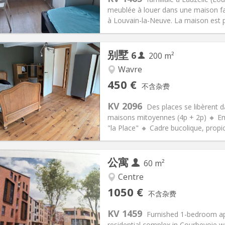
50 €
浴室:
共用
meublée à louer dans une maison fami
信息
布局
à Louvain-la-Neuve. La maison est p
别墅
6
200 m²
Wavre
记:
可登记
私人房间:
1
450 €
不含杂费
2个月
面积:
200 m
2
75 € (13 €/个人)
厨房:
共用
KV 2096
Des places se libèrent d
0 € (75 €/个人)
浴室:
共用
maisons mitoyennes (4p + 2p) 🔸 Emp
信息
布局
"la Place" 🔸 Cadre bucolique, propi
公寓
60 m²
Centre
记:
可登记
私人房间:
5
1050 €
不含杂费
2个月, 3-4个月, 月租
面积:
60 m
2
120 €
厨房:
独立（单独房间）
KV 1459
Furnished 1-bedroom apa
050 €
浴室:
独立
residential complex in Courbevoie w