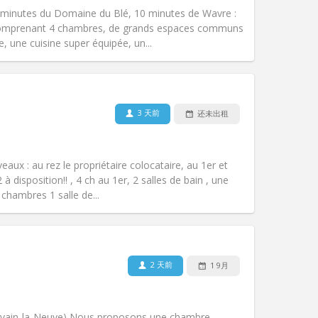
无障碍通道:
否
 minutes du Domaine du Blé, 10 minutes de Wavre :
氛围:
温馨, 社区氛围, 安静
comprenant 4 chambres, de grands espaces communs
其他
, une cuisine super équipée, un...
3 天前
还未出租
宠物:
否
吸烟:
禁烟
无障碍通道:
否
aux : au rez le propriétaire colocataire, au 1er et
氛围:
学习氛围, 温馨, 安静, 社区氛围
disposition!! , 4 ch au 1er, 2 salles de bain , une
其他
 chambres 1 salle de...
2 天前
1 9月
宠物:
否
吸烟:
禁烟
无障碍通道:
否
Louvain-la-Neuve) Nous proposons une chambre