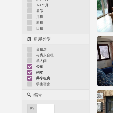
住房登
3-4个月
租期:
3
水电费:
暑假
租金:
7
月租
周租
实用
日租
房屋类型
合租房
住房登
与房东合租
租期:
1
单人间
水电费:
公寓
租金:
4
别墅
共享租房
实用
学生宿舍
编号
KV
住房登