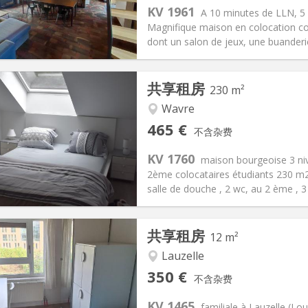
80 €
厨房:
共用
KV 1961
A 10 minutes de LLN, 5
60 €
浴室:
独立
Magnifique maison en colocation 
信息
布局
dont un salon de jeux, une buanderie
共享租房
230 m²
Wavre
记:
有登记条件
私人房间:
7
465 €
不含杂费
2个月
面积:
230 m
2
75 €
厨房:
共用
KV 1760
maison bourgeoise 3 nive
65 €
浴室:
独立
2ème colocataires étudiants 230 m2 à 
信息
布局
salle de douche , 2 wc, au 2 ème , 3
共享租房
12 m²
Lauzelle
记:
否
私人房间:
1
350 €
不含杂费
0个月, 5-6个月, 3-4个月
面积:
12 m
2
100 €
厨房:
共用
KV 1465
familiale à Lauzelle (