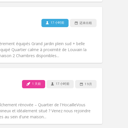
17 小时前
还未出租
宠物:
否
吸烟:
禁烟
无障碍通道:
否
èrement équipés Grand jardin plein sud + belle
氛围:
安静, 社区氛围
uipé Quartier calme à proximité de Louvain la
其他
aison 2 Chambres disponibles...
1 天前
17 小时前
1 9月
宠物:
否
吸烟:
禁烟
无障碍通道:
否
hement rénovée – Quartier de l'Hocaille ​Vous
氛围:
学习氛围, 温馨, 安静
mineux et idéalement situé ? Venez nous rejoindre
其他
s au sein d'une maison...