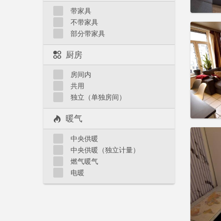
实用
带家具
不带家具
部分带家具
厨房
住房登
租期:
1
房间内
水电费:
共用
租金:
4
独立（单独房间）
实用
暖气
中央供暖
中央供暖（独立计量）
燃气暖气
住房登
电暖
租期:
1
水电费:
租金:
4
实用