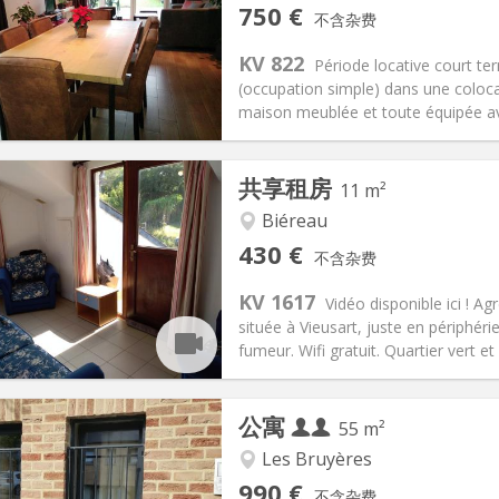
记:
否
私人房间:
2
750 €
不含杂费
-4个月, 暑假
面积:
120 m
2
50 €
厨房:
共用
KV 822
Période locative court te
50 €
浴室:
独立
(occupation simple) dans une coloc
信息
布局
maison meublée et toute équipée avec
共享租房
11 m²
Biéreau
记:
可登记
私人房间:
1
430 €
不含杂费
2个月
面积:
11 m
2
100 €
厨房:
共用
KV 1617
Vidéo disponible ici ! 
30 €
浴室:
共用
située à Vieusart, juste en périphér
信息
布局
fumeur. Wifi gratuit. Quartier vert et 
公寓
55 m²
Les Bruyères
记:
否
私人房间:
4
990 €
不含杂费