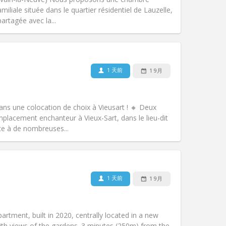
氛围:
安静, 学习氛围
liale située dans le quartier résidentiel de Lauzelle,
其他
artagée avec la...
1 天前
1 9月
宠物:
否
吸烟:
禁烟
无障碍通道:
否
ans une colocation de choix à Vieusart ! 🔸 Deux
氛围:
温馨
lacement enchanteur à Vieux-Sart, dans le lieu-dit
其他
ce à de nombreuses...
1 天前
1 9月
宠物:
否
吸烟:
禁烟
无障碍通道:
否
rtment, built in 2020, centrally located in a new
氛围:
安静
ith views of the gardens. 3 minutes (250m) from the