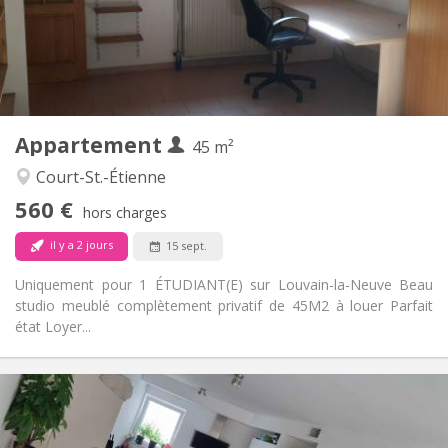
Aménagement
Privée
Salle de bain:
Privée (pièce distincte)
Cuisine:
2
45 m
Superficie:
3
Pièces privées:
Appartement
Autre
45 m²
Studieuse
Atmosphère:
Court-St.-Étienne
Non
Accès PMR:
560 €
Non-fumeur
Fumeur:
hors charges
Non
Animaux de compagnie:
il y a 2 jours
15 sept.
Uniquement pour 1 ÉTUDIANT(E) sur Louvain-la-Neuve Beau
studio meublé complètement privatif de 45M2 à louer Parfait
état Loyer...
Infos Pratiques
650 €
Loyer:
150 €
Charges: