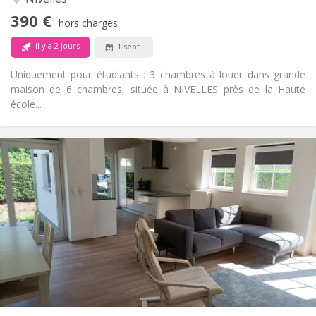
Non
Accès PMR:
390 €
Non-fumeur
Fumeur:
hors charges
Non
Animaux de compagnie:
il y a 2 jours
1 sept.
Uniquement pour étudiants : 3 chambres à louer dans grande
maison de 6 chambres, située à NIVELLES près de la Haute
école...
Infos Pratiques
400 €
Loyer:
80 €
Charges:
12 mois, 10 mois
Durée:
Non
Domiciliation:
Aménagement
Commune
Salle de bain:
Commune
Cuisine:
2
16 m
Superficie:
1
Pièces privées: