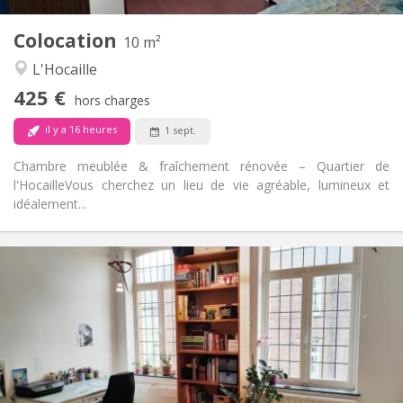
1
Pièces privées:
Colocation
Autre
10 m²
Studieuse, chaleureuse, calme
Atmosphère:
L'Hocaille
Non
Accès PMR:
425 €
Non-fumeur
Fumeur:
hors charges
Non
Animaux de compagnie:
il y a 16 heures
1 sept.
Chambre meublée & fraîchement rénovée – Quartier de
l'Hocaille ​Vous cherchez un lieu de vie agréable, lumineux et
idéalement...
Infos Pratiques
450 €
Loyer:
50 €
Charges:
12 mois
Durée:
Non
Domiciliation:
Aménagement
Commune
Salle de bain: