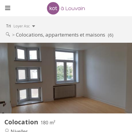
Tri
Loyer Asc
Colocations, appartements et maisons
(6)
Infos Pratiques
390 €
Loyer:
75 €
Charges:
12 mois
Durée:
Sous conditions
Domiciliation:
Aménagement
Commune
Salle de bain:
Commune
Cuisine:
2
180 m
Superficie:
1
Pièces privées:
Colocation
Autre
180 m²
Calme
Atmosphère:
Nivelles