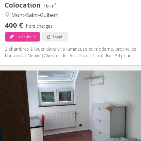
Colocation
Autre
16 m²
Calme
Atmosphère:
Mont-Saint-Guibert
Non
Accès PMR:
400 €
Non-fumeur
Fumeur:
hors charges
Non
Animaux de compagnie:
il y a 6 jours
1 sept.
2 chambres à louer dans villa lumineuse et moderne, proche de
Louvain-la-Neuve (7 km) et de l'Axis Parc ( 4 km). Bus 34 pour...
Infos Pratiques
425 €
Loyer:
150 €
Charges:
12 mois, 11 mois, 10 mois
Durée:
Non
Domiciliation:
Aménagement
Commune
Salle de bain:
Commune
Cuisine:
2
10 m
Superficie: