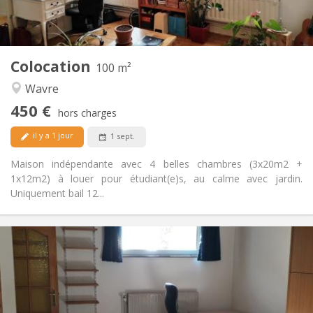
Commune
Cuisine:
2
100 m
Superficie:
5
Pièces privées:
Colocation
Autre
100 m²
Calme
Atmosphère:
Wavre
Non
Accès PMR:
450 €
Non-fumeur
Fumeur:
hors charges
Non
Animaux de compagnie:
il y a 1 jour
1 sept.
Maison indépendante avec 4 belles chambres (3x20m2 +
1x12m2) à louer pour étudiant(e)s, au calme avec jardin.
Uniquement bail 12...
Infos Pratiques
560 €
Loyer:
100 €
Charges:
12 mois
Durée:
Non
Domiciliation: