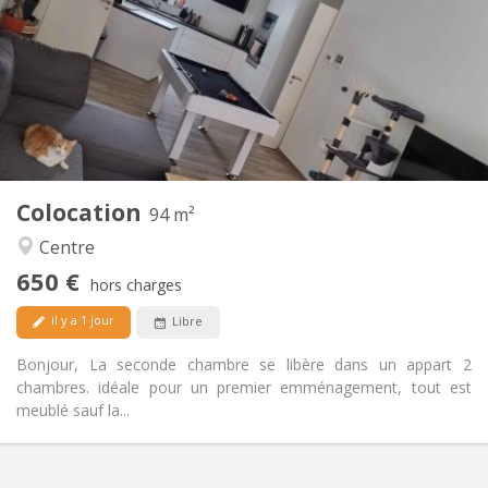
12 mois, 11 mois, 10 mois
Durée:
Acceptée
Domiciliation:
Aménagement
Commune
Salle de bain:
Commune
Cuisine:
2
94 m
Superficie:
1
Pièces privées:
Colocation
Autre
94 m²
Chaleureuse, calme
Atmosphère:
Centre
Oui
Accès PMR:
650 €
Non-fumeur
Fumeur:
hors charges
Acceptés
Animaux de compagnie:
il y a 1 jour
Libre
Bonjour, La seconde chambre se libère dans un appart 2
chambres. idéale pour un premier emménagement, tout est
meublé sauf la...