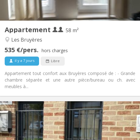
Privée (pièce distincte)
Cuisine:
2
58 m
Superficie:
2
Pièces privées:
Appartement
Autre
58 m²
Studieuse, chaleureuse, calme
Atmosphère:
Les Bruyères
Oui
Accès PMR:
535 €/pers.
Non-fumeur
Fumeur:
hors charges
Non
Animaux de compagnie:
il y a 7 jours
Libre
Appartement tout confort aux Bruyères composé de : - Grande
chambre séparée et une autre pièce/bureau ou ch. avec
meubles à...
Infos Pratiques
990 € (495 €/pers.)
Loyer:
260 € (130 €/pers.)
Charges:
12 mois, 5-6 mois
Durée:
Non
Domiciliation: