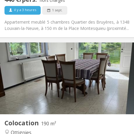
Non-fumeur
Fumeur:
hors charges
Non
Animaux de compagnie:
il y a 3 heures
1 sept.
Appartement meublé 5 chambres Quartier des Bruyères, à 1348
Louvain-la-Neuve, à 150 m de la Place Montesquieu (proximité...
Infos Pratiques
435 €
Loyer:
160 €
Charges:
12 mois, 11 mois
Durée:
Acceptée
Domiciliation:
Aménagement
Commune
Salle de bain:
Commune
Cuisine:
2
190 m
Superficie:
1
Pièces privées:
Colocation
Autre
190 m²
Communautaire, calme
Atmosphère:
Ottignies