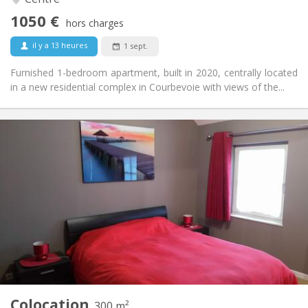
Non
Accès PMR:
1050 €
Non-fumeur
Fumeur:
hors charges
Non
Animaux de compagnie:
il y a 13 heures
1 sept.
Furnished 1-bedroom apartment, built in 2020, centrally located
in a new residential complex in Courbevoie with views of the...
Infos Pratiques
600 €
Loyer:
0 €
Charges:
12 mois, 11 mois, 10 mois, 5-6 mois, 3-4 mois,
Durée:
vacances d'été, au mois, à la semaine, à la journée
Non
Domiciliation:
Aménagement
Privée
Salle de bain:
Commune
Cuisine:
2
300 m
Superficie:
2
Pièces privées:
Colocation
300 m²