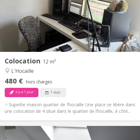
12 mois
Durée:
Non
Domiciliation:
Aménagement
Commune
Salle de bain:
Commune
Cuisine:
2
12 m
Superficie:
1
Pièces privées:
Colocation
Autre
12 m²
Communautaire, chaleureuse
Atmosphère:
L'Hocaille
Non
Accès PMR:
480 €
Fumeur ok
Fumeur:
hors charges
Non
Animaux de compagnie:
il y a 1 jour
1 sept.
✨Superbe maison quartier de l’hocaille Une place se libère dans
une colocation de 4 situé dans le quartier de l’hocaille, à côté...
Infos Pratiques