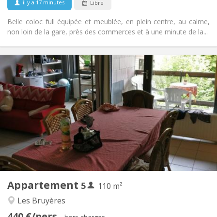
il y a 17 minutes
Libre
Non
Animaux de compagnie:
Belle coloc full équipée et meublée, en plein centre, au calme,
non loin de la gare, près des commerces et à une minute de la...
Infos Pratiques
2200 € (440 €/pers.)
Loyer:
375 € (75 €/pers.)
Charges:
12 mois
Durée:
Non
Domiciliation:
Aménagement
Commune
Salle de bain:
Commune
Cuisine:
2
110 m
Superficie:
5
Pièces privées:
Appartement
5
Autre
110 m²
Calme, studieuse
Atmosphère:
Les Bruyères
Non
Accès PMR:
440 €/pers.