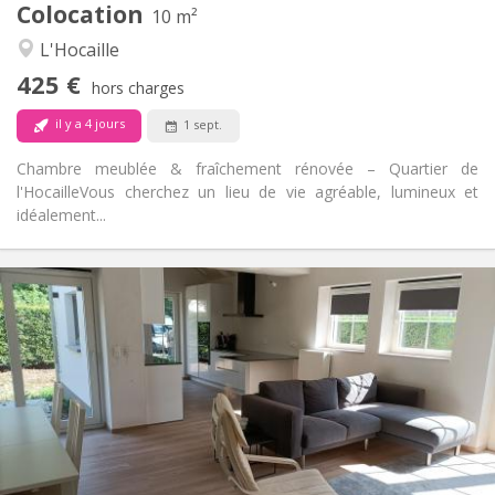
Colocation
Autre
10 m²
Calme, studieuse, chaleureuse
Atmosphère:
L'Hocaille
Non
Accès PMR:
425 €
Non-fumeur
Fumeur:
hors charges
Non
Animaux de compagnie:
il y a 4 jours
1 sept.
Chambre meublée & fraîchement rénovée – Quartier de
l'Hocaille ​Vous cherchez un lieu de vie agréable, lumineux et
idéalement...
Infos Pratiques
400 €
Loyer:
80 €
Charges:
12 mois, 10 mois
Durée:
Non
Domiciliation:
Aménagement
Commune
Salle de bain:
Commune
Cuisine: