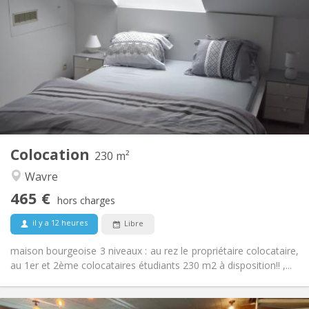
465 €
Loyer:
75 €
Charges:
12 mois
Durée:
Sous conditions
Domiciliation:
Aménagement
Privée
Salle de bain:
Commune
Cuisine:
2
230 m
Superficie:
7
Pièces privées:
Colocation
Autre
230 m²
Calme, studieuse, chaleureuse,
Atmosphère:
Wavre
communautaire
465 €
Non
Accès PMR:
hors charges
Non-fumeur
Fumeur:
il y a 12 heures
Libre
Non
Animaux de compagnie:
maison bourgeoise 3 niveaux : au rez le propriétaire colocataire,
au 1er et 2ème colocataires étudiants 230 m2 à disposition!! ,...