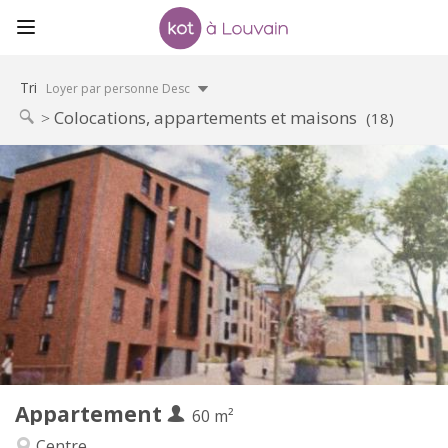
Tri
Loyer par personne Desc
Colocations, appartements et maisons
(18)
Infos Pratiques
1050 €
Loyer:
120 €
Charges:
12 mois, 3-4 mois, au mois
Durée:
Acceptée
Domiciliation:
Aménagement
Privée
Salle de bain:
Privée (pièce distincte)
Cuisine:
2
60 m
Superficie:
5
Pièces privées:
Appartement
Autre
60 m²
Calme
Atmosphère:
Centre