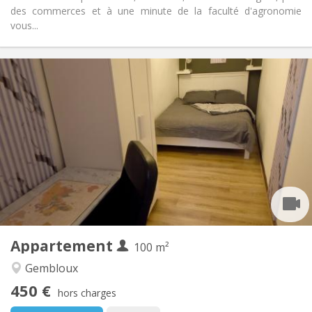
des commerces et à une minute de la faculté d'agronomie
vous...
Infos Pratiques
450 €
Loyer:
150 €
Charges:
12 mois, 11 mois, 10 mois, 5-6 mois
Durée:
Sous conditions
Domiciliation:
Aménagement
Commune
Salle de bain:
Commune
Cuisine:
2
100 m
Superficie:
1
Pièces privées:
Appartement
Autre
100 m²
Communautaire, calme, chaleureuse,
Atmosphère:
Gembloux
studieuse
450 €
Non
Accès PMR:
hors charges
Non-fumeur
Fumeur: