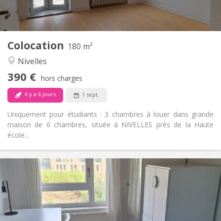
Commune
Cuisine:
2
180 m
Superficie:
1
Pièces privées:
Colocation
Autre
180 m²
Calme
Atmosphère:
Nivelles
Non
Accès PMR:
390 €
Non-fumeur
Fumeur:
hors charges
Non
Animaux de compagnie:
il y a 6 jours
1 sept.
Uniquement pour étudiants : 3 chambres à louer dans grande
maison de 6 chambres, située à NIVELLES près de la Haute
école...
Infos Pratiques
350 €
Loyer:
100 €
Charges:
10 mois, 5-6 mois, 3-4 mois
Durée:
Non
Domiciliation: