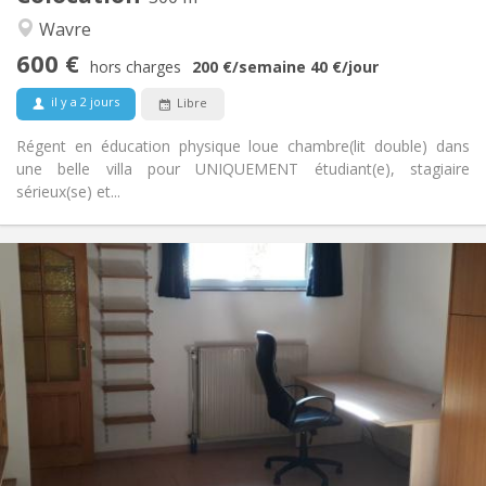
Autre
Wavre
Communautaire, chaleureuse, calme,
Atmosphère:
600 €
studieuse
hors charges
200 €
/semaine
40 €
/jour
Non
Accès PMR:
il y a 2 jours
Libre
Non-fumeur
Fumeur:
Non
Animaux de compagnie:
Régent en éducation physique loue chambre(lit double) dans
une belle villa pour UNIQUEMENT étudiant(e), stagiaire
sérieux(se) et...
Infos Pratiques
560 €
Loyer:
100 €
Charges:
12 mois
Durée:
Non
Domiciliation:
Aménagement
Privée
Salle de bain:
Privée (pièce distincte)
Cuisine:
2
45 m
Superficie: