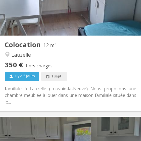
Aménagement
Commune
Salle de bain:
Commune
Cuisine:
2
12 m
Superficie:
1
Pièces privées:
Colocation
Autre
12 m²
Studieuse, calme
Atmosphère:
Lauzelle
Non
Accès PMR:
350 €
Non-fumeur
Fumeur:
hors charges
Non
Animaux de compagnie:
il y a 5 jours
1 sept.
familiale à Lauzelle (Louvain-la-Neuve) Nous proposons une
chambre meublée à louer dans une maison familiale située dans
le...
Infos Pratiques
700 € (350 €/pers.)
Loyer:
110 € (55 €/pers.)
Charges: