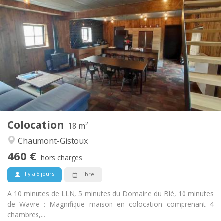
Infos Pratiques
460 €
Loyer:
80 €
Charges:
12 mois, 11 mois, 10 mois
Durée:
Acceptée
Domiciliation:
Aménagement
Privée
Salle de bain:
Commune
Cuisine:
2
18 m
Superficie:
1
Pièces privées:
Colocation
Autre
18 m²
Chaleureuse, communautaire, calme
Atmosphère:
Chaumont-Gistoux
Non
Accès PMR:
460 €
Fumeur ok
Fumeur:
hors charges
Non
Animaux de compagnie:
il y a 5 jours
Libre
A 10 minutes de LLN, 5 minutes du Domaine du Blé, 10 minutes
de Wavre : Magnifique maison en colocation comprenant 4
chambres,...