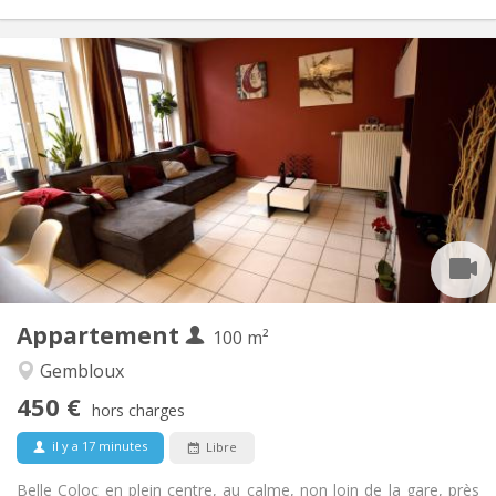
Infos Pratiques
450 €
Loyer:
150 €
Charges:
12 mois, 11 mois, 10 mois, 5-6 mois
Durée:
Sous conditions
Domiciliation:
Aménagement
Commune
Salle de bain:
Commune
Cuisine:
2
100 m
Superficie:
1
Pièces privées:
Appartement
Autre
100 m²
Communautaire, studieuse, chaleureuse,
Atmosphère:
Gembloux
calme
450 €
Non
Accès PMR:
hors charges
Non-fumeur
Fumeur:
il y a 17 minutes
Libre
Non
Animaux de compagnie:
Belle Coloc en plein centre, au calme, non loin de la gare, près