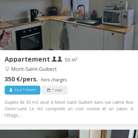
12 mois
Durée:
Non
Domiciliation:
Aménagement
Privée
Salle de bain:
Privée (pièce distincte)
Cuisine:
2
50 m
Superficie:
2
Pièces privées:
Appartement
Autre
50 m²
Calme
Atmosphère:
Mont-Saint-Guibert
Non
Accès PMR:
350 €/pers.
Non-fumeur
Fumeur:
hors charges
Non
Animaux de compagnie:
il y a 1 heure
1 sept.
Duplex de 50 m2 situé à Mont-Saint-Guibert dans rue calme Rue
Demi-Lune Le rez comporte un coin cuisine et un salon. A
l'étage,...
Infos Pratiques