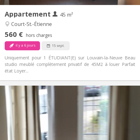
3
Pièces privées:
Appartement
Autre
45 m²
Studieuse
Atmosphère:
Court-St.-Étienne
Non
Accès PMR:
560 €
Non-fumeur
Fumeur:
hors charges
Non
Animaux de compagnie:
il y a 6 jours
15 sept.
Uniquement pour 1 ÉTUDIANT(E) sur Louvain-la-Neuve Beau
studio meublé complètement privatif de 45M2 à louer Parfait
état Loyer...
Infos Pratiques
1070 € (535 €/pers.)
Loyer:
230 € (115 €/pers.)
Charges:
12 mois
Durée:
Sous conditions
Domiciliation:
Aménagement
Privée
Salle de bain: