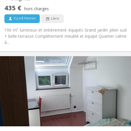
Non
Accès PMR:
435 €
Non-fumeur
Fumeur:
hors charges
Non
Animaux de compagnie:
il y a 8 heures
Libre
190 m² lumineux et entièrement équipés Grand jardin plein sud
+ belle terrasse Complètement meublé et équipé Quartier calme
à...
Infos Pratiques
425 €
Loyer:
150 €
Charges:
12 mois, 11 mois, 10 mois
Durée:
Non
Domiciliation:
Aménagement
Commune
Salle de bain:
Commune
Cuisine:
2
10 m
Superficie:
1
Pièces privées: