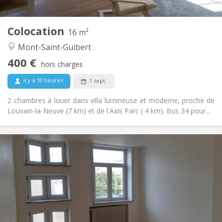
2
16 m
Superficie:
1
Pièces privées:
Colocation
Autre
16 m²
Calme
Atmosphère:
Mont-Saint-Guibert
Non
Accès PMR:
400 €
Non-fumeur
Fumeur:
hors charges
Non
Animaux de compagnie:
il y a 10 heures
1 sept.
2 chambres à louer dans villa lumineuse et moderne, proche de
Louvain-la-Neuve (7 km) et de l'Axis Parc ( 4 km). Bus 34 pour...
Infos Pratiques
390 €
Loyer:
75 €
Charges:
12 mois
Durée:
Sous conditions
Domiciliation:
Aménagement
Commune
Salle de bain: