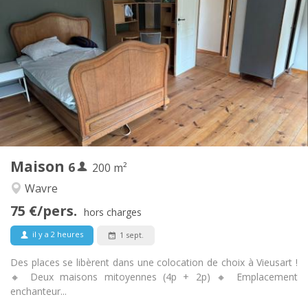
450 € (75 €/pers.)
Loyer:
75 € (13 €/pers.)
Charges:
12 mois
Durée:
Acceptée
Domiciliation:
Aménagement
Commune
Salle de bain:
Commune
Cuisine:
2
200 m
Superficie:
1
Pièces privées:
Maison
6
Autre
200 m²
Chaleureuse
Atmosphère:
Wavre
Non
Accès PMR:
75 €/pers.
Non-fumeur
Fumeur:
hors charges
Non
Animaux de compagnie:
il y a 2 heures
1 sept.
Des places se libèrent dans une colocation de choix à Vieusart !
🔸 Deux maisons mitoyennes (4p + 2p) 🔸 Emplacement
enchanteur...