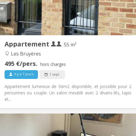
Aménagement
Privée
Salle de bain:
Privée (pièce distincte)
Cuisine:
2
55 m
Superficie:
4
Pièces privées:
Appartement
Autre
55 m²
Chaleureuse, calme, studieuse
Atmosphère:
Les Bruyères
Oui
Accès PMR:
495 €/pers.
Non-fumeur
Fumeur:
hors charges
Non
Animaux de compagnie:
il y a 7 jours
1 sept.
Appartement lumineux de 56m2 disponible, et possible pour 2
personnes ou couple. Un salon meublé avec 2 divans-lits, tapis
et...
Infos Pratiques
480 €
Loyer:
50 €
Charges: