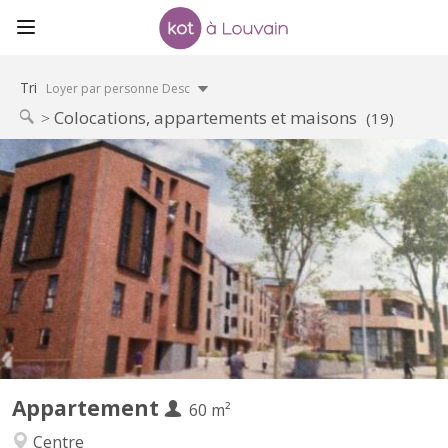
Tri
Loyer par personne Desc
Colocations, appartements et maisons
(19)
KV 1459
Furnished 1-bedroom apartment, built in 2020, centrally located
in a new residential complex in Courbevoie with views of the
gardens. 3 minutes (250m) from the Esplanade supermarket.
SNCB train station (300m). Bus station 11 minutes (900m). E411
motorway at the parking lot exit. Living room with...
Appartement
60 m²
Centre