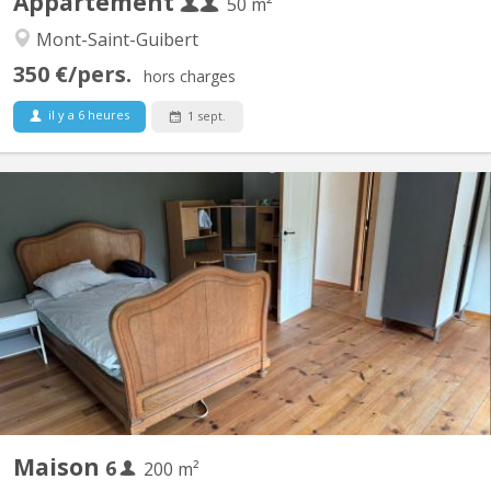
Appartement
50 m²
Mont-Saint-Guibert
350 €/pers.
hors charges
il y a 6 heures
1 sept.
KV 2096
Des places se libèrent dans une colocation de choix à Vieusart !
🔸 Deux maisons mitoyennes (4p + 2p) 🔸 Emplacement
enchanteur à Vieux-Sart, dans le lieu-dit "la Place" 🔸 Cadre
bucolique, propice à de nombreuses balades 🔸 Cour orientée
sud 🔸 Bail annuel renouvelable 🔸 Chaque maison offre...
Maison
6
200 m²