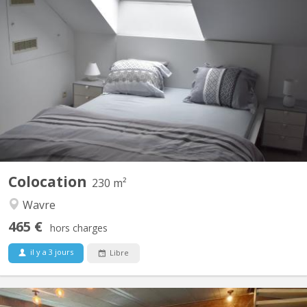
KV 1760
maison bourgeoise 3 niveaux : au rez le propriétaire colocataire,
au 1er et 2ème colocataires étudiants 230 m2 à disposition!! , 4
ch au 1er, 2 salles de bain , une salle de douche , 2 wc, au 2 ème
, 3 chambres 1 salle de douche wc et lavabo, un Grand, d living 2
grands canapés 2 fauteuils pour...
Colocation
230 m²
Wavre
465 €
hors charges
il y a 3 jours
Libre
KV 1961