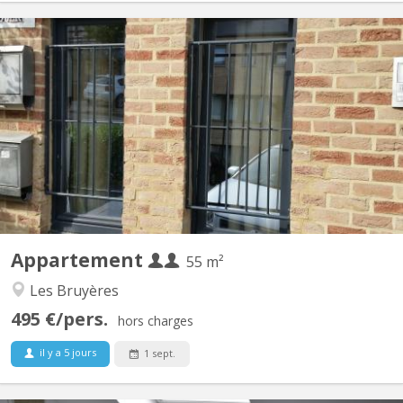
KV 2081
Appartement lumineux de 56m2 disponible, et possible pour 2
personnes ou couple. Un salon meublé avec 2 divans-lits, tapis et
table de salon et rangé table-bureau; une grande chambre avec 2
lits (1 grand 2 personnes et 1personne), 2 placards de
rangement, et bureau avec fauteuil ; cuisine équipée...
Appartement
55 m²
Les Bruyères
495 €/pers.
hors charges
il y a 5 jours
1 sept.