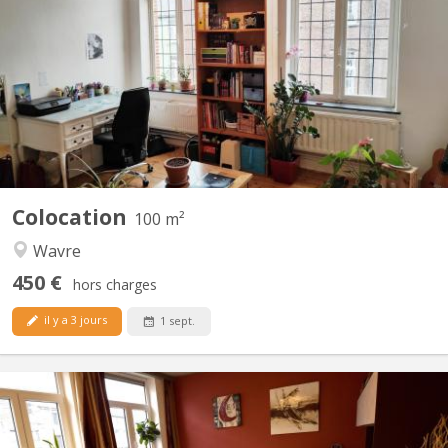
Maison indépendante avec 4 belles chambres (3x20m2 +
1x12m2) à louer pour étudiant(e)s, au calme avec jardin.
Uniquement bail 12 mois 01/09/2026 - 31/08/2027 Pas de
domiciliation possible Pas d'animal Reste 1 chambres libre
Planchers en bois, chambres lumineuses. Cour intérieure, jardin
100m2,...
Colocation
100 m²
Wavre
450 €
hors charges
il y a 3 jours
1 sept.
KV 1926
Belle Coloc en plein centre, au calme, non loin de la gare, près