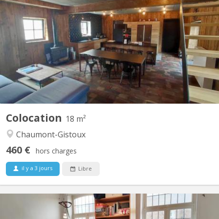
A 10 minutes de LLN, 5 minutes du Domaine du Blé, 10 minutes
de Wavre : Magnifique maison en colocation comprenant 4
chambres, de grands espaces communs dont un salon de jeux,
une buanderie, une cuisine super équipée, un jardin et une très
grande terrasse dans un environnement verdoyant....
Colocation
18 m²
Chaumont-Gistoux
460 €
hors charges
il y a 3 jours
Libre
KV 1374