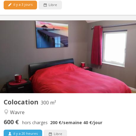
il y a 3 jours
Libre
KV 1330
Régent en éducation physique loue chambre(lit double) dans une
belle villa pour UNIQUEMENT étudiant(e), stagiaire sérieux(se) et
soigneux(se). Salle de douche privatisée, TV, Wi-fi, fitness, grand
jardin, bureau, Lave linge, parking privé. Endroit calme, idéal pour
étudier. A 8 min...
Colocation
300 m²
Wavre
600 €
hors charges
200 €
/semaine
40 €
/jour
il y a 20 heures
Libre