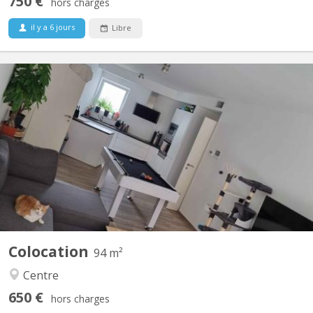
750 €
hors charges
il y a 6 jours
Libre
KV 1840
Bonjour, La seconde chambre se libère dans un appart 2
chambres. idéale pour un premier emménagement, tout est
meublé sauf la chambre. Disponible a partir du 15 septembre
2026, négociable plus tôt (début aout). La chambre fait 9M² dans
un appartement au centre de Courbevoie derrière l'esplanade à...
Colocation
94 m²
Centre
650 €
hors charges