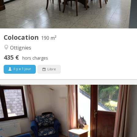
Colocation
190 m²
Ottignies
435 €
hors charges
il y a 1 jour
Libre
KV 1617
Vidéo disponible ici ! Agréable maison communautaire de 6
étudiant(e)s, située à Vieusart, juste en périphérie de Louvain-la-
Neuve Domiciliation possible. Non-fumeur. Wifi gratuit. Quartier
vert et calme : 32 rue de Mèves, 1325 Corroy-le-Grand. A
partager : cuisine équipée (4 taques...