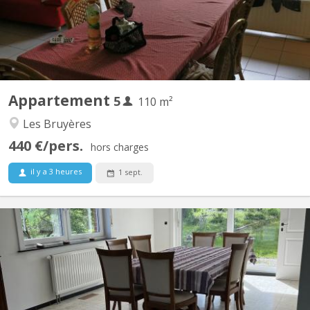
remise, salle de bain avec WC, terrasse, salle...
Appartement
5
110 m²
Les Bruyères
440 €/pers.
hors charges
il y a 3 heures
1 sept.
KV 2122
190 m² lumineux et entièrement équipés Grand jardin plein sud +
belle terrasse Complètement meublé et équipé Quartier calme à
proximité de Louvain la Neuve Places de parking devant la
maison 2 Chambres disponibles 18m² Chaque chambre est
meublée, lumineuse et comprend : Lit double, bureau,...