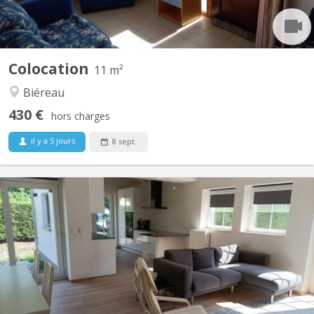
Colocation
11 m²
Biéreau
430 €
hors charges
il y a 5 jours
8 sept.
KV 1427
2 chambres à louer dans villa lumineuse et moderne, proche de
Louvain-la-Neuve (7 km) et de l'Axis Parc ( 4 km). Bus 34 pour
Louvain-la-Neuve à 30 mètres ; parking extérieur : 480€ par mois,
charges comprises. Pour non-fumeur ou fumeur uniquement en
extérieur. Les autres chambres sont occupées par...