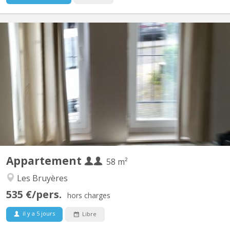
KV 277
Appartement tout confort aux Bruyères composé de : - Grande
chambre séparée et une autre pièce/bureau ou ch. avec meubles
à disposition. - Salon et Sam meublés, - WC séparé avec lave-
mains, tablette et miroir - Cuisine équipée avec grand four
électrique, 4 taques électrique Indiction, frigo,...
Appartement
58 m²
Les Bruyères
535 €/pers.
hors charges
il y a 5 jours
Libre