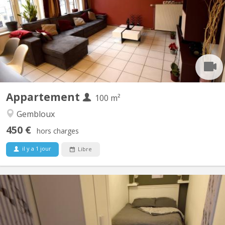
des commerces et à une minute de la faculté d'agronomie vous
bénéficierez d'un lit double et un bureau dans une chambre avec
vue sur jardin. Salle de bain spacieuse. Cuisine ouverte donnant
sur le séjour. Touts deux moderne et très...
Appartement
100 m²
Gembloux
450 €
hors charges
il y a 1 jour
Libre
KV 1927
Belle coloc full équipée et meublée, en plein centre, au calme,
non loin de la gare, près des commerces et à une minute de la