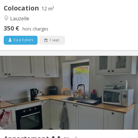
Colocation
12 m²
Lauzelle
350 €
hors charges
il y a 3 jours
1 sept.
KV 2223
Duplex de 50 m2 situé à Mont-Saint-Guibert dans rue calme Rue
Demi-Lune Le rez comporte un coin cuisine et un salon. A
l'étage, se trouvent une chambre à coucher, la salle de bain
(douche) et la toilette (wc séparé) Un espace buanderie est à
disposition. Pour couple d'étudiant. e. s ou 1...