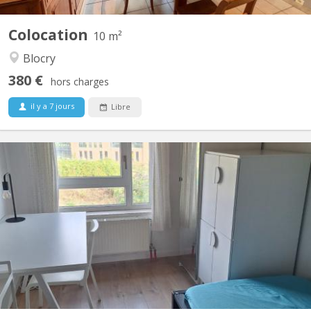
Colocation
10 m²
Blocry
380 €
hors charges
il y a 7 jours
Libre
KV 1465
familiale à Lauzelle (Louvain-la-Neuve) Nous proposons une
chambre meublée à louer dans une maison familiale située dans
le quartier résidentiel de Lauzelle, à Louvain-la-Neuve. La maison
est partagée avec la propriétaire, un étudiant en Erasmus à
UCLouvain et un élève en retho au LMV. 🔹...