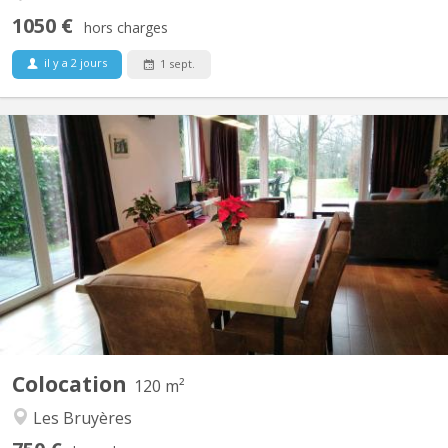
1050 €
hors charges
il y a 2 jours
1 sept.
KV 822
Période locative court terme: 08/06/26 - 07/09/26 1 chambre à
louer (occupation simple) dans une colocation de 2 personnes,
avec douche privative dans une maison meublée et toute
équipée avec terrasse, jardin et parking. Cadre vert et tranquille,
située proche du centre ville et des grands axes...
Colocation
120 m²
Les Bruyères