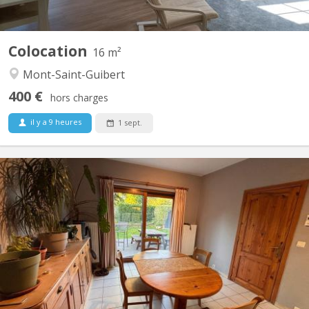
Colocation
16 m²
Mont-Saint-Guibert
400 €
hors charges
il y a 9 heures
1 sept.
KV 2209
Chambre dispo dans une coloc à Louvain-la-Neuve Salut ! Une
place se libère dans une superbe colocation à Louvain-la-Neuve
à partir du 1er août. La colocation est composée de : Violette – la
trentaine, j'aime le sport, j’adore cuisiner et me plonger dans un
bon livre. Plutôt calme au...