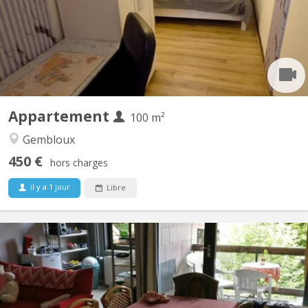
faculté d'agronomie vous bénéficierez d'un lit double et un
bureau dans une chambre avec vue sur jardin. Salle de bain
spacieuse. Cuisine ouverte donnant sur le séjour....
Appartement
100 m²
Gembloux
450 €
hors charges
il y a 1 jour
Libre
KV 1793
Appartement meublé 5 chambres Quartier des Bruyères, à 1348
Louvain-la-Neuve, à 150 m de la Place Montesquieu (proximité
centre et facilités). Appartement de 110 m2 pour 5 étudiant(e)s
solidaires, non-fumeurs : 5 chambres, hall, cuisine équipée,