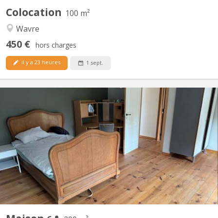
Colocation
100 m²
Wavre
450 €
hors charges
il y a 23 heures
1 sept.
KV 2096
Des places se libèrent dans une colocation de choix à Vieusart !
🔸 Deux maisons mitoyennes (4p + 2p) 🔸 Emplacement
enchanteur à Vieux-Sart, dans le lieu-dit "la Place" 🔸 Cadre
bucolique, propice à de nombreuses balades 🔸 Cour orientée
sud 🔸 Bail annuel renouvelable 🔸 Chaque maison offre...