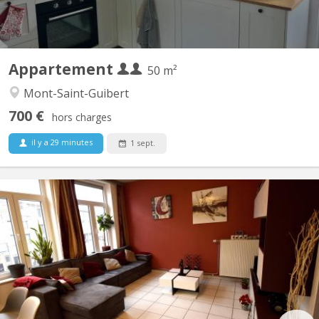
Appartement
50 m²
Mont-Saint-Guibert
700 €
hors charges
il y a 29 minutes
1 sept.
KV 1926
Belle Coloc en plein centre, au calme, non loin de la gare, près
des commerces et à une minute de la faculté d'agronomie vous
bénéficierez d'un lit double et un bureau dans une chambre avec
vue sur jardin. Salle de bain spacieuse. Cuisine ouverte donnant
sur le séjour. Touts deux moderne et très...