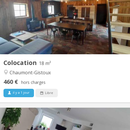
A 10 minutes de LLN, 5 minutes du Domaine du Blé, 10 minutes
de Wavre : Magnifique maison en colocation comprenant 4
chambres, de grands espaces communs dont un salon de jeux,
une buanderie, une cuisine super équipée, un jardin et une très
grande terrasse dans un environnement verdoyant....
Colocation
18 m²
Chaumont-Gistoux
460 €
hors charges
il y a 1 jour
Libre
KV 1840
Bonjour, La seconde chambre se libère dans un appart 2