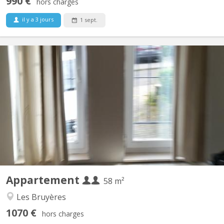
990 €
hors charges
il y a 3 jours
1 sept.
KV 277
Appartement tout confort aux Bruyères composé de : - Grande
chambre séparée et une autre pièce/bureau ou ch. avec meubles
à disposition. - Salon et Sam meublés, - WC séparé avec lave-
mains, tablette et miroir - Cuisine équipée avec grand four
électrique, 4 taques électrique Indiction, frigo,...
Appartement
58 m²
Les Bruyères
1070 €
hors charges