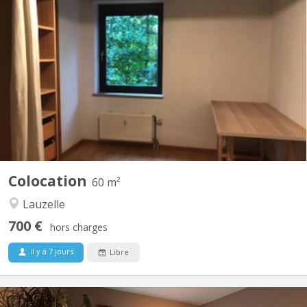
KV 957
Location du 1/8/26 au 31/7/27 Chambre meublée 11m2 dans
appartement 60m2 disposant de cuisine équipée, salon, coin
repas, salle de bain(Bain & douche), machine à laver, armoire de
rangement hall d'entrée, balcon, cave. L'appartement possède 2
chambres, l'autre étant occupée par la fille du...
Colocation
60 m²
Lauzelle
700 €
hors charges
il y a 7 jours
Libre
KV 2209