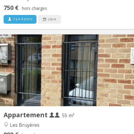
750 €
hors charges
il y a 4 jours
Libre
KV 2081
Appartement lumineux de 56m2 disponible, et possible pour 2
personnes ou couple. Un salon meublé avec 2 divans-lits, tapis et
table de salon et rangé table-bureau; une grande chambre avec 2
lits (1 grand 2 personnes et 1personne), 2 placards de
rangement, et bureau avec fauteuil ; cuisine équipée...
Appartement
55 m²
Les Bruyères