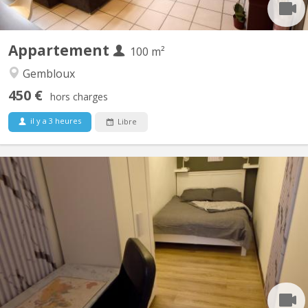
Appartement
100 m²
Gembloux
450 €
hors charges
il y a 3 heures
Libre
KV 1927
Belle coloc full équipée et meublée, en plein centre, au calme,
non loin de la gare, près des commerces et à une minute de la
faculté d'agronomie vous bénéficierez d'un lit double et un
bureau dans une chambre avec vue sur jardin. Salle de bain
spacieuse. Cuisine ouverte donnant sur le séjour....