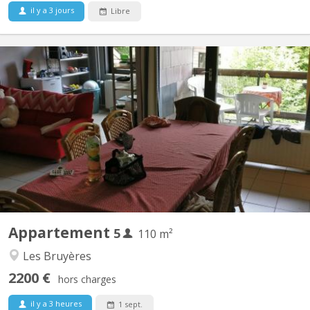
il y a 3 jours
Libre
KV 1793
Appartement meublé 5 chambres Quartier des Bruyères, à 1348
Louvain-la-Neuve, à 150 m de la Place Montesquieu (proximité
centre et facilités). Appartement de 110 m2 pour 5 étudiant(e)s
solidaires, non-fumeurs : 5 chambres, hall, cuisine équipée,
remise, salle de bain avec WC, terrasse, salle...
Appartement
5
110 m²
Les Bruyères
2200 €
hors charges
il y a 3 heures
1 sept.