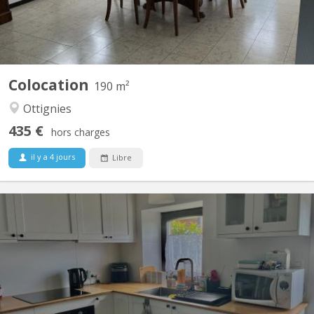
Colocation
190 m²
Ottignies
435 €
hors charges
il y a 4 jours
Libre
KV 2223
Duplex de 50 m2 situé à Mont-Saint-Guibert dans rue calme Rue
Demi-Lune Le rez comporte un coin cuisine et un salon. A
l'étage, se trouvent une chambre à coucher, la salle de bain
(douche) et la toilette (wc séparé) Un espace buanderie est à
disposition. Pour couple d'étudiant. e. s ou 1...