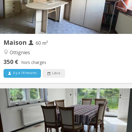
Maison
60 m²
Ottignies
350 €
hors charges
il y a 14 heures
Libre
KV 2122
190 m² lumineux et entièrement équipés Grand jardin plein sud +
belle terrasse Complètement meublé et équipé Quartier calme à
proximité de Louvain la Neuve Places de parking devant la
maison 2 Chambres disponibles 18m² Chaque chambre est
meublée, lumineuse et comprend : Lit double, bureau,...