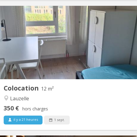
KV 1465
familiale à Lauzelle (Louvain-la-Neuve) Nous proposons une
chambre meublée à louer dans une maison familiale située dans
le quartier résidentiel de Lauzelle, à Louvain-la-Neuve. La maison
est partagée avec la propriétaire, un étudiant en Erasmus à
UCLouvain et un élève en retho au LMV. 🔹...
Colocation
12 m²
Lauzelle
350 €
hors charges
il y a 21 heures
1 sept.