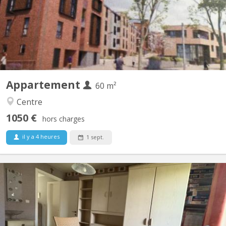
gardens. 3 minutes (250m) from the Esplanade supermarket.
SNCB train station (300m). Bus station 11 minutes (900m). E411
motorway at the parking lot exit. Living room with...
Appartement
60 m²
Centre
1050 €
hors charges
il y a 4 heures
1 sept.
KV 2089
Chambre individuelle Cuisine et salle de bain commune