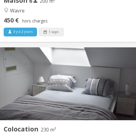
Maison
6
200 m²
Wavre
450 €
hors charges
il y a 2 jours
1 sept.
KV 1760
maison bourgeoise 3 niveaux : au rez le propriétaire colocataire,
au 1er et 2ème colocataires étudiants 230 m2 à disposition!! , 4
ch au 1er, 2 salles de bain , une salle de douche , 2 wc, au 2 ème
, 3 chambres 1 salle de douche wc et lavabo, un Grand, d living 2
grands canapés 2 fauteuils pour...
Colocation
230 m²