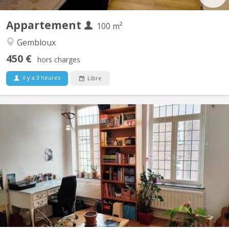
Appartement
100 m²
Gembloux
450 €
hors charges
il y a 3 heures
Libre
KV 1374
Maison indépendante avec 4 belles chambres (3x20m2 +
1x12m2) à louer pour étudiant(e)s, au calme avec jardin.
Uniquement bail 12 mois 01/09/2026 - 31/08/2027 Pas de
domiciliation possible Pas d'animal Reste 1 chambres libre
Planchers en bois, chambres lumineuses. Cour intérieure, jardin
100m2,...