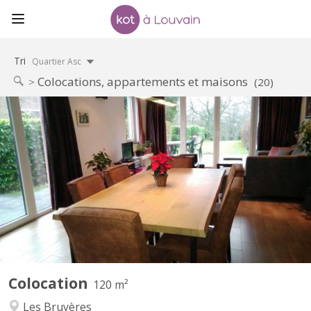
Tri
Quartier Asc
Colocations, appartements et maisons
(20)
KV 822
Période locative court terme: 08/06/26 - 07/09/26 1 chambre à
louer (occupation simple) dans une colocation de 2 personnes,
avec douche privative dans une maison meublée et toute
équipée avec terrasse, jardin et parking. Cadre vert et tranquille,
située proche du centre ville et des grands axes...
Colocation
120 m²
Les Bruyères