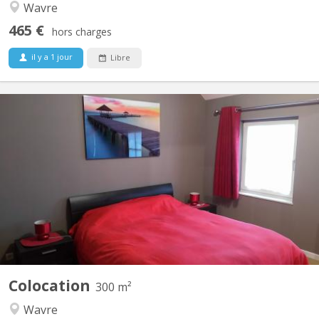
Wavre
465 €
hors charges
il y a 1 jour
Libre
KV 1330
Régent en éducation physique loue chambre(lit double) dans une
belle villa pour UNIQUEMENT étudiant(e), stagiaire sérieux(se) et
soigneux(se). Salle de douche privatisée, TV, Wi-fi, fitness, grand
jardin, bureau, Lave linge, parking privé. Endroit calme, idéal pour
étudier. A 8 min...
Colocation
300 m²
Wavre