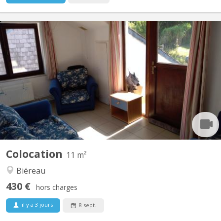
KV 1617
Vidéo disponible ici ! Agréable maison communautaire de 6
étudiant(e)s, située à Vieusart, juste en périphérie de Louvain-la-
Neuve Domiciliation possible. Non-fumeur. Wifi gratuit. Quartier
vert et calme : 32 rue de Mèves, 1325 Corroy-le-Grand. A
partager : cuisine équipée (4 taques...
Colocation
11 m²
Biéreau
430 €
hors charges
il y a 3 jours
8 sept.