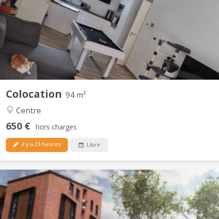
chambres. idéale pour un premier emménagement, tout est
meublé sauf la chambre. Disponible a partir du 15 septembre
2026, négociable plus tôt (début aout). La chambre fait 9M² dans
un appartement au centre de Courbevoie derrière l'esplanade à...
Colocation
94 m²
Centre
650 €
hors charges
il y a 23 heures
Libre
KV 1459
Furnished 1-bedroom apartment, built in 2020, centrally located
in a new residential complex in Courbevoie with views of the