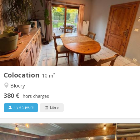
Chambre dispo dans une coloc à Louvain-la-Neuve Salut ! Une
place se libère dans une superbe colocation à Louvain-la-Neuve
à partir du 1er août. La colocation est composée de : Violette – la
trentaine, j'aime le sport, j’adore cuisiner et me plonger dans un
bon livre. Plutôt calme au...
Colocation
10 m²
Blocry
380 €
hors charges
il y a 5 jours
Libre
KV 1961