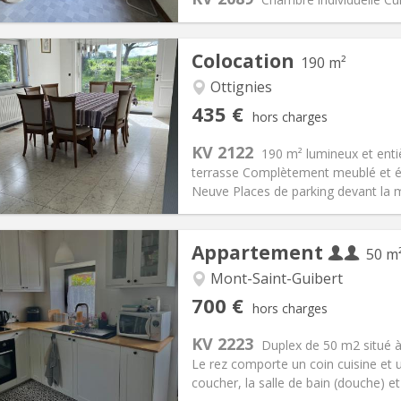
Colocation
190 m²
Ottignies
iation:
Acceptée
Pièces privées:
1
435 €
hors charges
12 mois, 11 mois
Superficie:
190 m
2
s:
160 €
Cuisine:
Commune
KV 2122
190 m² lumineux et enti
435 €
Salle de bain:
Commune
terrasse Complètement meublé et éq
 Pratiques
Aménagement
Neuve Places de parking devant la m
Appartement
50 m
Mont-Saint-Guibert
iation:
Non
Pièces privées:
2
700 €
hors charges
12 mois
Superficie:
50 m
2
s:
110 € (55 €/pers.)
Cuisine:
Privée (pièce distincte
KV 2223
Duplex de 50 m2 situé 
700 € (350 €/pers.)
Salle de bain:
Privée
Le rez comporte un coin cuisine et 
 Pratiques
Aménagement
coucher, la salle de bain (douche) et 