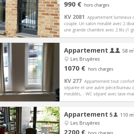
iation:
Non
Pièces privées:
4
990 €
hors charges
12 mois, 5-6 mois
Superficie:
55 m
2
s:
260 € (130 €/pers.)
Cuisine:
Privée (pièce distincte
KV 2081
Appartement lumineux d
990 € (495 €/pers.)
Salle de bain:
Privée
couple. Un salon meublé avec 2 divan
 Pratiques
Aménagement
une grande chambre avec 2 lits (1 gr
Appartement
58 m
Les Bruyères
iation:
Sous conditions
Pièces privées:
2
1070 €
hors charges
12 mois
Superficie:
58 m
2
s:
230 € (115 €/pers.)
Cuisine:
Privée (pièce distincte
KV 277
Appartement tout confor
1070 € (535 €/pers.)
Salle de bain:
Privée
séparée et une autre pièce/bureau o
 Pratiques
Aménagement
meublés, - WC séparé avec lave-mains,
Appartement
5
110 m
Les Bruyères
iation:
Non
Pièces privées:
5
2200 €
hors charges