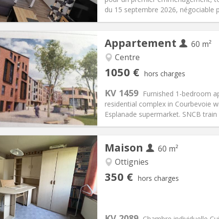
 Pratiques
Aménagement
du 15 septembre 2026, négociable pl
Appartement
60 m²
Centre
iation:
Acceptée
Pièces privées:
5
1050 €
hors charges
12 mois, 3-4 mois, au mois
Superficie:
60 m
2
s:
120 €
Cuisine:
Privée (pièce distincte
KV 1459
Furnished 1-bedroom apa
1050 €
Salle de bain:
Privée
residential complex in Courbevoie w
 Pratiques
Aménagement
Esplanade supermarket. SNCB train s
Maison
60 m²
Ottignies
iation:
Non
Pièces privées:
1
350 €
hors charges
12 mois, 10 mois
Superficie:
60 m
2
s:
50 €
Cuisine:
Commune
350 €
Salle de bain:
Commune
KV 2089
 Pratiques
Aménagement
Chambre individuelle Cu