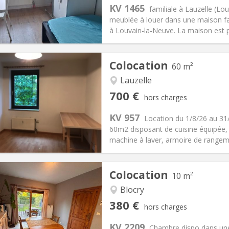
s:
100 €
Cuisine:
Commune
KV 1465
familiale à Lauzelle (
350 €
Salle de bain:
Commune
meublée à louer dans une maison fami
 Pratiques
Aménagement
à Louvain-la-Neuve. La maison est p
Colocation
60 m²
Lauzelle
iation:
Non
Pièces privées:
1
700 €
hors charges
12 mois
Superficie:
60 m
2
s:
100 €
Cuisine:
Commune
KV 957
Location du 1/8/26 au 
700 €
Salle de bain:
Commune
60m2 disposant de cuisine équipée, 
 Pratiques
Aménagement
machine à laver, armoire de rangemen
Colocation
10 m²
Blocry
iation:
Acceptée
Pièces privées:
1
380 €
hors charges
12 mois
Superficie:
10 m
2
s:
120 €
Cuisine:
Commune
KV 2209
Chambre dispo dans une 