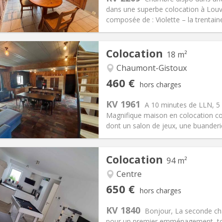
380 €
Salle de bain:
Commune
dans une superbe colocation à Louva
 Pratiques
Aménagement
composée de : Violette – la trentaine,
Colocation
18 m²
Chaumont-Gistoux
iation:
Acceptée
Pièces privées:
1
460 €
hors charges
12 mois, 11 mois, 10 mois
Superficie:
18 m
2
s:
80 €
Cuisine:
Commune
KV 1961
A 10 minutes de LLN, 5
460 €
Salle de bain:
Privée
Magnifique maison en colocation 
 Pratiques
Aménagement
dont un salon de jeux, une buanderie
Colocation
94 m²
Centre
iation:
Acceptée
Pièces privées:
1
650 €
hors charges
12 mois, 11 mois, 10 mois
Superficie:
94 m
2
s:
150 €
Cuisine:
Commune
KV 1840
Bonjour, La seconde cha
650 €
Salle de bain:
Commune
pour un premier emménagement, tout