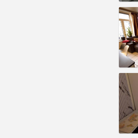
Domicil
mois
Durée:
Charge
Loyer:
Infos
Domicil
mois
Durée:
Charge
Loyer:
Infos