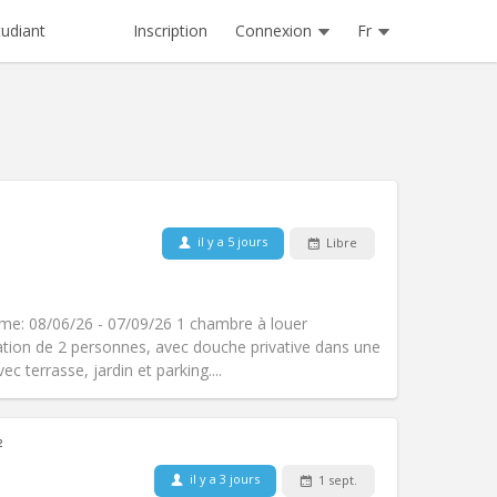
Inscription
Connexion
Fr
tudiant
Animaux de compagnie:
Non
il y a 5 jours
Libre
Fumeur:
Non-fumeur
Accès PMR:
Non
chaleureuse
rme: 08/06/26 - 07/09/26 1 chambre à louer
Atmosphère:
Calme, studieuse,
ation de 2 personnes, avec douche privative dans une
Autre
 terrasse, jardin et parking....
²
Animaux de compagnie:
Non
il y a 3 jours
1 sept.