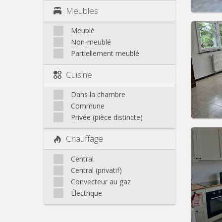
Meubles
Meublé
Non-meublé
Partiellement meublé
Domicil
Durée:
Cuisine
Charge
Loyer:
Dans la chambre
Infos
Commune
Privée (pièce distincte)
Chauffage
Central
Domicil
Central (privatif)
Durée:
Convecteur au gaz
Charge
Loyer:
Électrique
Infos