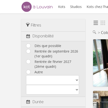
Kots
Studios
Kots chez l'h
Filtres
Col
Disponibilité
Dès que possible
Rentrée de septembre 2026
(1er quadri)
Domicil
Durée:
Rentrée de février 2027
Charge
(2ème quadri)
Loyer:
Autre
Infos
Durée