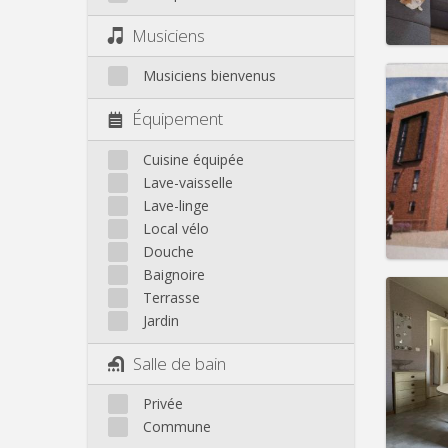
Infos
Musiciens
Musiciens bienvenus
Équipement
Domicil
Durée:
Cuisine équipée
Charge
Lave-vaisselle
Loyer:
Lave-linge
Local vélo
Infos
Douche
Baignoire
Terrasse
Jardin
Domicil
Salle de bain
Durée:
Charge
Privée
Loyer:
Commune
Infos