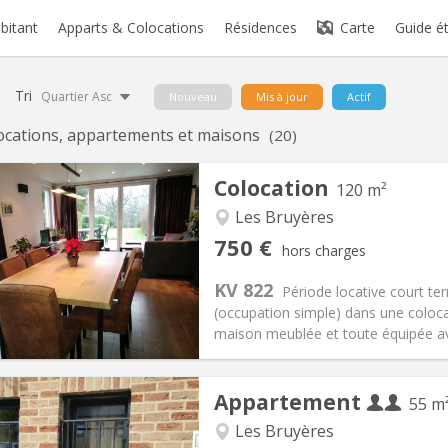
abitant
Apparts & Colocations
Résidences
Carte
Guide é
Tri
Quartier Asc
Nouveau
Mis à jour
Actif
ocations, appartements et maisons
(20)
Colocation
120 m²
Les Bruyères
iation:
Non
Pièces privées:
2
750 €
hors charges
3-4 mois, vacances d'été
Superficie:
120 m
2
s:
50 €
Cuisine:
Commune
KV 822
Période locative court te
750 €
Salle de bain:
Privée
(occupation simple) dans une coloc
 Pratiques
Aménagement
maison meublée et toute équipée avec
Appartement
55 m
Les Bruyères