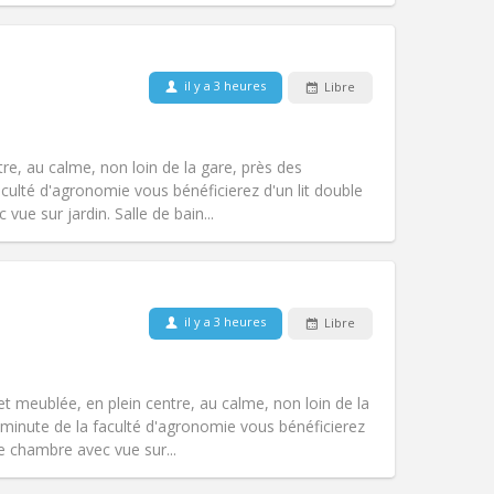
Animaux de compagnie:
Non
il y a 3 heures
Libre
Fumeur:
Non-fumeur
Accès PMR:
Non
studieuse, calme, communautaire
tre, au calme, non loin de la gare, près des
Atmosphère:
Chaleureuse,
ulté d'agronomie vous bénéficierez d'un lit double
Autre
ue sur jardin. Salle de bain...
Animaux de compagnie:
Non
il y a 3 heures
Libre
Fumeur:
Non-fumeur
Accès PMR:
Non
chaleureuse, studieuse, calme
 et meublée, en plein centre, au calme, non loin de la
Atmosphère:
Communautaire,
minute de la faculté d'agronomie vous bénéficierez
Autre
e chambre avec vue sur...