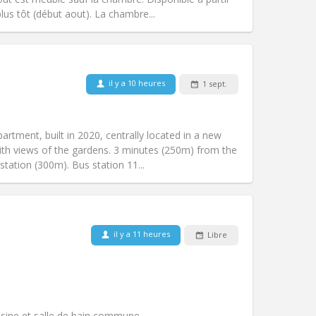
Autre
us tôt (début aout). La chambre...
il y a 10 heures
1 sept.
Animaux de compagnie:
Non
Fumeur:
Non-fumeur
)
Accès PMR:
Non
rtment, built in 2020, centrally located in a new
Atmosphère:
Calme
ith views of the gardens. 3 minutes (250m) from the
Autre
tation (300m). Bus station 11...
Animaux de compagnie:
Non
Fumeur:
Non-fumeur
il y a 11 heures
Libre
Accès PMR:
Non
communautaire
chaleureuse, calme,
Atmosphère:
Studieuse,
Autre
isine et salle de bain commune