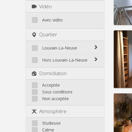
Charge
Vidéo
Loyer:
Infos
Avec vidéo
Quartier
Louvain-La-Neuve
Domicil
Durée:
Biéreau
Hors Louvain-La-Neuve
Charge
Blocry
Loyer:
Court-St.-Étienne
Domiciliation
Centre
Gembloux
Infos
L'Hocaille
Genappe
Acceptée
La Baraque
Sous conditions
Mont-Saint-Guibert
Lauzelle
Non acceptée
Nivelles
Les Bruyères
Ottignies
Atmosphère
Rixensart
Domicil
Durée:
Walhain
Studieuse
Charge
Wavre
Calme