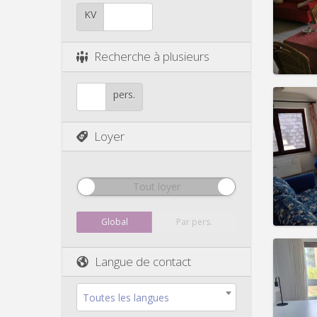
Durée:
Charge
KV
Loyer:
Infos
Recherche à plusieurs
pers.
Loyer
Domicil
Durée:
Charge
Loyer:
Tout loyer
Infos
Global
Par pers.
Langue de contact
Domicil
Toutes les langues
Durée: