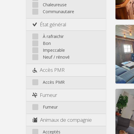
Loyer:
Autre
Chaleureuse
Infos
Communautaire
État général
À rafraichir
Bon
Domicil
Impeccable
Durée:
Neuf / rénové
Charge
Loyer:
Accès PMR
Infos
Accès PMR
Fumeur
Fumeur
Domicil
Durée:
Animaux de compagnie
Charge
Loyer:
Acceptés