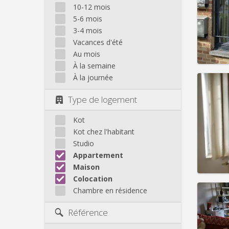
Domicil
10-12 mois
Durée:
5-6 mois
Charge
3-4 mois
Loyer:
Vacances d'été
Infos
Au mois
À la semaine
À la journée
Type de logement
Domicil
Durée:
Kot
Charge
Kot chez l'habitant
Loyer:
Studio
Appartement
Infos
Maison
Colocation
Chambre en résidence
Référence
Domicil