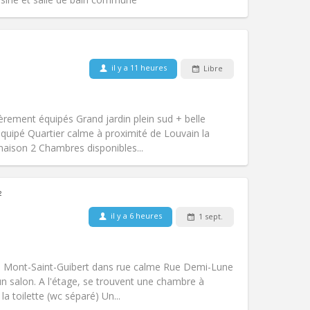
il y a 11 heures
Libre
Animaux de compagnie:
Non
Fumeur:
Non-fumeur
Accès PMR:
Non
èrement équipés Grand jardin plein sud + belle
Atmosphère:
Calme, communautaire
uipé Quartier calme à proximité de Louvain la
Autre
aison 2 Chambres disponibles...
²
il y a 6 heures
1 sept.
Animaux de compagnie:
Non
Fumeur:
Non-fumeur
)
Accès PMR:
Non
à Mont-Saint-Guibert dans rue calme Rue Demi-Lune
Atmosphère:
Calme
un salon. A l'étage, se trouvent une chambre à
Autre
la toilette (wc séparé) Un...