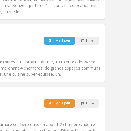
Atmosphère:
Calme, studieuse,
in-la-Neuve à partir du 1er août. La colocation est
Autre
 j'aime le...
Animaux de compagnie:
Non
il y a 1 jour
Libre
Fumeur:
Fumeur ok
Accès PMR:
Non
calme, chaleureuse
 minutes du Domaine du Blé, 10 minutes de Wavre :
Atmosphère:
Communautaire,
comprenant 4 chambres, de grands espaces communs
Autre
, une cuisine super équipée, un...
il y a 1 jour
Libre
Animaux de compagnie:
Acceptés
Fumeur:
Non-fumeur
Accès PMR:
Oui
mbre se libère dans un appart 2 chambres. idéale
Atmosphère:
Calme, chaleureuse
 est meublé sauf la chambre. Disponible a partir