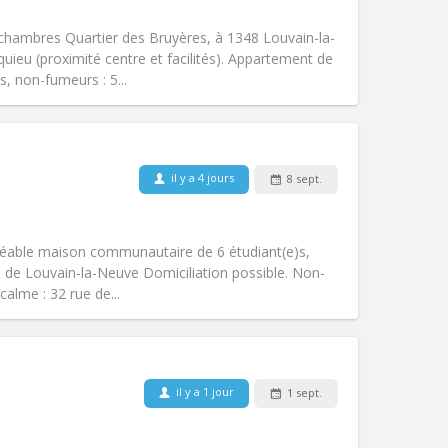
Fumeur:
Non-fumeur
Accès PMR:
Non
hambres Quartier des Bruyères, à 1348 Louvain-la-
Atmosphère:
Studieuse, calme
ieu (proximité centre et facilités). Appartement de
Autre
s, non-fumeurs : 5...
il y a 4 jours
8 sept.
Animaux de compagnie:
Non
Fumeur:
Non-fumeur
Accès PMR:
Non
Agréable maison communautaire de 6 étudiant(e)s,
Atmosphère:
Calme, communautaire
ie de Louvain-la-Neuve Domiciliation possible. Non-
Autre
calme : 32 rue de...
il y a 1 jour
1 sept.
Animaux de compagnie:
Non
Fumeur:
Non-fumeur