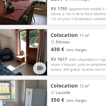
12 mois
Superficie:
110 m
2
s:
375 € (75 €/pers.)
Cuisine:
Commune
KV 1793
Appartement meublé 5 c
2200 € (440 €/pers.)
Salle de bain:
Commune
Neuve, à 150 m de la Place Montesqu
 Pratiques
Aménagement
110 m2 pour 5 étudiant(e)s solidaire
Colocation
11 m²
Biéreau
iation:
Acceptée
Pièces privées:
1
430 €
hors charges
12 mois
Superficie:
11 m
2
s:
100 €
Cuisine:
Commune
KV 1617
Vidéo disponible ici ! 
430 €
Salle de bain:
Commune
située à Vieusart, juste en périphér
 Pratiques
Aménagement
fumeur. Wifi gratuit. Quartier vert et 
Colocation
12 m²
Lauzelle
iation:
Non
Pièces privées:
1
350 €
hors charges
10 mois, 5-6 mois, 3-4 mois
Superficie:
12 m
2