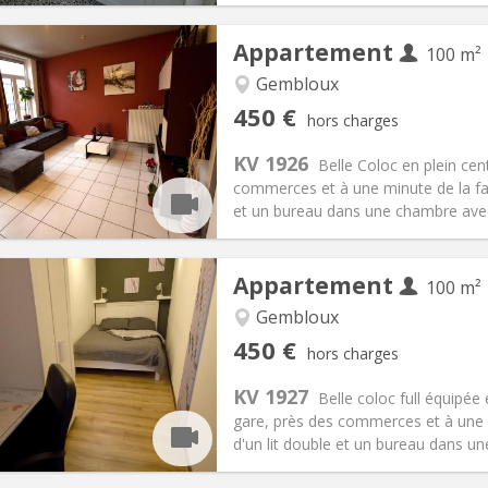
Appartement
100 m²
iation:
Sous conditions
Gembloux
Pièces privées:
1
450 €
hors charges
12 mois, 11 mois, 10 mois, 5-6
Superficie:
100 m
2
s:
150 €
Cuisine:
Commune
KV 1926
Belle Coloc en plein cen
450 €
Salle de bain:
Commune
commerces et à une minute de la fac
 Pratiques
Aménagement
et un bureau dans une chambre avec v
Appartement
100 m²
iation:
Sous conditions
Gembloux
Pièces privées:
1
450 €
hors charges
12 mois, 11 mois, 10 mois, 5-6
Superficie:
100 m
2
s:
150 €
Cuisine:
Commune
KV 1927
Belle coloc full équipée
450 €
Salle de bain:
Commune
gare, près des commerces et à une 
 Pratiques
Aménagement
d'un lit double et un bureau dans un