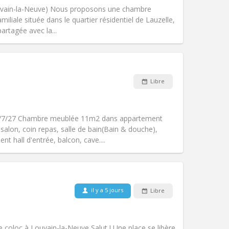
Accès PMR:
Non
Louvain-la-Neuve) Nous proposons une chambre
Atmosphère:
Calme, studieuse
liale située dans le quartier résidentiel de Lauzelle,
Autre
artagée avec la...
Animaux de compagnie:
Non
Libre
Fumeur:
Non-fumeur
Accès PMR:
Non
chaleureuse, calme
31/7/27 Chambre meublée 11m2 dans appartement
Atmosphère:
Studieuse,
salon, coin repas, salle de bain(Bain & douche),
Autre
t hall d'entrée, balcon, cave....
Animaux de compagnie:
Acceptés
il y a 5 jours
Libre
Fumeur:
Fumeur ok
Accès PMR:
Non
chaleureuse
coloc à Louvain-la-Neuve Salut ! Une place se libère