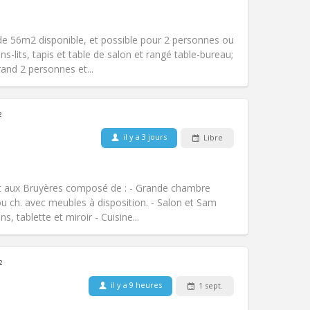
Fumeur:
Non-fumeur
Accès PMR:
Oui
)
studieuse
e 56m2 disponible, et possible pour 2 personnes ou
Atmosphère:
Chaleureuse, calme,
s-lits, tapis et table de salon et rangé table-bureau;
Autre
and 2 personnes et...
²
Animaux de compagnie:
Non
il y a 3 jours
Libre
Fumeur:
Non-fumeur
Accès PMR:
Oui
)
studieuse
t aux Bruyères composé de : - Grande chambre
Atmosphère:
Chaleureuse, calme,
u ch. avec meubles à disposition. - Salon et Sam
Autre
 tablette et miroir - Cuisine...
²
il y a 9 heures
1 sept.
Animaux de compagnie:
Non