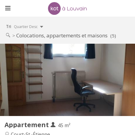
Tri
Quartier Desc
Colocations, appartements et maisons
(5)
Infos Pratiques
560 €
Loyer:
100 €
Charges:
12 mois
Durée:
Non
Domiciliation:
Aménagement
Privée
Salle de bain:
Privée (pièce distincte)
Cuisine:
2
45 m
Superficie:
3
Pièces privées:
Appartement
Autre
45 m²
Studieuse
Atmosphère:
Court-St.-Étienne