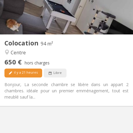
Aménagement
Commune
Salle de bain:
Commune
Cuisine:
2
94 m
Superficie:
1
Pièces privées:
Colocation
Autre
94 m²
Calme, chaleureuse
Atmosphère:
Centre
Oui
Accès PMR:
650 €
Non-fumeur
Fumeur:
hors charges
Acceptés
Animaux de compagnie:
il y a 21 heures
Libre
Bonjour, La seconde chambre se libère dans un appart 2
chambres. idéale pour un premier emménagement, tout est
meublé sauf la...