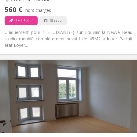
Non
Accès PMR:
560 €
Non-fumeur
Fumeur:
hors charges
Non
Animaux de compagnie:
il y a 1 jour
15 sept.
Uniquement pour 1 ÉTUDIANT(E) sur Louvain-la-Neuve Beau
studio meublé complètement privatif de 45M2 à louer Parfait
état Loyer...
Infos Pratiques
390 €
Loyer:
75 €
Charges:
12 mois
Durée:
Sous conditions
Domiciliation:
Aménagement
Commune
Salle de bain:
Commune
Cuisine:
2
180 m
Superficie:
1
Pièces privées: