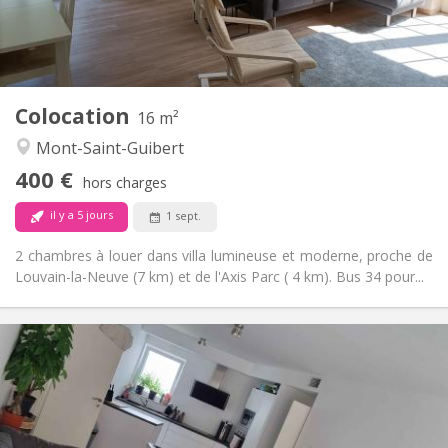
Commune
Salle de bain:
Commune
Cuisine:
2
16 m
Superficie:
1
Pièces privées:
Colocation
Autre
16 m²
Calme
Atmosphère:
Mont-Saint-Guibert
Non
Accès PMR:
400 €
Non-fumeur
Fumeur:
hors charges
Non
Animaux de compagnie:
il y a 5 jours
1 sept.
2 chambres à louer dans villa lumineuse et moderne, proche de
Louvain-la-Neuve (7 km) et de l'Axis Parc ( 4 km). Bus 34 pour...
Infos Pratiques
650 €
Loyer:
150 €
Charges:
12 mois, 11 mois, 10 mois
Durée:
Acceptée
Domiciliation: