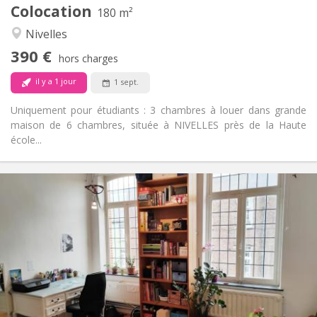
Colocation
Autre
180 m²
Calme
Atmosphère:
Nivelles
Non
Accès PMR:
390 €
Non-fumeur
Fumeur:
hors charges
Non
Animaux de compagnie:
il y a 1 jour
1 sept.
Uniquement pour étudiants : 3 chambres à louer dans grande
maison de 6 chambres, située à NIVELLES près de la Haute
école...
Infos Pratiques
450 €
Loyer:
50 €
Charges:
12 mois
Durée:
Non
Domiciliation:
Aménagement
Commune
Salle de bain:
Commune
Cuisine: