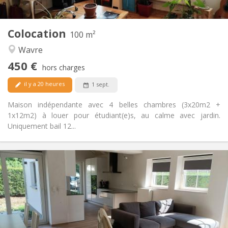
2
100 m
Superficie:
5
Pièces privées:
Colocation
Autre
100 m²
Calme
Atmosphère:
Wavre
Non
Accès PMR:
450 €
Non-fumeur
Fumeur:
hors charges
Non
Animaux de compagnie:
il y a 20 heures
1 sept.
Maison indépendante avec 4 belles chambres (3x20m2 +
1x12m2) à louer pour étudiant(e)s, au calme avec jardin.
Uniquement bail 12...
Infos Pratiques
400 €
Loyer:
80 €
Charges:
12 mois, 10 mois
Durée:
Non
Domiciliation:
Aménagement