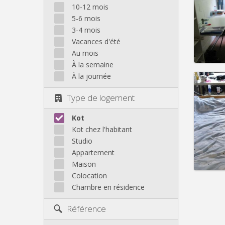
Domicil
10-12 mois
Durée:
5-6 mois
Charge
3-4 mois
Loyer:
Vacances d'été
Infos
Au mois
À la semaine
À la journée
Type de logement
Domicil
Durée:
Kot
Charge
Kot chez l'habitant
Loyer:
Studio
Appartement
Infos
Maison
Colocation
Chambre en résidence
Référence