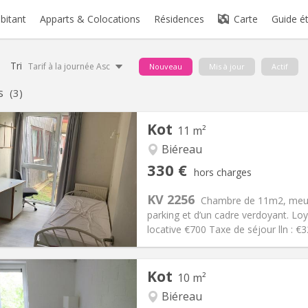
abitant
Apparts & Colocations
Résidences
Carte
Guide é
Tri
Tarif à la journée Asc
Nouveau
Mis à jour
Actif
s
(3)
Kot
11 m²
Biéreau
iation:
Non
Pièces privées:
1
330 €
hors charges
12 mois
Superficie:
11 m
2
s:
120 €
Cuisine:
Commune
KV 2256
Chambre de 11m2, meubl
330 €
Salle de bain:
Commune
parking et d’un cadre verdoyant. Lo
 Pratiques
Aménagement
locative €700 Taxe de séjour lln : 
Kot
10 m²
Biéreau