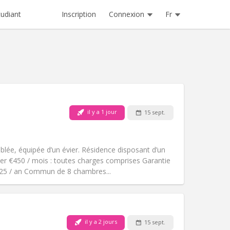
Inscription
Connexion
Fr
tudiant
Animaux de compagnie:
Non
il y a 1 jour
15 sept.
Fumeur:
Non-fumeur
Accès PMR:
Non
communautaire
ée, équipée d’un évier. Résidence disposant d’un
Atmosphère:
Studieuse,
yer €450 / mois : toutes charges comprises Garantie
Autre
€325 / an Commun de 8 chambres...
il y a 2 jours
15 sept.