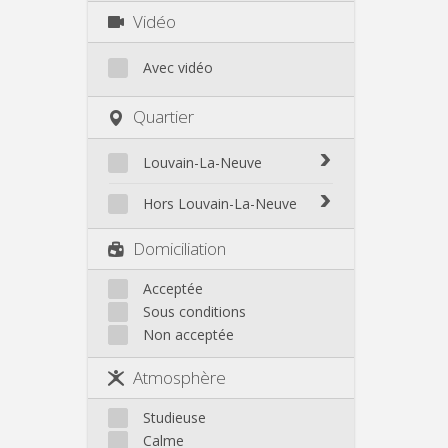
Vidéo
Avec vidéo
Quartier
Louvain-La-Neuve
Biéreau
Hors Louvain-La-Neuve
Blocry
Court-St.-Étienne
Domiciliation
Centre
Gembloux
L'Hocaille
Genappe
Acceptée
La Baraque
Sous conditions
Mont-Saint-Guibert
Lauzelle
Non acceptée
Nivelles
Les Bruyères
Ottignies
Atmosphère
Rixensart
Walhain
Studieuse
Wavre
Calme