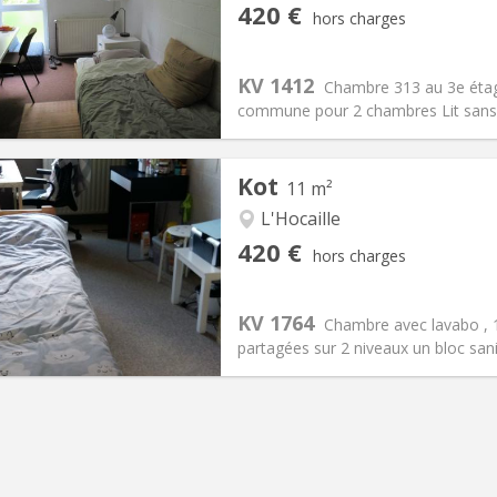
iation:
Non
Pièces privées:
1
420 €
hors charges
12 mois
Superficie:
10 m
2
s:
80 €
Cuisine:
Commune
420 €
Salle de bain:
Commune
KV 1412
Chambre 313 au 3e éta
 Pratiques
Aménagement
commune pour 2 chambres Lit sans 
Kot
11 m²
L'Hocaille
iation:
Non
Pièces privées:
1
420 €
hors charges
12 mois
Superficie:
11 m
2
s:
110 €
Cuisine:
Commune
420 €
Salle de bain:
Commune
KV 1764
Chambre avec lavabo ,
 Pratiques
Aménagement
partagées sur 2 niveaux un bloc san