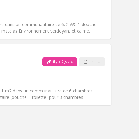
Animaux de compagnie:
Non
Fumeur:
Non-fumeur
Accès PMR:
Non
Atmosphère:
Calme
ge dans un communautaire de 6. 2 WC 1 douche
Autre
matelas Environnement verdoyant et calme.
il y a 6 jours
1 sept.
Animaux de compagnie:
Non
Fumeur:
Non-fumeur
Accès PMR:
Non
Atmosphère:
Communautaire
 11 m2 dans un communautaire de 6 chambres
Autre
itaire (douche + toilette) pour 3 chambres