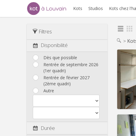
Kots
Studios
Kots chez l'h
Filtres
Kot
Disponibilité
Dès que possible
Rentrée de septembre 2026
(1er quadri)
Domicil
Durée:
Rentrée de février 2027
Charge
(2ème quadri)
Loyer:
Autre
Infos
Durée