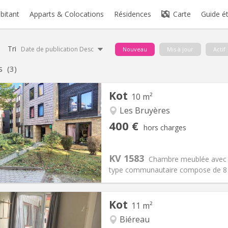
abitant
Apparts & Colocations
Résidences
Carte
Guide é
Tri
Date de publication Desc
Nouveau
Mis à jour
Actif
s
(3)
Kot
10 m²
Les Bruyères
iation:
Non
Pièces privées:
1
400 €
hors charges
12 mois
Superficie:
10 m
2
s:
60 €
Cuisine:
Commune
400 €
Salle de bain:
Commune
KV 1583
Chambre meublée avec l
 Pratiques
Aménagement
type communautaire compose de 8 
Kot
11 m²
Biéreau