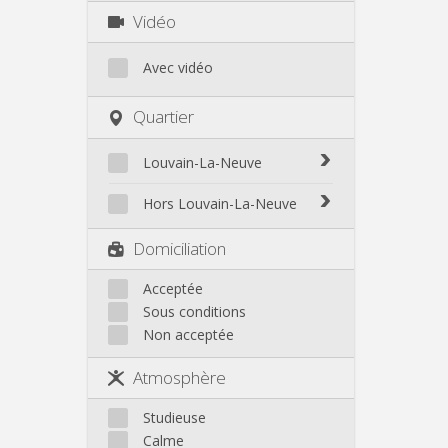
Vidéo
Avec vidéo
Quartier
Louvain-La-Neuve
Biéreau
Hors Louvain-La-Neuve
Blocry
Court-St.-Étienne
Domiciliation
Centre
Gembloux
L'Hocaille
Genappe
Acceptée
La Baraque
Sous conditions
Mont-Saint-Guibert
Lauzelle
Non acceptée
Nivelles
Les Bruyères
Ottignies
Atmosphère
Rixensart
Walhain
Studieuse
Wavre
Calme