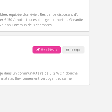
Fumeur:
Non-fumeur
Accès PMR:
Non
studieuse
ée, équipée d’un évier. Résidence disposant d’un
Atmosphère:
Communautaire,
yer €450 / mois : toutes charges comprises Garantie
Autre
€325 / an Commun de 8 chambres...
il y a 5 jours
15 sept.
Animaux de compagnie:
Non
Fumeur:
Non-fumeur
Accès PMR:
Non
Atmosphère:
Calme
ge dans un communautaire de 6. 2 WC 1 douche
Autre
matelas Environnement verdoyant et calme.