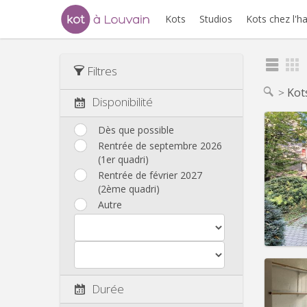
Kots
Studios
Kots chez l'h
Filtres
Kot
Disponibilité
Dès que possible
Rentrée de septembre 2026
(1er quadri)
Domicil
Durée:
Rentrée de février 2027
Charge
(2ème quadri)
Loyer:
Autre
Infos
Durée