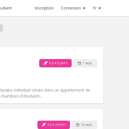
Inscription
Connexion
Fr
tudiant
il y a 2 jours
1 sept.
Animaux de compagnie:
Non
Fumeur:
Non-fumeur
Accès PMR:
Non
Atmosphère:
Communautaire
avabo individuel située dans un appartement de
Autre
chambres d'étudiants.
Animaux de compagnie:
Non
il y a 3 jours
15 sept.