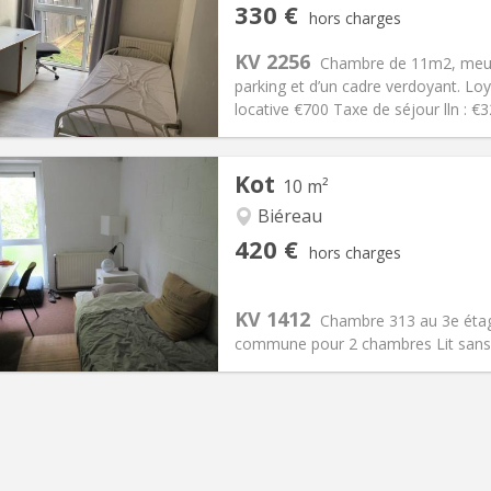
iation:
Non
Pièces privées:
1
330 €
hors charges
12 mois
Superficie:
11 m
2
s:
120 €
Cuisine:
Commune
KV 2256
Chambre de 11m2, meubl
330 €
Salle de bain:
Commune
parking et d’un cadre verdoyant. Lo
 Pratiques
Aménagement
locative €700 Taxe de séjour lln : 
Kot
10 m²
Biéreau
iation:
Non
Pièces privées:
1
420 €
hors charges
12 mois
Superficie:
10 m
2
s:
80 €
Cuisine:
Commune
420 €
Salle de bain:
Commune
KV 1412
Chambre 313 au 3e éta
 Pratiques
Aménagement
commune pour 2 chambres Lit sans 