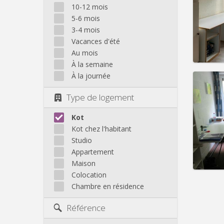
Domicil
10-12 mois
Durée:
5-6 mois
Charge
3-4 mois
Loyer:
Vacances d'été
Infos
Au mois
À la semaine
À la journée
Type de logement
Domicil
Durée:
Kot
Charge
Kot chez l'habitant
Loyer:
Studio
Appartement
Infos
Maison
Colocation
Chambre en résidence
Référence