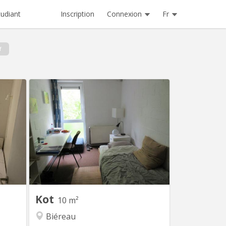
Inscription
Connexion
Fr
tudiant
f
 2256
KV 1412
quipée
Chambre 313 au 3e étage dans un
nt d’un
communautaire de 6. 2 WC 1 douche
. Loyer
commune pour 2 chambres Lit sans
charges
matelas Environnement verdoyant et
0 Taxe
calme.
n de 8
ée-de-
lle de
C, 1...
Kot
10 m²
Biéreau