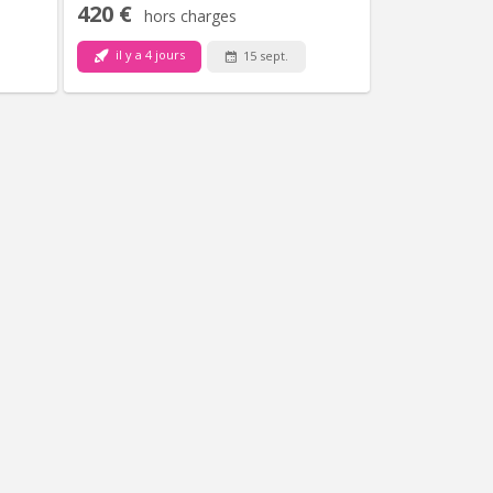
420 €
hors charges
il y a 4 jours
15 sept.