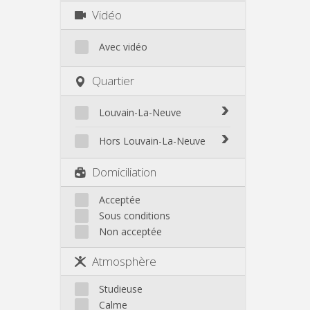
Vidéo
Avec vidéo
Quartier
Louvain-La-Neuve
Biéreau
Hors Louvain-La-Neuve
Blocry
Court-St.-Étienne
Domiciliation
Centre
Gembloux
L'Hocaille
Genappe
Acceptée
La Baraque
Sous conditions
Mont-Saint-Guibert
Lauzelle
Non acceptée
Nivelles
Les Bruyères
Ottignies
Atmosphère
Rixensart
Walhain
Studieuse
Wavre
Calme