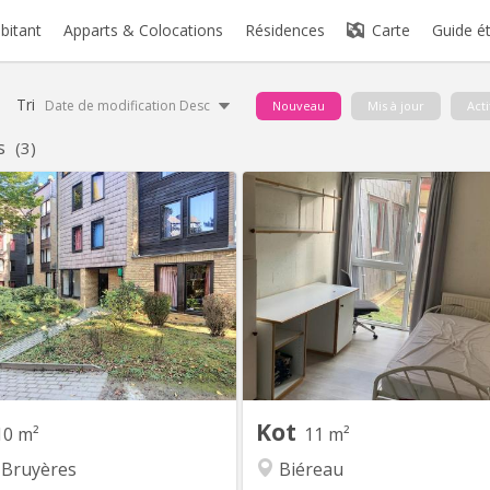
abitant
Apparts & Colocations
Résidences
Carte
Guide é
Tri
Date de modification Desc
Nouveau
Mis à jour
Acti
s
(3)
KV 1583
KV
Chambre meublée avec lavabo
Chambre de 11m2, meublée, é
duel située dans un appartement
d’un évier. Résidence disposa
e communautaire compose de 8
parking et d’un cadre verdoyant
chambres d'étudiants.
€450 / mois : toutes 
comprises Garantie locative €70
de séjour lln : €325 / an Commu
chambres au rez-de-chauss
chaussée, comprenant 1 sa
douche, 2 W
Kot
10 m²
11 m²
 Bruyères
Biéreau