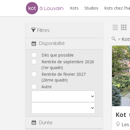
Kots
Studios
Kots chez l'h
Filtres
Kot
Disponibilité
Dès que possible
Rentrée de septembre 2026
(1er quadri)
indivi
Rentrée de février 2027
de typ
(2ème quadri)
Autre
Kot
Durée
Les