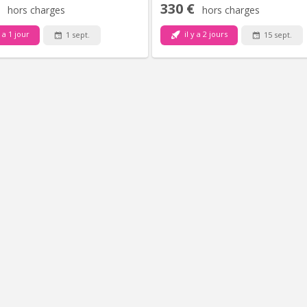
330 €
hors charges
hors charges
y a 1 jour
il y a 2 jours
1 sept.
15 sept.