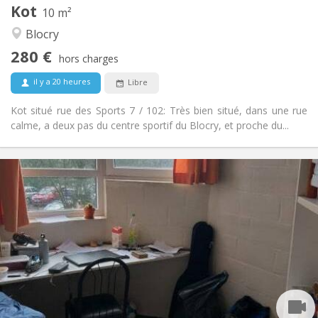
Kot
Autre
10 m²
Communautaire, studieuse
Atmosphère:
Blocry
Non
Accès PMR:
280 €
Non-fumeur
Fumeur:
hors charges
Non
Animaux de compagnie:
il y a 20 heures
Libre
Kot situé rue des Sports 7 / 102: Très bien situé, dans une rue
calme, a deux pas du centre sportif du Blocry, et proche du...
Infos Pratiques
285 €
Loyer:
5 €
Charges:
Vacances d'été
Durée:
Non
Domiciliation:
Aménagement
Commune
Salle de bain:
Commune
Cuisine:
2
10 m
Superficie: