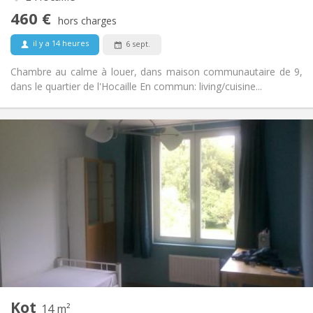
Non
Accès PMR:
460 €
Non-fumeur
Fumeur:
hors charges
Non
Animaux de compagnie:
il y a 14 heures
6 sept.
Chambre au calme à louer, dans maison communautaire de 9,
dans le quartier de l'Hocaille En commun: living/cuisine...
Infos Pratiques
465 €
Loyer:
85 €
Charges:
10 mois
Durée:
Non
Domiciliation:
Aménagement
Commune
Salle de bain:
Commune
Cuisine:
2
14 m
Superficie:
1
Pièces privées:
Kot
Autre
14 m²