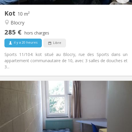
2
Pièces privées:
Kot
Autre
10 m²
Studieuse, communautaire
Atmosphère:
Blocry
Non
Accès PMR:
285 €
Non-fumeur
Fumeur:
hors charges
Non
Animaux de compagnie:
il y a 20 heures
Libre
Sports 11/104: kot situé au Blocry, rue des Sports dans un
appartement communautaire de 10, avec 3 salles de douches et
3...
Infos Pratiques
285 €
Loyer:
10 €
Charges:
Vacances d'été, au mois
Durée:
Non
Domiciliation:
Aménagement
Commune
Salle de bain: