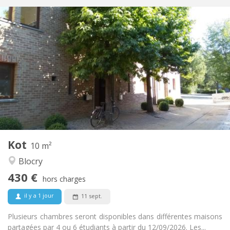
Infos Pratiques
430 €
Loyer:
110 €
Charges:
12 mois
Durée:
Non
Domiciliation:
Aménagement
Commune
Salle de bain:
Commune
Cuisine:
2
10 m
Superficie:
1
Pièces privées:
Kot
Autre
10 m²
Chaleureuse, calme
Atmosphère:
Blocry
Non
Accès PMR:
430 €
Non-fumeur
Fumeur:
hors charges
Non
Animaux de compagnie:
il y a 1 jour
11 sept.
Plusieurs chambres seront disponibles dans différentes maisons
partagées par 4 ou 6 étudiants à partir du 12/09/2026. Les...