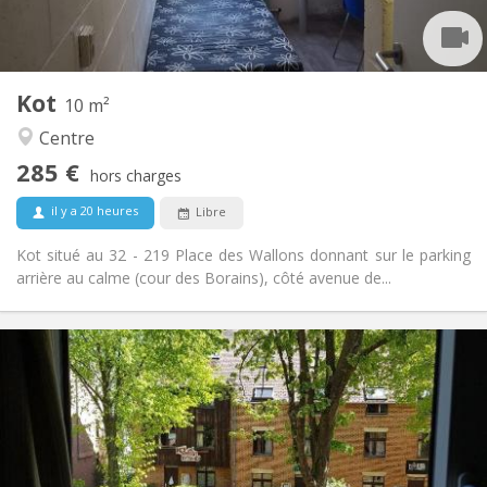
Commune
Cuisine:
2
10 m
Superficie:
1
Pièces privées:
Kot
Autre
10 m²
Communautaire, studieuse
Atmosphère:
Centre
Non
Accès PMR:
285 €
Non-fumeur
Fumeur:
hors charges
Non
Animaux de compagnie:
il y a 20 heures
Libre
Kot situé au 32 - 219 Place des Wallons donnant sur le parking
arrière au calme (cour des Borains), côté avenue de...
Infos Pratiques
350 €
Loyer:
10 €
Charges:
Vacances d'été, au mois
Durée:
Non
Domiciliation: