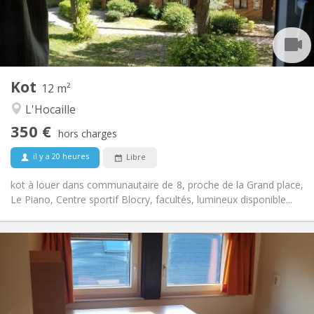
Aménagement
Commune
Salle de bain:
Commune
Cuisine:
2
12 m
Superficie:
1
Pièces privées:
Kot
Autre
12 m²
Communautaire, studieuse
Atmosphère:
L'Hocaille
Non
Accès PMR:
350 €
Non-fumeur
Fumeur:
hors charges
Non
Animaux de compagnie:
il y a 20 heures
Libre
kot à louer dans communautaire de 8, proche de la Grand place,
Le Piano, Centre sportif Blocry, facultés, lumineux disponible...
Infos Pratiques
370 €
Loyer:
5 €
Charges:
Vacances d'été
Durée:
Non
Domiciliation: