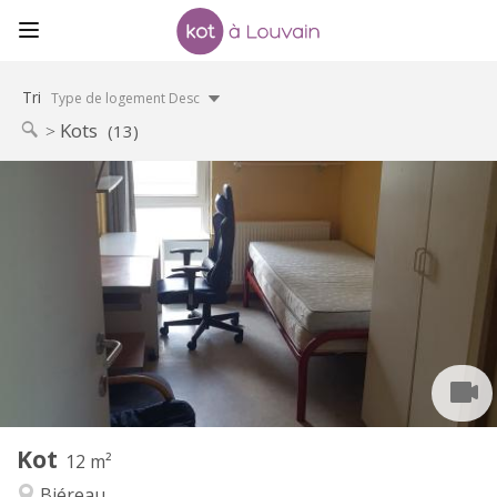
Tri
Type de logement Desc
Kots
(13)
Infos Pratiques
280 €
Loyer:
10 €
Charges:
Vacances d'été, au mois
Durée:
Non
Domiciliation:
Aménagement
Commune
Salle de bain:
Commune
Cuisine:
2
12 m
Superficie:
1
Pièces privées:
Kot
Autre
12 m²
Communautaire, calme, studieuse
Atmosphère:
Biéreau