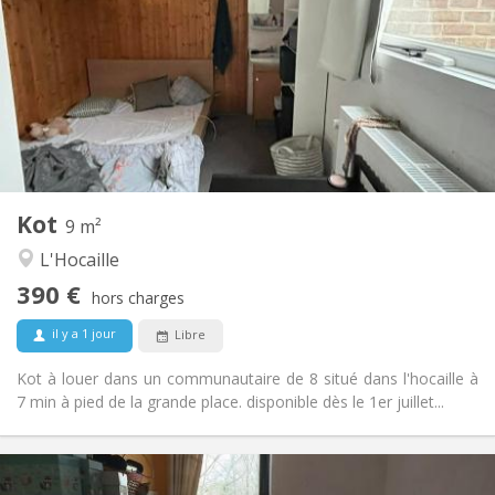
62 €
Charges:
Vacances d'été
Durée:
Non
Domiciliation:
Aménagement
Commune
Salle de bain:
Commune
Cuisine:
2
9 m
Superficie:
1
Pièces privées:
Kot
Autre
9 m²
Studieuse, communautaire, chaleureuse
Atmosphère:
L'Hocaille
Non
Accès PMR:
390 €
Non-fumeur
Fumeur:
hors charges
Non
Animaux de compagnie:
il y a 1 jour
Libre
Kot à louer dans un communautaire de 8 situé dans l'hocaille à
7 min à pied de la grande place. disponible dès le 1er juillet...
Infos Pratiques