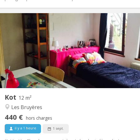
Infos Pratiques
440 €
Loyer:
60 €
Charges:
12 mois
Durée:
Non
Domiciliation:
Aménagement
Privée
Salle de bain:
Commune
Cuisine:
2
12 m
Superficie:
1
Pièces privées:
Kot
Autre
12 m²
Chaleureuse, communautaire, calme
Atmosphère:
Les Bruyères
Non
Accès PMR:
440 €
Non-fumeur
Fumeur:
hors charges
Non
Animaux de compagnie:
il y a 1 heure
1 sept.