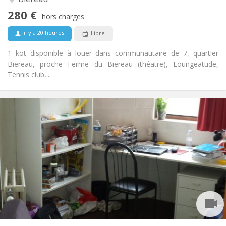
Non
Accès PMR:
280 €
Non-fumeur
Fumeur:
hors charges
Non
Animaux de compagnie:
il y a 20 heures
Libre
1 kot disponible à louer dans communautaire de 7, quartier
Biereau, proche Ferme du Biereau (théatre), Loungeatude,
Tennis club,...
Infos Pratiques
280 €
Loyer:
10 €
Charges:
Vacances d'été
Durée:
Non
Domiciliation:
Aménagement
Commune
Salle de bain:
Commune
Cuisine:
2
10 m
Superficie:
2
Pièces privées: