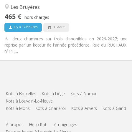
Chaleureuse, calme, studieuse
Atmosphère:
Les Bruyères
Non
Accès PMR:
465 €
Non-fumeur
Fumeur:
hors charges
Non
Animaux de compagnie:
il y a 17 heures
30 août
⚠ deux chambres sur trois disponibles en 2026-2027; une
reprise par un koteur de l'année précédente. Rue du RUCHAUX,
n°11 ;...
Kots à Bruxelles
Kots à Liège
Kots à Namur
Kots à Louvain-La-Neuve
Kots à Mons
Kots à Charleroi
Kots à Anvers
Kots à Gand
À propos
Hello Kot
Témoignages
Prix des loyers à Louvain-La-Neuve