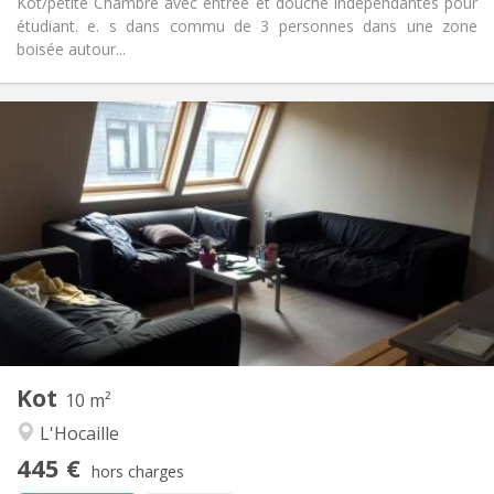
Kot/petite Chambre avec entrée et douche indépendantes pour
étudiant. e. s dans commu de 3 personnes dans une zone
boisée autour...
Infos Pratiques
445 €
Loyer:
55 €
Charges:
12 mois
Durée:
Acceptée
Domiciliation:
Aménagement
Commune
Salle de bain:
Commune
Cuisine:
2
10 m
Superficie:
1
Pièces privées:
Kot
Autre
10 m²
Communautaire
Atmosphère:
L'Hocaille
Non
Accès PMR:
445 €
Non-fumeur
Fumeur:
hors charges
Non
Animaux de compagnie: