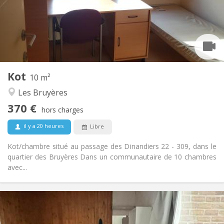
Aménagement
Commune
Salle de bain:
Commune
Cuisine:
2
10 m
Superficie:
1
Pièces privées:
Kot
Autre
10 m²
Chaleureuse, studieuse, calme,
Atmosphère:
Les Bruyères
communautaire
370 €
Non
Accès PMR:
hors charges
Non-fumeur
Fumeur:
il y a 20 heures
Libre
Non
Animaux de compagnie:
Kot/chambre situé au passage des Dinandiers 22 - 309, dans le
quartier des Bruyères Dans un communautaire de 10 chambres
avec...
Infos Pratiques
390 €
Loyer: