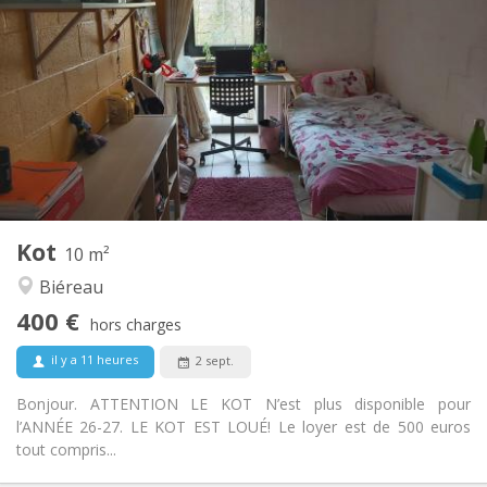
400 €
Loyer:
100 €
Charges:
12 mois
Durée:
Non
Domiciliation:
Aménagement
Commune
Salle de bain:
Commune
Cuisine:
2
10 m
Superficie:
1
Pièces privées:
Kot
Autre
10 m²
Calme, studieuse, communautaire
Atmosphère:
Biéreau
Non
Accès PMR:
400 €
Non-fumeur
Fumeur:
hors charges
Non
Animaux de compagnie:
il y a 11 heures
2 sept.
Bonjour. ATTENTION LE KOT N’est plus disponible pour
l’ANNÉE 26-27. LE KOT EST LOUÉ! Le loyer est de 500 euros
tout compris...