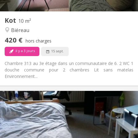
2
10 m
Superficie:
1
Pièces privées:
Kot
Autre
10 m²
Calme
Atmosphère:
Biéreau
Non
Accès PMR:
420 €
Non-fumeur
Fumeur:
hors charges
Non
Animaux de compagnie:
il y a 3 jours
15 sept.
Chambre 313 au 3e étage dans un communautaire de 6. 2 WC 1
douche commune pour 2 chambres Lit sans matelas
Environnement...
Infos Pratiques
420 €
Loyer:
110 €
Charges:
12 mois
Durée:
Non
Domiciliation:
Aménagement