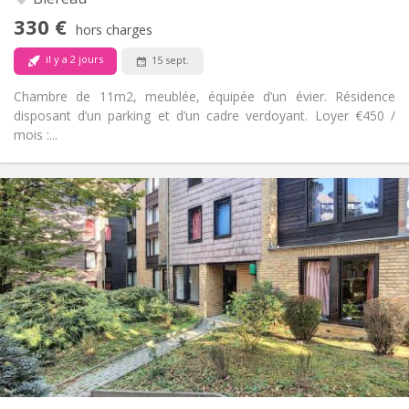
Non
Accès PMR:
330 €
Non-fumeur
Fumeur:
hors charges
Non
Animaux de compagnie:
il y a 2 jours
15 sept.
Chambre de 11m2, meublée, équipée d’un évier. Résidence
disposant d’un parking et d’un cadre verdoyant. Loyer €450 /
mois :...
Infos Pratiques
400 €
Loyer:
60 €
Charges:
12 mois
Durée:
Non
Domiciliation:
Aménagement
Commune
Salle de bain:
Commune
Cuisine:
2
10 m
Superficie:
1
Pièces privées: