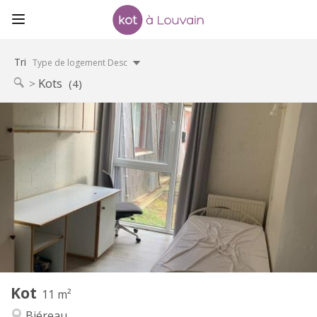
Tri
Type de logement Desc
Kots
(4)
Infos Pratiques
330 €
Loyer:
120 €
Charges:
12 mois
Durée:
Non
Domiciliation:
Aménagement
Commune
Salle de bain:
Commune
Cuisine:
2
11 m
Superficie:
1
Pièces privées:
Kot
Autre
11 m²
Studieuse, communautaire
Atmosphère:
Biéreau