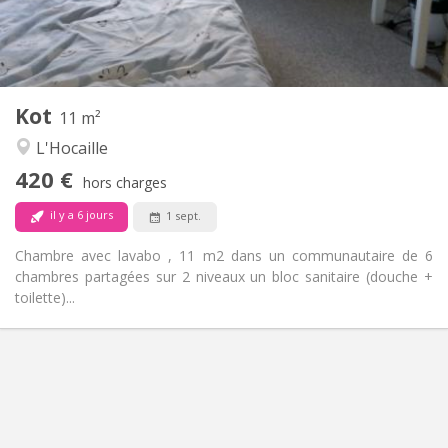
Commune
Salle de bain:
Commune
Cuisine:
2
11 m
Superficie:
1
Pièces privées:
Kot
Autre
11 m²
Communautaire
Atmosphère:
L'Hocaille
Non
Accès PMR:
420 €
Non-fumeur
Fumeur:
hors charges
Non
Animaux de compagnie:
il y a 6 jours
1 sept.
Chambre avec lavabo , 11 m2 dans un communautaire de 6
chambres partagées sur 2 niveaux un bloc sanitaire (douche +
toilette)...