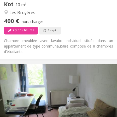
Kot
Autre
10 m²
Communautaire
Atmosphère:
Les Bruyères
Non
Accès PMR:
400 €
Non-fumeur
Fumeur:
hors charges
Non
Animaux de compagnie:
il y a 12 heures
1 sept.
Chambre meublée avec lavabo individuel située dans un
appartement de type communautaire compose de 8 chambres
d'étudiants.
Infos Pratiques
420 €
Loyer:
80 €
Charges:
12 mois
Durée:
Non
Domiciliation:
Aménagement
Commune
Salle de bain:
Commune
Cuisine: