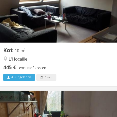
Le loyer mobilier est de 250€ pour l’année payable soit en au
début de l’année soit mensuellement. La taxe de séjour de 245€
(sauf changement de la part de la commune) est à régler à
l'entrée.
Kot
10 m²
L'Hocaille
445 €
exclusief kosten
4 uur geleden
1 sep
KV 126
Bonjour. ATTENTION LE KOT N’est plus disponible pour l’ANNÉE
26-27. LE KOT EST LOUÉ! Le loyer est de 500 euros tout compris