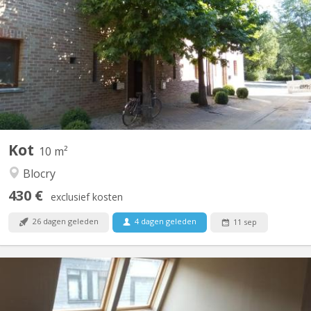
Plusieurs chambres seront disponibles dans différentes maisons
partagées par 4 ou 6 étudiants à partir du 12/09/2026. Les
maisons pour 4 étudiants comprennent une cuisine équipée
commune, un accès à une terrasse et un jardin privatif. Au
premier étage, il y a deux chambres et une salle de bain,...
Kot
10 m²
Blocry
430 €
exclusief kosten
26 dagen geleden
4 dagen geleden
11 sep
KV 1989
Chambre 302 dans un communautaire de 10 , 2 WC, 2 douches.