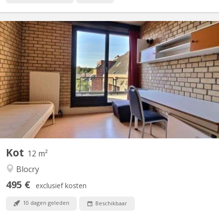
KV 1828
A louer pour 2026-2027 , grande chambre meublée située à
l'Hocaille, rue des Blancs chevaux, dans communautaire de 6,
avec frigo individuel dans la chambre. Proximité des auditoires
(kiné, psychologie, lettres, droit , sciences économiques, etc),
des commerces, et du centre sportif. En...
Kot
12 m²
Blocry
495 €
exclusief kosten
10 dagen geleden
Beschikbaar