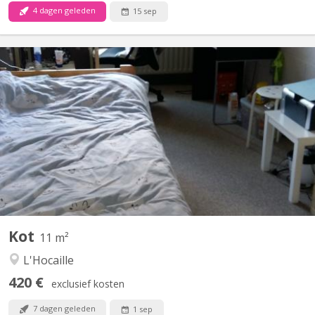
4 dagen geleden
15 sep
KV 1764
Chambre avec lavabo , 11 m2 dans un communautaire de 6
chambres partagées sur 2 niveaux un bloc sanitaire (douche +
toilette) pour 3 chambres
Kot
11 m²
L'Hocaille
420 €
exclusief kosten
7 dagen geleden
1 sep