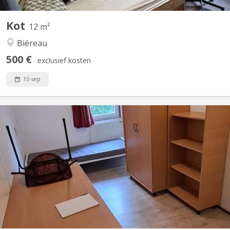
Kot
12 m²
Biéreau
500 €
exclusief kosten
15 sep
KV 1953
Chambre au calme à louer, dans maison communautaire de 9,
dans le quartier de l'Hocaille En commun: living/cuisine
communautaire, 2 douches, 2 WCs Quartier calme et agréable.
Très bien situé: près des auditoires Coubertin, du centre sportif et
de la piscine, et de petits commerces.