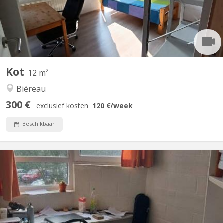
petite SDB) Nouveau Quick step...
Kot
12 m²
Biéreau
300 €
exclusief kosten
120 €
/week
Beschikbaar
KV 1025
Sports 11/104: kot situé au Blocry, rue des Sports dans un
appartement communautaire de 10, avec 3 salles de douches et
3 WC. chambre de 10 m², lumineuse proximité immédiate avec le
centre sportif, de l IAD, et proche du centre de LLN A louer du 20
juin au 10 septembre 2026 à 290 euros...