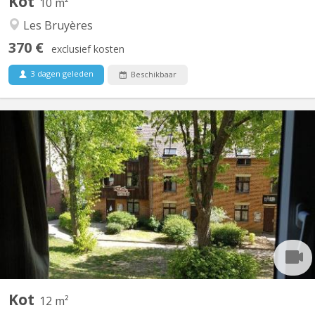
Kot
10 m²
Les Bruyères
370 €
exclusief kosten
3 dagen geleden
Beschikbaar
KV 424
kot à louer dans communautaire de 8, proche de la Grand place,
Le Piano, Centre sportif Blocry, facultés, lumineux disponible dès
le 1 juillet 2026 et ce jusqu'au 10 septembre 2026
Kot
12 m²