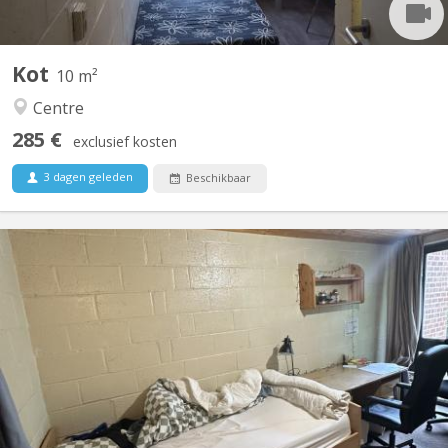
Kot
10 m²
Centre
285 €
exclusief kosten
3 dagen geleden
Beschikbaar
KV 1491
Grande chambre très bien meublée dans le quartier du Biéreau,
rue de la Marjolaine, dans communautaire de 5, à louer pour
2026-2027. Idéalement situé dans un quartier calme et
verdoyant. Meubles: lit avec tiroirs et matelas, garde robe,
bureau, chaise de bureau à roulettes, armoire basse...