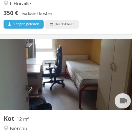
L'Hocaille
350 €
exclusief kosten
3 dagen geleden
Beschikbaar
KV 420
1 kot disponible à louer dans communautaire de 7, quartier
Biereau, proche Ferme du Biereau (théatre), Loungeatude,
Tennis club, calme et studieux . Châssis PVC double oscillo-
battant, sol linoleum. Visuel lointain. Présence d'un frigo privatif
dans la chambre. A louer disponible du 20...
Kot
12 m²
Biéreau