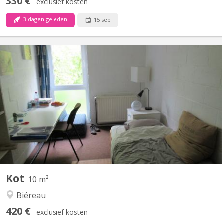
330 €
exclusief kosten
3 dagen geleden
15 sep
KV 1412
Chambre 313 au 3e étage dans un communautaire de 6. 2 WC 1
douche commune pour 2 chambres Lit sans matelas
Environnement verdoyant et calme.
Kot
10 m²
Biéreau
420 €
exclusief kosten