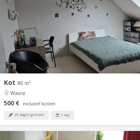
KV 2258
Situé dans un écrin de verdure, à 10 minutes à pied des
transports en commun, 2 grandes chambres lumineuses
entièrement meublées sont libres dans un appartement 3
chambres. L’appartement est composé de 3 chambres, 2 salles
de bain, un WC séparé, une cuisine moderne entièrement
équipée et un large...
Kot
80 m²
Wavre
500 €
exclusief kosten
20 dagen geleden
1 sep
KV 1037