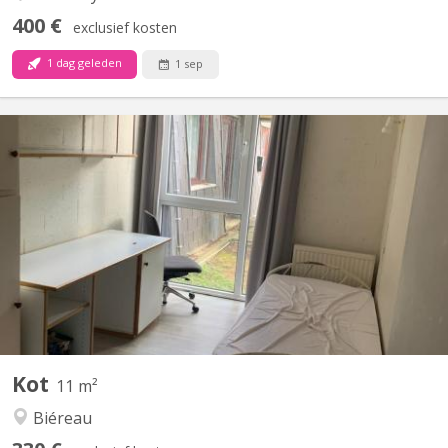
400 €
exclusief kosten
1 dag geleden
1 sep
KV 2256
Chambre de 11m2, meublée, équipée d’un évier. Résidence
disposant d’un parking et d’un cadre verdoyant. Loyer €450 /
mois : toutes charges comprises Garantie locative €700 Taxe de
séjour lln : €325 / an Commun de 8 chambres au rez-de-
chaussée-de-chaussée, comprenant 1 salle de douche, 2 WC, 1...
Kot
11 m²
Biéreau