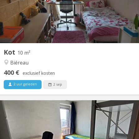
(location de mobiliers, taxes, charges) . Il est équipé de meubles
(bureau réglable en hauteur, chaise de bureau, penderie,
commode, un lavabo (eau chaude, eau froide),...
Kot
10 m²
Biéreau
400 €
exclusief kosten
2 uur geleden
2 sep
KV 1265
Contact uniquement par tél ou mail, pas via le site Kot étudiant à
louer, à partir du 22 juin 2026, jusqu'au 31 août 2026 Tél : La
durée du bail est de 2 mois (1er au 31 août 2026). Libre le 22 juin,
dans un communautaire de 6. 12 M2, SDB privative (évier dans