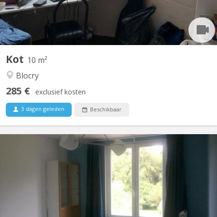
Kot
10 m²
Blocry
285 €
exclusief kosten
3 dagen geleden
Beschikbaar
KV 516
⚠ deux chambres sur trois disponibles en 2026-2027; une reprise
par un koteur de l'année précédente. Rue du RUCHAUX, n°11 ;
1490 Court-Saint-Étienne Kots situés dans une maison familiale
(partie étudiante indépendante de la maison familiale) Ⓐ
Chambres normales 2 × 1 chambre simple pour...