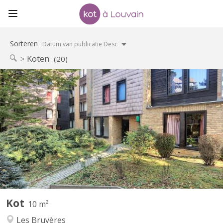
Sorteren
Datum van publicatie Desc
Koten
(20)
KV 1583
Chambre meublée avec lavabo individuel située dans un
appartement de type communautaire compose de 8 chambres
d'étudiants.
Kot
10 m²
Les Bruyères