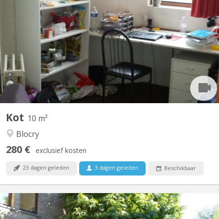
Kot situé rue des Sports 7 / 102: Très bien situé, dans une rue
calme, a deux pas du centre sportif du Blocry, et proche du
centre, IAD, Hocaille Appartement communautaire de 10 avec 3
salles de douches et 3 WC Disponible du 16 juillet au 10
septembre 2026
Kot
10 m²
Blocry
280 €
exclusief kosten
23 dagen geleden
3 dagen geleden
Beschikbaar
KV 709