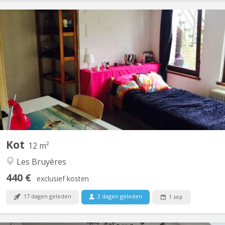
KV 315
Kot/petite Chambre avec entrée et douche indépendantes pour
étudiant. e. s dans commu de 3 personnes dans une zone boisée
autour du lac de Louvain-la-Neuve et petit espace jardin
accessible en façade . Petite Cuisine ocommunautaire. Internet
offert à négocier avec propriétaire Possibilité parking...
Kot
12 m²
Les Bruyères
440 €
exclusief kosten
17 dagen geleden
2 dagen geleden
1 sep