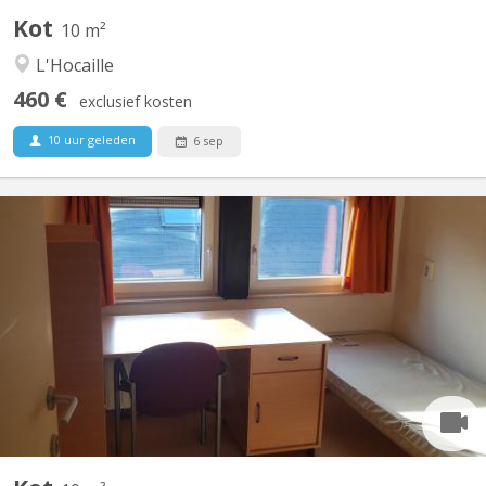
Kot
10 m²
L'Hocaille
460 €
exclusief kosten
10 uur geleden
6 sep
KV 850
Kot/chambre situé au passage des Dinandiers 22 - 309, dans le
quartier des Bruyères Dans un communautaire de 10 chambres
avec 3 douches et 3 WC. Central, dans le quartier des Bruyères,
proche de la Grand place de l'Université (à 4 minutes à pied), et
des commerces et facultés multiples. A 1...