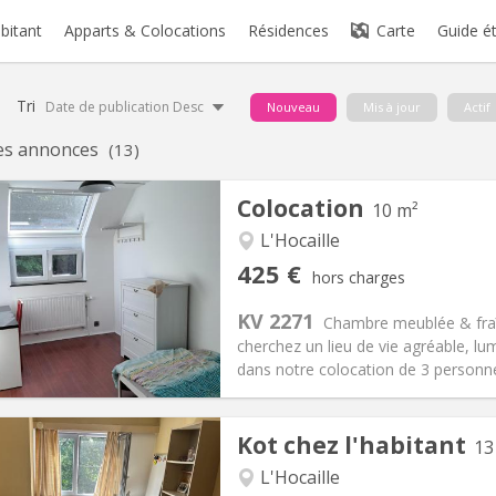
abitant
Apparts & Colocations
Résidences
Carte
Guide é
Tri
Date de publication Desc
Nouveau
Mis à jour
Actif
es annonces
(13)
Colocation
10 m²
L'Hocaille
iation:
Non
Pièces privées:
1
425 €
hors charges
12 mois, 11 mois, 10 mois
Superficie:
10 m
2
s:
150 €
Cuisine:
Commune
KV 2271
Chambre meublée & fraîc
425 €
Salle de bain:
Commune
cherchez un lieu de vie agréable, lu
 Pratiques
Aménagement
dans notre colocation de 3 personne
Kot chez l'habitant
13
L'Hocaille