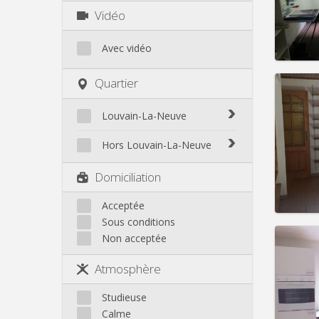
Charge
Vidéo
Loyer:
Infos
Avec vidéo
Quartier
Louvain-La-Neuve
Domicil
Durée:
Biéreau
Hors Louvain-La-Neuve
Charge
Blocry
Loyer:
Court-St.-Étienne
Domiciliation
Centre
Gembloux
Infos
L'Hocaille
Genappe
Acceptée
La Baraque
Sous conditions
Mont-Saint-Guibert
Lauzelle
Non acceptée
Nivelles
Les Bruyères
Ottignies
Atmosphère
Rixensart
Domicil
Durée:
Walhain
Studieuse
Charge
Wavre
Calme