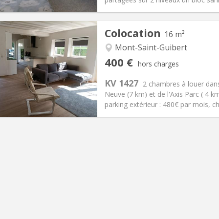
Colocation
16 m²
Mont-Saint-Guibert
iation:
Non
Pièces privées:
1
400 €
hors charges
12 mois, 10 mois
Superficie:
16 m
2
s:
80 €
Cuisine:
Commune
KV 1427
2 chambres à louer dans
400 €
Salle de bain:
Commune
Neuve (7 km) et de l'Axis Parc ( 4 
 Pratiques
Aménagement
parking extérieur : 480€ par mois, c