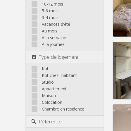
Domicil
10-12 mois
Durée:
5-6 mois
Charge
3-4 mois
Loyer:
Vacances d'été
Infos
Au mois
À la semaine
À la journée
Type de logement
Domicil
Durée:
Kot
Charge
Kot chez l'habitant
Loyer:
Studio
Appartement
Infos
Maison
Colocation
Chambre en résidence
Référence
Domicil