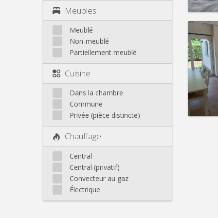
Meubles
Meublé
Non-meublé
Partiellement meublé
Domicil
Durée:
Cuisine
Charge
Loyer:
Dans la chambre
Infos
Commune
Privée (pièce distincte)
Chauffage
Central
Central (privatif)
Convecteur au gaz
Électrique