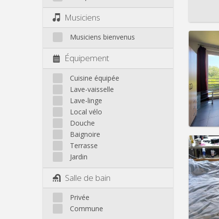
Infos
Musiciens
Musiciens bienvenus
Équipement
Domicil
Durée:
Cuisine équipée
Charge
Lave-vaisselle
Loyer:
Lave-linge
Local vélo
Infos
Douche
Baignoire
Terrasse
Jardin
Domicil
Salle de bain
Durée:
Charge
Privée
Loyer:
Commune
Infos