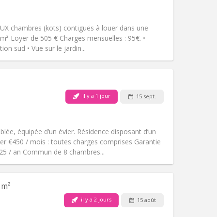
Accès PMR:
Non
studieuse
communautaire, chaleureuse,
X chambres (kots) contiguës à louer dans une
Atmosphère:
Calme,
 m² Loyer de 505 € Charges mensuelles : 95€. •
Autre
on sud • Vue sur le jardin...
Animaux de compagnie:
Non
il y a 1 jour
15 sept.
Fumeur:
Non-fumeur
Accès PMR:
Non
studieuse
ée, équipée d’un évier. Résidence disposant d’un
Atmosphère:
Communautaire,
yer €450 / mois : toutes charges comprises Garantie
Autre
€325 / an Commun de 8 chambres...
 m²
il y a 2 jours
15 août
Animaux de compagnie:
Non