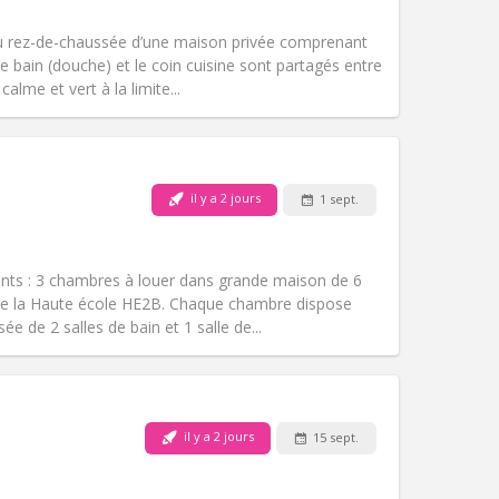
Fumeur:
Non-fumeur
Accès PMR:
Non
 rez-de-chaussée d’une maison privée comprenant
Atmosphère:
Calme
e bain (douche) et le coin cuisine sont partagés entre
Autre
alme et vert à la limite...
il y a 2 jours
1 sept.
Animaux de compagnie:
Non
Fumeur:
Non-fumeur
Accès PMR:
Non
nts : 3 chambres à louer dans grande maison de 6
Atmosphère:
Calme
de la Haute école HE2B. Chaque chambre dispose
Autre
e de 2 salles de bain et 1 salle de...
il y a 2 jours
15 sept.
Animaux de compagnie:
Non
Fumeur:
Non-fumeur