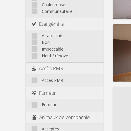
Loyer:
Autre
Chaleureuse
Infos
Communautaire
État général
À rafraichir
Bon
Domicil
Impeccable
Durée:
Neuf / rénové
Charge
Loyer:
Accès PMR
Infos
Accès PMR
Fumeur
Fumeur
Domicil
Durée:
Animaux de compagnie
Charge
Loyer:
Acceptés