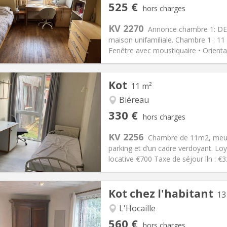
iation:
Non
Pièces privées:
3
525 €
hors charges
12 mois
Superficie:
13 m
2
s:
95 €
Cuisine:
Commune
KV 2270
Annonce chambre 1: DEU
525 €
Salle de bain:
Commune
maison unifamiliale. Chambre 1 : 11
 Pratiques
Aménagement
Fenêtre avec moustiquaire • Orientati
Kot
11 m²
Biéreau
iation:
Non
Pièces privées:
1
330 €
hors charges
12 mois
Superficie:
11 m
2
s:
120 €
Cuisine:
Commune
KV 2256
Chambre de 11m2, meubl
330 €
Salle de bain:
Commune
parking et d’un cadre verdoyant. Lo
 Pratiques
Aménagement
locative €700 Taxe de séjour lln : 
Kot chez l'habitant
13
L'Hocaille
iation:
Sous conditions
Pièces privées:
1
560 €
hors charges