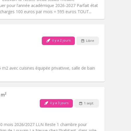
Atmosphère:
Calme
uer pour l’année académique 2026-2027 Parfait état
Autre
 charges 100 euros par mois = 595 euros TOUT...
il y a 2 jours
Libre
Animaux de compagnie:
Non
Fumeur:
Non-fumeur
)
Accès PMR:
Oui
Atmosphère:
Calme, studieuse
 m2 avec cuisines équipée privativve, salle de bain
Autre
 m²
il y a 3 jours
1 sept.
Animaux de compagnie:
Non
Fumeur:
Non-fumeur
Accès PMR:
Oui
10 mois 2026/2027 LLN Reste 1 chambre pour
Atmosphère:
Calme
3km de Louvain La Neuve chez l'habitant, dans jolie