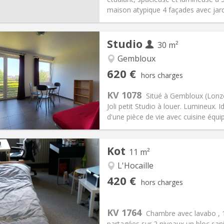
 Pratiques
Aménagement
maison atypique 4 façades avec jar
Studio
30 m²
Gembloux
iation:
Non
Pièces privées:
3
620 €
hors charges
12 mois
Superficie:
30 m
2
s:
150 €
Cuisine:
Privée (pièce distincte
KV 1078
Situé à Gembloux (Lonzé
620 €
Salle de bain:
Privée
Joli petit Studio à louer. Lumineux
 Pratiques
Aménagement
d'une pièce de vie avec cuisine équipé
Kot
11 m²
L'Hocaille
iation:
Non
Pièces privées:
1
420 €
hors charges
12 mois
Superficie:
11 m
2
s:
110 €
Cuisine:
Commune
420 €
Salle de bain:
Commune
KV 1764
Chambre avec lavabo ,
 Pratiques
Aménagement
partagées sur 2 niveaux un bloc san