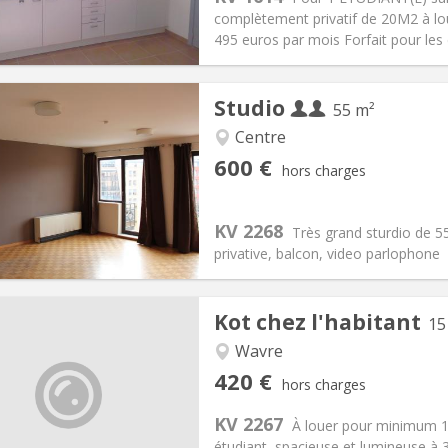
495 €
Salle de bain:
Privée
complètement privatif de 20M2 à lo
 Pratiques
Aménagement
495 euros par mois Forfait pour les
Studio
55 m²
Centre
iation:
Acceptée
Pièces privées:
3
600 €
hors charges
12 mois
Superficie:
55 m
2
s:
70 € (35 €/pers.)
Cuisine:
Privée (pièce distincte
600 € (300 €/pers.)
Salle de bain:
Privée
KV 2268
Très grand sturdio de 55
 Pratiques
Aménagement
privative, balcon, video parlophone
Kot chez l'habitant
15
Wavre
iation:
Acceptée
Pièces privées:
1
420 €
hors charges
10 mois
Superficie:
15 m
2
s:
125 €
Cuisine:
Commune
KV 2267
À louer pour minimum 
420 €
Salle de bain:
Commune
étudiant, spacieuse et lumineuse à 