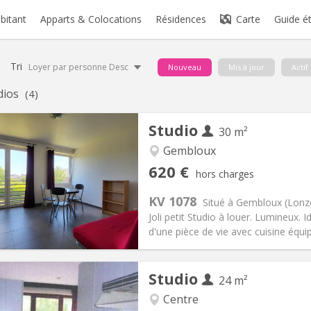
abitant
Apparts & Colocations
Résidences
Carte
Guide é
Tri
Loyer par personne Desc
Nouveau
Mis à jour
Actif
dios
(4)
Studio
30 m²
Gembloux
iation:
Non
Pièces privées:
3
620 €
hors charges
12 mois
Superficie:
30 m
2
s:
150 €
Cuisine:
Privée (pièce distincte
KV 1078
Situé à Gembloux (Lonzé
620 €
Salle de bain:
Privée
Joli petit Studio à louer. Lumineux
 Pratiques
Aménagement
d'une pièce de vie avec cuisine équipé
Studio
24 m²
Centre