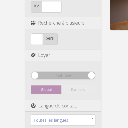
Durée:
Charge
KV
Loyer:
Infos
Recherche à plusieurs
pers.
Loyer
Tout loyer
Global
Par pers.
Langue de contact
Toutes les langues