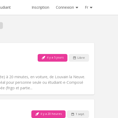
Inscription
Connexion
Fr
tudiant
il y a 5 jours
Libre
Animaux de compagnie:
Non
Fumeur:
Non-fumeur
)
Accès PMR:
Non
e) à 20 minutes, en voiture, de Louvain la Neuve.
Atmosphère:
Calme
. Idéal pour personne seule ou étudiant-e-Composé
Autre
e (frigo et partie...
Animaux de compagnie:
Non
il y a 20 heures
1 sept.