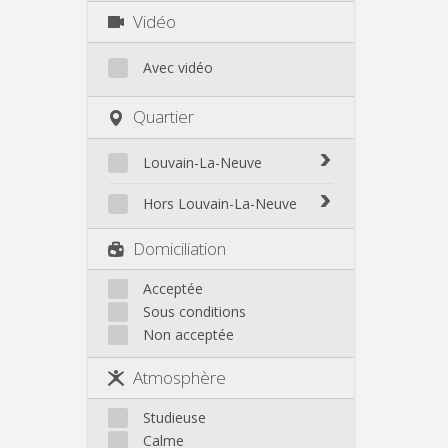
Vidéo
Avec vidéo
Quartier
Louvain-La-Neuve
Biéreau
Hors Louvain-La-Neuve
Blocry
Court-St.-Étienne
Domiciliation
Centre
Gembloux
L'Hocaille
Genappe
Acceptée
La Baraque
Sous conditions
Mont-Saint-Guibert
Lauzelle
Non acceptée
Nivelles
Les Bruyères
Ottignies
Atmosphère
Rixensart
Walhain
Studieuse
Wavre
Calme