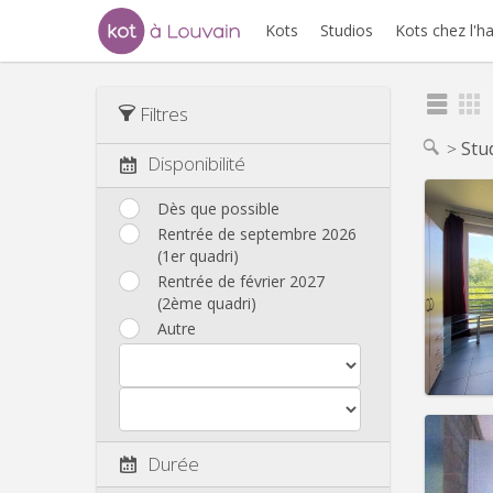
Kots
Studios
Kots chez l'h
Filtres
Stu
Disponibilité
Dès que possible
Rentrée de septembre 2026
(1er quadri)
Domicil
Durée:
Rentrée de février 2027
Charge
(2ème quadri)
Loyer:
Autre
Infos
Durée