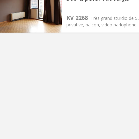
12 mois
Superficie:
55 m
2
s:
70 € (35 €/pers.)
Cuisine:
Privée (pièce distincte
600 € (300 €/pers.)
Salle de bain:
Privée
KV 2268
Très grand sturdio de 55
 Pratiques
Aménagement
privative, balcon, video parlophone