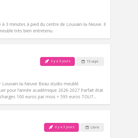
Fumeur:
Non-fumeur
Accès PMR:
Non
chaleureuse, calme
Atmosphère:
Studieuse,
 à 3 minutes à pied du centre de Louvain-la-Neuve. Il
Autre
euble très bien entretenu.
il y a 3 jours
15 sept.
Animaux de compagnie:
Non
Fumeur:
Non-fumeur
Accès PMR:
Non
 Louvain-la-Neuve Beau studio meublé
Atmosphère:
Calme
uer pour l’année académique 2026-2027 Parfait état
Autre
 charges 100 euros par mois = 595 euros TOUT...
il y a 3 jours
Libre
Animaux de compagnie:
Non