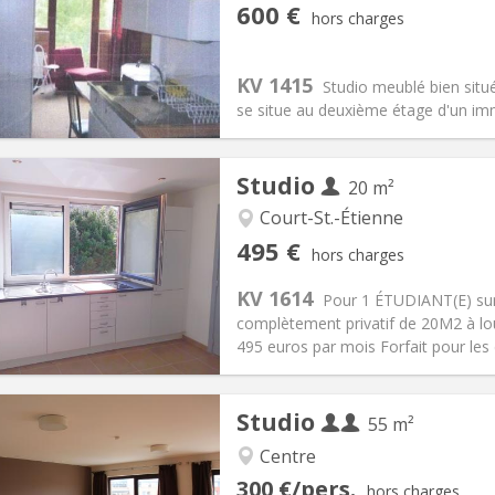
iation:
Non
Pièces privées:
2
600 €
hors charges
12 mois
Superficie:
24 m
2
s:
45 €
Cuisine:
Dans la chambre
600 €
Salle de bain:
Privée
KV 1415
Studio meublé bien situé
 Pratiques
Aménagement
se situe au deuxième étage d'un imm
Studio
20 m²
Court-St.-Étienne
iation:
Non
Pièces privées:
1
495 €
hors charges
12 mois
Superficie:
20 m
2
s:
100 €
Cuisine:
Dans la chambre
KV 1614
Pour 1 ÉTUDIANT(E) sur
495 €
Salle de bain:
Privée
complètement privatif de 20M2 à lo
 Pratiques
Aménagement
495 euros par mois Forfait pour les
Studio
55 m²
Centre
iation:
Acceptée
Pièces privées:
3
300 €/pers.
hors charges