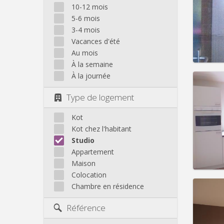
Domicil
10-12 mois
Durée:
5-6 mois
Charge
3-4 mois
Loyer:
Vacances d'été
Infos
Au mois
À la semaine
À la journée
Type de logement
Domicil
Durée:
Kot
Charge
Kot chez l'habitant
Loyer:
Studio
Appartement
Infos
Maison
Colocation
Chambre en résidence
Référence
Domicil