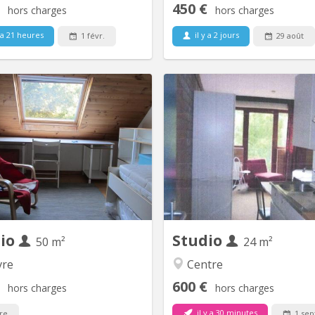
450 €
hors charges
hors charges
 a 21 heures
il y a 2 jours
1 févr.
29 août
KV 1747
K
tudio pour personne seule calme
Studio meublé bien situé à 3 m
spectueuse un chambre - bureau
pied du centre de Louvain-la-N
pièce à vivre - douche séparée -
se situe au deuxième ét
 indépendante - toilette wifi PAS
immeuble très bien en
DE DOMICILIATION
dio
Studio
50 m²
24 m²
re
Centre
600 €
hors charges
hors charges
il y a 30 minutes
re
1 sep