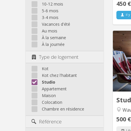
450 €
10-12 mois
5-6 mois
il y
3-4 mois
Vacances d'été
Au mois
À la semaine
À la journée
petit s
et re
Type de logement
salon 
cuisine
Kot
Kot chez l'habitant
Studio
Appartement
Maison
Stu
Colocation
Chambre en résidence
Wav
500 €
Référence
Lib