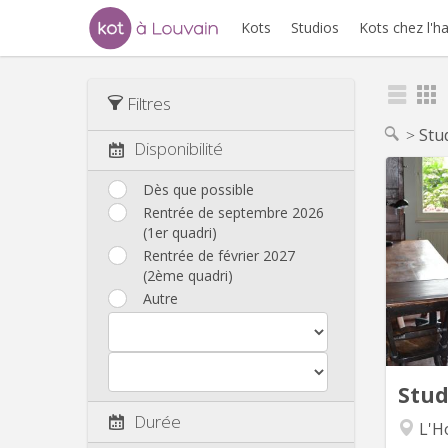
Kots
Studios
Kots chez l'h
Filtres
Stu
Disponibilité
Dès que possible
Rentrée de septembre 2026
spec
(1er quadri)
Rentrée de février 2027
(prefer
(2ème quadri)
Si
Autre
from 
r
center
and t
Stu
Durée
L'Ho