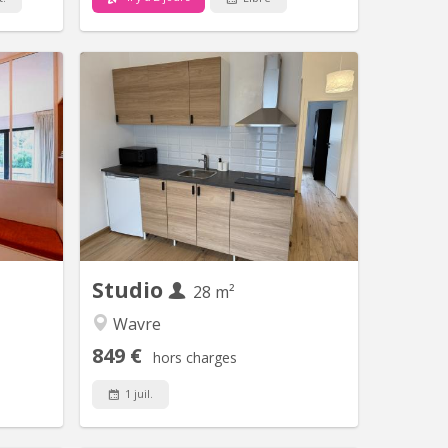
V 2253
KV 1885
aterloo,
Pour étudiant(e), studio indépendant
21, this
meublé dans un quartier très calme de
tudio of
Wavre pour une personne. Première
 the 2nd
occupation, Etat neuf (nouvelle
beautiful
construction 09/2024). PEB A.
 natural
Superficie : 28 m², avec - entrée
ere. The
indépendante - séjour avec cuisine
hall with
intégrée (évier, taques de cuisson,
living...
hotte, frigo,...
Studio
28 m²
Wavre
849 €
hors charges
1 juil.