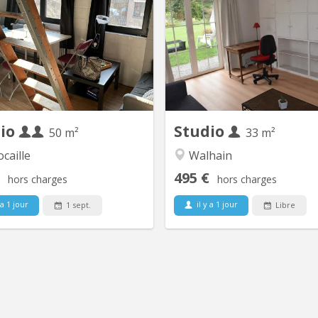
t duplex meublé. pièce de séjour,
LOCATION POSSIBLE DU 1ER 
chenette équipée, sdb, 2 coins à
2026 AU 31 AO
ir dont un en mezzanine Visites
UNIQUEMENT. (ANNEE ACAD
sur rdv ( )
2026-27 non disponible deja
Pour une année académiqu
2027. À louer Studio 33m2 l
calme, meublé en rez-de-jardin
maison du propriétaire avec 
jardin. Proche de Louvain-La-
dio
Studio
50 m²
33 m²
caille
Walhain
495 €
hors charges
hors charges
 a 1 jour
il y a 1 jour
1 sept.
Libre