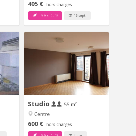
495 €
hors charges
il y a 2 jours
15 sept.
V 1415
KV 2268
inutes à
Très grand sturdio de 55 m2 avec
euve. Il
cuisines équipée privativve, salle de
age d'un
bain privative, balcon, video
tretenu.
parlophone
Studio
55 m²
Centre
600 €
hors charges
il y a 2 jours
t.
Libre