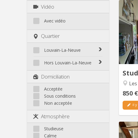
Vidéo
Bo
Avec vidéo
appart
aux
Quartier
mois, d
2027, o
Le log
Louvain-La-Neuve
en 
Biéreau
(pas 
Hors Louvain-La-Neuve
Blocry
Stu
Court-St.-Étienne
Domiciliation
Centre
Gembloux
Les
L'Hocaille
Genappe
Acceptée
La Baraque
850 €
Sous conditions
Mont-Saint-Guibert
Lauzelle
Non acceptée
Nivelles
il y
Les Bruyères
Ottignies
Atmosphère
Rixensart
Walhain
Studieuse
Wavre
Calme