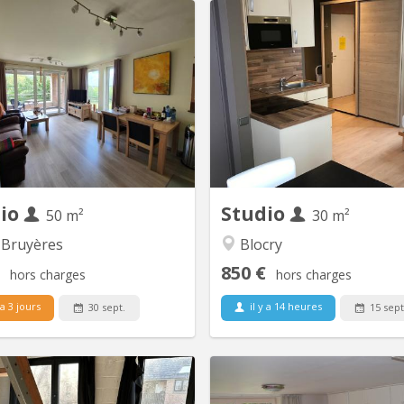
KV 1091
K
njour, Je sous-loue mon studio-
EXCEPTIONNEL STUDIO avec 
ement meublé (1 chambre) situé
sur le lac (très rare). Calm
 Bruyères pour une durée de 11
étant à 5 min du centre. 
e fin septembre 2026 à fin août
manquer. Nouveaux châssis. 
u 11 mois à convenir ensemble.
ement est destiné à un étudiant
master ou à un jeune travailleur
de couple svp). Il se trouve dans
un...
dio
Studio
50 m²
30 m²
 Bruyères
Blocry
850 €
hors charges
hors charges
 a 3 jours
il y a 14 heures
30 sept.
15 sept
KV 1083