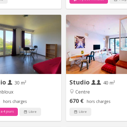
KV 1078
K
Situé à Gembloux (Lonzée) à 20
Located at 838 Chaussée de W
nutes, en voiture, de Louvain la
in a modern building from 20
Neuve. Joli petit Studio à louer.
superb furnished s
eux. Idéal pour personne seule
approximately 40 m² is on
diant-e-Composé d'une pièce de
floor and offers a 
c cuisine équipée (frigo et partie
unobstructed view, plenty of
congélateur, four, 4 taques
light, and a quiet atmosph
céramiques, lave-vaisselle) , une
layout includes an entrance 
salle de bain...
separate WC, a 
dio
Studio
30 m²
40 m²
bloux
Centre
670 €
hors charges
hors charges
y a 4 jours
Libre
Libre