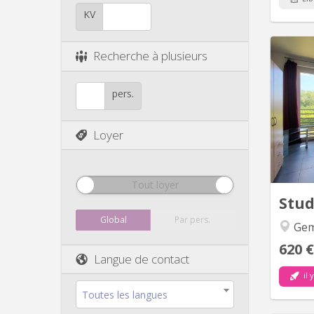
KV
Recherche à plusieurs
pers.
mi
Lumin
Loyer
ou étu
vie ave
vitro
Tout loyer
Stu
Global
Par pers.
Gem
620 €
Langue de contact
il 
Toutes les langues