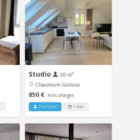
V 1222
KV 1939
une vue
Superbe studio de standing à 6 km de
e tout en
l'université de Louvain-La-Neuve.
A ne pas
Meublé ou pas. Avec entrée séparée et
Superbes
toute l'intimité voulue. Petit jardinet.
finitions.
Cuisine full équipée neuve. Belle salle-
de-bain état neuf. Libre Septembre Pas
de domiciliation possible. Pas
d'animaux. Les propriétaires...
Studio
50 m²
Chaumont-Gistoux
850 €
hors charges
il y a 1 jour
.
1 sept.
KV 896
KV 1877