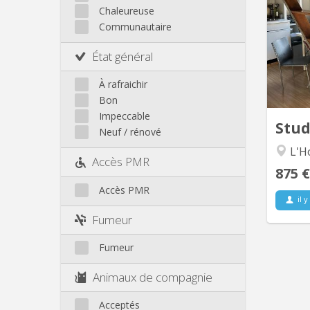
fla
Autre
Chaleureuse
kit
Communautaire
dorm
État général
À rafraichir
Bon
Impeccable
Stu
Neuf / rénové
L'Ho
Accès PMR
875 €
Accès PMR
il y
Fumeur
Fumeur
Animaux de compagnie
Acceptés