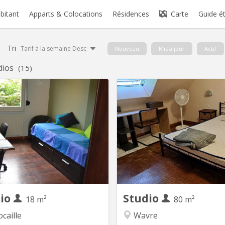
abitant
Apparts & Colocations
Résidences
Carte
Guide é
Tri
Tarif à la semaine Desc
Nouveau
Mis à jour
Actif
dios
(15)
KV 256
K
ial for non belgian - ERASMUS /
studio de trois pièces, la pro
exchange program students
habite au rez et ne monte jam
ably at master level or 3rd Bac).
pour aller dans le dressing au
tuation: Hocaille area, 5 minutes
étage ; le studio est au 
the Grand’ place and 8 from the
étage, l'escalier est fort abrup
ailroad station and the shopping
chambre lit deux personnes, 
. // Between the swimming pool
bureau, garde robe, sdb et de
he LLN Lake and the St François
côté du couloir :
church. //...
dio
Studio
18 m²
80 m²
caille
Wavre