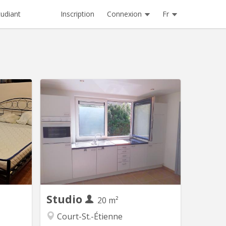
Inscription
Connexion
Fr
tudiant
V 2252
KV 1614
priétaire
Pour 1 ÉTUDIANT(E) sur Louvain-la-
ais sauf
Neuve Beau studio meublé
 premier
complètement privatif de 20M2 à louer
deuxième
pour l’année académique 2026-2027
t, grande
Parfait état 495 euros par mois Forfait
tv, wifi,
pour les charges 100 euros par mois =
 l'autre
595 euros TOUT COMPRIS (électricité,
 pièce...
chauffage, eau, internet) Pas de
domicile Pas...
Studio
20 m²
Court-St.-Étienne