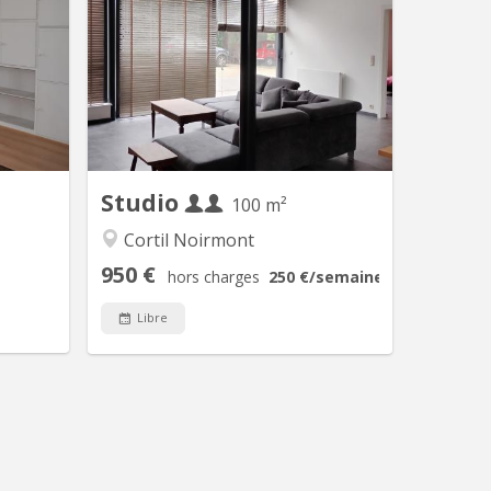
JUILLET
Appartement 1 chambre proche de
UT 2026
Louvain la neuve. 950€ toutes charges
EMIQUE
comprises. Pas de domiciliation
 louee).
possible.
e 2026-
umineux,
 dans la
un grand
Neuve...
Studio
100 m²
Cortil Noirmont
950 €
hors charges
250 €
/semaine
90 €
/jour
Libre