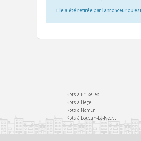
Elle a été retirée par l'annonceur ou est
Kots à Bruxelles
Kots à Liège
Kots à Namur
Kots à Louvain-La-Neuve