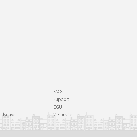
FAQs
Support
CGU
La-Neuve
Vie privée