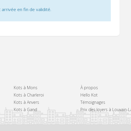
 arrivée en fin de validité.
Kots à Mons
À propos
Kots à Charleroi
Hello Kot
Kots à Anvers
Témoignages
Kots à Gand
Prix des loyers à Louvain-