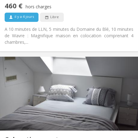
Non
Accès PMR:
460 €
Fumeur ok
Fumeur:
hors charges
Non
Animaux de compagnie:
il y a 4 jours
Libre
A 10 minutes de LLN, 5 minutes du Domaine du Blé, 10 minutes
de Wavre : Magnifique maison en colocation comprenant 4
chambres,...
Infos Pratiques
465 €
Loyer:
75 €
Charges:
12 mois
Durée:
Sous conditions
Domiciliation:
Aménagement
Privée
Salle de bain:
Commune
Cuisine:
2
230 m
Superficie:
7
Pièces privées: