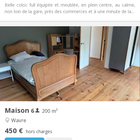
Belle coloc full équipée et meublée, en plein centre, au calme,
non loin de la gare, près des commerces et à une minute de la...
Infos Pratiques
450 € (75 €/pers.)
Loyer:
75 € (13 €/pers.)
Charges:
12 mois
Durée:
Acceptée
Domiciliation:
Aménagement
Commune
Salle de bain:
Commune
Cuisine:
2
200 m
Superficie:
1
Pièces privées:
Maison
6
Autre
200 m²
Chaleureuse
Atmosphère:
Wavre
Non
Accès PMR:
450 €
Non-fumeur
Fumeur:
hors charges
Non
Animaux de compagnie: