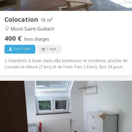
2
16 m
Superficie:
1
Pièces privées:
Colocation
Autre
16 m²
Calme
Atmosphère:
Mont-Saint-Guibert
Non
Accès PMR:
400 €
Non-fumeur
Fumeur:
hors charges
Non
Animaux de compagnie:
il y a 1 jour
1 sept.
2 chambres à louer dans villa lumineuse et moderne, proche de
Louvain-la-Neuve (7 km) et de l'Axis Parc ( 4 km). Bus 34 pour...
Infos Pratiques
425 €
Loyer:
150 €
Charges:
12 mois, 11 mois, 10 mois
Durée:
Non
Domiciliation:
Aménagement
Commune
Salle de bain: