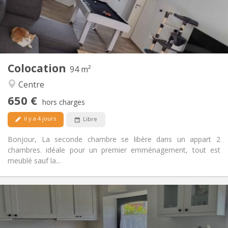
Aménagement
Commune
Salle de bain:
Commune
Cuisine:
2
94 m
Superficie:
1
Pièces privées:
Colocation
Autre
94 m²
Calme, chaleureuse
Atmosphère:
Centre
Oui
Accès PMR:
650 €
Non-fumeur
Fumeur:
hors charges
Acceptés
Animaux de compagnie:
il y a 4 jours
Libre
Bonjour, La seconde chambre se libère dans un appart 2
chambres. idéale pour un premier emménagement, tout est
meublé sauf la...
Infos Pratiques
700 € (350 €/pers.)
Loyer:
110 € (55 €/pers.)
Charges: