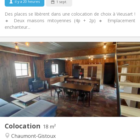
il y a 20 heures
1 sept.
Des places se libèrent dans une colocation de choix à Vieusart !
🔸 Deux maisons mitoyennes (4p + 2p) 🔸 Emplacement
enchanteur...
Infos Pratiques
460 €
Loyer:
80 €
Charges:
12 mois, 11 mois, 10 mois
Durée:
Acceptée
Domiciliation:
Aménagement
Privée
Salle de bain:
Commune
Cuisine:
2
18 m
Superficie:
1
Pièces privées:
Colocation
Autre
18 m²
Communautaire, calme, chaleureuse
Atmosphère:
Chaumont-Gistoux