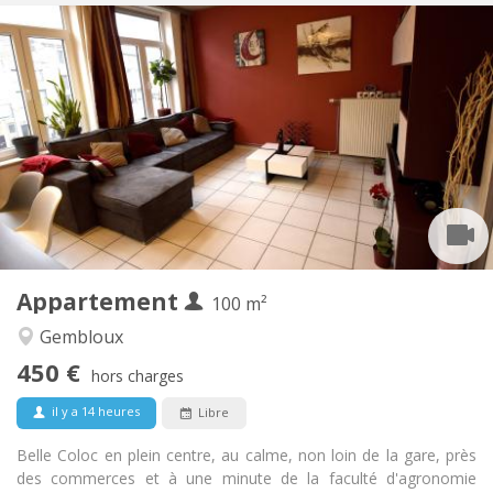
Infos Pratiques
450 €
Loyer:
150 €
Charges:
12 mois, 11 mois, 10 mois, 5-6 mois
Durée:
Sous conditions
Domiciliation:
Aménagement
Commune
Salle de bain:
Commune
Cuisine:
2
100 m
Superficie:
1
Pièces privées:
Appartement
Autre
100 m²
Studieuse, chaleureuse, calme,
Atmosphère:
Gembloux
communautaire
450 €
Non
Accès PMR:
hors charges
Non-fumeur
Fumeur:
il y a 14 heures
Libre
Non
Animaux de compagnie:
Belle Coloc en plein centre, au calme, non loin de la gare, près
des commerces et à une minute de la faculté d'agronomie