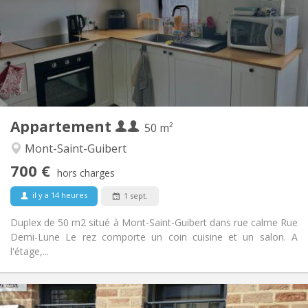
12 mois
Durée:
Non
Domiciliation:
Aménagement
Privée
Salle de bain:
Privée (pièce distincte)
Cuisine:
2
50 m
Superficie:
2
Pièces privées:
Appartement
Autre
50 m²
Calme
Atmosphère:
Mont-Saint-Guibert
Non
Accès PMR:
700 €
Non-fumeur
Fumeur:
hors charges
Non
Animaux de compagnie:
il y a 14 heures
1 sept.
Duplex de 50 m2 situé à Mont-Saint-Guibert dans rue calme Rue
Demi-Lune Le rez comporte un coin cuisine et un salon. A
l'étage,...
Infos Pratiques