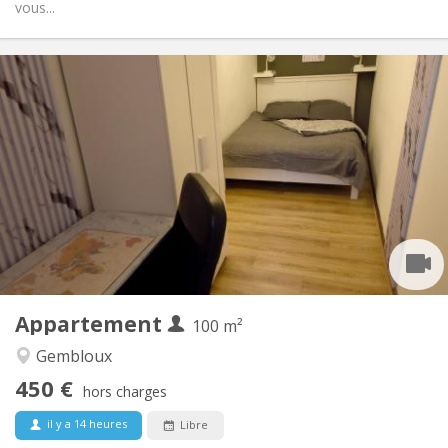
vous...
Infos Pratiques
450 €
Loyer:
150 €
Charges:
12 mois, 11 mois, 10 mois, 5-6 mois
Durée:
Sous conditions
Domiciliation:
Aménagement
Commune
Salle de bain:
Commune
Cuisine:
2
100 m
Superficie:
1
Pièces privées:
Appartement
Autre
100 m²
Chaleureuse, studieuse, calme,
Atmosphère:
Gembloux
communautaire
450 €
Non
Accès PMR:
hors charges
Non-fumeur
Fumeur:
il y a 14 heures
Libre
Non
Animaux de compagnie: