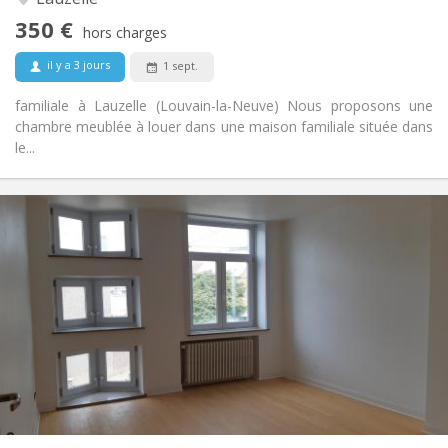
Non
Accès PMR:
350 €
Non-fumeur
Fumeur:
hors charges
Non
Animaux de compagnie:
il y a 3 jours
1 sept.
familiale à Lauzelle (Louvain-la-Neuve) Nous proposons une
chambre meublée à louer dans une maison familiale située dans
le...
Infos Pratiques
390 €
Loyer:
75 €
Charges:
12 mois
Durée:
Sous conditions
Domiciliation:
Aménagement
Commune
Salle de bain:
Commune
Cuisine:
2
180 m
Superficie:
1
Pièces privées: