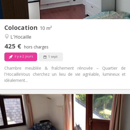
Commune
Cuisine:
2
10 m
Superficie:
1
Pièces privées:
Colocation
Autre
10 m²
Studieuse, calme, chaleureuse
Atmosphère:
L'Hocaille
Non
Accès PMR:
425 €
Non-fumeur
Fumeur:
hors charges
Non
Animaux de compagnie:
il y a 2 jours
1 sept.
Chambre meublée & fraîchement rénovée – Quartier de
l'Hocaille ​Vous cherchez un lieu de vie agréable, lumineux et
idéalement...
Infos Pratiques
430 €
Loyer:
100 €
Charges:
12 mois
Durée:
Acceptée
Domiciliation: