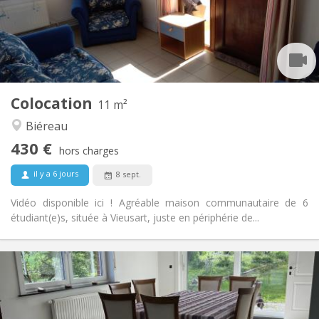
Aménagement
Commune
Salle de bain:
Commune
Cuisine:
2
11 m
Superficie:
1
Pièces privées:
Colocation
Autre
11 m²
Calme, communautaire
Atmosphère:
Biéreau
Non
Accès PMR:
430 €
Non-fumeur
Fumeur:
hors charges
Non
Animaux de compagnie:
il y a 6 jours
8 sept.
Vidéo disponible ici ! Agréable maison communautaire de 6
étudiant(e)s, située à Vieusart, juste en périphérie de...
Infos Pratiques
435 €
Loyer:
160 €
Charges:
12 mois, 11 mois
Durée: