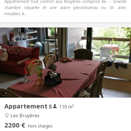
Appartement tout confort aux Bruyères composé de : - Grande
chambre séparée et une autre pièce/bureau ou ch. avec
meubles à...
Infos Pratiques
2200 € (440 €/pers.)
Loyer:
375 € (75 €/pers.)
Charges:
12 mois
Durée:
Non
Domiciliation:
Aménagement
Commune
Salle de bain:
Commune
Cuisine:
2
110 m
Superficie:
5
Pièces privées:
Appartement
5
Autre
110 m²
Calme, studieuse
Atmosphère:
Les Bruyères
Non
Accès PMR:
2200 €
Non-fumeur
Fumeur:
hors charges