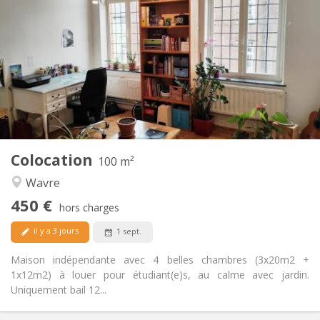
450 €
Loyer:
50 €
Charges:
12 mois
Durée:
Non
Domiciliation:
Aménagement
Commune
Salle de bain:
Commune
Cuisine:
2
100 m
Superficie:
5
Pièces privées:
Colocation
Autre
100 m²
Calme
Atmosphère:
Wavre
Non
Accès PMR:
450 €
Non-fumeur
Fumeur:
hors charges
Non
Animaux de compagnie:
il y a 3 jours
1 sept.
Maison indépendante avec 4 belles chambres (3x20m2 +
1x12m2) à louer pour étudiant(e)s, au calme avec jardin.
Uniquement bail 12...