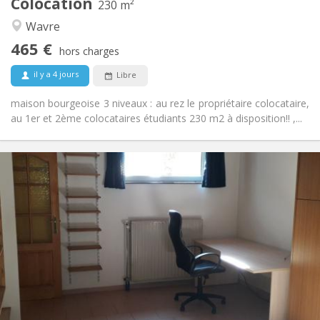
Colocation
Autre
230 m²
Communautaire, studieuse, chaleureuse,
Atmosphère:
Wavre
calme
465 €
Non
Accès PMR:
hors charges
Non-fumeur
Fumeur:
il y a 4 jours
Libre
Non
Animaux de compagnie:
maison bourgeoise 3 niveaux : au rez le propriétaire colocataire,
au 1er et 2ème colocataires étudiants 230 m2 à disposition!! ,...
Infos Pratiques
560 €
Loyer:
100 €
Charges:
12 mois
Durée:
Non
Domiciliation:
Aménagement
Privée
Salle de bain:
Privée (pièce distincte)
Cuisine:
2
45 m
Superficie:
3
Pièces privées: