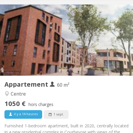
Infos Pratiques
1050 €
Loyer:
120 €
Charges:
12 mois, 3-4 mois, au mois
Durée:
Acceptée
Domiciliation:
Aménagement
Privée
Salle de bain:
Privée (pièce distincte)
Cuisine:
2
60 m
Superficie:
5
Pièces privées:
Appartement
Autre
60 m²
Calme
Atmosphère:
Centre
Non
Accès PMR:
1050 €
Non-fumeur
Fumeur:
hors charges
Non
Animaux de compagnie:
il y a 14 heures
1 sept.
Furnished 1-bedroom apartment, built in 2020, centrally located
in a new residential complex in Courbevoie with views of the...