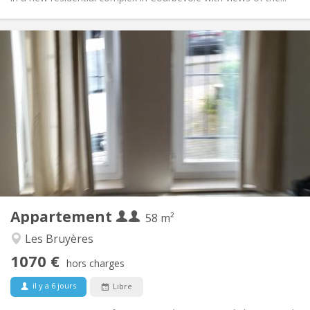
Infos Pratiques
1070 € (535 €/pers.)
Loyer:
230 € (115 €/pers.)
Charges:
12 mois
Durée:
Sous conditions
Domiciliation:
Aménagement
Privée
Salle de bain:
Privée (pièce distincte)
Cuisine:
2
58 m
Superficie:
2
Pièces privées:
Appartement
Autre
58 m²
Calme, studieuse, chaleureuse
Atmosphère:
Les Bruyères
Oui
Accès PMR:
1070 €
Non-fumeur
Fumeur:
hors charges
Non
Animaux de compagnie:
il y a 6 jours
Libre