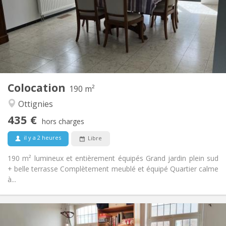
Acceptée
Domiciliation:
Aménagement
Commune
Salle de bain:
Commune
Cuisine:
2
190 m
Superficie:
1
Pièces privées:
Colocation
Autre
190 m²
Calme, communautaire
Atmosphère:
Ottignies
Non
Accès PMR:
435 €
Non-fumeur
Fumeur:
hors charges
Non
Animaux de compagnie:
il y a 2 heures
Libre
190 m² lumineux et entièrement équipés Grand jardin plein sud
+ belle terrasse Complètement meublé et équipé Quartier calme
à...
Infos Pratiques