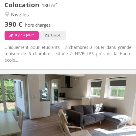
Colocation
Autre
180 m²
Calme
Atmosphère:
Nivelles
Non
Accès PMR:
390 €
Non-fumeur
Fumeur:
hors charges
Non
Animaux de compagnie:
il y a 4 jours
1 sept.
Uniquement pour étudiants : 3 chambres à louer dans grande
maison de 6 chambres, située à NIVELLES près de la Haute
école...
Infos Pratiques
400 €
Loyer:
80 €
Charges:
12 mois, 10 mois
Durée:
Non
Domiciliation:
Aménagement
Commune
Salle de bain:
Commune
Cuisine: