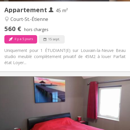
Appartement
Autre
45 m²
Studieuse
Atmosphère:
Court-St.-Étienne
Non
Accès PMR:
560 €
Non-fumeur
Fumeur:
hors charges
Non
Animaux de compagnie:
il y a 5 jours
15 sept.
Uniquement pour 1 ÉTUDIANT(E) sur Louvain-la-Neuve Beau
studio meublé complètement privatif de 45M2 à louer Parfait
état Loyer...
Infos Pratiques
600 €
Loyer:
0 €
Charges:
12 mois, 11 mois, 10 mois, 5-6 mois, 3-4 mois,
Durée:
vacances d'été, au mois, à la semaine, à la journée
Non
Domiciliation:
Aménagement