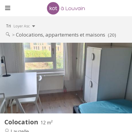
Tri
Loyer Asc
Colocations, appartements et maisons
(20)
Infos Pratiques
350 €
Loyer:
100 €
Charges:
10 mois, 5-6 mois, 3-4 mois
Durée:
Non
Domiciliation:
Aménagement
Commune
Salle de bain:
Commune
Cuisine:
2
12 m
Superficie:
1
Pièces privées:
Colocation
Autre
12 m²
Calme, studieuse
Atmosphère:
Lauzelle