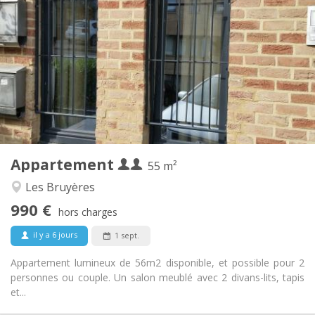
990 € (495 €/pers.)
Loyer:
260 € (130 €/pers.)
Charges:
12 mois, 5-6 mois
Durée:
Non
Domiciliation:
Aménagement
Privée
Salle de bain:
Privée (pièce distincte)
Cuisine:
2
55 m
Superficie:
4
Pièces privées:
Appartement
Autre
55 m²
Chaleureuse, studieuse, calme
Atmosphère:
Les Bruyères
Oui
Accès PMR:
990 €
Non-fumeur
Fumeur:
hors charges
Non
Animaux de compagnie:
il y a 6 jours
1 sept.
Appartement lumineux de 56m2 disponible, et possible pour 2
personnes ou couple. Un salon meublé avec 2 divans-lits, tapis
et...