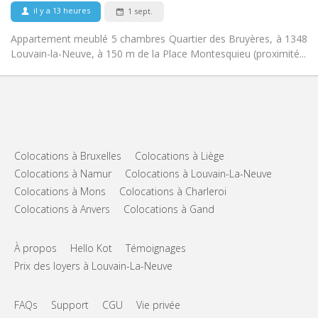
Non
Animaux de compagnie:
il y a 13 heures
1 sept.
Appartement meublé 5 chambres Quartier des Bruyères, à 1348
Louvain-la-Neuve, à 150 m de la Place Montesquieu (proximité...
Colocations à Bruxelles
Colocations à Liège
Colocations à Namur
Colocations à Louvain-La-Neuve
Colocations à Mons
Colocations à Charleroi
Colocations à Anvers
Colocations à Gand
À propos
Hello Kot
Témoignages
Prix des loyers à Louvain-La-Neuve
FAQs
Support
CGU
Vie privée