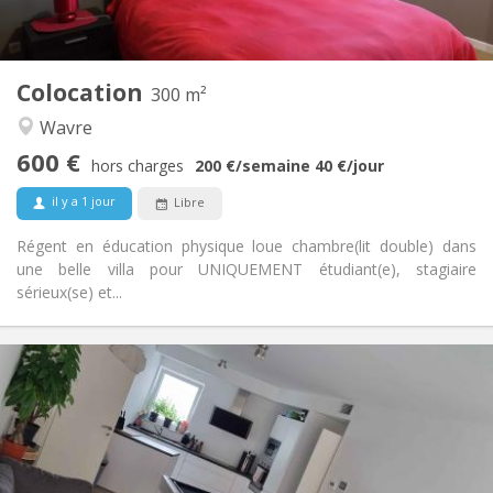
Privée
Salle de bain:
Commune
Cuisine:
2
300 m
Superficie:
2
Pièces privées:
Colocation
300 m²
Autre
Wavre
Calme, communautaire, chaleureuse,
Atmosphère:
600 €
studieuse
hors charges
200 €
/semaine
40 €
/jour
Non
Accès PMR:
il y a 1 jour
Libre
Non-fumeur
Fumeur:
Non
Animaux de compagnie:
Régent en éducation physique loue chambre(lit double) dans
une belle villa pour UNIQUEMENT étudiant(e), stagiaire
sérieux(se) et...
Infos Pratiques
650 €
Loyer:
150 €
Charges:
12 mois, 11 mois, 10 mois
Durée:
Acceptée
Domiciliation: