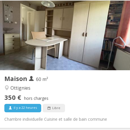
Infos Pratiques
350 €
Loyer:
50 €
Charges:
12 mois, 10 mois
Durée:
Non
Domiciliation:
Aménagement
Commune
Salle de bain:
Commune
Cuisine:
2
60 m
Superficie:
1
Pièces privées:
Maison
Autre
60 m²
Communautaire, studieuse, chaleureuse,
Atmosphère:
Ottignies
calme
350 €
Non
Accès PMR:
hors charges
Non-fumeur
Fumeur:
il y a 22 heures
Libre
Non
Animaux de compagnie:
Chambre individuelle Cuisine et salle de bain commune