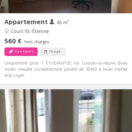
2
45 m
Superficie:
3
Pièces privées:
Appartement
Autre
45 m²
Studieuse
Atmosphère:
Court-St.-Étienne
Non
Accès PMR:
560 €
Non-fumeur
Fumeur:
hors charges
Non
Animaux de compagnie:
il y a 4 jours
15 sept.
Uniquement pour 1 ÉTUDIANT(E) sur Louvain-la-Neuve Beau
studio meublé complètement privatif de 45M2 à louer Parfait
état Loyer...
Infos Pratiques
1070 € (535 €/pers.)
Loyer:
230 € (115 €/pers.)
Charges:
12 mois
Durée:
Sous conditions
Domiciliation: