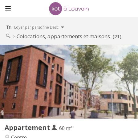
Tri
Loyer par personne Desc
Colocations, appartements et maisons
(21)
Infos Pratiques
1050 €
Loyer:
120 €
Charges:
12 mois, 3-4 mois, au mois
Durée:
Acceptée
Domiciliation:
Aménagement
Privée
Salle de bain:
Privée (pièce distincte)
Cuisine:
2
60 m
Superficie:
5
Pièces privées:
Appartement
Autre
60 m²
Calme
Atmosphère:
Centre