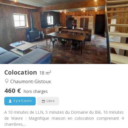
Infos Pratiques
460 €
Loyer:
80 €
Charges:
12 mois, 11 mois, 10 mois
Durée:
Acceptée
Domiciliation:
Aménagement
Privée
Salle de bain:
Commune
Cuisine:
2
18 m
Superficie:
1
Pièces privées:
Colocation
Autre
18 m²
Communautaire, chaleureuse, calme
Atmosphère:
Chaumont-Gistoux
Non
Accès PMR:
460 €
Fumeur ok
Fumeur:
hors charges
Non
Animaux de compagnie:
il y a 3 jours
Libre
A 10 minutes de LLN, 5 minutes du Domaine du Blé, 10 minutes
de Wavre : Magnifique maison en colocation comprenant 4
chambres,...