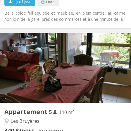
il y a 1 jour
Libre
Non
Animaux de compagnie:
Belle coloc full équipée et meublée, en plein centre, au calme,
non loin de la gare, près des commerces et à une minute de la...
Infos Pratiques
2200 € (440 €/pers.)
Loyer:
375 € (75 €/pers.)
Charges:
12 mois
Durée:
Non
Domiciliation:
Aménagement
Commune
Salle de bain:
Commune
Cuisine:
2
110 m
Superficie:
5
Pièces privées:
Appartement
5
Autre
110 m²
Calme, studieuse
Atmosphère:
Les Bruyères
Non
Accès PMR:
440 €/pers.