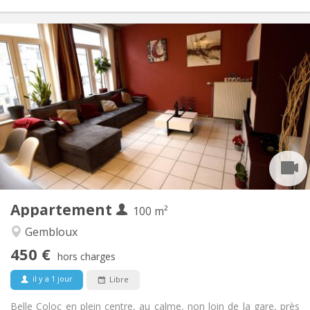
Infos Pratiques
450 €
Loyer:
150 €
Charges:
12 mois, 11 mois, 10 mois, 5-6 mois
Durée:
Sous conditions
Domiciliation:
Aménagement
Commune
Salle de bain:
Commune
Cuisine:
2
100 m
Superficie:
1
Pièces privées:
Appartement
Autre
100 m²
Calme, chaleureuse, studieuse,
Atmosphère:
Gembloux
communautaire
450 €
Non
Accès PMR:
hors charges
Non-fumeur
Fumeur:
il y a 1 jour
Libre
Non
Animaux de compagnie:
Belle Coloc en plein centre, au calme, non loin de la gare, près