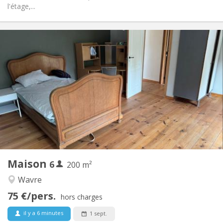
l'étage,...
Infos Pratiques
450 € (75 €/pers.)
Loyer:
75 € (13 €/pers.)
Charges:
12 mois
Durée:
Acceptée
Domiciliation:
Aménagement
Commune
Salle de bain:
Commune
Cuisine:
2
200 m
Superficie:
1
Pièces privées:
Maison
6
Autre
200 m²
Chaleureuse
Atmosphère:
Wavre
Non
Accès PMR:
75 €/pers.
Non-fumeur
Fumeur:
hors charges
Non
Animaux de compagnie:
il y a 6 minutes
1 sept.