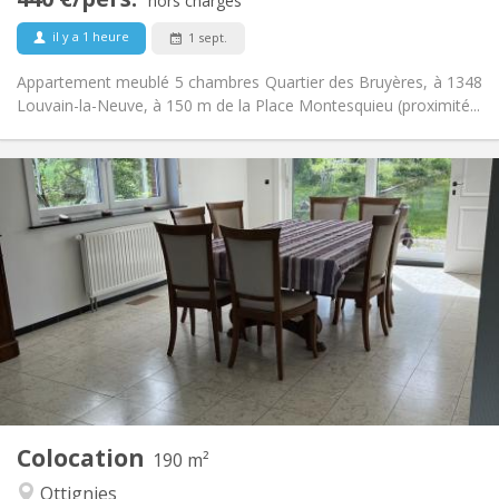
Non-fumeur
Fumeur:
hors charges
Non
Animaux de compagnie:
il y a 1 heure
1 sept.
Appartement meublé 5 chambres Quartier des Bruyères, à 1348
Louvain-la-Neuve, à 150 m de la Place Montesquieu (proximité...
Infos Pratiques
435 €
Loyer:
160 €
Charges:
12 mois, 11 mois
Durée:
Acceptée
Domiciliation:
Aménagement
Commune
Salle de bain:
Commune
Cuisine:
2
190 m
Superficie:
1
Pièces privées:
Colocation
Autre
190 m²
Communautaire, calme
Atmosphère:
Ottignies