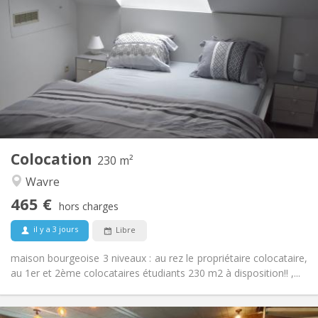
465 €
Loyer:
75 €
Charges:
12 mois
Durée:
Sous conditions
Domiciliation:
Aménagement
Privée
Salle de bain:
Commune
Cuisine:
2
230 m
Superficie:
7
Pièces privées:
Colocation
Autre
230 m²
Calme, studieuse, communautaire,
Atmosphère:
Wavre
chaleureuse
465 €
Non
Accès PMR:
hors charges
Non-fumeur
Fumeur:
il y a 3 jours
Libre
Non
Animaux de compagnie:
maison bourgeoise 3 niveaux : au rez le propriétaire colocataire,
au 1er et 2ème colocataires étudiants 230 m2 à disposition!! ,...