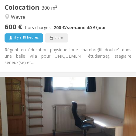
2
Pièces privées:
Colocation
300 m²
Autre
Wavre
Calme, studieuse, communautaire,
Atmosphère:
600 €
chaleureuse
hors charges
200 €
/semaine
40 €
/jour
Non
Accès PMR:
il y a 18 heures
Libre
Non-fumeur
Fumeur:
Non
Animaux de compagnie:
Régent en éducation physique loue chambre(lit double) dans
une belle villa pour UNIQUEMENT étudiant(e), stagiaire
sérieux(se) et...
Infos Pratiques
560 €
Loyer:
100 €
Charges:
12 mois
Durée:
Non
Domiciliation:
Aménagement
Privée
Salle de bain:
Privée (pièce distincte)
Cuisine: