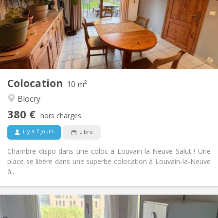
Acceptée
Domiciliation:
Aménagement
Commune
Salle de bain:
Commune
Cuisine:
2
10 m
Superficie:
1
Pièces privées:
Colocation
Autre
10 m²
Chaleureuse, studieuse, calme
Atmosphère:
Blocry
Non
Accès PMR:
380 €
Fumeur ok
Fumeur:
hors charges
Acceptés
Animaux de compagnie:
il y a 7 jours
Libre
Chambre dispo dans une coloc à Louvain-la-Neuve Salut ! Une
place se libère dans une superbe colocation à Louvain-la-Neuve
à...
Infos Pratiques