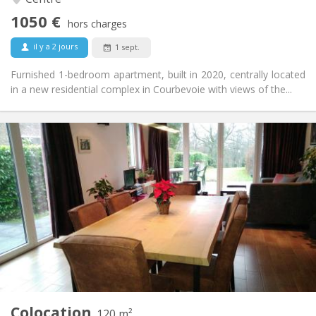
Non
Accès PMR:
1050 €
Non-fumeur
Fumeur:
hors charges
Non
Animaux de compagnie:
il y a 2 jours
1 sept.
Furnished 1-bedroom apartment, built in 2020, centrally located
in a new residential complex in Courbevoie with views of the...
Infos Pratiques
750 €
Loyer:
50 €
Charges:
3-4 mois, vacances d'été
Durée:
Non
Domiciliation:
Aménagement
Privée
Salle de bain:
Commune
Cuisine:
2
120 m
Superficie:
2
Pièces privées:
Colocation
Autre
120 m²