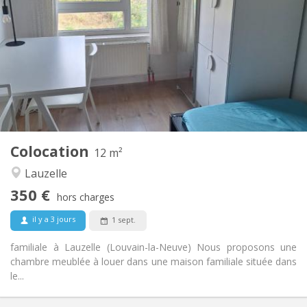
350 €
Loyer:
100 €
Charges:
10 mois, 5-6 mois, 3-4 mois
Durée:
Non
Domiciliation:
Aménagement
Commune
Salle de bain:
Commune
Cuisine:
2
12 m
Superficie:
1
Pièces privées:
Colocation
Autre
12 m²
Calme, studieuse
Atmosphère:
Lauzelle
Non
Accès PMR:
350 €
Non-fumeur
Fumeur:
hors charges
Non
Animaux de compagnie:
il y a 3 jours
1 sept.
familiale à Lauzelle (Louvain-la-Neuve) Nous proposons une
chambre meublée à louer dans une maison familiale située dans
le...