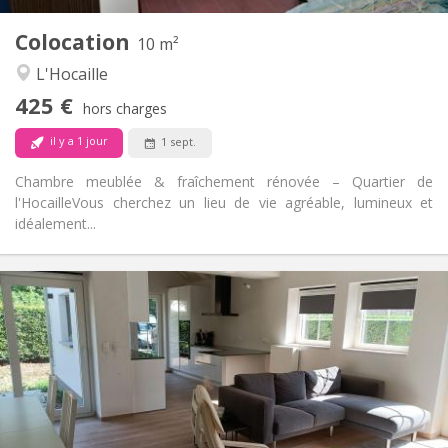
1
Pièces privées:
Colocation
Autre
10 m²
Calme, studieuse, chaleureuse
Atmosphère:
L'Hocaille
Non
Accès PMR:
425 €
Non-fumeur
Fumeur:
hors charges
Non
Animaux de compagnie:
il y a 1 jour
1 sept.
Chambre meublée & fraîchement rénovée – Quartier de
l'Hocaille ​Vous cherchez un lieu de vie agréable, lumineux et
idéalement...
Infos Pratiques
400 €
Loyer:
80 €
Charges:
12 mois, 10 mois
Durée:
Non
Domiciliation:
Aménagement
Commune
Salle de bain: