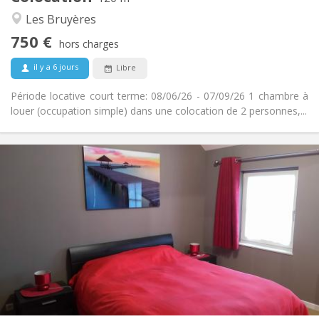
Studieuse, chaleureuse, calme
Atmosphère:
Les Bruyères
Non
Accès PMR:
750 €
Non-fumeur
Fumeur:
hors charges
Non
Animaux de compagnie:
il y a 6 jours
Libre
Période locative court terme: 08/06/26 - 07/09/26 1 chambre à
louer (occupation simple) dans une colocation de 2 personnes,...
Infos Pratiques
600 €
Loyer:
0 €
Charges:
12 mois, 11 mois, 10 mois, 5-6 mois, 3-4 mois,
Durée:
vacances d'été, au mois, à la semaine, à la journée
Non
Domiciliation:
Aménagement
Privée
Salle de bain:
Commune
Cuisine:
2
300 m
Superficie: