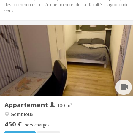
des commerces et à une minute de la faculté d'agronomie
vous...
Infos Pratiques
450 €
Loyer:
150 €
Charges:
12 mois, 11 mois, 10 mois, 5-6 mois
Durée:
Sous conditions
Domiciliation:
Aménagement
Commune
Salle de bain:
Commune
Cuisine:
2
100 m
Superficie:
1
Pièces privées:
Appartement
Autre
100 m²
Communautaire, studieuse, chaleureuse,
Atmosphère:
Gembloux
calme
450 €
Non
Accès PMR:
hors charges
Non-fumeur
Fumeur: