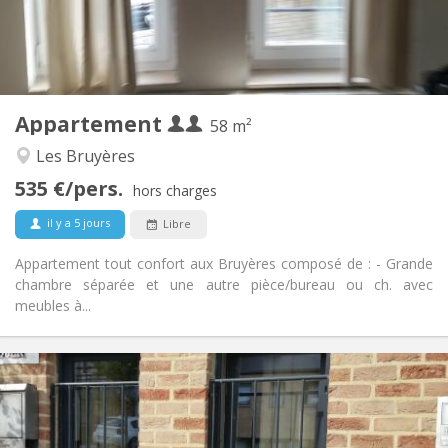
Aménagement
Privée
Salle de bain:
Privée (pièce distincte)
Cuisine:
2
58 m
Superficie:
2
Pièces privées:
Appartement
Autre
58 m²
Chaleureuse, studieuse, calme
Atmosphère:
Les Bruyères
Oui
Accès PMR:
535 €/pers.
Non-fumeur
Fumeur:
hors charges
Non
Animaux de compagnie:
il y a 5 jours
Libre
Appartement tout confort aux Bruyères composé de : - Grande
chambre séparée et une autre pièce/bureau ou ch. avec
meubles à...
Infos Pratiques
990 € (495 €/pers.)
Loyer:
260 € (130 €/pers.)
Charges:
12 mois, 5-6 mois
Durée: