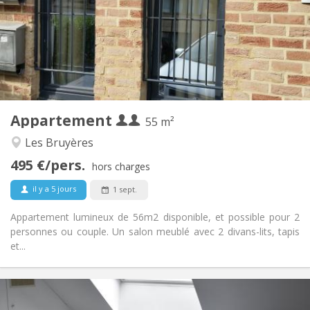
Non
Domiciliation:
Aménagement
Privée
Salle de bain:
Privée (pièce distincte)
Cuisine:
2
55 m
Superficie:
4
Pièces privées:
Appartement
Autre
55 m²
Chaleureuse, calme, studieuse
Atmosphère:
Les Bruyères
Oui
Accès PMR:
495 €/pers.
Non-fumeur
Fumeur:
hors charges
Non
Animaux de compagnie:
il y a 5 jours
1 sept.
Appartement lumineux de 56m2 disponible, et possible pour 2
personnes ou couple. Un salon meublé avec 2 divans-lits, tapis
et...
Infos Pratiques