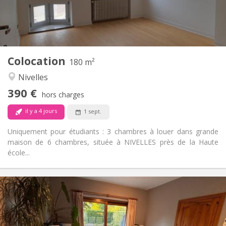
Commune
Salle de bain:
Commune
Cuisine:
2
180 m
Superficie:
1
Pièces privées:
Colocation
Autre
180 m²
Calme
Atmosphère:
Nivelles
Non
Accès PMR:
390 €
Non-fumeur
Fumeur:
hors charges
Non
Animaux de compagnie:
il y a 4 jours
1 sept.
Uniquement pour étudiants : 3 chambres à louer dans grande
maison de 6 chambres, située à NIVELLES près de la Haute
école...
Infos Pratiques
380 €
Loyer:
120 €
Charges:
12 mois
Durée: