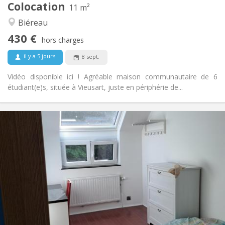
Colocation
Autre
11 m²
Calme, communautaire
Atmosphère:
Biéreau
Non
Accès PMR:
430 €
Non-fumeur
Fumeur:
hors charges
Non
Animaux de compagnie:
il y a 5 jours
8 sept.
Vidéo disponible ici ! Agréable maison communautaire de 6
étudiant(e)s, située à Vieusart, juste en périphérie de...
Infos Pratiques
425 €
Loyer:
150 €
Charges:
12 mois, 11 mois, 10 mois
Durée:
Non
Domiciliation:
Aménagement
Commune
Salle de bain:
Commune
Cuisine:
2
10 m
Superficie: