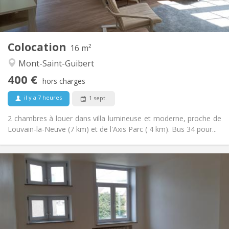
Commune
Cuisine:
2
16 m
Superficie:
1
Pièces privées:
Colocation
Autre
16 m²
Calme
Atmosphère:
Mont-Saint-Guibert
Non
Accès PMR:
400 €
Non-fumeur
Fumeur:
hors charges
Non
Animaux de compagnie:
il y a 7 heures
1 sept.
2 chambres à louer dans villa lumineuse et moderne, proche de
Louvain-la-Neuve (7 km) et de l'Axis Parc ( 4 km). Bus 34 pour...
Infos Pratiques
390 €
Loyer:
75 €
Charges:
12 mois
Durée:
Sous conditions
Domiciliation:
Aménagement