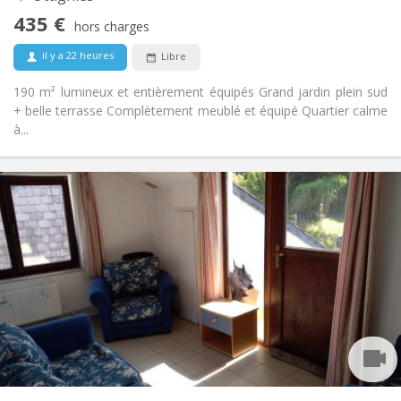
Non
Accès PMR:
435 €
Non-fumeur
Fumeur:
hors charges
Non
Animaux de compagnie:
il y a 22 heures
Libre
190 m² lumineux et entièrement équipés Grand jardin plein sud
+ belle terrasse Complètement meublé et équipé Quartier calme
à...
Infos Pratiques
430 €
Loyer:
100 €
Charges:
12 mois
Durée:
Acceptée
Domiciliation:
Aménagement
Commune
Salle de bain:
Commune
Cuisine:
2
11 m
Superficie:
1
Pièces privées: