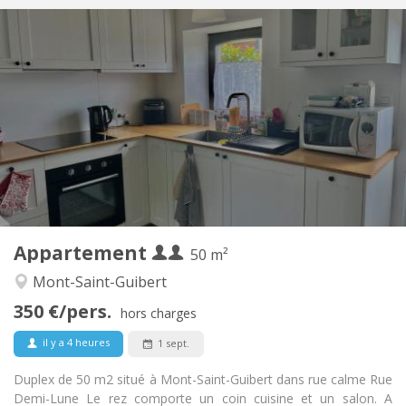
Infos Pratiques
700 € (350 €/pers.)
Loyer:
110 € (55 €/pers.)
Charges:
12 mois
Durée:
Non
Domiciliation:
Aménagement
Privée
Salle de bain:
Privée (pièce distincte)
Cuisine:
2
50 m
Superficie:
2
Pièces privées:
Appartement
Autre
50 m²
Calme
Atmosphère:
Mont-Saint-Guibert
Non
Accès PMR:
350 €/pers.
Non-fumeur
Fumeur:
hors charges
Non
Animaux de compagnie:
il y a 4 heures
1 sept.
Duplex de 50 m2 situé à Mont-Saint-Guibert dans rue calme Rue
Demi-Lune Le rez comporte un coin cuisine et un salon. A