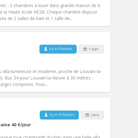
Accès PMR:
Non
nts : 3 chambres à louer dans grande maison de 6
Atmosphère:
Calme
de la Haute école HE2B. Chaque chambre dispose
Autre
e de 2 salles de bain et 1 salle de...
il y a 6 heures
1 sept.
Animaux de compagnie:
Non
Fumeur:
Non-fumeur
Accès PMR:
Non
 villa lumineuse et moderne, proche de Louvain-la-
Atmosphère:
Calme
km). Bus 34 pour Louvain-la-Neuve à 30 mètres ;
Autre
harges comprises. Pour...
Animaux de compagnie:
Non
il y a 16 heures
Libre
Fumeur:
Non-fumeur
aine
40 €
/jour
Accès PMR:
Non
studieuse, communautaire, calme
ique loue chambre(lit double) dans une belle villa