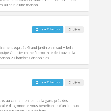
Autre
s au sein d'une maison...
il y a 21 heures
Libre
Animaux de compagnie:
Non
Fumeur:
Non-fumeur
Accès PMR:
Non
èrement équipés Grand jardin plein sud + belle
Atmosphère:
Communautaire, calme
uipé Quartier calme à proximité de Louvain la
Autre
aison 2 Chambres disponibles...
Animaux de compagnie:
Non
Fumeur:
Non-fumeur
il y a 23 heures
Libre
Accès PMR:
Non
studieuse
communautaire, chaleureuse,
tre, au calme, non loin de la gare, près des
Atmosphère:
Calme,
ulté d'agronomie vous bénéficierez d'un lit double
Autre
ue sur jardin. Salle de bain...