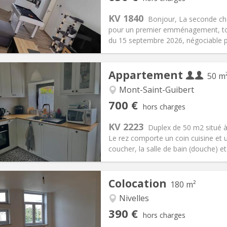
12 mois, 11 mois, 10 mois
Superficie:
94 m
2
s:
150 €
Cuisine:
Commune
KV 1840
Bonjour, La seconde cha
650 €
Salle de bain:
Commune
pour un premier emménagement, tout
 Pratiques
Aménagement
du 15 septembre 2026, négociable pl
Appartement
50 m
Mont-Saint-Guibert
iation:
Non
Pièces privées:
2
700 €
hors charges
12 mois
Superficie:
50 m
2
s:
110 € (55 €/pers.)
Cuisine:
Privée (pièce distincte
KV 2223
Duplex de 50 m2 situé 
700 € (350 €/pers.)
Salle de bain:
Privée
Le rez comporte un coin cuisine et 
 Pratiques
Aménagement
coucher, la salle de bain (douche) et 
Colocation
180 m²
Nivelles
iation:
Sous conditions
Pièces privées:
1
390 €
hors charges
12 mois
Superficie:
180 m
2