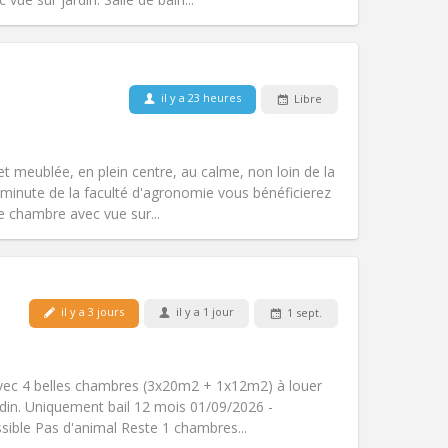
Animaux de compagnie:
Non
il y a 23 heures
Libre
Fumeur:
Non-fumeur
Accès PMR:
Non
studieuse, chaleureuse, calme
 et meublée, en plein centre, au calme, non loin de la
Atmosphère:
Communautaire,
minute de la faculté d'agronomie vous bénéficierez
Autre
e chambre avec vue sur...
il y a 3 jours
il y a 1 jour
1 sept.
Animaux de compagnie:
Non
Fumeur:
Non-fumeur
Accès PMR:
Non
ec 4 belles chambres (3x20m2 + 1x12m2) à louer
Atmosphère:
Calme
rdin. Uniquement bail 12 mois 01/09/2026 -
Autre
sible Pas d'animal Reste 1 chambres...