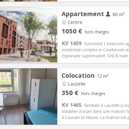
Appartement
60 m²
Centre
iation:
Acceptée
Pièces privées:
5
1050 €
hors charges
12 mois, 3-4 mois, au mois
Superficie:
60 m
2
s:
120 €
Cuisine:
Privée (pièce distincte
KV 1459
Furnished 1-bedroom apa
1050 €
Salle de bain:
Privée
residential complex in Courbevoie w
 Pratiques
Aménagement
Esplanade supermarket. SNCB train s
Colocation
12 m²
Lauzelle
iation:
Non
Pièces privées:
1
350 €
hors charges
10 mois, 5-6 mois, 3-4 mois
Superficie:
12 m
2
s:
100 €
Cuisine:
Commune
KV 1465
familiale à Lauzelle (
350 €
Salle de bain:
Commune
meublée à louer dans une maison fami
 Pratiques
Aménagement
à Louvain-la-Neuve. La maison est p