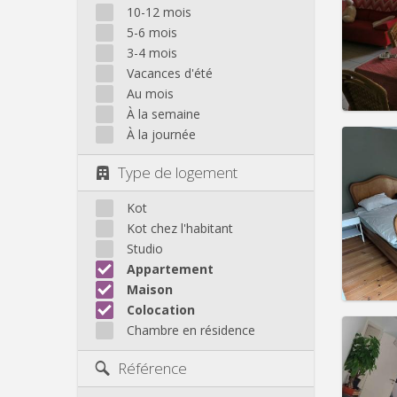
Domicil
10-12 mois
Durée:
5-6 mois
Charge
3-4 mois
Loyer:
Vacances d'été
Infos
Au mois
À la semaine
À la journée
Type de logement
Domicil
Durée:
Kot
Charge
Kot chez l'habitant
Loyer:
Studio
Appartement
Infos
Maison
Colocation
Chambre en résidence
Référence
Domicil