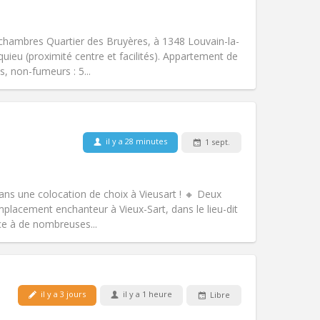
Animaux de compagnie:
Non
Fumeur:
Non-fumeur
Accès PMR:
Non
hambres Quartier des Bruyères, à 1348 Louvain-la-
Atmosphère:
Calme, studieuse
ieu (proximité centre et facilités). Appartement de
Autre
s, non-fumeurs : 5...
il y a 28 minutes
1 sept.
Animaux de compagnie:
Non
Fumeur:
Non-fumeur
Accès PMR:
Non
ans une colocation de choix à Vieusart ! 🔸 Deux
Atmosphère:
Chaleureuse
lacement enchanteur à Vieux-Sart, dans le lieu-dit
Autre
ce à de nombreuses...
il y a 3 jours
il y a 1 heure
Libre
Animaux de compagnie:
Acceptés