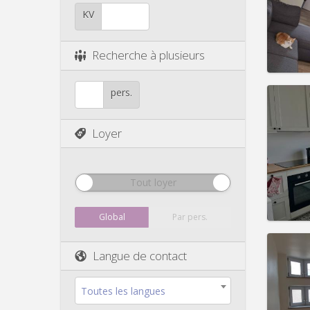
Durée:
Charge
KV
Loyer:
Infos
Recherche à plusieurs
pers.
Loyer
Domicil
Durée:
Charge
Loyer:
Tout loyer
Infos
Global
Par pers.
Langue de contact
Domicil
Toutes les langues
Durée: