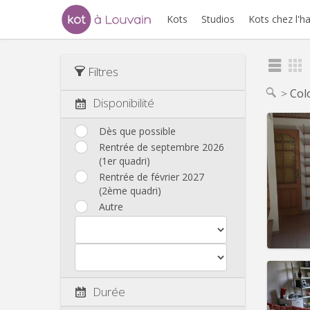
Kots
Studios
Kots chez l'h
Filtres
Col
Disponibilité
Dès que possible
Rentrée de septembre 2026
(1er quadri)
Domicil
Durée:
Rentrée de février 2027
Charge
(2ème quadri)
Loyer:
Autre
Infos
Durée