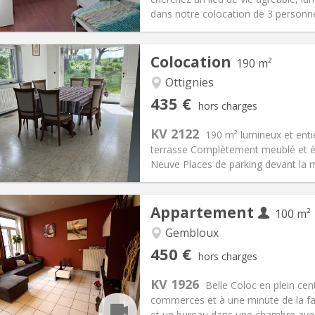
 Pratiques
Aménagement
dans notre colocation de 3 personne
Colocation
190 m²
Ottignies
iation:
Acceptée
Pièces privées:
1
435 €
hors charges
12 mois, 11 mois
Superficie:
190 m
2
s:
160 €
Cuisine:
Commune
KV 2122
190 m² lumineux et enti
435 €
Salle de bain:
Commune
terrasse Complètement meublé et éq
 Pratiques
Aménagement
Neuve Places de parking devant la m
Appartement
100 m²
iation:
Sous conditions
Gembloux
Pièces privées:
1
450 €
hors charges
12 mois, 11 mois, 10 mois, 5-6
Superficie:
100 m
2
s:
150 €
Cuisine:
Commune
KV 1926
Belle Coloc en plein cen
450 €
Salle de bain:
Commune
commerces et à une minute de la fac
 Pratiques
Aménagement
et un bureau dans une chambre avec v