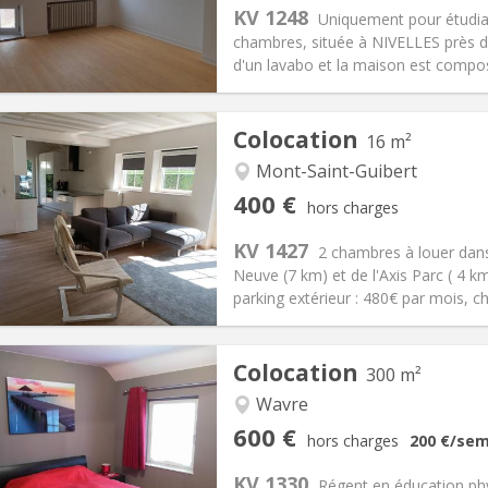
s:
75 €
Cuisine:
Commune
KV 1248
Uniquement pour étudia
390 €
Salle de bain:
Commune
chambres, située à NIVELLES près 
 Pratiques
Aménagement
d'un lavabo et la maison est composé
Colocation
16 m²
Mont-Saint-Guibert
iation:
Non
Pièces privées:
1
400 €
hors charges
12 mois, 10 mois
Superficie:
16 m
2
s:
80 €
Cuisine:
Commune
KV 1427
2 chambres à louer dans
400 €
Salle de bain:
Commune
Neuve (7 km) et de l'Axis Parc ( 4 
 Pratiques
Aménagement
parking extérieur : 480€ par mois, c
Colocation
300 m²
iation:
Non
à la semaine, à la journée
Wavre
3-4 mois, vacances d'été, au
Pièces privées:
2
600 €
hors charges
200 €
/sem
12 mois, 11 mois, 10 mois, 5-6
Superficie:
300 m
2
s:
0 €
Cuisine:
Commune
KV 1330
Régent en éducation phys