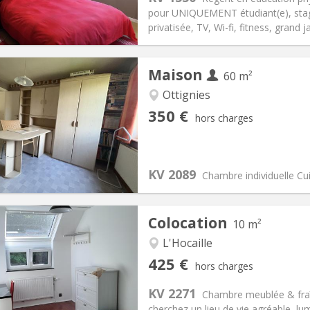
600 €
Salle de bain:
Privée
pour UNIQUEMENT étudiant(e), stagia
 Pratiques
Aménagement
privatisée, TV, Wi-fi, fitness, grand j
Maison
60 m²
Ottignies
iation:
Non
Pièces privées:
1
350 €
hors charges
12 mois, 10 mois
Superficie:
60 m
2
s:
50 €
Cuisine:
Commune
350 €
Salle de bain:
Commune
KV 2089
 Pratiques
Aménagement
Chambre individuelle Cu
Colocation
10 m²
L'Hocaille
iation:
Non
Pièces privées:
1
425 €
hors charges
12 mois, 11 mois, 10 mois
Superficie:
10 m
2
s:
150 €
Cuisine:
Commune
KV 2271
Chambre meublée & fraîc
425 €
Salle de bain:
Commune
cherchez un lieu de vie agréable, lu