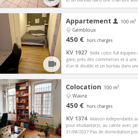
Appartement
100 m²
iation:
Sous conditions
Gembloux
Pièces privées:
1
450 €
hors charges
12 mois, 11 mois, 10 mois, 5-6
Superficie:
100 m
2
s:
150 €
Cuisine:
Commune
KV 1927
Belle coloc full équipée
450 €
Salle de bain:
Commune
gare, près des commerces et à une 
 Pratiques
Aménagement
d'un lit double et un bureau dans un
Colocation
100 m²
Wavre
iation:
Non
Pièces privées:
5
450 €
hors charges
12 mois
Superficie:
100 m
2
s:
50 €
Cuisine:
Commune
KV 1374
Maison indépendante av
450 €
Salle de bain:
Commune
pour étudiant(e)s, au calme avec ja
 Pratiques
Aménagement
31/08/2027 Pas de domiciliation pos