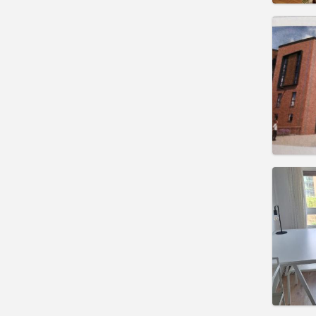
Domicil
Durée:
Charge
Loyer:
Infos
Domicil
Durée:
Charge
Loyer:
Infos