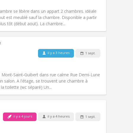
Fumeur:
Non-fumeur
Accès PMR:
Oui
mbre se libère dans un appart 2 chambres. idéale
Atmosphère:
Calme, chaleureuse
 est meublé sauf la chambre. Disponible a partir
Autre
us tôt (début aout). La chambre...
²
il y a 3 heures
1 sept.
Animaux de compagnie:
Non
Fumeur:
Non-fumeur
)
Accès PMR:
Non
à Mont-Saint-Guibert dans rue calme Rue Demi-Lune
Atmosphère:
Calme
un salon. A l'étage, se trouvent une chambre à
Autre
la toilette (wc séparé) Un...
il y a 4 jours
il y a 4 heures
1 sept.
Animaux de compagnie:
Non
Fumeur:
Non-fumeur