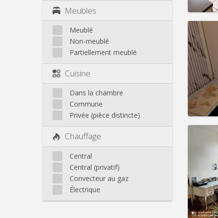
Meubles
Meublé
Non-meublé
Domicil
Partiellement meublé
mois
Durée:
Cuisine
Charge
Loyer:
Dans la chambre
Infos
Commune
Privée (pièce distincte)
Chauffage
Central
Domicil
Central (privatif)
Durée:
Convecteur au gaz
Charge
Loyer:
Électrique
Infos