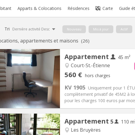
abitant
Apparts & Colocations
Résidences
Carte
Guide é
Tri
Dernière activité Desc
Nouveau
Mis à jour
Actif
ocations, appartements et maisons
(26)
Appartement
45 m²
Court-St.-Étienne
iation:
Non
Pièces privées:
3
560 €
hors charges
12 mois
Superficie:
45 m
2
s:
100 €
Cuisine:
Privée (pièce distincte
KV 1905
Uniquement pour 1 ÉTU
560 €
Salle de bain:
Privée
complètement privatif de 45M2 à lou
 Pratiques
Aménagement
pour les charges 100 euros par mo
Appartement
5
110 m
Les Bruyères