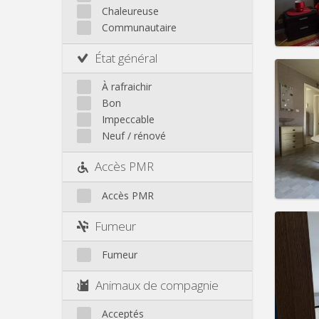
Loyer:
Autre
Chaleureuse
Infos
Communautaire
État général
À rafraichir
Bon
Domicil
Impeccable
Durée:
Neuf / rénové
Charge
Loyer:
Accès PMR
Infos
Accès PMR
Fumeur
Fumeur
Domicil
Durée:
Animaux de compagnie
Charge
Loyer:
Acceptés