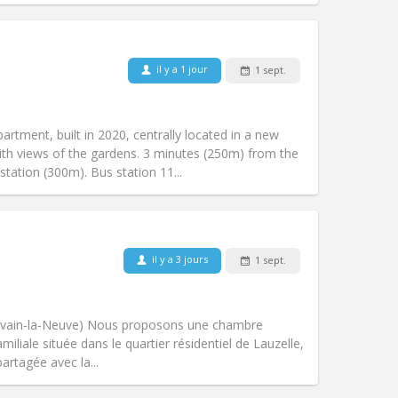
il y a 1 jour
1 sept.
Animaux de compagnie:
Non
Fumeur:
Non-fumeur
)
Accès PMR:
Non
rtment, built in 2020, centrally located in a new
Atmosphère:
Calme
ith views of the gardens. 3 minutes (250m) from the
Autre
tation (300m). Bus station 11...
il y a 3 jours
1 sept.
Animaux de compagnie:
Non
Fumeur:
Non-fumeur
Accès PMR:
Non
Louvain-la-Neuve) Nous proposons une chambre
Atmosphère:
Calme, studieuse
liale située dans le quartier résidentiel de Lauzelle,
Autre
artagée avec la...