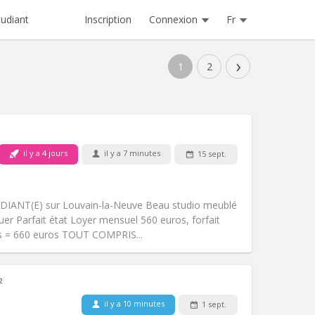
Inscription
Connexion
Fr
tudiant
›
1
2
il y a 4 jours
il y a 7 minutes
15 sept.
Animaux de compagnie:
Non
Fumeur:
Non-fumeur
)
Accès PMR:
Non
DIANT(E) sur Louvain-la-Neuve Beau studio meublé
Atmosphère:
Studieuse
er Parfait état Loyer mensuel 560 euros, forfait
Autre
is = 660 euros TOUT COMPRIS...
²
il y a 10 minutes
1 sept.