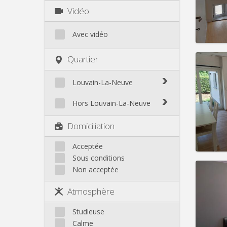
Charge
Vidéo
Loyer:
Infos
Avec vidéo
Quartier
Louvain-La-Neuve
Domicil
Durée:
Biéreau
Hors Louvain-La-Neuve
Charge
Blocry
Loyer:
Court-St.-Étienne
Domiciliation
Centre
Gembloux
Infos
L'Hocaille
Genappe
Acceptée
La Baraque
Sous conditions
Mont-Saint-Guibert
Lauzelle
Non acceptée
Nivelles
Les Bruyères
Domicil
Ottignies
mois, 
Atmosphère
Rixensart
mois, 
Durée:
Walhain
Studieuse
Charge
Wavre
Calme