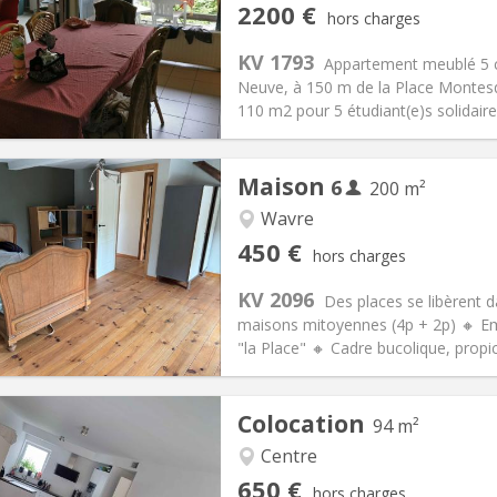
iation:
Non
Pièces privées:
5
2200 €
hors charges
12 mois
Superficie:
110 m
2
s:
375 € (75 €/pers.)
Cuisine:
Commune
KV 1793
Appartement meublé 5 c
2200 € (440 €/pers.)
Salle de bain:
Commune
Neuve, à 150 m de la Place Montesqu
 Pratiques
Aménagement
110 m2 pour 5 étudiant(e)s solidaire
Maison
6
200 m²
Wavre
iation:
Acceptée
Pièces privées:
1
450 €
hors charges
12 mois
Superficie:
200 m
2
s:
75 € (13 €/pers.)
Cuisine:
Commune
KV 2096
Des places se libèrent d
450 € (75 €/pers.)
Salle de bain:
Commune
maisons mitoyennes (4p + 2p) 🔸 Emp
 Pratiques
Aménagement
"la Place" 🔸 Cadre bucolique, propi
Colocation
94 m²
Centre
iation:
Acceptée
Pièces privées:
1
650 €
hors charges