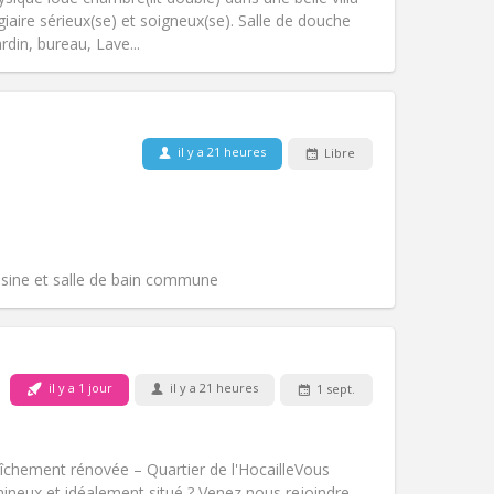
Atmosphère:
Chaleureuse,
ire sérieux(se) et soigneux(se). Salle de douche
Autre
ardin, bureau, Lave...
Animaux de compagnie:
Non
Fumeur:
Non-fumeur
il y a 21 heures
Libre
Accès PMR:
Non
communautaire
chaleureuse, calme,
Atmosphère:
Studieuse,
Autre
isine et salle de bain commune
Animaux de compagnie:
Non
il y a 1 jour
il y a 21 heures
1 sept.
Fumeur:
Non-fumeur
Accès PMR:
Non
chaleureuse, calme
hement rénovée – Quartier de l'Hocaille ​Vous
Atmosphère:
Studieuse,
mineux et idéalement situé ? Venez nous rejoindre