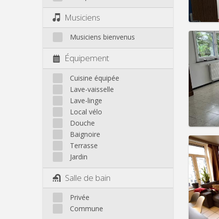
Infos
Musiciens
Musiciens bienvenus
Équipement
Domicil
Durée:
Cuisine équipée
Charge
Lave-vaisselle
Loyer:
Lave-linge
Local vélo
Infos
Douche
Baignoire
Terrasse
Jardin
Domicil
mois
Salle de bain
Durée:
Charge
Privée
Loyer:
Commune
Infos