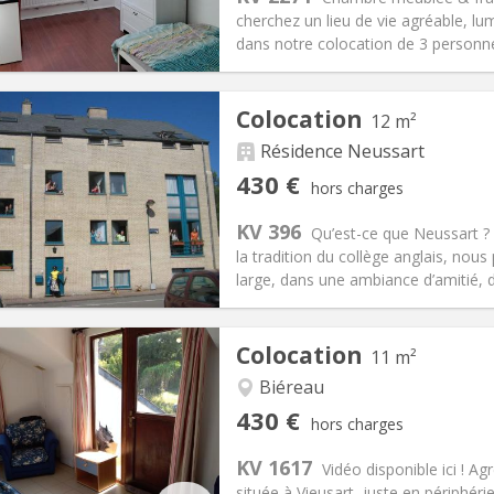
425 €
Salle de bain:
Commune
cherchez un lieu de vie agréable, lu
 Pratiques
Aménagement
dans notre colocation de 3 personne
Colocation
12 m²
Résidence Neussart
iation:
Acceptée
Pièces privées:
1
430 €
hors charges
10 mois, 5-6 mois
Superficie:
12 m
2
s:
190 €
Cuisine:
Commune
KV 396
Qu’est-ce que Neussart ?
430 €
Salle de bain:
Commune
la tradition du collège anglais, nou
 Pratiques
Aménagement
large, dans une ambiance d’amitié, d’
Colocation
11 m²
Biéreau
iation:
Acceptée
Pièces privées:
1
430 €
hors charges
12 mois
Superficie:
11 m
2
s:
100 €
Cuisine:
Commune
KV 1617
Vidéo disponible ici ! 
430 €
Salle de bain:
Commune
située à Vieusart, juste en périphér