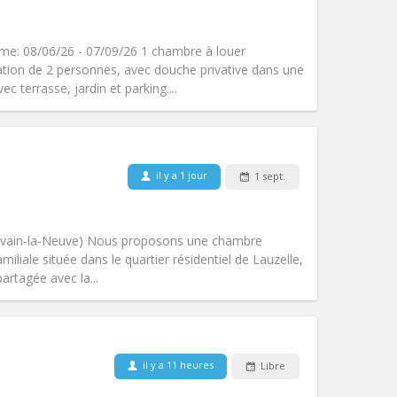
Fumeur:
Non-fumeur
Accès PMR:
Non
chaleureuse
rme: 08/06/26 - 07/09/26 1 chambre à louer
Atmosphère:
Calme, studieuse,
ation de 2 personnes, avec douche privative dans une
Autre
 terrasse, jardin et parking....
il y a 1 jour
1 sept.
Animaux de compagnie:
Non
Fumeur:
Non-fumeur
Accès PMR:
Non
Louvain-la-Neuve) Nous proposons une chambre
Atmosphère:
Studieuse, calme
liale située dans le quartier résidentiel de Lauzelle,
Autre
artagée avec la...
Animaux de compagnie:
Non
Fumeur:
Non-fumeur
il y a 11 heures
Libre
Accès PMR:
Non