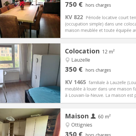
iation:
Non
Pièces privées:
2
750 €
hors charges
3-4 mois, vacances d'été
Superficie:
120 m
2
s:
50 €
Cuisine:
Commune
KV 822
Période locative court te
750 €
Salle de bain:
Privée
(occupation simple) dans une coloc
 Pratiques
Aménagement
maison meublée et toute équipée avec
Colocation
12 m²
Lauzelle
iation:
Non
Pièces privées:
1
350 €
hors charges
10 mois, 5-6 mois, 3-4 mois
Superficie:
12 m
2
s:
100 €
Cuisine:
Commune
KV 1465
familiale à Lauzelle (
350 €
Salle de bain:
Commune
meublée à louer dans une maison fami
 Pratiques
Aménagement
à Louvain-la-Neuve. La maison est p
Maison
60 m²
Ottignies
iation:
Non
Pièces privées:
1
350 €
hors charges