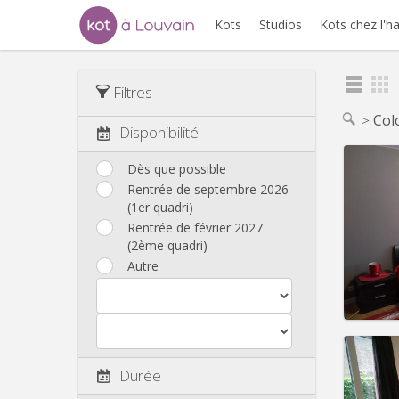
Kots
Studios
Kots chez l'h
Filtres
Col
Disponibilité
Dès que possible
Domicil
Rentrée de septembre 2026
mois, 
(1er quadri)
mois, 
Durée:
Rentrée de février 2027
Charge
(2ème quadri)
Loyer:
Autre
Infos
Durée