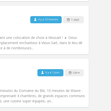
il y a 12 heures
1 sept.
Animaux de compagnie:
Non
Fumeur:
Non-fumeur
Accès PMR:
Non
ans une colocation de choix à Vieusart ! 🔸 Deux
Atmosphère:
Chaleureuse
lacement enchanteur à Vieux-Sart, dans le lieu-dit
Autre
ce à de nombreuses...
Animaux de compagnie:
Non
il y a 1 jour
Libre
Fumeur:
Fumeur ok
Accès PMR:
Non
chaleureuse, calme
 minutes du Domaine du Blé, 10 minutes de Wavre :
Atmosphère:
Communautaire,
comprenant 4 chambres, de grands espaces communs
Autre
, une cuisine super équipée, un...