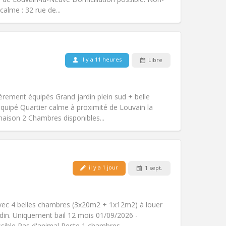
Autre
calme : 32 rue de...
il y a 11 heures
Libre
Animaux de compagnie:
Non
Fumeur:
Non-fumeur
Accès PMR:
Non
èrement équipés Grand jardin plein sud + belle
Atmosphère:
Calme, communautaire
uipé Quartier calme à proximité de Louvain la
Autre
aison 2 Chambres disponibles...
il y a 1 jour
1 sept.
Animaux de compagnie:
Non
Fumeur:
Non-fumeur
Accès PMR:
Non
ec 4 belles chambres (3x20m2 + 1x12m2) à louer
Atmosphère:
Calme
rdin. Uniquement bail 12 mois 01/09/2026 -
Autre
sible Pas d'animal Reste 1 chambres...