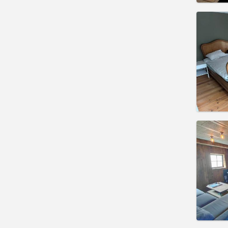
Domicil
Durée:
Charge
Loyer:
Infos
Domicil
Durée:
Charge
Loyer:
Infos