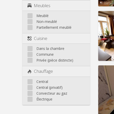
Meubles
Meublé
Non-meublé
Domicil
Partiellement meublé
mois
Durée:
Cuisine
Charge
Loyer:
Dans la chambre
Infos
Commune
Privée (pièce distincte)
Chauffage
Domicil
Central
mois
Central (privatif)
Durée:
Convecteur au gaz
Charge
Loyer:
Électrique
Infos