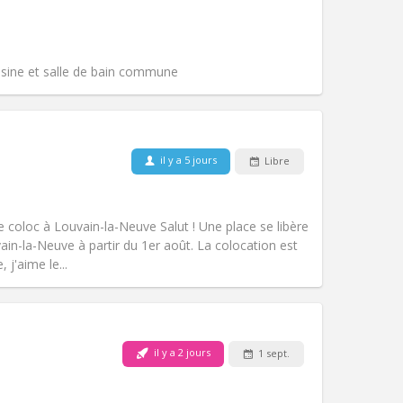
communautaire
chaleureuse, calme,
Atmosphère:
Studieuse,
Autre
isine et salle de bain commune
Animaux de compagnie:
Acceptés
il y a 5 jours
Libre
Fumeur:
Fumeur ok
Accès PMR:
Non
chaleureuse
coloc à Louvain-la-Neuve Salut ! Une place se libère
Atmosphère:
Studieuse, calme,
in-la-Neuve à partir du 1er août. La colocation est
Autre
 j'aime le...
il y a 2 jours
1 sept.
Animaux de compagnie:
Non
Fumeur:
Non-fumeur