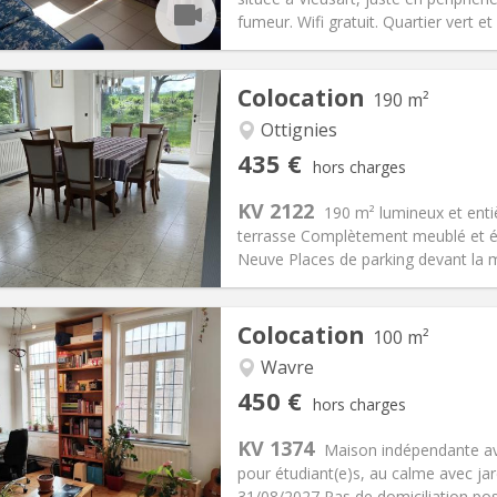
 Pratiques
Aménagement
fumeur. Wifi gratuit. Quartier vert et 
Colocation
190 m²
Ottignies
iation:
Acceptée
Pièces privées:
1
435 €
hors charges
12 mois, 11 mois
Superficie:
190 m
2
s:
160 €
Cuisine:
Commune
KV 2122
190 m² lumineux et enti
435 €
Salle de bain:
Commune
terrasse Complètement meublé et éq
 Pratiques
Aménagement
Neuve Places de parking devant la m
Colocation
100 m²
Wavre
iation:
Non
Pièces privées:
5
450 €
hors charges
12 mois
Superficie:
100 m
2
s:
50 €
Cuisine:
Commune
KV 1374
Maison indépendante av
450 €
Salle de bain:
Commune
pour étudiant(e)s, au calme avec ja
 Pratiques
Aménagement
31/08/2027 Pas de domiciliation pos