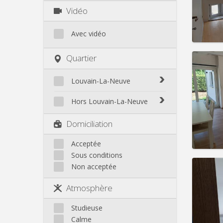
Charge
Vidéo
Loyer:
Infos
Avec vidéo
Quartier
Louvain-La-Neuve
Domicil
Durée:
Biéreau
Hors Louvain-La-Neuve
Charge
Blocry
Loyer:
Court-St.-Étienne
Domiciliation
Centre
Gembloux
Infos
L'Hocaille
Genappe
Acceptée
La Baraque
Sous conditions
Mont-Saint-Guibert
Lauzelle
Non acceptée
Nivelles
Les Bruyères
Ottignies
Atmosphère
Rixensart
Domicil
Durée:
Walhain
Studieuse
Charge
Wavre
Calme