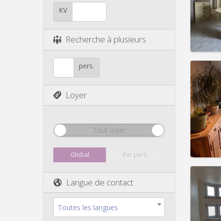
Durée:
Charge
KV
Loyer:
Infos
Recherche à plusieurs
pers.
Loyer
Domicil
Durée:
Charge
Loyer:
Tout loyer
Infos
Global
Par pers.
Langue de contact
Domicil
Toutes les langues
Durée: