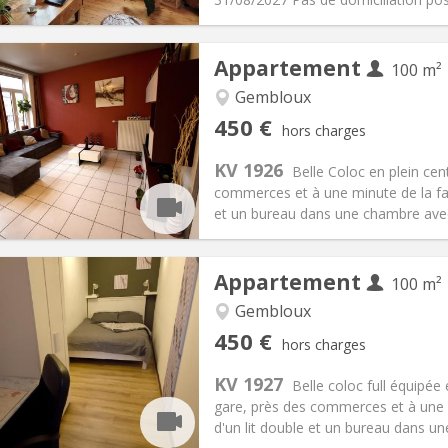
Appartement
100 m²
iation:
Sous conditions
Gembloux
Pièces privées:
1
450 €
hors charges
12 mois, 11 mois, 10 mois, 5-6
Superficie:
100 m
2
s:
150 €
Cuisine:
Commune
KV 1926
Belle Coloc en plein cen
450 €
Salle de bain:
Commune
commerces et à une minute de la fac
 Pratiques
Aménagement
et un bureau dans une chambre avec v
Appartement
100 m²
iation:
Sous conditions
Gembloux
Pièces privées:
1
450 €
hors charges
12 mois, 11 mois, 10 mois, 5-6
Superficie:
100 m
2
s:
150 €
Cuisine:
Commune
KV 1927
Belle coloc full équipée
450 €
Salle de bain:
Commune
gare, près des commerces et à une 
 Pratiques
Aménagement
d'un lit double et un bureau dans un