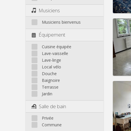
Infos
Musiciens
Musiciens bienvenus
Équipement
Domicil
Durée:
Cuisine équipée
Charge
Lave-vaisselle
Loyer:
Lave-linge
Local vélo
Infos
Douche
Baignoire
Terrasse
Jardin
Domicil
Salle de bain
Durée:
Charge
Privée
Loyer:
Commune
Infos