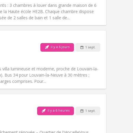
Accès PMR:
Non
nts : 3 chambres à louer dans grande maison de 6
Atmosphère:
Calme
de la Haute école HE2B. Chaque chambre dispose
Autre
e de 2 salles de bain et 1 salle de...
il y a 6 jours
1 sept.
Animaux de compagnie:
Non
Fumeur:
Non-fumeur
Accès PMR:
Non
 villa lumineuse et moderne, proche de Louvain-la-
Atmosphère:
Calme
km). Bus 34 pour Louvain-la-Neuve à 30 mètres ;
Autre
harges comprises. Pour...
Animaux de compagnie:
Non
il y a 6 heures
1 sept.
Fumeur:
Non-fumeur
Accès PMR:
Non
chaleureuse, calme
hement rénovée – Quartier de l'Hocaille ​Vous