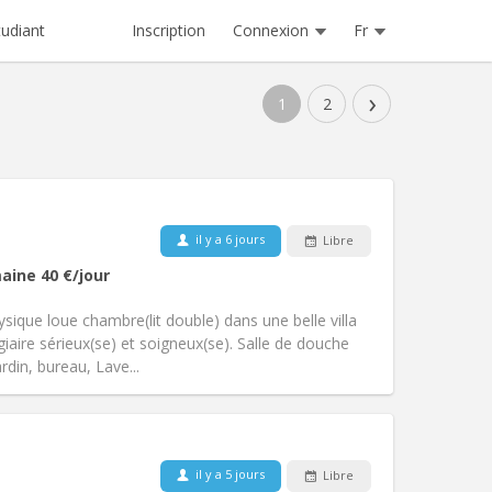
Inscription
Connexion
Fr
tudiant
›
1
2
Animaux de compagnie:
Non
il y a 6 jours
Libre
Fumeur:
Non-fumeur
aine
40 €
/jour
Accès PMR:
Non
studieuse, chaleureuse, calme
ique loue chambre(lit double) dans une belle villa
Atmosphère:
Communautaire,
ire sérieux(se) et soigneux(se). Salle de douche
Autre
ardin, bureau, Lave...
Animaux de compagnie:
Non
il y a 5 jours
Libre