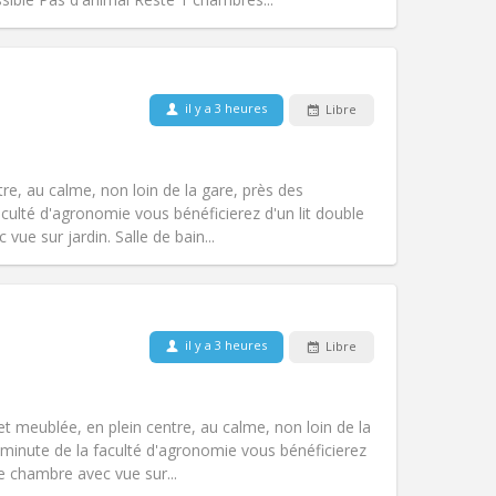
Animaux de compagnie:
Non
il y a 3 heures
Libre
Fumeur:
Non-fumeur
Accès PMR:
Non
studieuse, communautaire, calme
tre, au calme, non loin de la gare, près des
Atmosphère:
Chaleureuse,
ulté d'agronomie vous bénéficierez d'un lit double
Autre
ue sur jardin. Salle de bain...
Animaux de compagnie:
Non
il y a 3 heures
Libre
Fumeur:
Non-fumeur
Accès PMR:
Non
studieuse, calme, communautaire
 et meublée, en plein centre, au calme, non loin de la
Atmosphère:
Chaleureuse,
minute de la faculté d'agronomie vous bénéficierez
Autre
e chambre avec vue sur...