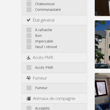
Loyer:
Autre
Chaleureuse
Infos
Communautaire
État général
À rafraichir
Bon
Domicil
Impeccable
Durée:
Neuf / rénové
Charge
Loyer:
Accès PMR
Infos
Accès PMR
Fumeur
Fumeur
Domicil
Durée:
Animaux de compagnie
Charge
Loyer:
Acceptés