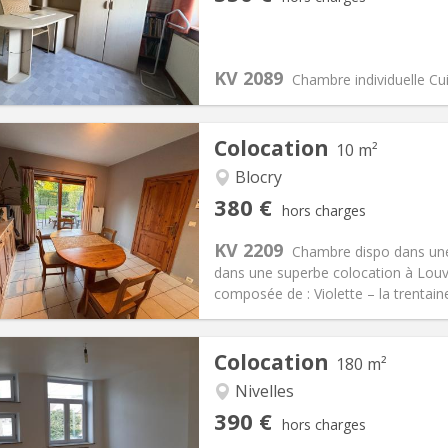
12 mois, 10 mois
Superficie:
60 m
2
s:
50 €
Cuisine:
Commune
350 €
Salle de bain:
Commune
KV 2089
 Pratiques
Aménagement
Chambre individuelle Cu
Colocation
10 m²
Blocry
iation:
Acceptée
Pièces privées:
1
380 €
hors charges
12 mois
Superficie:
10 m
2
s:
120 €
Cuisine:
Commune
KV 2209
Chambre dispo dans une 
380 €
Salle de bain:
Commune
dans une superbe colocation à Louva
 Pratiques
Aménagement
composée de : Violette – la trentaine,
Colocation
180 m²
Nivelles
iation:
Sous conditions
Pièces privées:
1
390 €
hors charges
12 mois
Superficie:
180 m
2