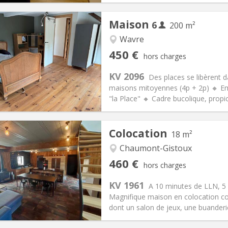
Maison
6
200 m²
Wavre
iation:
Acceptée
Pièces privées:
1
450 €
hors charges
12 mois
Superficie:
200 m
2
s:
75 € (13 €/pers.)
Cuisine:
Commune
KV 2096
Des places se libèrent d
450 € (75 €/pers.)
Salle de bain:
Commune
maisons mitoyennes (4p + 2p) 🔸 Emp
 Pratiques
Aménagement
"la Place" 🔸 Cadre bucolique, propi
Colocation
18 m²
Chaumont-Gistoux
iation:
Acceptée
Pièces privées:
1
460 €
hors charges
12 mois, 11 mois, 10 mois
Superficie:
18 m
2
s:
80 €
Cuisine:
Commune
KV 1961
A 10 minutes de LLN, 5
460 €
Salle de bain:
Privée
Magnifique maison en colocation 
 Pratiques
Aménagement
dont un salon de jeux, une buanderie