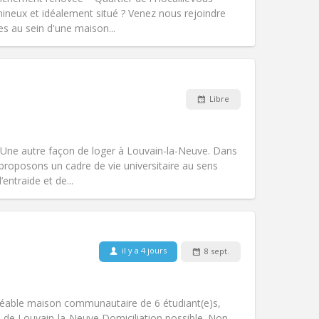
Atmosphère:
Studieuse,
mineux et idéalement situé ? Venez nous rejoindre
Autre
s au sein d'une maison...
Animaux de compagnie:
Non
Fumeur:
Non-fumeur
Libre
Accès PMR:
Non
chaleureuse
communautaire, calme,
 Une autre façon de loger à Louvain-la-Neuve. Dans
Atmosphère:
Studieuse,
s proposons un cadre de vie universitaire au sens
Autre
entraide et de...
il y a 4 jours
8 sept.
Animaux de compagnie:
Non
Fumeur:
Non-fumeur
Accès PMR:
Non
Agréable maison communautaire de 6 étudiant(e)s,
Atmosphère:
Communautaire, calme
ie de Louvain-la-Neuve Domiciliation possible. Non-