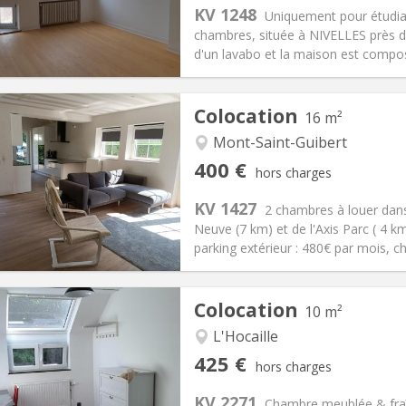
s:
75 €
Cuisine:
Commune
KV 1248
Uniquement pour étudia
390 €
Salle de bain:
Commune
chambres, située à NIVELLES près 
 Pratiques
Aménagement
d'un lavabo et la maison est composé
Colocation
16 m²
Mont-Saint-Guibert
iation:
Non
Pièces privées:
1
400 €
hors charges
12 mois, 10 mois
Superficie:
16 m
2
s:
80 €
Cuisine:
Commune
KV 1427
2 chambres à louer dans
400 €
Salle de bain:
Commune
Neuve (7 km) et de l'Axis Parc ( 4 
 Pratiques
Aménagement
parking extérieur : 480€ par mois, c
Colocation
10 m²
L'Hocaille
iation:
Non
Pièces privées:
1
425 €
hors charges
12 mois, 11 mois, 10 mois
Superficie:
10 m
2
s:
150 €
Cuisine:
Commune
KV 2271
Chambre meublée & fraîc