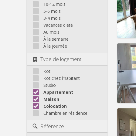
Domicil
10-12 mois
Durée:
5-6 mois
Charge
3-4 mois
Loyer:
Vacances d'été
Infos
Au mois
À la semaine
À la journée
Type de logement
Domicil
Durée:
Kot
Charge
Kot chez l'habitant
Loyer:
Studio
Appartement
Infos
Maison
Colocation
Chambre en résidence
Référence
Domicil