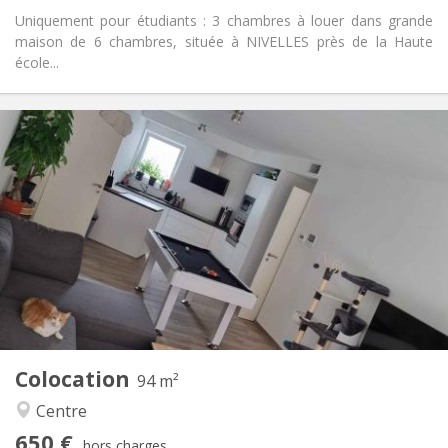
Uniquement pour étudiants : 3 chambres à louer dans grande
maison de 6 chambres, située à NIVELLES près de la Haute
école...
Infos Pratiques
650 €
Loyer:
150 €
Charges:
12 mois, 11 mois, 10 mois
Durée:
Acceptée
Domiciliation:
Aménagement
Commune
Salle de bain:
Commune
Cuisine:
2
94 m
Superficie:
1
Pièces privées:
Colocation
Autre
94 m²
Chaleureuse, calme
Atmosphère:
Centre
Oui
Accès PMR:
650 €
Non-fumeur
Fumeur:
hors charges