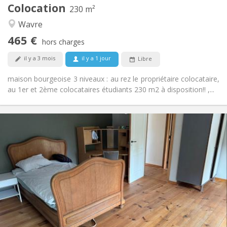
Colocation
Autre
230 m²
Chaleureuse, studieuse, communautaire,
Atmosphère:
Wavre
calme
465 €
Non
Accès PMR:
hors charges
Non-fumeur
Fumeur:
il y a 3 mois
il y a 1 jour
Libre
Non
Animaux de compagnie:
maison bourgeoise 3 niveaux : au rez le propriétaire colocataire,
au 1er et 2ème colocataires étudiants 230 m2 à disposition!! ,...
Infos Pratiques
450 € (75 €/pers.)
Loyer:
75 € (13 €/pers.)
Charges:
12 mois
Durée:
Acceptée
Domiciliation:
Aménagement
Commune
Salle de bain:
Commune
Cuisine:
2
200 m
Superficie: