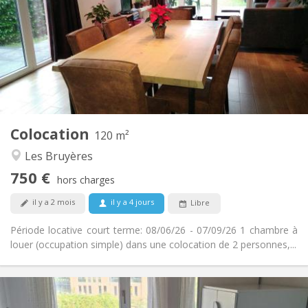
3-4 mois, vacances d'été
Durée:
Non
Domiciliation:
Aménagement
Privée
Salle de bain:
Commune
Cuisine:
2
120 m
Superficie:
2
Pièces privées:
Colocation
Autre
120 m²
Calme, studieuse, chaleureuse
Atmosphère:
Les Bruyères
Non
Accès PMR:
750 €
Non-fumeur
Fumeur:
hors charges
Non
Animaux de compagnie:
il y a 2 mois
il y a 4 jours
Libre
Période locative court terme: 08/06/26 - 07/09/26 1 chambre à
louer (occupation simple) dans une colocation de 2 personnes,...
Infos Pratiques