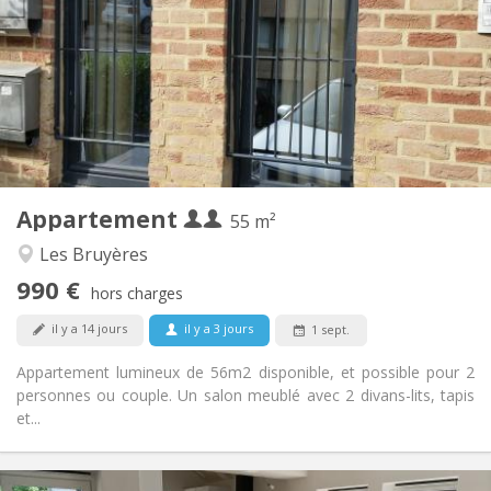
260 € (130 €/pers.)
Charges:
12 mois, 5-6 mois
Durée:
Non
Domiciliation:
Aménagement
Privée
Salle de bain:
Privée (pièce distincte)
Cuisine:
2
55 m
Superficie:
4
Pièces privées:
Appartement
Autre
55 m²
Calme, chaleureuse, studieuse
Atmosphère:
Les Bruyères
Oui
Accès PMR:
990 €
Non-fumeur
Fumeur:
hors charges
Non
Animaux de compagnie:
il y a 14 jours
il y a 3 jours
1 sept.
Appartement lumineux de 56m2 disponible, et possible pour 2
personnes ou couple. Un salon meublé avec 2 divans-lits, tapis
et...