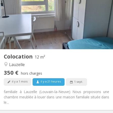
350 €
Loyer:
100 €
Charges:
10 mois, 5-6 mois, 3-4 mois
Durée:
Non
Domiciliation:
Aménagement
Commune
Salle de bain:
Commune
Cuisine:
2
12 m
Superficie:
1
Pièces privées:
Colocation
Autre
12 m²
Calme, studieuse
Atmosphère:
Lauzelle
Non
Accès PMR:
350 €
Non-fumeur
Fumeur:
hors charges
Non
Animaux de compagnie:
il y a 1 mois
il y a 21 heures
1 sept.
familiale à Lauzelle (Louvain-la-Neuve) Nous proposons une
chambre meublée à louer dans une maison familiale située dans
le...