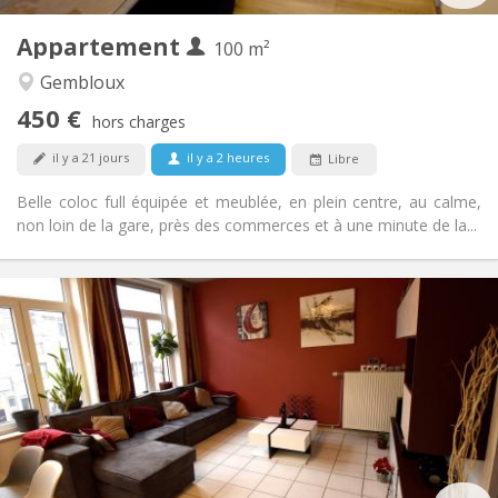
1
Pièces privées:
Appartement
Autre
100 m²
Calme, chaleureuse, communautaire,
Atmosphère:
Gembloux
studieuse
450 €
Non
Accès PMR:
hors charges
Non-fumeur
Fumeur:
il y a 21 jours
il y a 2 heures
Libre
Non
Animaux de compagnie:
Belle coloc full équipée et meublée, en plein centre, au calme,
non loin de la gare, près des commerces et à une minute de la...
Infos Pratiques
450 €
Loyer:
150 €
Charges:
12 mois, 11 mois, 10 mois, 5-6 mois
Durée:
Sous conditions
Domiciliation:
Aménagement
Commune
Salle de bain:
Commune
Cuisine: