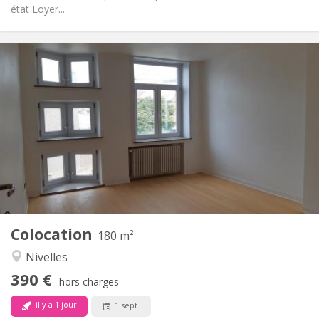
état Loyer...
Infos Pratiques
390 €
Loyer:
75 €
Charges:
12 mois
Durée:
Sous conditions
Domiciliation:
Aménagement
Commune
Salle de bain:
Commune
Cuisine:
2
180 m
Superficie:
1
Pièces privées:
Colocation
Autre
180 m²
Calme
Atmosphère:
Nivelles
Non
Accès PMR:
390 €
Non-fumeur
Fumeur:
hors charges
Non
Animaux de compagnie:
il y a 1 jour
1 sept.