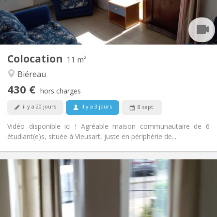
Commune
Salle de bain:
Commune
Cuisine:
2
11 m
Superficie:
1
Pièces privées:
Colocation
Autre
11 m²
Calme, communautaire
Atmosphère:
Biéreau
Non
Accès PMR:
430 €
Non-fumeur
Fumeur:
hors charges
Non
Animaux de compagnie:
il y a 20 jours
il y a 3 jours
8 sept.
Vidéo disponible ici ! Agréable maison communautaire de 6
étudiant(e)s, située à Vieusart, juste en périphérie de...
Infos Pratiques
1070 € (535 €/pers.)
Loyer:
230 € (115 €/pers.)
Charges:
12 mois
Durée:
Sous conditions
Domiciliation: