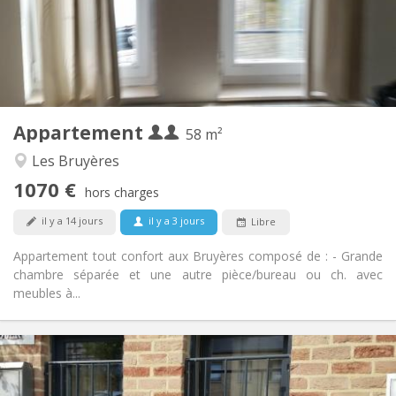
Aménagement
Privée
Salle de bain:
Privée (pièce distincte)
Cuisine:
2
58 m
Superficie:
2
Pièces privées:
Appartement
Autre
58 m²
Studieuse, calme, chaleureuse
Atmosphère:
Les Bruyères
Oui
Accès PMR:
1070 €
Non-fumeur
Fumeur:
hors charges
Non
Animaux de compagnie:
il y a 14 jours
il y a 3 jours
Libre
Appartement tout confort aux Bruyères composé de : - Grande
chambre séparée et une autre pièce/bureau ou ch. avec
meubles à...
Infos Pratiques
990 € (495 €/pers.)
Loyer: