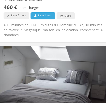
Non
Accès PMR:
460 €
Fumeur ok
Fumeur:
hors charges
Non
Animaux de compagnie:
il y a 6 mois
il y a 1 jour
Libre
A 10 minutes de LLN, 5 minutes du Domaine du Blé, 10 minutes
de Wavre : Magnifique maison en colocation comprenant 4
chambres,...
Infos Pratiques
465 €
Loyer:
75 €
Charges:
12 mois
Durée:
Sous conditions
Domiciliation:
Aménagement
Privée
Salle de bain:
Commune
Cuisine:
2
230 m
Superficie:
7
Pièces privées: