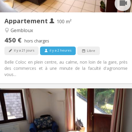
2
100 m
Superficie:
1
Pièces privées:
Appartement
Autre
100 m²
Chaleureuse, calme, communautaire,
Atmosphère:
Gembloux
studieuse
450 €
Non
Accès PMR:
hors charges
Non-fumeur
Fumeur:
il y a 21 jours
il y a 2 heures
Libre
Non
Animaux de compagnie:
Belle Coloc en plein centre, au calme, non loin de la gare, près
des commerces et à une minute de la faculté d'agronomie
vous...
Infos Pratiques
430 €
Loyer:
100 €
Charges:
12 mois
Durée:
Acceptée
Domiciliation:
Aménagement