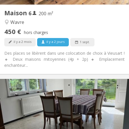
1
Pièces privées:
Maison
6
Autre
200 m²
Chaleureuse
Atmosphère:
Wavre
Non
Accès PMR:
450 €
Non-fumeur
Fumeur:
hors charges
Non
Animaux de compagnie:
il y a 2 mois
il y a 2 jours
1 sept.
Des places se libèrent dans une colocation de choix à Vieusart !
🔸 Deux maisons mitoyennes (4p + 2p) 🔸 Emplacement
enchanteur...
Infos Pratiques
435 €
Loyer:
160 €
Charges:
12 mois, 11 mois
Durée:
Acceptée
Domiciliation:
Aménagement
Commune
Salle de bain: