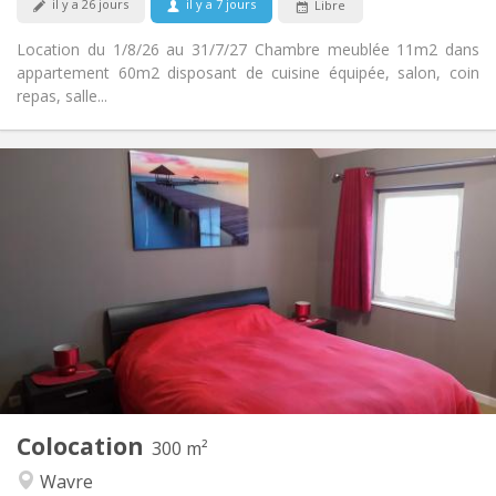
il y a 26 jours
il y a 7 jours
Libre
Location du 1/8/26 au 31/7/27 Chambre meublée 11m2 dans
appartement 60m2 disposant de cuisine équipée, salon, coin
repas, salle...
Infos Pratiques
600 €
Loyer:
0 €
Charges:
12 mois, 11 mois, 10 mois, 5-6 mois, 3-4 mois,
Durée:
vacances d'été, au mois, à la semaine, à la journée
Non
Domiciliation:
Aménagement
Privée
Salle de bain:
Commune
Cuisine:
2
300 m
Superficie:
2
Pièces privées:
Colocation
300 m²
Autre
Wavre