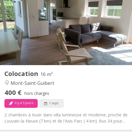
Infos Pratiques
400 €
Loyer:
80 €
Charges:
12 mois, 10 mois
Durée:
Non
Domiciliation:
Aménagement
Commune
Salle de bain:
Commune
Cuisine:
2
16 m
Superficie:
1
Pièces privées:
Colocation
Autre
16 m²
Calme
Atmosphère:
Mont-Saint-Guibert
Non
Accès PMR:
400 €
Non-fumeur
Fumeur:
hors charges
Non
Animaux de compagnie:
il y a 5 jours
1 sept.
2 chambres à louer dans villa lumineuse et moderne, proche de
Louvain-la-Neuve (7 km) et de l'Axis Parc ( 4 km). Bus 34 pour...