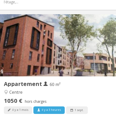
l'étage,...
Infos Pratiques
1050 €
Loyer:
120 €
Charges:
12 mois, 3-4 mois, au mois
Durée:
Acceptée
Domiciliation:
Aménagement
Privée
Salle de bain:
Privée (pièce distincte)
Cuisine:
2
60 m
Superficie:
5
Pièces privées:
Appartement
Autre
60 m²
Calme
Atmosphère:
Centre
Non
Accès PMR:
1050 €
Non-fumeur
Fumeur:
hors charges
Non
Animaux de compagnie:
il y a 1 mois
il y a 3 heures
1 sept.