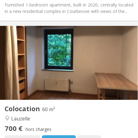
Furnished 1-bedroom apartment, built in 2020, centrally located
in a new residential complex in Courbevoie with views of the...
Infos Pratiques
700 €
Loyer:
100 €
Charges:
12 mois
Durée:
Non
Domiciliation:
Aménagement
Commune
Salle de bain:
Commune
Cuisine:
2
60 m
Superficie:
1
Pièces privées:
Colocation
Autre
60 m²
Chaleureuse, calme, studieuse
Atmosphère:
Lauzelle
Non
Accès PMR:
700 €
Non-fumeur
Fumeur:
hors charges
Non
Animaux de compagnie: