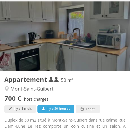
Infos Pratiques
700 € (350 €/pers.)
Loyer:
110 € (55 €/pers.)
Charges:
12 mois
Durée:
Non
Domiciliation:
Aménagement
Privée
Salle de bain:
Privée (pièce distincte)
Cuisine:
2
50 m
Superficie:
2
Pièces privées:
Appartement
Autre
50 m²
Calme
Atmosphère:
Mont-Saint-Guibert
Non
Accès PMR:
700 €
Non-fumeur
Fumeur:
hors charges
Non
Animaux de compagnie:
il y a 1 mois
il y a 20 heures
1 sept.
Duplex de 50 m2 situé à Mont-Saint-Guibert dans rue calme Rue
Demi-Lune Le rez comporte un coin cuisine et un salon. A