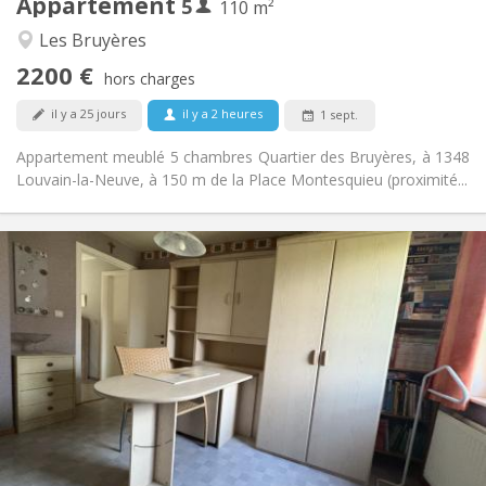
Appartement
5
Autre
110 m²
Studieuse, calme
Atmosphère:
Les Bruyères
Non
Accès PMR:
2200 €
Non-fumeur
Fumeur:
hors charges
Non
Animaux de compagnie:
il y a 25 jours
il y a 2 heures
1 sept.
Appartement meublé 5 chambres Quartier des Bruyères, à 1348
Louvain-la-Neuve, à 150 m de la Place Montesquieu (proximité...
Infos Pratiques
350 €
Loyer:
50 €
Charges:
12 mois, 10 mois
Durée:
Non
Domiciliation:
Aménagement
Commune
Salle de bain:
Commune
Cuisine:
2
60 m
Superficie:
1
Pièces privées: