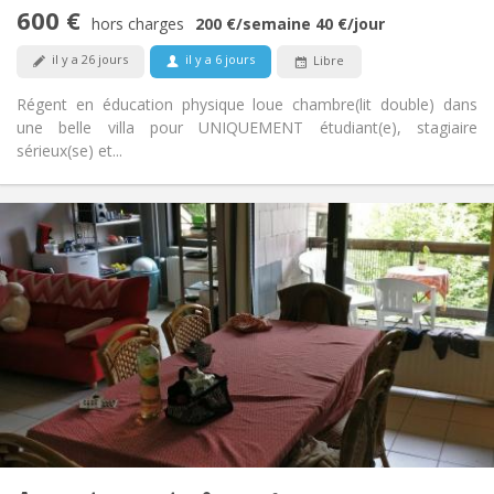
Calme, studieuse, chaleureuse,
Atmosphère:
600 €
communautaire
hors charges
200 €
/semaine
40 €
/jour
Non
Accès PMR:
il y a 26 jours
il y a 6 jours
Libre
Non-fumeur
Fumeur:
Non
Animaux de compagnie:
Régent en éducation physique loue chambre(lit double) dans
une belle villa pour UNIQUEMENT étudiant(e), stagiaire
sérieux(se) et...
Infos Pratiques
2200 € (440 €/pers.)
Loyer:
375 € (75 €/pers.)
Charges:
12 mois
Durée:
Non
Domiciliation:
Aménagement
Commune
Salle de bain:
Commune
Cuisine:
2
110 m
Superficie:
5
Pièces privées: