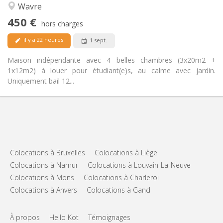
Calme
Atmosphère:
Wavre
Non
Accès PMR:
450 €
Non-fumeur
Fumeur:
hors charges
Non
Animaux de compagnie:
il y a 22 heures
1 sept.
Maison indépendante avec 4 belles chambres (3x20m2 +
1x12m2) à louer pour étudiant(e)s, au calme avec jardin.
Uniquement bail 12...
Colocations à Bruxelles
Colocations à Liège
Colocations à Namur
Colocations à Louvain-La-Neuve
Colocations à Mons
Colocations à Charleroi
Colocations à Anvers
Colocations à Gand
À propos
Hello Kot
Témoignages