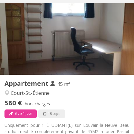
Infos Pratiques
560 €
Loyer:
100 €
Charges:
12 mois
Durée:
Non
Domiciliation:
Aménagement
Privée
Salle de bain:
Privée (pièce distincte)
Cuisine:
2
45 m
Superficie:
3
Pièces privées:
Appartement
Autre
45 m²
Studieuse
Atmosphère:
Court-St.-Étienne
Non
Accès PMR:
560 €
Non-fumeur
Fumeur:
hors charges
Non
Animaux de compagnie:
il y a 1 jour
15 sept.
Uniquement pour 1 ÉTUDIANT(E) sur Louvain-la-Neuve Beau
studio meublé complètement privatif de 45M2 à louer Parfait