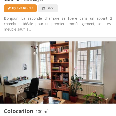
Acceptés
Animaux de compagnie:
il y a 23 heures
Libre
Bonjour, La seconde chambre se libère dans un appart 2
chambres. idéale pour un premier emménagement, tout est
meublé sauf la...
Infos Pratiques
450 €
Loyer:
50 €
Charges:
12 mois
Durée:
Non
Domiciliation:
Aménagement
Commune
Salle de bain:
Commune
Cuisine:
2
100 m
Superficie:
5
Pièces privées:
Colocation
Autre
100 m²