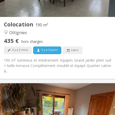
Commune
Cuisine:
2
190 m
Superficie:
1
Pièces privées:
Colocation
Autre
190 m²
Calme, communautaire
Atmosphère:
Ottignies
Non
Accès PMR:
435 €
Non-fumeur
Fumeur:
hors charges
Non
Animaux de compagnie:
il y a 2 mois
il y a 4 jours
Libre
190 m² lumineux et entièrement équipés Grand jardin plein sud
+ belle terrasse Complètement meublé et équipé Quartier calme
à...
Infos Pratiques
380 €
Loyer:
120 €
Charges:
12 mois
Durée:
Acceptée
Domiciliation: