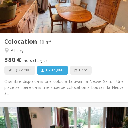
Aménagement
Commune
Salle de bain:
Commune
Cuisine:
2
10 m
Superficie:
1
Pièces privées:
Colocation
Autre
10 m²
Calme, chaleureuse, studieuse
Atmosphère:
Blocry
Non
Accès PMR:
380 €
Fumeur ok
Fumeur:
hors charges
Acceptés
Animaux de compagnie:
il y a 2 mois
il y a 5 jours
Libre
Chambre dispo dans une coloc à Louvain-la-Neuve Salut ! Une
place se libère dans une superbe colocation à Louvain-la-Neuve
à...
Infos Pratiques
750 €
Loyer:
50 €
Charges: