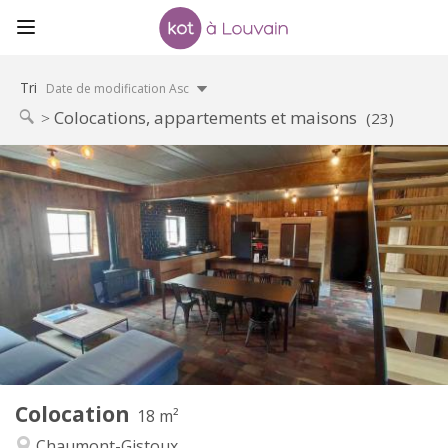
Tri
Date de modification Asc
Colocations, appartements et maisons
(23)
Infos Pratiques
460 €
Loyer:
80 €
Charges:
12 mois, 11 mois, 10 mois
Durée:
Acceptée
Domiciliation:
Aménagement
Privée
Salle de bain:
Commune
Cuisine:
2
18 m
Superficie:
1
Pièces privées:
Colocation
Autre
18 m²
Chaleureuse, communautaire, calme
Atmosphère:
Chaumont-Gistoux