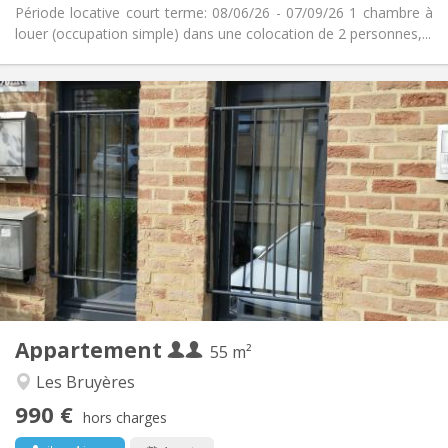
Période locative court terme: 08/06/26 - 07/09/26 1 chambre à
louer (occupation simple) dans une colocation de 2 personnes,...
Infos Pratiques
990 € (495 €/pers.)
Loyer:
260 € (130 €/pers.)
Charges:
12 mois, 5-6 mois
Durée:
Non
Domiciliation:
Aménagement
Privée
Salle de bain:
Privée (pièce distincte)
Cuisine:
2
55 m
Superficie:
4
Pièces privées:
Appartement
Autre
55 m²
Calme, chaleureuse, studieuse
Atmosphère:
Les Bruyères
Oui
Accès PMR:
990 €
Non-fumeur
Fumeur:
hors charges
Non
Animaux de compagnie: