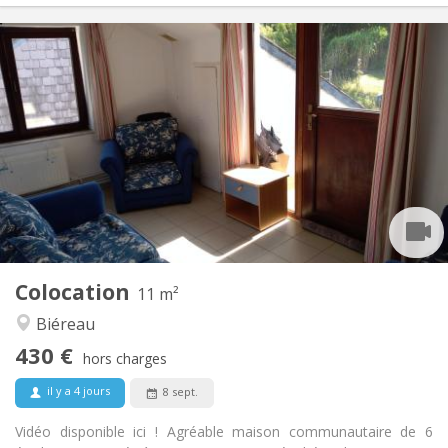
Infos Pratiques
430 €
Loyer:
100 €
Charges:
12 mois
Durée:
Acceptée
Domiciliation:
Aménagement
Commune
Salle de bain:
Commune
Cuisine:
2
11 m
Superficie:
1
Pièces privées:
Colocation
Autre
11 m²
Communautaire, calme
Atmosphère:
Biéreau
Non
Accès PMR:
430 €
Non-fumeur
Fumeur:
hors charges
Non
Animaux de compagnie:
il y a 4 jours
8 sept.
Vidéo disponible ici ! Agréable maison communautaire de 6