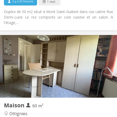
il y a 23 heures
1 sept.
Duplex de 50 m2 situé à Mont-Saint-Guibert dans rue calme Rue
Demi-Lune Le rez comporte un coin cuisine et un salon. A
l'étage,...
Infos Pratiques
350 €
Loyer:
50 €
Charges:
12 mois, 10 mois
Durée:
Non
Domiciliation:
Aménagement
Commune
Salle de bain:
Commune
Cuisine:
2
60 m
Superficie:
1
Pièces privées:
Maison
Autre
60 m²
Studieuse, chaleureuse, calme,
Atmosphère:
Ottignies