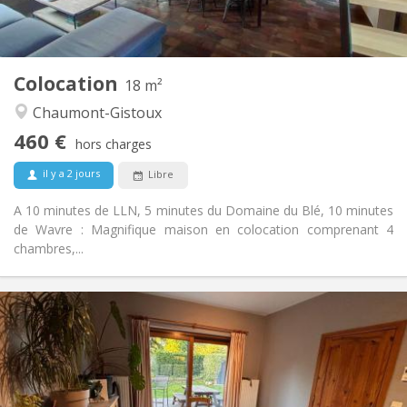
Commune
Cuisine:
2
18 m
Superficie:
1
Pièces privées:
Colocation
Autre
18 m²
Communautaire, chaleureuse, calme
Atmosphère:
Chaumont-Gistoux
Non
Accès PMR:
460 €
Fumeur ok
Fumeur:
hors charges
Non
Animaux de compagnie:
il y a 2 jours
Libre
A 10 minutes de LLN, 5 minutes du Domaine du Blé, 10 minutes
de Wavre : Magnifique maison en colocation comprenant 4
chambres,...
Infos Pratiques
380 €
Loyer:
120 €
Charges:
12 mois
Durée:
Acceptée
Domiciliation: