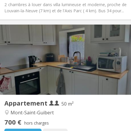
2 chambres à louer dans villa lumineuse et moderne, proche de
Louvain-la-Neuve (7 km) et de l'Axis Parc ( 4 km). Bus 34 pour...
Infos Pratiques
700 € (350 €/pers.)
Loyer:
110 € (55 €/pers.)
Charges:
12 mois
Durée:
Non
Domiciliation:
Aménagement
Privée
Salle de bain:
Privée (pièce distincte)
Cuisine:
2
50 m
Superficie:
2
Pièces privées:
Appartement
Autre
50 m²
Calme
Atmosphère:
Mont-Saint-Guibert
Non
Accès PMR:
700 €
Non-fumeur
Fumeur:
hors charges
Non
Animaux de compagnie: