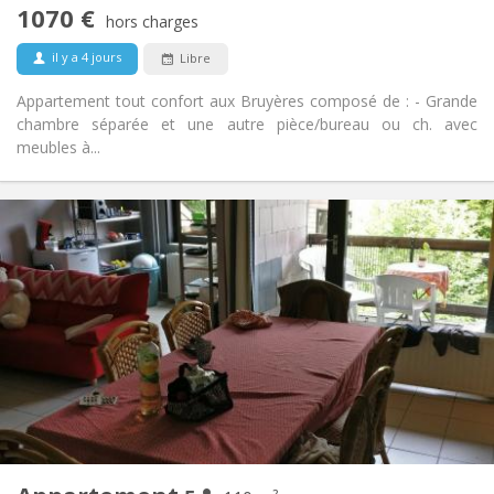
1070 €
Non-fumeur
Fumeur:
hors charges
Non
Animaux de compagnie:
il y a 4 jours
Libre
Appartement tout confort aux Bruyères composé de : - Grande
chambre séparée et une autre pièce/bureau ou ch. avec
meubles à...
Infos Pratiques
2200 € (440 €/pers.)
Loyer:
375 € (75 €/pers.)
Charges:
12 mois
Durée:
Non
Domiciliation:
Aménagement
Commune
Salle de bain:
Commune
Cuisine:
2
110 m
Superficie:
5
Pièces privées: