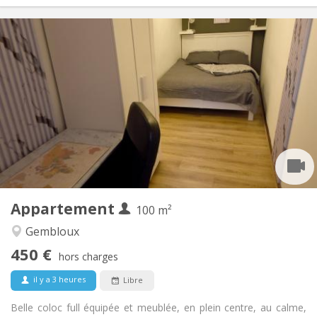
Infos Pratiques
450 €
Loyer:
150 €
Charges:
12 mois, 11 mois, 10 mois, 5-6 mois
Durée:
Sous conditions
Domiciliation:
Aménagement
Commune
Salle de bain:
Commune
Cuisine:
2
100 m
Superficie:
1
Pièces privées:
Appartement
Autre
100 m²
Calme, communautaire, chaleureuse,
Atmosphère:
Gembloux
studieuse
450 €
Non
Accès PMR:
hors charges
Non-fumeur
Fumeur:
il y a 3 heures
Libre
Non
Animaux de compagnie:
Belle coloc full équipée et meublée, en plein centre, au calme,