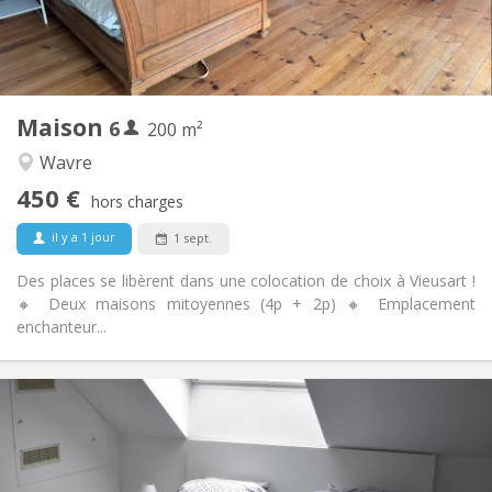
Commune
Salle de bain:
Commune
Cuisine:
2
200 m
Superficie:
1
Pièces privées:
Maison
6
Autre
200 m²
Chaleureuse
Atmosphère:
Wavre
Non
Accès PMR:
450 €
Non-fumeur
Fumeur:
hors charges
Non
Animaux de compagnie:
il y a 1 jour
1 sept.
Des places se libèrent dans une colocation de choix à Vieusart !
🔸 Deux maisons mitoyennes (4p + 2p) 🔸 Emplacement
enchanteur...
Infos Pratiques
465 €
Loyer:
75 €
Charges:
12 mois
Durée: