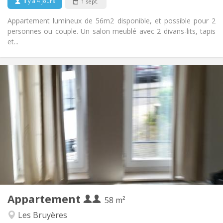
il y a 4 jours
1 sept.
Appartement lumineux de 56m2 disponible, et possible pour 2
personnes ou couple. Un salon meublé avec 2 divans-lits, tapis
et...
Infos Pratiques
1070 € (535 €/pers.)
Loyer:
230 € (115 €/pers.)
Charges:
12 mois
Durée:
Sous conditions
Domiciliation:
Aménagement
Privée
Salle de bain:
Privée (pièce distincte)
Cuisine:
2
58 m
Superficie:
2
Pièces privées:
Appartement
Autre
58 m²
Studieuse, calme, chaleureuse
Atmosphère:
Les Bruyères
Oui
Accès PMR: