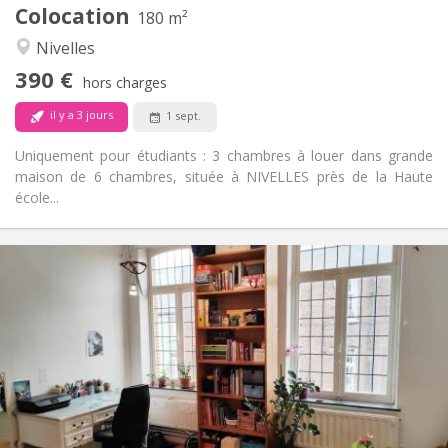
Colocation
Autre
180 m²
Calme
Atmosphère:
Nivelles
Non
Accès PMR:
390 €
Non-fumeur
Fumeur:
hors charges
Non
Animaux de compagnie:
il y a 3 jours
1 sept.
Uniquement pour étudiants : 3 chambres à louer dans grande
maison de 6 chambres, située à NIVELLES près de la Haute
école...
Infos Pratiques
450 €
Loyer:
50 €
Charges:
12 mois
Durée:
Non
Domiciliation:
Aménagement
Commune
Salle de bain:
Commune
Cuisine: