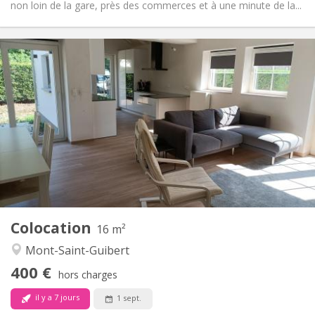
non loin de la gare, près des commerces et à une minute de la...
Infos Pratiques
400 €
Loyer:
80 €
Charges:
12 mois, 10 mois
Durée:
Non
Domiciliation:
Aménagement
Commune
Salle de bain:
Commune
Cuisine:
2
16 m
Superficie:
1
Pièces privées:
Colocation
Autre
16 m²
Calme
Atmosphère:
Mont-Saint-Guibert
Non
Accès PMR:
400 €
Non-fumeur
Fumeur:
hors charges
Non
Animaux de compagnie:
il y a 7 jours
1 sept.