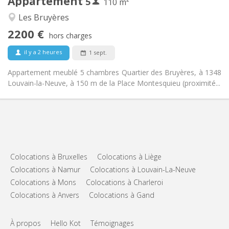
Appartement
5
Autre
110 m²
Calme, studieuse
Atmosphère:
Les Bruyères
Non
Accès PMR:
2200 €
Non-fumeur
Fumeur:
hors charges
Non
Animaux de compagnie:
il y a 2 heures
1 sept.
Appartement meublé 5 chambres Quartier des Bruyères, à 1348
Louvain-la-Neuve, à 150 m de la Place Montesquieu (proximité...
Colocations à Bruxelles
Colocations à Liège
Colocations à Namur
Colocations à Louvain-La-Neuve
Colocations à Mons
Colocations à Charleroi
Colocations à Anvers
Colocations à Gand
À propos
Hello Kot
Témoignages