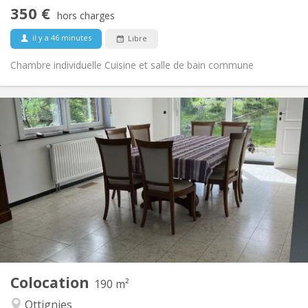
communautaire
350 €
Non
Accès PMR:
hors charges
Non-fumeur
Fumeur:
il y a 46 minutes
Libre
Non
Animaux de compagnie:
Chambre individuelle Cuisine et salle de bain commune
Infos Pratiques
435 €
Loyer:
160 €
Charges:
12 mois, 11 mois
Durée:
Acceptée
Domiciliation:
Aménagement
Commune
Salle de bain:
Commune
Cuisine:
2
190 m
Superficie:
1
Pièces privées:
Colocation
Autre
190 m²
Communautaire, calme
Atmosphère:
Ottignies