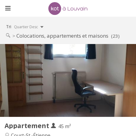
Tri
Quartier Desc
Colocations, appartements et maisons
(23)
Infos Pratiques
560 €
Loyer:
100 €
Charges:
12 mois
Durée:
Non
Domiciliation:
Aménagement
Privée
Salle de bain:
Privée (pièce distincte)
Cuisine:
2
45 m
Superficie:
3
Pièces privées:
Appartement
Autre
45 m²
Studieuse
Atmosphère:
Court-St.-Étienne