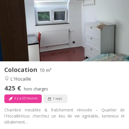
425 €
Loyer:
150 €
Charges:
12 mois, 11 mois, 10 mois
Durée:
Non
Domiciliation:
Aménagement
Commune
Salle de bain:
Commune
Cuisine:
2
10 m
Superficie:
1
Pièces privées:
Colocation
Autre
10 m²
Chaleureuse, calme, studieuse
Atmosphère:
L'Hocaille
Non
Accès PMR:
425 €
Non-fumeur
Fumeur:
hors charges
Non
Animaux de compagnie:
il y a 23 heures
1 sept.
Chambre meublée & fraîchement rénovée – Quartier de
l'Hocaille ​Vous cherchez un lieu de vie agréable, lumineux et
idéalement...