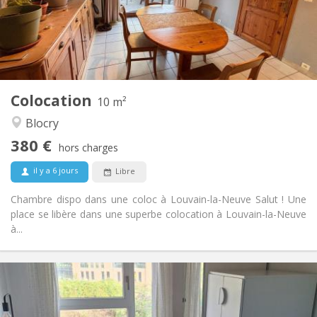
Aménagement
Commune
Salle de bain:
Commune
Cuisine:
2
10 m
Superficie:
1
Pièces privées:
Colocation
Autre
10 m²
Studieuse, calme, chaleureuse
Atmosphère:
Blocry
Non
Accès PMR:
380 €
Fumeur ok
Fumeur:
hors charges
Acceptés
Animaux de compagnie:
il y a 6 jours
Libre
Chambre dispo dans une coloc à Louvain-la-Neuve Salut ! Une
place se libère dans une superbe colocation à Louvain-la-Neuve
à...
Infos Pratiques
350 €
Loyer:
100 €
Charges: