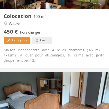
2
100 m
Superficie:
5
Pièces privées:
Colocation
Autre
100 m²
Calme
Atmosphère:
Wavre
Non
Accès PMR:
450 €
Non-fumeur
Fumeur:
hors charges
Non
Animaux de compagnie:
il y a 2 jours
1 sept.
Maison indépendante avec 4 belles chambres (3x20m2 +
1x12m2) à louer pour étudiant(e)s, au calme avec jardin.
Uniquement bail 12...
Infos Pratiques
450 € (75 €/pers.)
Loyer:
75 € (13 €/pers.)
Charges:
12 mois
Durée:
Acceptée
Domiciliation:
Aménagement