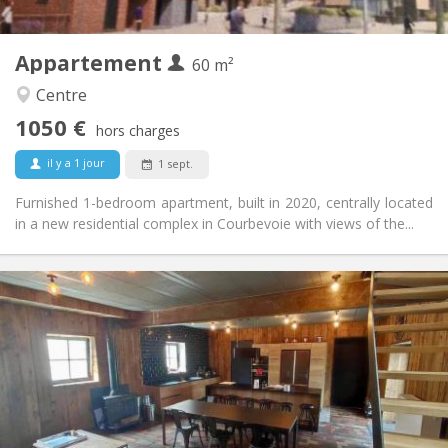
2
60 m
Superficie:
5
Pièces privées:
Appartement
Autre
60 m²
Calme
Atmosphère:
Centre
Non
Accès PMR:
1050 €
Non-fumeur
Fumeur:
hors charges
Non
Animaux de compagnie:
il y a 1 jour
1 sept.
Furnished 1-bedroom apartment, built in 2020, centrally located
in a new residential complex in Courbevoie with views of the...
Infos Pratiques
460 €
Loyer:
80 €
Charges:
12 mois, 11 mois, 10 mois
Durée:
Acceptée
Domiciliation:
Aménagement
Privée
Salle de bain: