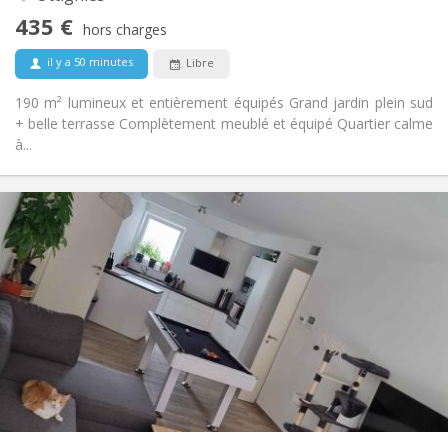
Non
Accès PMR:
435 €
Non-fumeur
Fumeur:
hors charges
Non
Animaux de compagnie:
il y a 50 minutes
Libre
190 m² lumineux et entièrement équipés Grand jardin plein sud
+ belle terrasse Complètement meublé et équipé Quartier calme
à...
Infos Pratiques
650 €
Loyer:
150 €
Charges:
12 mois, 11 mois, 10 mois
Durée:
Acceptée
Domiciliation:
Aménagement
Commune
Salle de bain:
Commune
Cuisine:
2
94 m
Superficie:
1
Pièces privées: