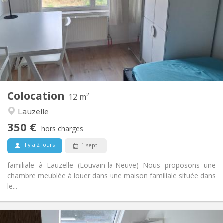
10 mois, 5-6 mois, 3-4 mois
Durée:
Non
Domiciliation:
Aménagement
Commune
Salle de bain:
Commune
Cuisine:
2
12 m
Superficie:
1
Pièces privées:
Colocation
Autre
12 m²
Studieuse, calme
Atmosphère:
Lauzelle
Non
Accès PMR:
350 €
Non-fumeur
Fumeur:
hors charges
Non
Animaux de compagnie:
il y a 2 jours
1 sept.
familiale à Lauzelle (Louvain-la-Neuve) Nous proposons une
chambre meublée à louer dans une maison familiale située dans
le...
Infos Pratiques