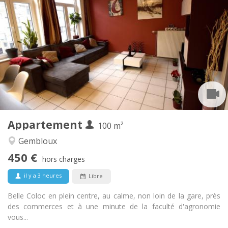
Infos Pratiques
450 €
Loyer:
150 €
Charges:
12 mois, 11 mois, 10 mois, 5-6 mois
Durée:
Sous conditions
Domiciliation:
Aménagement
Commune
Salle de bain:
Commune
Cuisine:
2
100 m
Superficie:
1
Pièces privées:
Appartement
Autre
100 m²
Studieuse, communautaire, calme,
Atmosphère:
Gembloux
chaleureuse
450 €
Non
Accès PMR:
hors charges
Non-fumeur
Fumeur:
il y a 3 heures
Libre
Non
Animaux de compagnie:
Belle Coloc en plein centre, au calme, non loin de la gare, près
des commerces et à une minute de la faculté d'agronomie
vous...