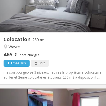
Sous conditions
Domiciliation:
Aménagement
Privée
Salle de bain:
Commune
Cuisine:
2
230 m
Superficie:
7
Pièces privées:
Colocation
Autre
230 m²
Communautaire, calme, chaleureuse,
Atmosphère:
Wavre
studieuse
465 €
Non
Accès PMR:
hors charges
Non-fumeur
Fumeur:
il y a 2 jours
Libre
Non
Animaux de compagnie:
maison bourgeoise 3 niveaux : au rez le propriétaire colocataire,
au 1er et 2ème colocataires étudiants 230 m2 à disposition!! ,...
Infos Pratiques
600 €
Loyer:
0 €
Charges: