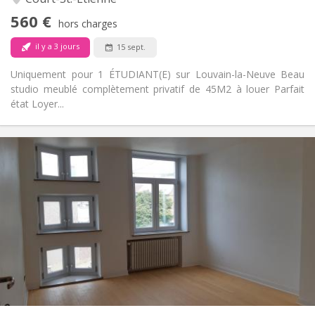
Non
Accès PMR:
560 €
Non-fumeur
Fumeur:
hors charges
Non
Animaux de compagnie:
il y a 3 jours
15 sept.
Uniquement pour 1 ÉTUDIANT(E) sur Louvain-la-Neuve Beau
studio meublé complètement privatif de 45M2 à louer Parfait
état Loyer...
Infos Pratiques
390 €
Loyer:
75 €
Charges:
12 mois
Durée:
Sous conditions
Domiciliation:
Aménagement
Commune
Salle de bain:
Commune
Cuisine:
2
180 m
Superficie:
1
Pièces privées: