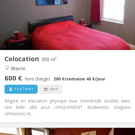
12 mois, 11 mois, 10 mois, 5-6 mois, 3-4 mois,
Durée:
vacances d'été, au mois, à la semaine, à la journée
Non
Domiciliation:
Aménagement
Privée
Salle de bain:
Commune
Cuisine:
2
300 m
Superficie:
2
Pièces privées:
Colocation
300 m²
Autre
Wavre
Communautaire, studieuse, chaleureuse,
Atmosphère:
600 €
calme
hors charges
200 €
/semaine
40 €
/jour
Non
Accès PMR:
il y a 7 jours
Libre
Non-fumeur
Fumeur:
Non
Animaux de compagnie:
Régent en éducation physique loue chambre(lit double) dans
une belle villa pour UNIQUEMENT étudiant(e), stagiaire
sérieux(se) et...