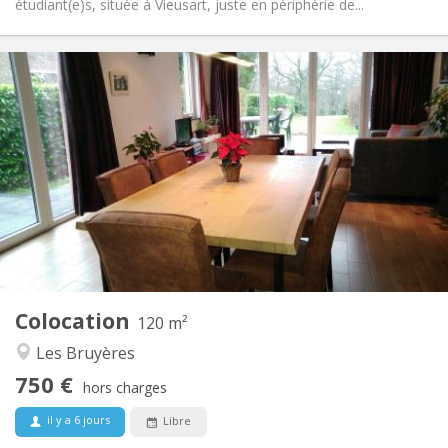
étudiant(e)s, située à Vieusart, juste en périphérie de...
Infos Pratiques
750 €
Loyer:
50 €
Charges:
3-4 mois, vacances d'été
Durée:
Non
Domiciliation:
Aménagement
Privée
Salle de bain:
Commune
Cuisine:
2
120 m
Superficie:
2
Pièces privées:
Colocation
Autre
120 m²
Calme, chaleureuse, studieuse
Atmosphère:
Les Bruyères
Non
Accès PMR:
750 €
Non-fumeur
Fumeur:
hors charges
Non
Animaux de compagnie:
il y a 6 jours
Libre