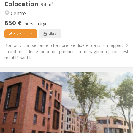
Colocation
Autre
94 m²
Chaleureuse, calme
Atmosphère:
Centre
Oui
Accès PMR:
650 €
Non-fumeur
Fumeur:
hors charges
Acceptés
Animaux de compagnie:
il y a 2 jours
Libre
Bonjour, La seconde chambre se libère dans un appart 2
chambres. idéale pour un premier emménagement, tout est
meublé sauf la...
Infos Pratiques
1050 €
Loyer:
120 €
Charges:
12 mois, 3-4 mois, au mois
Durée:
Acceptée
Domiciliation:
Aménagement
Privée
Salle de bain:
Privée (pièce distincte)
Cuisine: