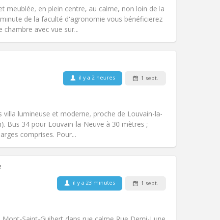
chaleureuse, calme,
 et meublée, en plein centre, au calme, non loin de la
Atmosphère:
Studieuse,
minute de la faculté d'agronomie vous bénéficierez
Autre
e chambre avec vue sur...
il y a 2 heures
1 sept.
Animaux de compagnie:
Non
Fumeur:
Non-fumeur
Accès PMR:
Non
 villa lumineuse et moderne, proche de Louvain-la-
Atmosphère:
Calme
km). Bus 34 pour Louvain-la-Neuve à 30 mètres ;
Autre
harges comprises. Pour...
²
il y a 23 minutes
1 sept.
Animaux de compagnie:
Non
Fumeur:
Non-fumeur
)
Accès PMR:
Non
à Mont-Saint-Guibert dans rue calme Rue Demi-Lune