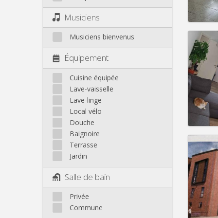
Infos
Musiciens
Musiciens bienvenus
Équipement
Domicil
Durée:
Cuisine équipée
Charge
Lave-vaisselle
Loyer:
Lave-linge
Local vélo
Infos
Douche
Baignoire
Terrasse
Jardin
Domicil
Salle de bain
Durée:
Charge
Privée
Loyer:
Commune
Infos