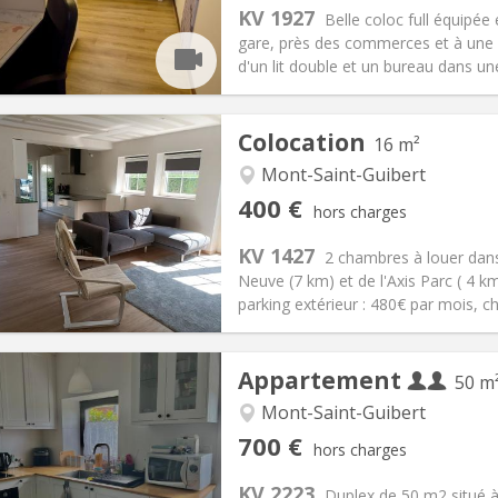
s:
150 €
Cuisine:
Commune
KV 1927
Belle coloc full équipée
450 €
Salle de bain:
Commune
gare, près des commerces et à une 
 Pratiques
Aménagement
d'un lit double et un bureau dans un
Colocation
16 m²
Mont-Saint-Guibert
iation:
Non
Pièces privées:
1
400 €
hors charges
12 mois, 10 mois
Superficie:
16 m
2
s:
80 €
Cuisine:
Commune
KV 1427
2 chambres à louer dans
400 €
Salle de bain:
Commune
Neuve (7 km) et de l'Axis Parc ( 4 
 Pratiques
Aménagement
parking extérieur : 480€ par mois, c
Appartement
50 m
Mont-Saint-Guibert
iation:
Non
Pièces privées:
2
700 €
hors charges
12 mois
Superficie:
50 m
2
s:
110 € (55 €/pers.)
Cuisine:
Privée (pièce distincte
KV 2223
Duplex de 50 m2 situé 