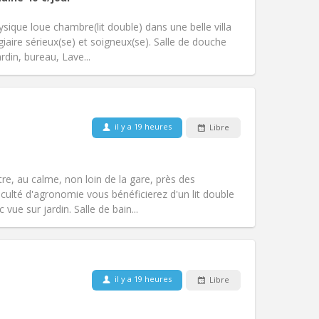
Accès PMR:
Non
studieuse, calme, communautaire
ique loue chambre(lit double) dans une belle villa
Atmosphère:
Chaleureuse,
ire sérieux(se) et soigneux(se). Salle de douche
Autre
ardin, bureau, Lave...
Animaux de compagnie:
Non
il y a 19 heures
Libre
Fumeur:
Non-fumeur
Accès PMR:
Non
communautaire, chaleureuse
tre, au calme, non loin de la gare, près des
Atmosphère:
Studieuse, calme,
ulté d'agronomie vous bénéficierez d'un lit double
Autre
ue sur jardin. Salle de bain...
Animaux de compagnie:
Non
Fumeur:
Non-fumeur
il y a 19 heures
Libre
Accès PMR:
Non
communautaire