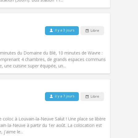
Animaux de compagnie:
Non
il y a 3 jours
Libre
Fumeur:
Fumeur ok
Accès PMR:
Non
calme, chaleureuse
 minutes du Domaine du Blé, 10 minutes de Wavre :
Atmosphère:
Communautaire,
comprenant 4 chambres, de grands espaces communs
Autre
, une cuisine super équipée, un...
Animaux de compagnie:
Acceptés
il y a 7 jours
Libre
Fumeur:
Fumeur ok
Accès PMR:
Non
chaleureuse
coloc à Louvain-la-Neuve Salut ! Une place se libère
Atmosphère:
Studieuse, calme,
in-la-Neuve à partir du 1er août. La colocation est
Autre
 j'aime le...