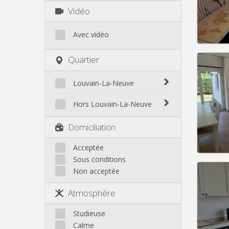
Charge
Vidéo
Loyer:
Infos
Avec vidéo
Quartier
Louvain-La-Neuve
Domicil
Durée:
Biéreau
Hors Louvain-La-Neuve
Charge
Blocry
Loyer:
Court-St.-Étienne
Domiciliation
Centre
Gembloux
Infos
L'Hocaille
Genappe
Acceptée
La Baraque
Sous conditions
Mont-Saint-Guibert
Lauzelle
Non acceptée
Nivelles
Les Bruyères
Ottignies
Atmosphère
Rixensart
Domicil
Durée:
Walhain
Studieuse
Charge
Wavre
Calme