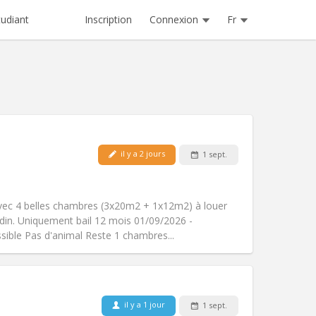
Inscription
Connexion
Fr
tudiant
il y a 2 jours
1 sept.
Animaux de compagnie:
Non
Fumeur:
Non-fumeur
Accès PMR:
Non
ec 4 belles chambres (3x20m2 + 1x12m2) à louer
Atmosphère:
Calme
rdin. Uniquement bail 12 mois 01/09/2026 -
Autre
sible Pas d'animal Reste 1 chambres...
il y a 1 jour
1 sept.