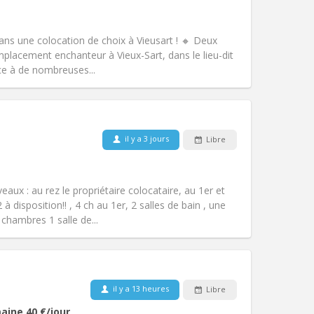
Animaux de compagnie:
Non
Fumeur:
Non-fumeur
Accès PMR:
Non
ans une colocation de choix à Vieusart ! 🔸 Deux
Atmosphère:
Chaleureuse
lacement enchanteur à Vieux-Sart, dans le lieu-dit
Autre
ce à de nombreuses...
Animaux de compagnie:
Non
il y a 3 jours
Libre
Fumeur:
Non-fumeur
Accès PMR:
Non
calme, chaleureuse, studieuse
aux : au rez le propriétaire colocataire, au 1er et
Atmosphère:
Communautaire,
disposition!! , 4 ch au 1er, 2 salles de bain , une
Autre
 chambres 1 salle de...
Animaux de compagnie:
Non
il y a 13 heures
Libre
Fumeur:
Non-fumeur
aine
40 €
/jour