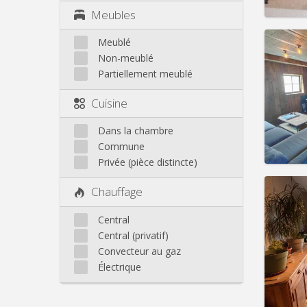
Meubles
Meublé
Non-meublé
Partiellement meublé
Domicil
Durée:
Cuisine
Charge
Loyer:
Dans la chambre
Infos
Commune
Privée (pièce distincte)
Chauffage
Central
Domicil
Central (privatif)
Durée:
Convecteur au gaz
Charge
Loyer:
Électrique
Infos