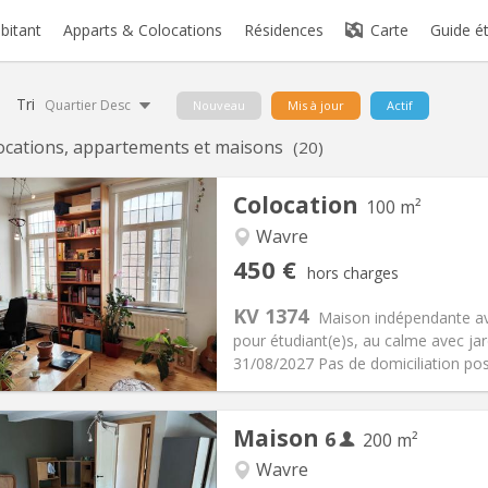
abitant
Apparts & Colocations
Résidences
Carte
Guide é
Tri
Quartier Desc
Nouveau
Mis à jour
Actif
ocations, appartements et maisons
(20)
Colocation
100 m²
Wavre
iation:
Non
Pièces privées:
5
450 €
hors charges
12 mois
Superficie:
100 m
2
s:
50 €
Cuisine:
Commune
KV 1374
Maison indépendante av
450 €
Salle de bain:
Commune
pour étudiant(e)s, au calme avec ja
 Pratiques
Aménagement
31/08/2027 Pas de domiciliation pos
Maison
6
200 m²
Wavre