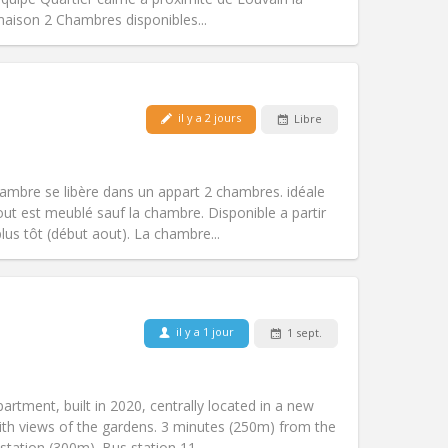
Autre
aison 2 Chambres disponibles...
il y a 2 jours
Libre
Animaux de compagnie:
Acceptés
Fumeur:
Non-fumeur
Accès PMR:
Oui
mbre se libère dans un appart 2 chambres. idéale
Atmosphère:
Chaleureuse, calme
 est meublé sauf la chambre. Disponible a partir
Autre
us tôt (début aout). La chambre...
il y a 1 jour
1 sept.
Animaux de compagnie:
Non
Fumeur:
Non-fumeur
)
Accès PMR:
Non
rtment, built in 2020, centrally located in a new
Atmosphère:
Calme
ith views of the gardens. 3 minutes (250m) from the
Autre
tation (300m). Bus station 11...