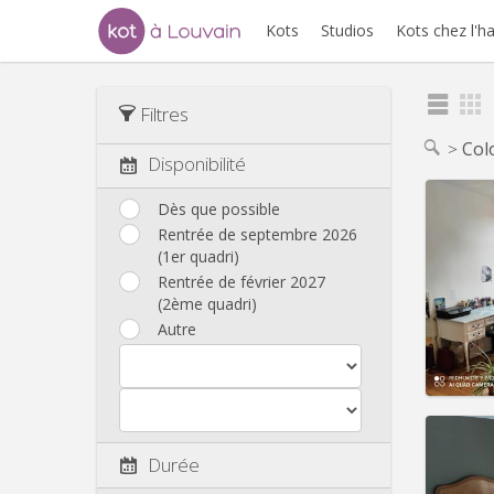
Kots
Studios
Kots chez l'h
Filtres
Col
Disponibilité
Dès que possible
Rentrée de septembre 2026
(1er quadri)
Domicil
Durée:
Rentrée de février 2027
Charge
(2ème quadri)
Loyer:
Autre
Infos
Durée