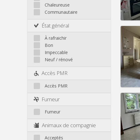
Loyer:
Autre
Chaleureuse
Infos
Communautaire
État général
À rafraichir
Bon
Domicil
Impeccable
Durée:
Neuf / rénové
Charge
Loyer:
Accès PMR
Infos
Accès PMR
Fumeur
Fumeur
Domicil
Durée:
Animaux de compagnie
Charge
Loyer:
Acceptés