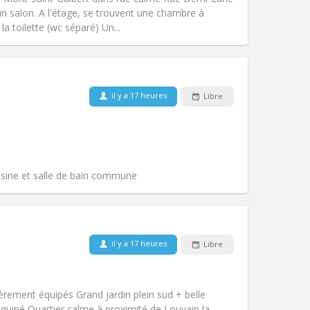
Atmosphère:
Calme
un salon. A l'étage, se trouvent une chambre à
Autre
la toilette (wc séparé) Un...
Animaux de compagnie:
Non
Fumeur:
Non-fumeur
il y a 17 heures
Libre
Accès PMR:
Non
chaleureuse
communautaire, studieuse,
Atmosphère:
Calme,
Autre
isine et salle de bain commune
il y a 17 heures
Libre
Animaux de compagnie:
Non
Fumeur:
Non-fumeur
Accès PMR:
Non
èrement équipés Grand jardin plein sud + belle
Atmosphère:
Communautaire, calme
uipé Quartier calme à proximité de Louvain la