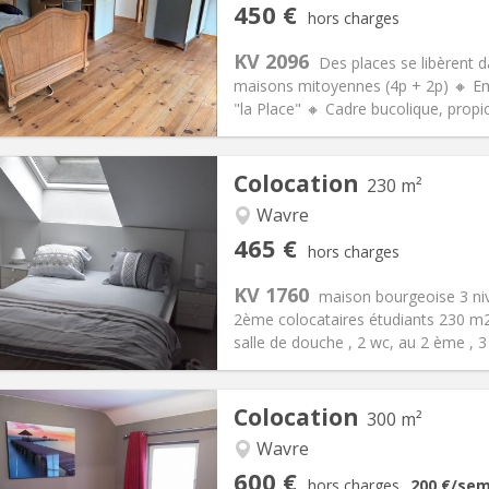
iation:
Acceptée
Pièces privées:
1
450 €
hors charges
12 mois
Superficie:
200 m
2
s:
75 € (13 €/pers.)
Cuisine:
Commune
KV 2096
Des places se libèrent d
450 € (75 €/pers.)
Salle de bain:
Commune
maisons mitoyennes (4p + 2p) 🔸 Emp
 Pratiques
Aménagement
"la Place" 🔸 Cadre bucolique, propi
Colocation
230 m²
Wavre
iation:
Sous conditions
Pièces privées:
7
465 €
hors charges
12 mois
Superficie:
230 m
2
s:
75 €
Cuisine:
Commune
KV 1760
maison bourgeoise 3 nive
465 €
Salle de bain:
Privée
2ème colocataires étudiants 230 m2 à 
 Pratiques
Aménagement
salle de douche , 2 wc, au 2 ème , 3
Colocation
300 m²
iation:
Non
à la semaine, à la journée
Wavre
3-4 mois, vacances d'été, au
Pièces privées:
2
600 €
hors charges
200 €
/sem