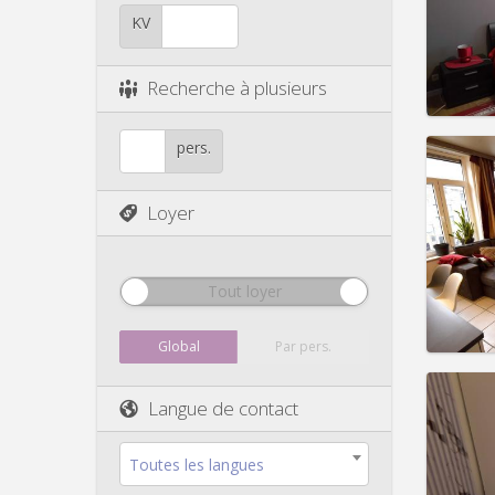
Durée:
Charge
KV
Loyer:
Infos
Recherche à plusieurs
pers.
Domicil
Loyer
mois
Durée:
Charge
Loyer:
Tout loyer
Infos
Global
Par pers.
Langue de contact
Domicil
mois
Toutes les langues
Durée: