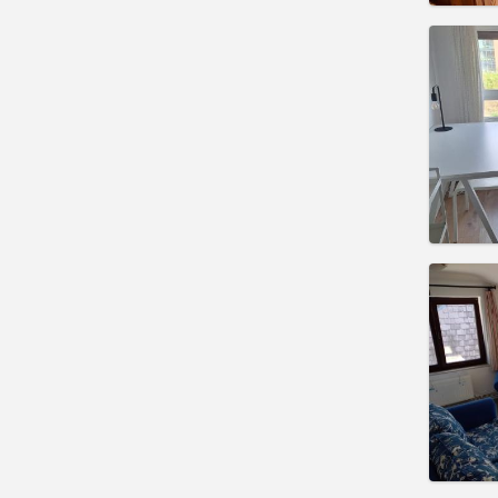
Domicil
Durée:
Charge
Loyer:
Infos
Domicil
Durée:
Charge
Loyer:
Infos