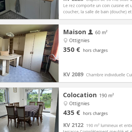
700 € (350 €/pers.)
Salle de bain:
Privée
Le rez comporte un coin cuisine et 
 Pratiques
Aménagement
coucher, la salle de bain (douche) et 
Maison
60 m²
Ottignies
iation:
Non
Pièces privées:
1
350 €
hors charges
12 mois, 10 mois
Superficie:
60 m
2
s:
50 €
Cuisine:
Commune
350 €
Salle de bain:
Commune
KV 2089
 Pratiques
Aménagement
Chambre individuelle Cu
Colocation
190 m²
Ottignies
iation:
Acceptée
Pièces privées:
1
435 €
hors charges
12 mois, 11 mois
Superficie:
190 m
2
s:
160 €
Cuisine:
Commune
KV 2122
190 m² lumineux et enti
435 €
Salle de bain:
Commune
terrasse Complètement meublé et éq