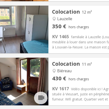
Colocation
12 m²
Lauzelle
iation:
Non
Pièces privées:
1
350 €
hors charges
10 mois, 5-6 mois, 3-4 mois
Superficie:
12 m
2
s:
100 €
Cuisine:
Commune
KV 1465
familiale à Lauzelle (
350 €
Salle de bain:
Commune
meublée à louer dans une maison fami
 Pratiques
Aménagement
à Louvain-la-Neuve. La maison est p
Colocation
11 m²
Biéreau
iation:
Acceptée
Pièces privées:
1
430 €
hors charges
12 mois
Superficie:
11 m
2
s:
100 €
Cuisine:
Commune
KV 1617
Vidéo disponible ici ! 
430 €
Salle de bain:
Commune
située à Vieusart, juste en périphér
 Pratiques
Aménagement
fumeur. Wifi gratuit. Quartier vert et 