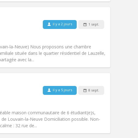
il y a 2 jours
1 sept.
Animaux de compagnie:
Non
Fumeur:
Non-fumeur
Accès PMR:
Non
Louvain-la-Neuve) Nous proposons une chambre
Atmosphère:
Studieuse, calme
liale située dans le quartier résidentiel de Lauzelle,
Autre
artagée avec la...
il y a 5 jours
8 sept.
Animaux de compagnie:
Non
Fumeur:
Non-fumeur
Accès PMR:
Non
Agréable maison communautaire de 6 étudiant(e)s,
Atmosphère:
Calme, communautaire
ie de Louvain-la-Neuve Domiciliation possible. Non-
Autre
calme : 32 rue de...