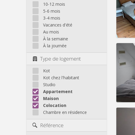
Domicil
10-12 mois
Durée:
5-6 mois
Charge
3-4 mois
Loyer:
Vacances d'été
Infos
Au mois
À la semaine
À la journée
Type de logement
Domicil
Durée:
Kot
Charge
Kot chez l'habitant
Loyer:
Studio
Appartement
Infos
Maison
Colocation
Chambre en résidence
Domicil
mois, 
Référence
mois, 