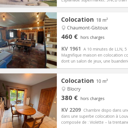
Colocation
18 m²
Chaumont-Gistoux
iation:
Acceptée
Pièces privées:
1
460 €
hors charges
12 mois, 11 mois, 10 mois
Superficie:
18 m
2
s:
80 €
Cuisine:
Commune
KV 1961
A 10 minutes de LLN, 5
460 €
Salle de bain:
Privée
Magnifique maison en colocation 
 Pratiques
Aménagement
dont un salon de jeux, une buanderie
Colocation
10 m²
Blocry
iation:
Acceptée
Pièces privées:
1
380 €
hors charges
12 mois
Superficie:
10 m
2
s:
120 €
Cuisine:
Commune
KV 2209
Chambre dispo dans une 
380 €
Salle de bain:
Commune
dans une superbe colocation à Louva
 Pratiques
Aménagement
composée de : Violette – la trentaine,