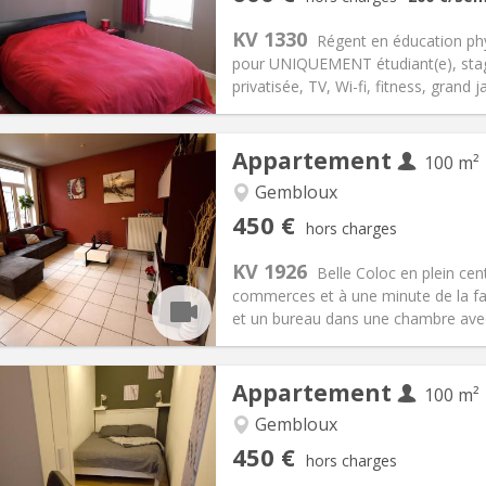
12 mois, 11 mois, 10 mois, 5-6
Superficie:
300 m
2
s:
0 €
Cuisine:
Commune
KV 1330
Régent en éducation phys
600 €
Salle de bain:
Privée
pour UNIQUEMENT étudiant(e), stagia
 Pratiques
Aménagement
privatisée, TV, Wi-fi, fitness, grand j
Appartement
100 m²
iation:
Sous conditions
Gembloux
Pièces privées:
1
450 €
hors charges
12 mois, 11 mois, 10 mois, 5-6
Superficie:
100 m
2
s:
150 €
Cuisine:
Commune
KV 1926
Belle Coloc en plein cen
450 €
Salle de bain:
Commune
commerces et à une minute de la fac
 Pratiques
Aménagement
et un bureau dans une chambre avec v
Appartement
100 m²
iation:
Sous conditions
Gembloux
Pièces privées:
1
450 €
hors charges
12 mois, 11 mois, 10 mois, 5-6
Superficie:
100 m
2