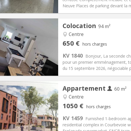
 Pratiques
Aménagement
Neuve Places de parking devant la m
Colocation
94 m²
Centre
iation:
Acceptée
Pièces privées:
1
650 €
hors charges
12 mois, 11 mois, 10 mois
Superficie:
94 m
2
s:
150 €
Cuisine:
Commune
KV 1840
Bonjour, La seconde cha
650 €
Salle de bain:
Commune
pour un premier emménagement, tout
 Pratiques
Aménagement
du 15 septembre 2026, négociable pl
Appartement
60 m²
Centre
iation:
Acceptée
Pièces privées:
5
1050 €
hors charges
12 mois, 3-4 mois, au mois
Superficie:
60 m
2
s:
120 €
Cuisine:
Privée (pièce distincte
KV 1459
Furnished 1-bedroom apa
1050 €
Salle de bain:
Privée
residential complex in Courbevoie w
 Pratiques
Aménagement
Esplanade supermarket. SNCB train s