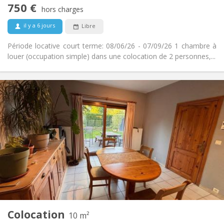
750 €
Non-fumeur
Fumeur:
hors charges
Non
Animaux de compagnie:
il y a 6 jours
Libre
Période locative court terme: 08/06/26 - 07/09/26 1 chambre à
louer (occupation simple) dans une colocation de 2 personnes,...
Infos Pratiques
380 €
Loyer:
120 €
Charges:
12 mois
Durée:
Acceptée
Domiciliation:
Aménagement
Commune
Salle de bain:
Commune
Cuisine:
2
10 m
Superficie:
1
Pièces privées:
Colocation
Autre
10 m²