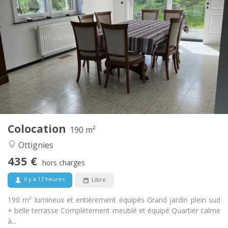
Infos Pratiques
435 €
Loyer:
160 €
Charges:
12 mois, 11 mois
Durée:
Acceptée
Domiciliation:
Aménagement
Commune
Salle de bain:
Commune
Cuisine:
2
190 m
Superficie:
1
Pièces privées:
Colocation
Autre
190 m²
Calme, communautaire
Atmosphère:
Ottignies
Non
Accès PMR:
435 €
Non-fumeur
Fumeur:
hors charges
Non
Animaux de compagnie:
il y a 17 heures
Libre
190 m² lumineux et entièrement équipés Grand jardin plein sud
+ belle terrasse Complètement meublé et équipé Quartier calme
à...