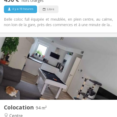
Non
Accès PMR:
hors charges
Non-fumeur
Fumeur:
il y a 19 heures
Libre
Non
Animaux de compagnie:
Belle coloc full équipée et meublée, en plein centre, au calme,
non loin de la gare, près des commerces et à une minute de la...
Infos Pratiques
650 €
Loyer:
150 €
Charges:
12 mois, 11 mois, 10 mois
Durée:
Acceptée
Domiciliation:
Aménagement
Commune
Salle de bain:
Commune
Cuisine:
2
94 m
Superficie:
1
Pièces privées:
Colocation
Autre
94 m²
Calme, chaleureuse
Atmosphère:
Centre