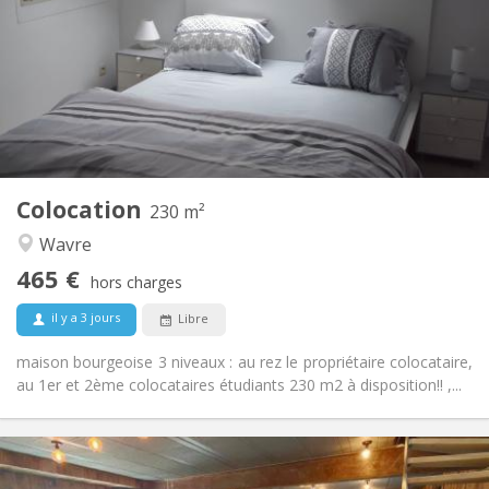
12 mois
Durée:
Sous conditions
Domiciliation:
Aménagement
Privée
Salle de bain:
Commune
Cuisine:
2
230 m
Superficie:
7
Pièces privées:
Colocation
Autre
230 m²
Studieuse, chaleureuse, calme,
Atmosphère:
Wavre
communautaire
465 €
Non
Accès PMR:
hors charges
Non-fumeur
Fumeur:
il y a 3 jours
Libre
Non
Animaux de compagnie:
maison bourgeoise 3 niveaux : au rez le propriétaire colocataire,
au 1er et 2ème colocataires étudiants 230 m2 à disposition!! ,...
Infos Pratiques