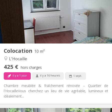
150 €
Charges:
12 mois, 11 mois, 10 mois
Durée:
Non
Domiciliation:
Aménagement
Commune
Salle de bain:
Commune
Cuisine:
2
10 m
Superficie:
1
Pièces privées:
Colocation
Autre
10 m²
Calme, chaleureuse, studieuse
Atmosphère:
L'Hocaille
Non
Accès PMR:
425 €
Non-fumeur
Fumeur:
hors charges
Non
Animaux de compagnie:
il y a 1 jour
il y a 16 heures
1 sept.
Chambre meublée & fraîchement rénovée – Quartier de
l'Hocaille ​Vous cherchez un lieu de vie agréable, lumineux et
idéalement...