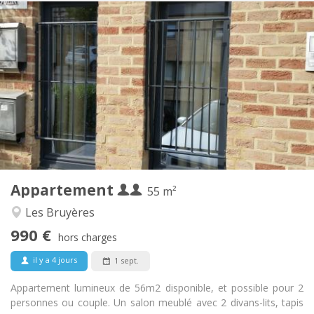
Infos Pratiques
990 € (495 €/pers.)
Loyer:
260 € (130 €/pers.)
Charges:
12 mois, 5-6 mois
Durée:
Non
Domiciliation:
Aménagement
Privée
Salle de bain:
Privée (pièce distincte)
Cuisine:
2
55 m
Superficie:
4
Pièces privées:
Appartement
Autre
55 m²
Studieuse, chaleureuse, calme
Atmosphère:
Les Bruyères
Oui
Accès PMR:
990 €
Non-fumeur
Fumeur:
hors charges
Non
Animaux de compagnie:
il y a 4 jours
1 sept.
Appartement lumineux de 56m2 disponible, et possible pour 2
personnes ou couple. Un salon meublé avec 2 divans-lits, tapis