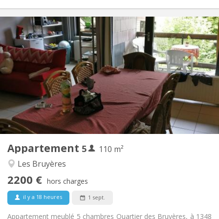
Infos Pratiques
2200 € (440 €/pers.)
Loyer:
375 € (75 €/pers.)
Charges:
12 mois
Durée:
Non
Domiciliation:
Aménagement
Commune
Salle de bain:
Commune
Cuisine:
2
110 m
Superficie:
5
Pièces privées:
Appartement
5
Autre
110 m²
Studieuse, calme
Atmosphère:
Les Bruyères
Non
Accès PMR:
2200 €
Non-fumeur
Fumeur:
hors charges
Non
Animaux de compagnie:
il y a 18 heures
1 sept.
Appartement meublé 5 chambres Quartier des Bruyères, à 1348