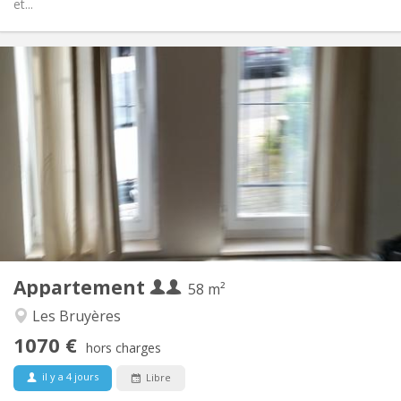
et...
Infos Pratiques
1070 € (535 €/pers.)
Loyer:
230 € (115 €/pers.)
Charges:
12 mois
Durée:
Sous conditions
Domiciliation:
Aménagement
Privée
Salle de bain:
Privée (pièce distincte)
Cuisine:
2
58 m
Superficie:
2
Pièces privées:
Appartement
Autre
58 m²
Calme, studieuse, chaleureuse
Atmosphère:
Les Bruyères
Oui
Accès PMR:
1070 €
Non-fumeur
Fumeur:
hors charges
Non
Animaux de compagnie:
il y a 4 jours
Libre