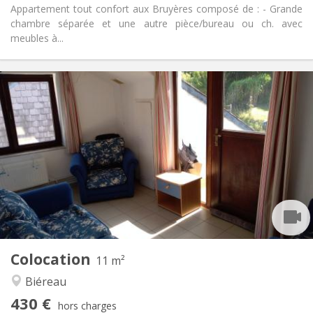
Appartement tout confort aux Bruyères composé de : - Grande
chambre séparée et une autre pièce/bureau ou ch. avec
meubles à...
Infos Pratiques
430 €
Loyer:
100 €
Charges:
12 mois
Durée:
Acceptée
Domiciliation:
Aménagement
Commune
Salle de bain:
Commune
Cuisine:
2
11 m
Superficie:
1
Pièces privées:
Colocation
Autre
11 m²
Calme, communautaire
Atmosphère:
Biéreau
Non
Accès PMR:
430 €
Non-fumeur
Fumeur:
hors charges