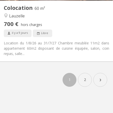
Colocation
Autre
60 m²
Calme, chaleureuse, studieuse
Atmosphère:
Lauzelle
Non
Accès PMR:
700 €
Non-fumeur
Fumeur:
hors charges
Non
Animaux de compagnie:
il y a 9 jours
Libre
Location du 1/8/26 au 31/7/27 Chambre meublée 11m2 dans
appartement 60m2 disposant de cuisine équipée, salon, coin
repas, salle...
›
1
2