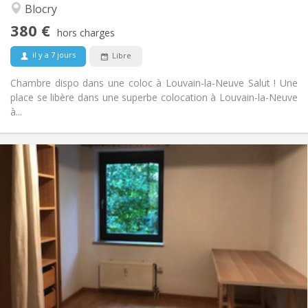
Studieuse, chaleureuse, calme
Atmosphère:
Blocry
Non
Accès PMR:
380 €
Fumeur ok
Fumeur:
hors charges
Acceptés
Animaux de compagnie:
il y a 7 jours
Libre
Chambre dispo dans une coloc à Louvain-la-Neuve Salut ! Une
place se libère dans une superbe colocation à Louvain-la-Neuve
à...
Infos Pratiques
700 €
Loyer:
100 €
Charges:
12 mois
Durée:
Non
Domiciliation:
Aménagement
Commune
Salle de bain:
Commune
Cuisine:
2
60 m
Superficie:
1
Pièces privées: