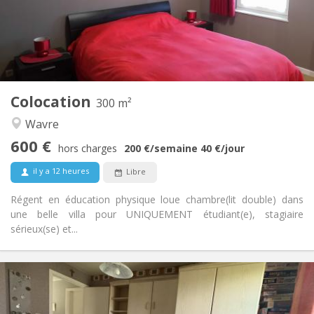
Non
Domiciliation:
Aménagement
Privée
Salle de bain:
Commune
Cuisine:
2
300 m
Superficie:
2
Pièces privées:
Colocation
300 m²
Autre
Wavre
Communautaire, studieuse, calme,
Atmosphère:
600 €
chaleureuse
hors charges
200 €
/semaine
40 €
/jour
Non
Accès PMR:
il y a 12 heures
Libre
Non-fumeur
Fumeur:
Non
Animaux de compagnie:
Régent en éducation physique loue chambre(lit double) dans
une belle villa pour UNIQUEMENT étudiant(e), stagiaire
sérieux(se) et...
Infos Pratiques
350 €
Loyer:
50 €
Charges: