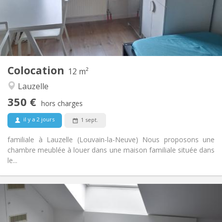
Aménagement
Commune
Salle de bain:
Commune
Cuisine:
2
12 m
Superficie:
1
Pièces privées:
Colocation
Autre
12 m²
Calme, studieuse
Atmosphère:
Lauzelle
Non
Accès PMR:
350 €
Non-fumeur
Fumeur:
hors charges
Non
Animaux de compagnie:
il y a 2 jours
1 sept.
familiale à Lauzelle (Louvain-la-Neuve) Nous proposons une
chambre meublée à louer dans une maison familiale située dans
le...
Infos Pratiques
465 €
Loyer:
75 €
Charges: