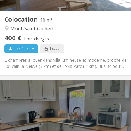
2
16 m
Superficie:
1
Pièces privées:
Colocation
Autre
16 m²
Calme
Atmosphère:
Mont-Saint-Guibert
Non
Accès PMR:
400 €
Non-fumeur
Fumeur:
hors charges
Non
Animaux de compagnie:
il y a 1 heure
1 sept.
2 chambres à louer dans villa lumineuse et moderne, proche de
Louvain-la-Neuve (7 km) et de l'Axis Parc ( 4 km). Bus 34 pour...
Infos Pratiques
700 € (350 €/pers.)
Loyer:
110 € (55 €/pers.)
Charges:
12 mois
Durée:
Non
Domiciliation:
Aménagement
Privée
Salle de bain: