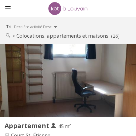
Tri
Dernière activité Desc
Colocations, appartements et maisons
(26)
Infos Pratiques
560 €
Loyer:
100 €
Charges:
12 mois
Durée:
Non
Domiciliation:
Aménagement
Privée
Salle de bain:
Privée (pièce distincte)
Cuisine:
2
45 m
Superficie:
3
Pièces privées:
Appartement
Autre
45 m²
Studieuse
Atmosphère:
Court-St.-Étienne