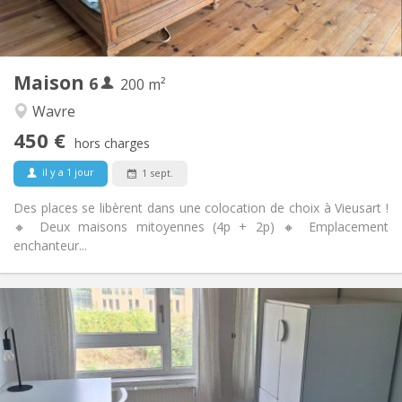
Commune
Cuisine:
2
200 m
Superficie:
1
Pièces privées:
Maison
6
Autre
200 m²
Chaleureuse
Atmosphère:
Wavre
Non
Accès PMR:
450 €
Non-fumeur
Fumeur:
hors charges
Non
Animaux de compagnie:
il y a 1 jour
1 sept.
Des places se libèrent dans une colocation de choix à Vieusart !
🔸 Deux maisons mitoyennes (4p + 2p) 🔸 Emplacement
enchanteur...
Infos Pratiques
350 €
Loyer:
100 €
Charges:
10 mois, 5-6 mois, 3-4 mois
Durée:
Non
Domiciliation: