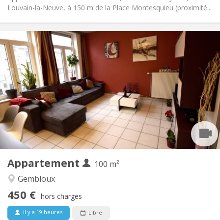
Louvain-la-Neuve, à 150 m de la Place Montesquieu (proximité...
Infos Pratiques
450 €
Loyer:
150 €
Charges:
12 mois, 11 mois, 10 mois, 5-6 mois
Durée:
Sous conditions
Domiciliation:
Aménagement
Commune
Salle de bain:
Commune
Cuisine:
2
100 m
Superficie:
1
Pièces privées:
Appartement
Autre
100 m²
Studieuse, chaleureuse, calme,
Atmosphère:
Gembloux
communautaire
450 €
Non
Accès PMR:
hors charges
Non-fumeur
Fumeur:
il y a 19 heures
Libre
Non
Animaux de compagnie: