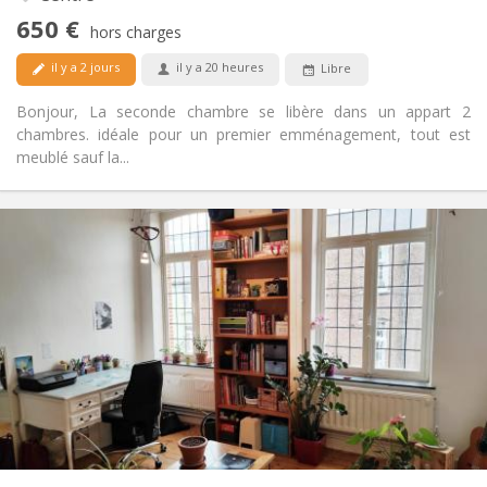
Oui
Accès PMR:
650 €
Non-fumeur
Fumeur:
hors charges
Acceptés
Animaux de compagnie:
il y a 2 jours
il y a 20 heures
Libre
Bonjour, La seconde chambre se libère dans un appart 2
chambres. idéale pour un premier emménagement, tout est
meublé sauf la...
Infos Pratiques
450 €
Loyer:
50 €
Charges:
12 mois
Durée:
Non
Domiciliation:
Aménagement
Commune
Salle de bain:
Commune
Cuisine:
2
100 m
Superficie:
5
Pièces privées: