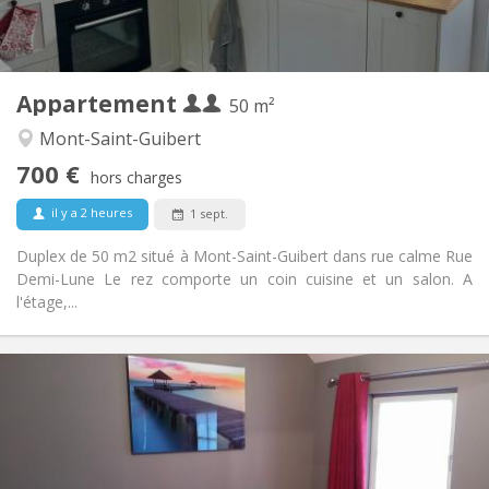
Privée (pièce distincte)
Cuisine:
2
50 m
Superficie:
2
Pièces privées:
Appartement
Autre
50 m²
Calme
Atmosphère:
Mont-Saint-Guibert
Non
Accès PMR:
700 €
Non-fumeur
Fumeur:
hors charges
Non
Animaux de compagnie:
il y a 2 heures
1 sept.
Duplex de 50 m2 situé à Mont-Saint-Guibert dans rue calme Rue
Demi-Lune Le rez comporte un coin cuisine et un salon. A
l'étage,...
Infos Pratiques
600 €
Loyer:
0 €
Charges:
12 mois, 11 mois, 10 mois, 5-6 mois, 3-4 mois,
Durée:
vacances d'été, au mois, à la semaine, à la journée