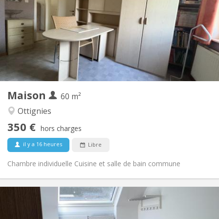
12 mois, 10 mois
Durée:
Non
Domiciliation:
Aménagement
Commune
Salle de bain:
Commune
Cuisine:
2
60 m
Superficie:
1
Pièces privées:
Maison
Autre
60 m²
Chaleureuse, studieuse, calme,
Atmosphère:
Ottignies
communautaire
350 €
Non
Accès PMR:
hors charges
Non-fumeur
Fumeur:
il y a 16 heures
Libre
Non
Animaux de compagnie:
Chambre individuelle Cuisine et salle de bain commune
Infos Pratiques
425 €
Loyer: