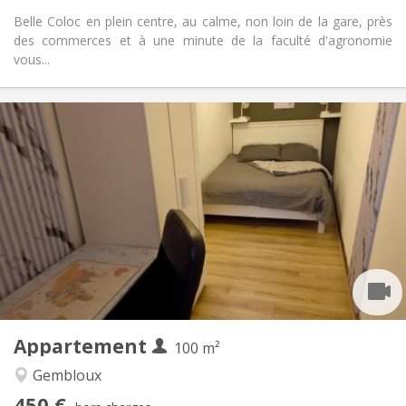
Belle Coloc en plein centre, au calme, non loin de la gare, près
des commerces et à une minute de la faculté d'agronomie
vous...
Infos Pratiques
450 €
Loyer:
150 €
Charges:
12 mois, 11 mois, 10 mois, 5-6 mois
Durée:
Sous conditions
Domiciliation:
Aménagement
Commune
Salle de bain:
Commune
Cuisine:
2
100 m
Superficie:
1
Pièces privées:
Appartement
Autre
100 m²
Calme, communautaire, chaleureuse,
Atmosphère:
Gembloux
studieuse
450 €