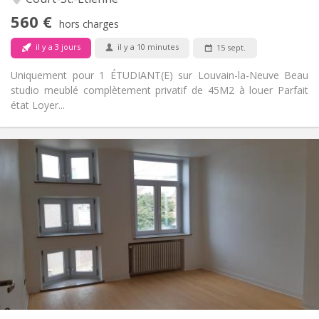
Non
Accès PMR:
560 €
Non-fumeur
Fumeur:
hors charges
Non
Animaux de compagnie:
il y a 3 jours
il y a 10 minutes
15 sept.
Uniquement pour 1 ÉTUDIANT(E) sur Louvain-la-Neuve Beau
studio meublé complètement privatif de 45M2 à louer Parfait
état Loyer...
Infos Pratiques
390 €
Loyer:
75 €
Charges:
12 mois
Durée:
Sous conditions
Domiciliation:
Aménagement
Commune
Salle de bain:
Commune
Cuisine:
2
180 m
Superficie:
1
Pièces privées: