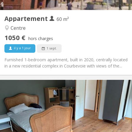
2
60 m
Superficie:
5
Pièces privées:
Appartement
Autre
60 m²
Calme
Atmosphère:
Centre
Non
Accès PMR:
1050 €
Non-fumeur
Fumeur:
hors charges
Non
Animaux de compagnie:
il y a 1 jour
1 sept.
Furnished 1-bedroom apartment, built in 2020, centrally located
in a new residential complex in Courbevoie with views of the...
Infos Pratiques
450 € (75 €/pers.)
Loyer:
75 € (13 €/pers.)
Charges:
12 mois
Durée:
Acceptée
Domiciliation:
Aménagement
Commune
Salle de bain: