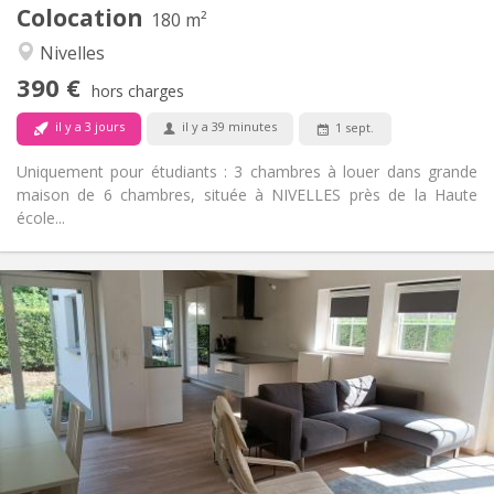
Colocation
Autre
180 m²
Calme
Atmosphère:
Nivelles
Non
Accès PMR:
390 €
Non-fumeur
Fumeur:
hors charges
Non
Animaux de compagnie:
il y a 3 jours
il y a 39 minutes
1 sept.
Uniquement pour étudiants : 3 chambres à louer dans grande
maison de 6 chambres, située à NIVELLES près de la Haute
école...
Infos Pratiques
400 €
Loyer:
80 €
Charges:
12 mois, 10 mois
Durée:
Non
Domiciliation:
Aménagement
Commune
Salle de bain:
Commune
Cuisine: