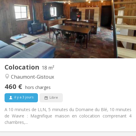
460 €
Loyer:
80 €
Charges:
12 mois, 11 mois, 10 mois
Durée:
Acceptée
Domiciliation:
Aménagement
Privée
Salle de bain:
Commune
Cuisine:
2
18 m
Superficie:
1
Pièces privées:
Colocation
Autre
18 m²
Calme, chaleureuse, communautaire
Atmosphère:
Chaumont-Gistoux
Non
Accès PMR:
460 €
Fumeur ok
Fumeur:
hors charges
Non
Animaux de compagnie:
il y a 3 jours
Libre
A 10 minutes de LLN, 5 minutes du Domaine du Blé, 10 minutes
de Wavre : Magnifique maison en colocation comprenant 4
chambres,...