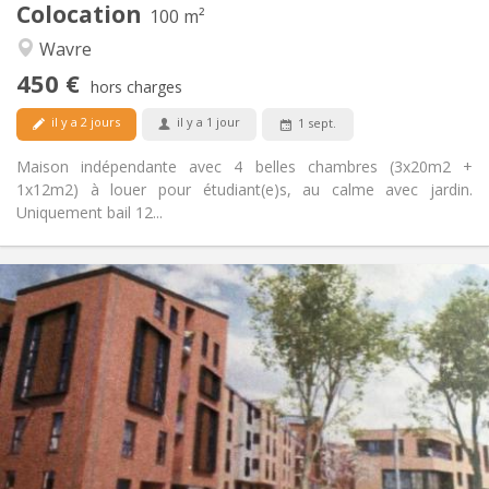
Colocation
Autre
100 m²
Calme
Atmosphère:
Wavre
Non
Accès PMR:
450 €
Non-fumeur
Fumeur:
hors charges
Non
Animaux de compagnie:
il y a 2 jours
il y a 1 jour
1 sept.
Maison indépendante avec 4 belles chambres (3x20m2 +
1x12m2) à louer pour étudiant(e)s, au calme avec jardin.
Uniquement bail 12...
Infos Pratiques
1050 €
Loyer:
120 €
Charges:
12 mois, 3-4 mois, au mois
Durée:
Acceptée
Domiciliation:
Aménagement
Privée
Salle de bain:
Privée (pièce distincte)
Cuisine: