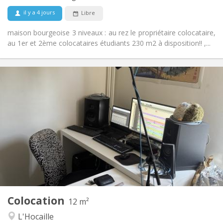
Non-fumeur
Fumeur:
il y a 4 jours
Libre
Non
Animaux de compagnie:
maison bourgeoise 3 niveaux : au rez le propriétaire colocataire,
au 1er et 2ème colocataires étudiants 230 m2 à disposition!! ,...
Infos Pratiques
480 €
Loyer:
50 €
Charges:
12 mois
Durée:
Non
Domiciliation:
Aménagement
Commune
Salle de bain:
Commune
Cuisine:
2
12 m
Superficie:
1
Pièces privées:
Colocation
Autre
12 m²
Communautaire, chaleureuse
Atmosphère:
L'Hocaille