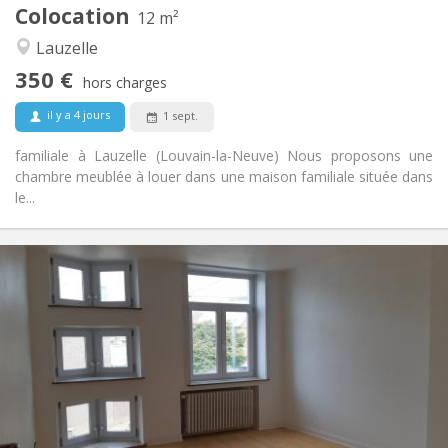
Colocation
Autre
12 m²
Studieuse, calme
Atmosphère:
Lauzelle
Non
Accès PMR:
350 €
Non-fumeur
Fumeur:
hors charges
Non
Animaux de compagnie:
il y a 4 jours
1 sept.
familiale à Lauzelle (Louvain-la-Neuve) Nous proposons une
chambre meublée à louer dans une maison familiale située dans
le...
Infos Pratiques
390 €
Loyer:
75 €
Charges:
12 mois
Durée:
Sous conditions
Domiciliation:
Aménagement
Commune
Salle de bain:
Commune
Cuisine: