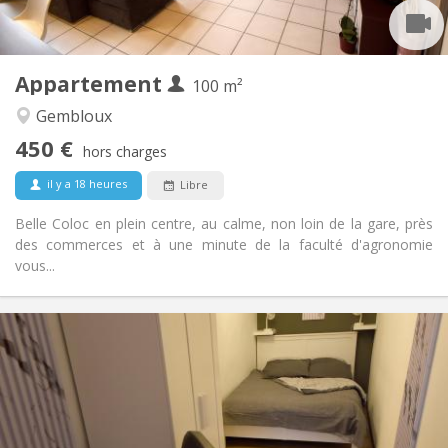
Commune
Cuisine:
2
100 m
Superficie:
1
Pièces privées:
Appartement
Autre
100 m²
Chaleureuse, studieuse, communautaire,
Atmosphère:
Gembloux
calme
450 €
Non
Accès PMR:
hors charges
Non-fumeur
Fumeur:
il y a 18 heures
Libre
Non
Animaux de compagnie:
Belle Coloc en plein centre, au calme, non loin de la gare, près
des commerces et à une minute de la faculté d'agronomie
vous...
Infos Pratiques
450 €
Loyer:
150 €
Charges:
12 mois, 11 mois, 10 mois, 5-6 mois
Durée:
Sous conditions
Domiciliation: