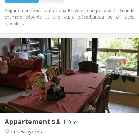
Appartement tout confort aux Bruyères composé de : - Grande
chambre séparée et une autre pièce/bureau ou ch. avec
meubles à...
Infos Pratiques
2200 € (440 €/pers.)
Loyer:
375 € (75 €/pers.)
Charges:
12 mois
Durée:
Non
Domiciliation:
Aménagement
Commune
Salle de bain:
Commune
Cuisine:
2
110 m
Superficie:
5
Pièces privées:
Appartement
5
Autre
110 m²
Calme, studieuse
Atmosphère:
Les Bruyères
Non
Accès PMR: