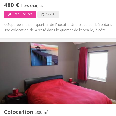
Non
Accès PMR:
480 €
Fumeur ok
Fumeur:
hors charges
Non
Animaux de compagnie:
il y a 3 heures
1 sept.
✨Superbe maison quartier de l’hocaille Une place se libère dans
une colocation de 4 situé dans le quartier de l’hocaille, à côté...
Infos Pratiques
600 €
Loyer:
0 €
Charges:
12 mois, 11 mois, 10 mois, 5-6 mois, 3-4 mois,
Durée:
vacances d'été, au mois, à la semaine, à la journée
Non
Domiciliation:
Aménagement
Privée
Salle de bain:
Commune
Cuisine:
2
300 m
Superficie:
2
Pièces privées:
Colocation
300 m²