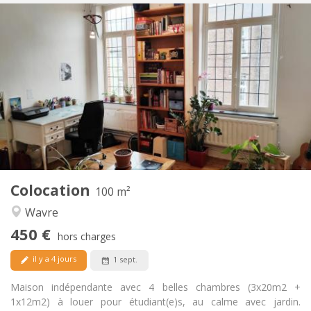
Infos Pratiques
450 €
Loyer:
50 €
Charges:
12 mois
Durée:
Non
Domiciliation:
Aménagement
Commune
Salle de bain:
Commune
Cuisine:
2
100 m
Superficie:
5
Pièces privées:
Colocation
Autre
100 m²
Calme
Atmosphère:
Wavre
Non
Accès PMR:
450 €
Non-fumeur
Fumeur:
hors charges
Non
Animaux de compagnie:
il y a 4 jours
1 sept.
Maison indépendante avec 4 belles chambres (3x20m2 +
1x12m2) à louer pour étudiant(e)s, au calme avec jardin.