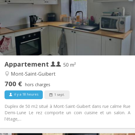
110 € (55 €/pers.)
Charges:
12 mois
Durée:
Non
Domiciliation:
Aménagement
Privée
Salle de bain:
Privée (pièce distincte)
Cuisine:
2
50 m
Superficie:
2
Pièces privées:
Appartement
Autre
50 m²
Calme
Atmosphère:
Mont-Saint-Guibert
Non
Accès PMR:
700 €
Non-fumeur
Fumeur:
hors charges
Non
Animaux de compagnie:
il y a 18 heures
1 sept.
Duplex de 50 m2 situé à Mont-Saint-Guibert dans rue calme Rue
Demi-Lune Le rez comporte un coin cuisine et un salon. A
l'étage,...