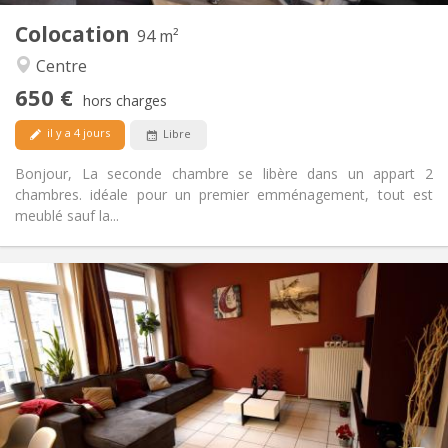
Colocation
Autre
94 m²
Chaleureuse, calme
Atmosphère:
Centre
Oui
Accès PMR:
650 €
Non-fumeur
Fumeur:
hors charges
Acceptés
Animaux de compagnie:
il y a 4 jours
Libre
Bonjour, La seconde chambre se libère dans un appart 2
chambres. idéale pour un premier emménagement, tout est
meublé sauf la...
Infos Pratiques
450 €
Loyer:
150 €
Charges:
12 mois, 11 mois, 10 mois, 5-6 mois
Durée:
Sous conditions
Domiciliation:
Aménagement
Commune
Salle de bain: