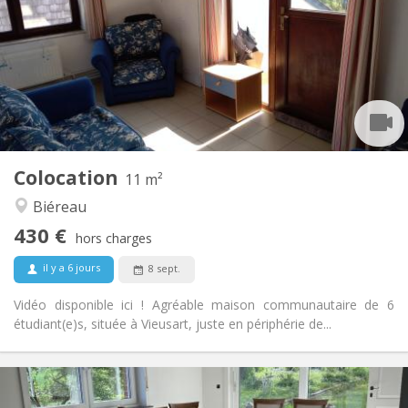
12 mois
Durée:
Acceptée
Domiciliation:
Aménagement
Commune
Salle de bain:
Commune
Cuisine:
2
11 m
Superficie:
1
Pièces privées:
Colocation
Autre
11 m²
Communautaire, calme
Atmosphère:
Biéreau
Non
Accès PMR:
430 €
Non-fumeur
Fumeur:
hors charges
Non
Animaux de compagnie:
il y a 6 jours
8 sept.
Vidéo disponible ici ! Agréable maison communautaire de 6
étudiant(e)s, située à Vieusart, juste en périphérie de...
Infos Pratiques