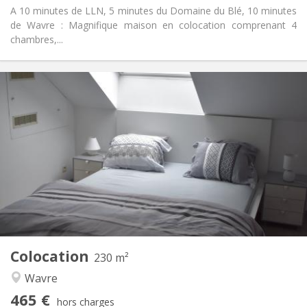
A 10 minutes de LLN, 5 minutes du Domaine du Blé, 10 minutes
de Wavre : Magnifique maison en colocation comprenant 4
chambres,...
Infos Pratiques
465 €
Loyer:
75 €
Charges:
12 mois
Durée:
Sous conditions
Domiciliation:
Aménagement
Privée
Salle de bain:
Commune
Cuisine:
2
230 m
Superficie:
7
Pièces privées:
Colocation
Autre
230 m²
Chaleureuse, studieuse, calme,
Atmosphère:
Wavre
communautaire
465 €
Non
Accès PMR:
hors charges