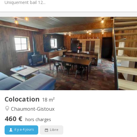
Uniquement bail 12...
Infos Pratiques
460 €
Loyer:
80 €
Charges:
12 mois, 11 mois, 10 mois
Durée:
Acceptée
Domiciliation:
Aménagement
Privée
Salle de bain:
Commune
Cuisine:
2
18 m
Superficie:
1
Pièces privées:
Colocation
Autre
18 m²
Communautaire, chaleureuse, calme
Atmosphère:
Chaumont-Gistoux
Non
Accès PMR:
460 €
Fumeur ok
Fumeur:
hors charges
Non
Animaux de compagnie:
il y a 4 jours
Libre