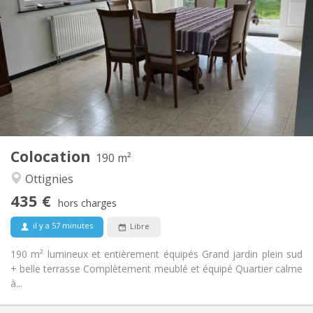
435 €
Loyer:
160 €
Charges:
12 mois, 11 mois
Durée:
Acceptée
Domiciliation:
Aménagement
Commune
Salle de bain:
Commune
Cuisine:
2
190 m
Superficie:
1
Pièces privées:
Colocation
Autre
190 m²
Communautaire, calme
Atmosphère:
Ottignies
Non
Accès PMR:
435 €
Non-fumeur
Fumeur:
hors charges
Non
Animaux de compagnie:
il y a 57 minutes
Libre
190 m² lumineux et entièrement équipés Grand jardin plein sud
+ belle terrasse Complètement meublé et équipé Quartier calme
à...