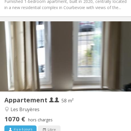
Furnished 1-bedroom apartment, built in 2020, centrally located
in a new residential complex in Courbevoie with views of the...
Infos Pratiques
1070 € (535 €/pers.)
Loyer:
230 € (115 €/pers.)
Charges:
12 mois
Durée:
Sous conditions
Domiciliation:
Aménagement
Privée
Salle de bain:
Privée (pièce distincte)
Cuisine:
2
58 m
Superficie:
2
Pièces privées:
Appartement
Autre
58 m²
Studieuse, chaleureuse, calme
Atmosphère:
Les Bruyères
Oui
Accès PMR:
1070 €
Non-fumeur
Fumeur:
hors charges
Non
Animaux de compagnie:
il y a 6 jours
Libre