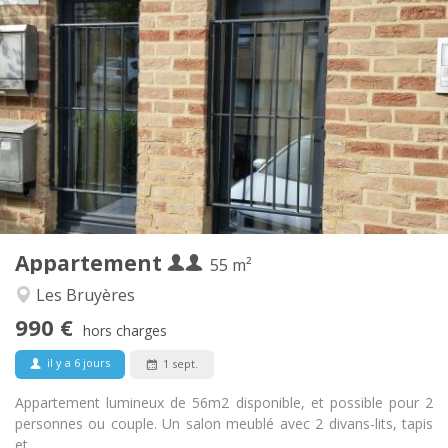
Infos Pratiques
990 € (495 €/pers.)
Loyer:
260 € (130 €/pers.)
Charges:
12 mois, 5-6 mois
Durée:
Non
Domiciliation:
Aménagement
Privée
Salle de bain:
Privée (pièce distincte)
Cuisine:
2
55 m
Superficie:
4
Pièces privées:
Appartement
Autre
55 m²
Studieuse, calme, chaleureuse
Atmosphère:
Les Bruyères
Oui
Accès PMR:
990 €
Non-fumeur
Fumeur:
hors charges
Non
Animaux de compagnie:
il y a 6 jours
1 sept.
Appartement lumineux de 56m2 disponible, et possible pour 2
personnes ou couple. Un salon meublé avec 2 divans-lits, tapis
et...