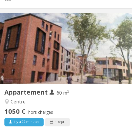
Infos Pratiques
1050 €
Loyer:
120 €
Charges:
12 mois, 3-4 mois, au mois
Durée:
Acceptée
Domiciliation:
Aménagement
Privée
Salle de bain:
Privée (pièce distincte)
Cuisine:
2
60 m
Superficie:
5
Pièces privées:
Appartement
Autre
60 m²
Calme
Atmosphère:
Centre
Non
Accès PMR:
1050 €
Non-fumeur
Fumeur:
hors charges
Non
Animaux de compagnie:
il y a 27 minutes
1 sept.