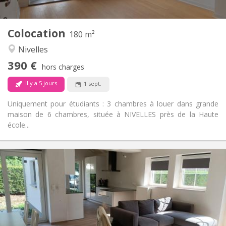
2
180 m
Superficie:
1
Pièces privées:
Colocation
Autre
180 m²
Calme
Atmosphère:
Nivelles
Non
Accès PMR:
390 €
Non-fumeur
Fumeur:
hors charges
Non
Animaux de compagnie:
il y a 5 jours
1 sept.
Uniquement pour étudiants : 3 chambres à louer dans grande
maison de 6 chambres, située à NIVELLES près de la Haute
école...
Infos Pratiques
400 €
Loyer:
80 €
Charges:
12 mois, 10 mois
Durée:
Non
Domiciliation:
Aménagement