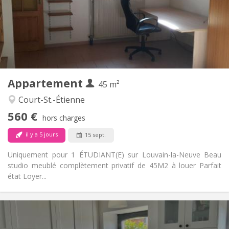
Non
Domiciliation:
Aménagement
Privée
Salle de bain:
Privée (pièce distincte)
Cuisine:
2
45 m
Superficie:
3
Pièces privées:
Appartement
Autre
45 m²
Studieuse
Atmosphère:
Court-St.-Étienne
Non
Accès PMR:
560 €
Non-fumeur
Fumeur:
hors charges
Non
Animaux de compagnie:
il y a 5 jours
15 sept.
Uniquement pour 1 ÉTUDIANT(E) sur Louvain-la-Neuve Beau
studio meublé complètement privatif de 45M2 à louer Parfait
état Loyer...
Infos Pratiques
700 € (350 €/pers.)
Loyer: