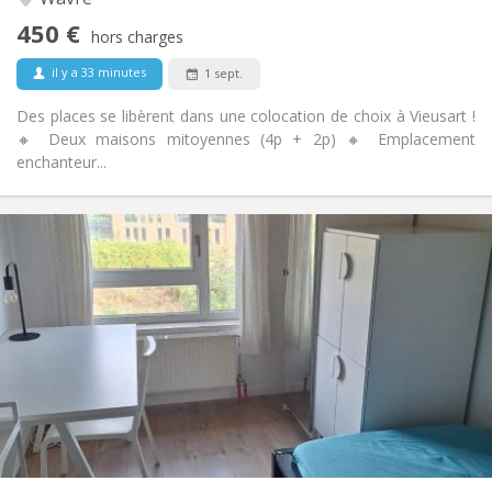
Non
Accès PMR:
450 €
Non-fumeur
Fumeur:
hors charges
Non
Animaux de compagnie:
il y a 33 minutes
1 sept.
Des places se libèrent dans une colocation de choix à Vieusart !
🔸 Deux maisons mitoyennes (4p + 2p) 🔸 Emplacement
enchanteur...
Infos Pratiques
350 €
Loyer:
100 €
Charges:
10 mois, 5-6 mois, 3-4 mois
Durée:
Non
Domiciliation:
Aménagement
Commune
Salle de bain:
Commune
Cuisine:
2
12 m
Superficie:
1
Pièces privées: