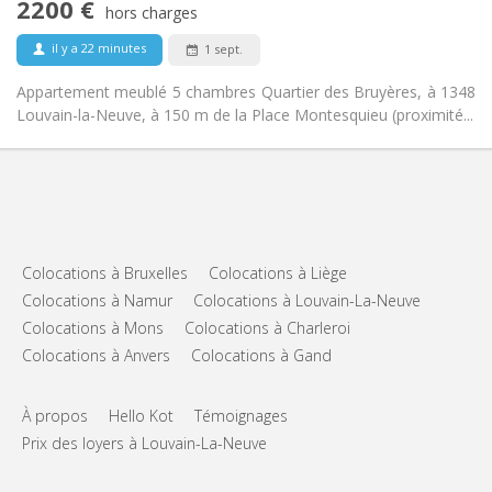
2200 €
Non-fumeur
Fumeur:
hors charges
Non
Animaux de compagnie:
il y a 22 minutes
1 sept.
Appartement meublé 5 chambres Quartier des Bruyères, à 1348
Louvain-la-Neuve, à 150 m de la Place Montesquieu (proximité...
Colocations à Bruxelles
Colocations à Liège
Colocations à Namur
Colocations à Louvain-La-Neuve
Colocations à Mons
Colocations à Charleroi
Colocations à Anvers
Colocations à Gand
À propos
Hello Kot
Témoignages
Prix des loyers à Louvain-La-Neuve