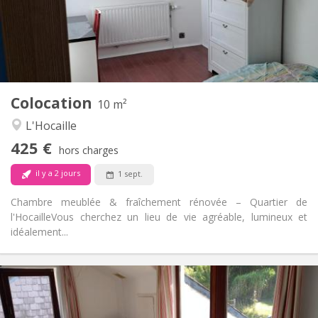
Aménagement
Commune
Salle de bain:
Commune
Cuisine:
2
10 m
Superficie:
1
Pièces privées:
Colocation
Autre
10 m²
Chaleureuse, studieuse, calme
Atmosphère:
L'Hocaille
Non
Accès PMR:
425 €
Non-fumeur
Fumeur:
hors charges
Non
Animaux de compagnie:
il y a 2 jours
1 sept.
Chambre meublée & fraîchement rénovée – Quartier de
l'Hocaille ​Vous cherchez un lieu de vie agréable, lumineux et
idéalement...
Infos Pratiques
430 €
Loyer:
100 €
Charges: