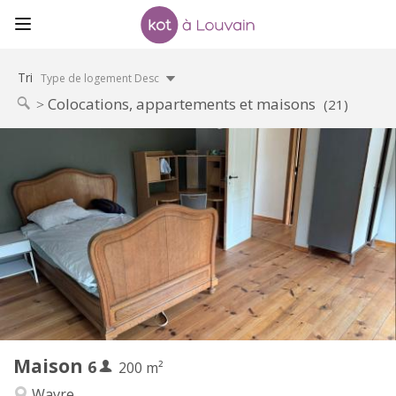
Tri
Type de logement Desc
Colocations, appartements et maisons
(21)
Infos Pratiques
450 € (75 €/pers.)
Loyer:
75 € (13 €/pers.)
Charges:
12 mois
Durée:
Acceptée
Domiciliation:
Aménagement
Commune
Salle de bain:
Commune
Cuisine:
2
200 m
Superficie:
1
Pièces privées:
Maison
6
Autre
200 m²
Chaleureuse
Atmosphère:
Wavre