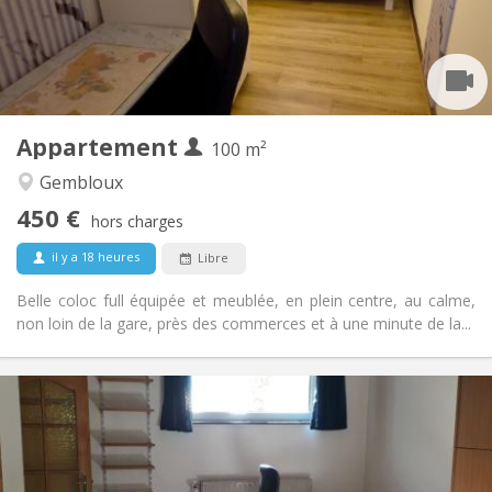
Aménagement
Commune
Salle de bain:
Commune
Cuisine:
2
100 m
Superficie:
1
Pièces privées:
Appartement
Autre
100 m²
Studieuse, communautaire, calme,
Atmosphère:
Gembloux
chaleureuse
450 €
Non
Accès PMR:
hors charges
Non-fumeur
Fumeur:
il y a 18 heures
Libre
Non
Animaux de compagnie:
Belle coloc full équipée et meublée, en plein centre, au calme,
non loin de la gare, près des commerces et à une minute de la...
Infos Pratiques
560 €
Loyer:
100 €
Charges:
12 mois
Durée: