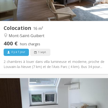
Commune
Salle de bain:
Commune
Cuisine:
2
16 m
Superficie:
1
Pièces privées:
Colocation
Autre
16 m²
Calme
Atmosphère:
Mont-Saint-Guibert
Non
Accès PMR:
400 €
Non-fumeur
Fumeur:
hors charges
Non
Animaux de compagnie:
il y a 1 jour
1 sept.
2 chambres à louer dans villa lumineuse et moderne, proche de
Louvain-la-Neuve (7 km) et de l'Axis Parc ( 4 km). Bus 34 pour...
Infos Pratiques
425 €
Loyer:
150 €
Charges:
12 mois, 11 mois, 10 mois
Durée:
Non
Domiciliation: