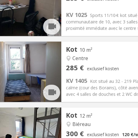
omervakantie
Oppervlakte:
10 m
2
:
5 €
Keuken:
Gemeenschappelijk
KV 1025
Sports 11/104: kot situ
85 €
Badkamer:
Gemeenschappelij
communautaire de 10, avec 3 salle
ische Informatie
Inrichting
proximité immédiate avec le centre sp
Kot
10 m²
Centre
iëring:
Nee
Private kamers:
1
285 €
exclusief kosten
omervakantie, per maand
Oppervlakte:
10 m
2
:
10 €
Keuken:
Gemeenschappelijk
KV 1405
Kot situé au 32 - 219 Pl
85 €
Badkamer:
Gemeenschappelij
calme (cour des Borains), côté ave
ische Informatie
Inrichting
avec 4 salles de douches et 2 WC dis
Kot
12 m²
iëring:
Nee
Biéreau
jks
Private kamers:
1
300 €
exclusief kosten
120 €
/
omervakantie, per maand,
Oppervlakte:
12 m
2