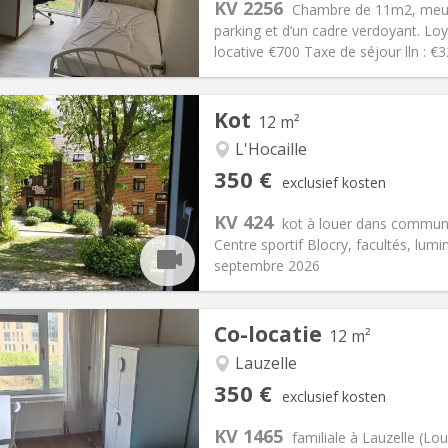
KV 2256
Chambre de 11m2, meubl
30 €
Badkamer:
Gemeenschappelij
parking et d’un cadre verdoyant. Lo
ische Informatie
Inrichting
locative €700 Taxe de séjour lln : 
Kot
12 m²
L'Hocaille
iëring:
Nee
Private kamers:
1
350 €
exclusief kosten
omervakantie, per maand
Oppervlakte:
12 m
2
:
10 €
Keuken:
Gemeenschappelijk
KV 424
kot à louer dans communa
50 €
Badkamer:
Gemeenschappelij
Centre sportif Blocry, facultés, lumi
ische Informatie
Inrichting
septembre 2026
Co-locatie
12 m²
iëring:
Nee
Lauzelle
den
Private kamers:
1
350 €
exclusief kosten
0 maanden, 5-6 maanden, 3-4
Oppervlakte:
12 m
2
:
100 €
Keuken:
Gemeenschappelijk
KV 1465
familiale à Lauzelle (
50 €
Badkamer:
Gemeenschappelij