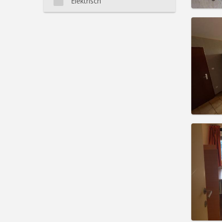
Elektrisch
Domicil
Duur:
1
Kosten
Huur:
3
Prakt
Domicil
Duur:
Z
Kosten
Huur:
3
Prakt