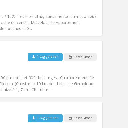
Huisdieren:
Nee
Roker:
Rookvrij
Toegang voor PBM:
Nee
 7 / 102: Très bien situé, dans une rue calme, a deux
k
Sfeer:
Ernstig, gemeenschappelijk
 proche du centre, IAD, Hocaille Appartement
Andere
e douches et 3...
1 dag geleden
Beschikbaar
Huisdieren:
Nee
Roker:
Rookvrij
Toegang voor PBM:
Nee
0€ par mois et 60€ de charges . Chambre meublée
k
Sfeer:
Rustig
Villeroux (Chastre) à 10 km de LLN et de Gembloux.
Andere
lhaize à 1, 7 km. Chambre...
1 dag geleden
Beschikbaar
Huisdieren:
Nee