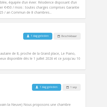
ée, équipée d’un évier. Résidence disposant d’un
k
Sfeer:
Gemeenschappelijk, ernstig
yer €450 / mois : toutes charges comprises Garantie
Andere
€325 / an Commun de 8 chambres...
1 dag geleden
Beschikbaar
Huisdieren:
Nee
Roker:
Rookvrij
Toegang voor PBM:
Nee
utaire de 8, proche de la Grand place, Le Piano,
k
Sfeer:
Gemeenschappelijk, ernstig
neux disponible dès le 1 juillet 2026 et ce jusqu'au 10
Andere
1 dag geleden
1 sep
Huisdieren:
Nee
Roker:
Rookvrij
Toegang voor PBM:
Nee
Louvain-la-Neuve) Nous proposons une chambre
k
Sfeer:
Ernstig, rustig