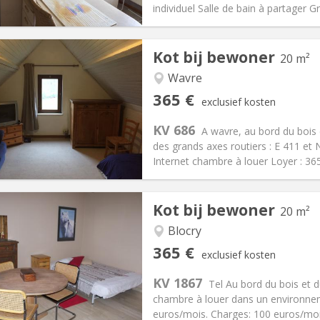
ische Informatie
Inrichting
individuel Salle de bain à partager 
Kot bij bewoner
20 m²
Wavre
iëring:
Nee
Private kamers:
1
365 €
exclusief kosten
2 maanden
Oppervlakte:
20 m
2
:
100 €
Keuken:
in de kamer
KV 686
A wavre, au bord du bois 
65 €
Badkamer:
Gemeenschappelij
des grands axes routiers : E 411 et
ische Informatie
Inrichting
Internet chambre à louer Loyer : 365
Kot bij bewoner
20 m²
Blocry
iëring:
Nee
Private kamers:
1
365 €
exclusief kosten
2 maanden
Oppervlakte:
20 m
2
:
100 €
Keuken:
in de kamer
KV 1867
Tel Au bord du bois et d
65 €
Badkamer:
Gemeenschappelij
chambre à louer dans un environnem
ische Informatie
Inrichting
euros/mois. Charges: 100 euros/mois