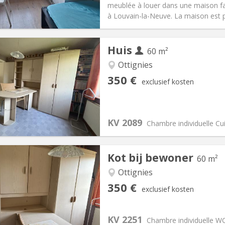
meublée à louer dans une maison fami
ische Informatie
Inrichting
à Louvain-la-Neuve. La maison est p
Huis
60 m²
Ottignies
iëring:
Nee
Private kamers:
1
350 €
exclusief kosten
2 maanden, 10 maanden
Oppervlakte:
60 m
2
:
50 €
Keuken:
Gemeenschappelijk
50 €
Badkamer:
Gemeenschappelij
KV 2089
ische Informatie
Inrichting
Chambre individuelle Cu
Kot bij bewoner
60 m²
Ottignies
iëring:
Nee
Private kamers:
1
350 €
exclusief kosten
2 maanden, 10 maanden
Oppervlakte:
60 m
2
:
50 €
Keuken:
Gemeenschappelijk
50 €
Badkamer:
Gemeenschappelij
KV 2251
Chambre individuelle WC