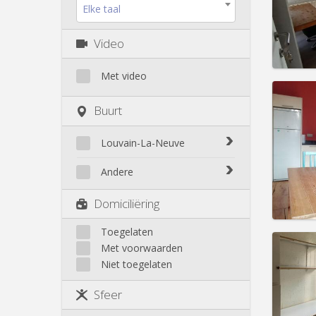
Kosten
Elke taal
Huur:
3
Video
Prakt
Met video
Buurt
Domicil
Louvain-La-Neuve
Duur:
1
Kosten
Biéreau
Andere
Huur:
3
Blocry
Court-St.-Étienne
Prakt
Domiciliëring
Centre
Gembloux
L'Hocaille
Genappe
Toegelaten
La Baraque
Met voorwaarden
Mont-Saint-Guibert
Lauzelle
Niet toegelaten
Nivelles
Les Bruyères
Domicil
Ottignies
Sfeer
Duur:
1
Rixensart
Kosten