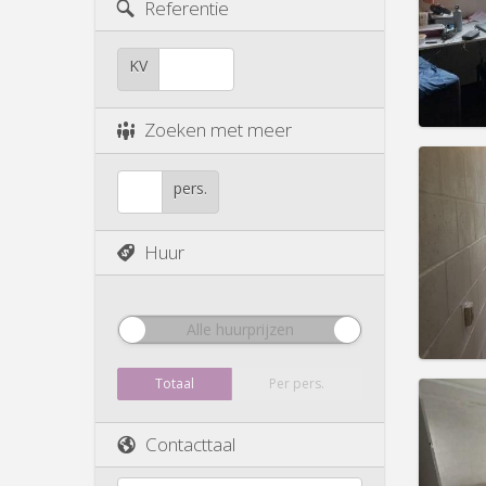
Referentie
Duur:
Z
Kosten
Huur:
2
KV
Prakt
Zoeken met meer
pers.
Domicil
Duur:
Z
Huur
Kosten
Huur:
2
Prakt
Alle huurprijzen
Totaal
Per pers.
Domicil
Contacttaal
wekeli
Duur:
Z