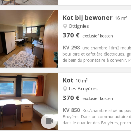
Kot bij bewoner
16 m²
Ottignies
iëring:
Nee
Private kamers:
1
370 €
exclusief kosten
0 maanden
Oppervlakte:
16 m
2
:
20 €
Keuken:
Gemeenschappelijk
KV 298
une chambre 16m2 meublé
70 €
Badkamer:
Gemeenschappelij
bouilloire et cafetière électriques, gri
ische Informatie
Inrichting
de bain du propriétaire à convenir. Pos
Kot
10 m²
Les Bruyères
iëring:
Nee
Private kamers:
1
370 €
exclusief kosten
omervakantie
Oppervlakte:
10 m
2
:
5 €
Keuken:
Gemeenschappelijk
KV 850
Kot/chambre situé au pass
70 €
Badkamer:
Gemeenschappelij
Bruyères Dans un communautaire de
ische Informatie
Inrichting
dans le quartier des Bruyères, proch