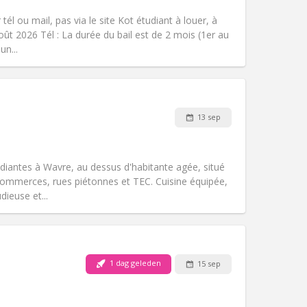
gemeenschappelijk
él ou mail, pas via le site Kot étudiant à louer, à
Sfeer:
Ernstig, hartelijk,
oût 2026 Tél : La durée du bail est de 2 mois (1er au
Andere
un...
13 sep
Huisdieren:
Nee
Roker:
Rookvrij
Toegang voor PBM:
Nee
iantes à Wavre, au dessus d'habitante agée, situé
k
Sfeer:
Rustig
commerces, rues piétonnes et TEC. Cuisine équipée,
Andere
ieuse et...
1 dag geleden
15 sep
Huisdieren:
Nee
Roker:
Rookvrij
Toegang voor PBM:
Nee