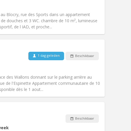
Roker:
Rookvrij
Toegang voor PBM:
Nee
é au Blocry, rue des Sports dans un appartement
k
Sfeer:
Ernstig, gemeenschappelijk
s de douches et 3 WC. chambre de 10 m², lumineuse
Andere
ortif, de l IAD, et proche...
1 dag geleden
Beschikbaar
Huisdieren:
Nee
Roker:
Rookvrij
Toegang voor PBM:
Nee
ace des Wallons donnant sur le parking arrière au
k
Sfeer:
Ernstig, gemeenschappelijk
nue de l'Espinette Appartement communautaire de 10
Andere
ponible dès le 1 aout...
Huisdieren:
Nee
Beschikbaar
Roker:
Rookvrij
week
Toegang voor PBM:
Nee