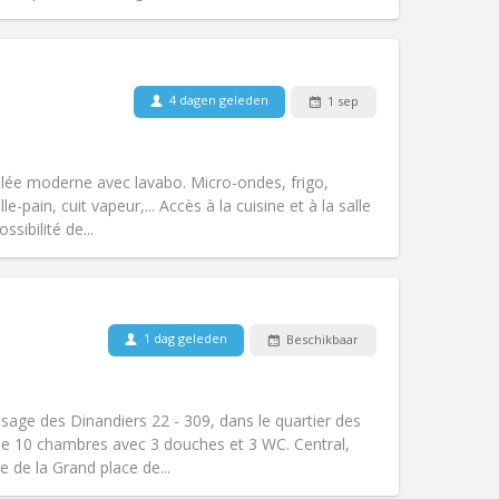
4 dagen geleden
1 sep
Huisdieren:
Nee
Roker:
Rookvrij
Toegang voor PBM:
Nee
e moderne avec lavabo. Micro-ondes, frigo,
k
Sfeer:
Hartelijk, rustig
lle-pain, cuit vapeur,... Accès à la cuisine et à la salle
Andere
sibilité de...
Huisdieren:
Nee
1 dag geleden
Beschikbaar
Roker:
Rookvrij
Toegang voor PBM:
Nee
hartelijk, ernstig
age des Dinandiers 22 - 309, dans le quartier des
k
Sfeer:
Rustig, gemeenschappelijk,
 10 chambres avec 3 douches et 3 WC. Central,
Andere
e de la Grand place de...