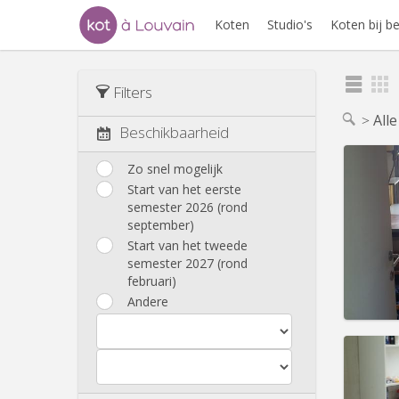
Koten
Studio's
Koten bij 
Filters
All
Beschikbaarheid
Zo snel mogelijk
Start van het eerste
semester 2026 (rond
Domicil
september)
Duur:
Z
Kosten
Start van het tweede
Huur:
2
semester 2027 (rond
februari)
Prakt
Andere