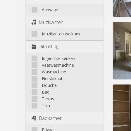
Prakt
Aanvaard
Muzikanten
Muzikanten welkom
Domicil
Uitrusting
Duur:
1
Kosten
Ingerichte keuken
Huur:
3
Vaatwasmachine
Prakt
Wasmachine
Fietslokaal
Douche
Bad
Terras
Tuin
Domicil
Duur:
1
Kosten
Badkamer
Huur:
3
Privaat