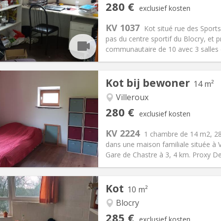
iëring:
Nee
Private kamers:
2
280 €
exclusief kosten
omervakantie
Oppervlakte:
10 m
2
:
10 €
Keuken:
Gemeenschappelijk
KV 1037
Kot situé rue des Sports
80 €
Badkamer:
Gemeenschappelij
pas du centre sportif du Blocry, et
ische Informatie
Inrichting
communautaire de 10 avec 3 salles d
Kot bij bewoner
14 m²
Villeroux
iëring:
Nee
Private kamers:
4
280 €
exclusief kosten
0 maanden
Oppervlakte:
14 m
2
:
60 €
Keuken:
Gemeenschappelijk
KV 2224
1 chambre de 14 m2, 28
80 €
Badkamer:
Gemeenschappelij
dans une maison familiale située à 
ische Informatie
Inrichting
Gare de Chastre à 3, 4 km. Proxy De
Kot
10 m²
Blocry
285 €
iëring:
Nee
Private kamers:
2
exclusief kosten