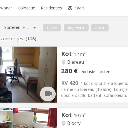
bewoner
Colocatie
Residenties
Kaart
Sorteren
Huur
Nieuw
Bijgewerkt
Actief
e zoekertjes
(106)
Kot
12 m²
Biéreau
iëring:
Nee
Private kamers:
1
280 €
exclusief kosten
omervakantie, per maand
Oppervlakte:
12 m
2
:
10 €
Keuken:
Gemeenschappelijk
KV 420
1 kot disponible à louer 
80 €
Badkamer:
Gemeenschappelij
Ferme du Biereau (théatre), Loungea
ische Informatie
Inrichting
double oscillo-battant, sol linoleum. V
Kot
10 m²
Blocry