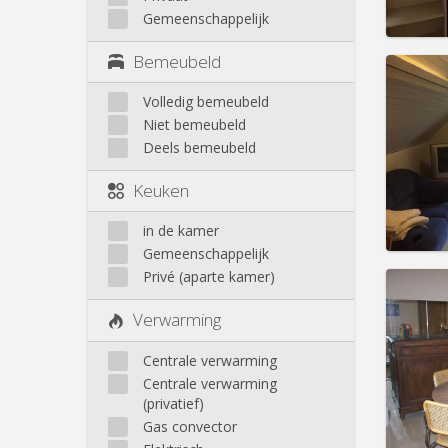
Prakt
Gemeenschappelijk
Bemeubeld
Volledig bemeubeld
Niet bemeubeld
Domicil
Duur:
1
Deels bemeubeld
Kosten
Huur:
3
Keuken
Prakt
in de kamer
Gemeenschappelijk
Privé (aparte kamer)
Verwarming
Domicil
Centrale verwarming
Duur:
1
Kosten
Centrale verwarming
Huur:
3
(privatief)
Gas convector
Prakt