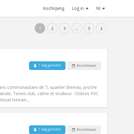
Inschrijving
Log in
Nl
›
1
2
3
...
5
Huisdieren:
Nee
1 dag geleden
Beschikbaar
Roker:
Rookvrij
Toegang voor PBM:
Nee
ernstig
dans communautaire de 7, quartier Biereau, proche
k
Sfeer:
Rustig, gemeenschappelijk,
tude, Tennis club, calme et studieux . Châssis PVC
Andere
isuel lointain....
1 dag geleden
Beschikbaar