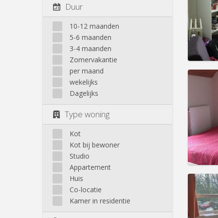
Domicil
Duur
Duur:
Z
Kosten
10-12 maanden
Huur:
2
5-6 maanden
Prakt
3-4 maanden
Zomervakantie
per maand
wekelijks
Dagelijks
Domicil
Type woning
Duur:
1
Kosten
Huur:
2
Kot
Kot bij bewoner
Prakt
Studio
Appartement
Huis
Co-locatie
Kamer in residentie
Domicil