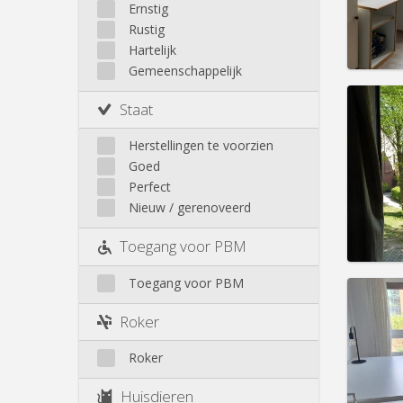
Walhain
Ernstig
Huur:
3
Wavre
Rustig
Prakt
Buiten Louvain-La-Neuve
Hartelijk
Gemeenschappelijk
Staat
Herstellingen te voorzien
Domicil
Goed
Duur:
Z
Kosten
Perfect
Huur:
3
Nieuw / gerenoveerd
Prakt
Toegang voor PBM
Toegang voor PBM
Roker
Domicil
maan
Roker
Duur:
1
Kosten
Huisdieren
Huur:
3