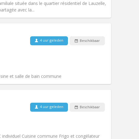
liale située dans le quartier résidentiel de Lauzelle,
Andere
artagée avec la...
Huisdieren:
Nee
4 uur geleden
Beschikbaar
Roker:
Rookvrij
Toegang voor PBM:
Nee
gemeenschappelijk, ernstig
k
Sfeer:
Rustig, hartelijk,
Andere
isine et salle de bain commune
4 uur geleden
Beschikbaar
Huisdieren:
Nee
Roker:
Rookvrij
Toegang voor PBM:
Nee
k
Sfeer:
Ernstig, rustig, hartelijk
 individuel Cuisine commune Frigo et congélateur