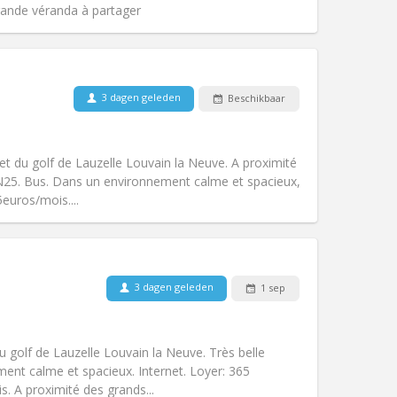
Andere
Grande véranda à partager
3 dagen geleden
Beschikbaar
Huisdieren:
Nee
Roker:
Rookvrij
Toegang voor PBM:
Nee
et du golf de Lauzelle Louvain la Neuve. A proximité
k
Sfeer:
Rustig
 N25. Bus. Dans un environnement calme et spacieux,
Andere
euros/mois....
3 dagen geleden
1 sep
Huisdieren:
Nee
Roker:
Rookvrij
Toegang voor PBM:
Nee
u golf de Lauzelle Louvain la Neuve. Très belle
k
Sfeer:
Rustig
ent calme et spacieux. Internet. Loyer: 365
Andere
. A proximité des grands...