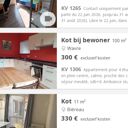
:
75 €
Keuken:
Gemeenschappelijk
KV 1265
Contact uniquement par t
00 €
Badkamer:
Privaat
partir du 22 juin 2026, jusqu'au 31 a
ische Informatie
Inrichting
31 août 2026). Libre le 22 juin, dans 
Kot bij bewoner
100 m²
Wavre
iëring:
Nee
Private kamers:
4
300 €
exclusief kosten
0 maanden
Oppervlakte:
100 m
2
:
95 €
Keuken:
Gemeenschappelijk
KV 1306
Appartement pour 4 étud
00 €
Badkamer:
Gemeenschappelij
en plein centre, calme, proche des 
ische Informatie
Inrichting
séjour meublé, sdb+d. Ambiance stud
Kot
11 m²
Biéreau
iëring:
Nee
Private kamers:
1
330 €
exclusief kosten
2 maanden
Oppervlakte:
11 m
2
:
120 €
Keuken:
Gemeenschappelijk