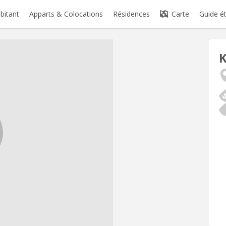
abitant
Apparts & Colocations
Résidences
Carte
Guide é
K