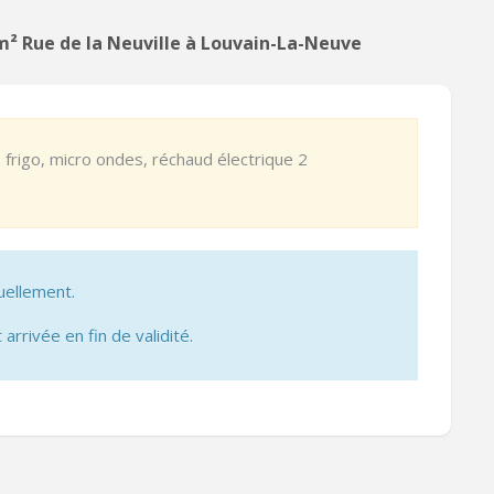
 m² Rue de la Neuville à Louvain-La-Neuve
frigo, micro ondes, réchaud électrique 2
uellement.
 arrivée en fin de validité.