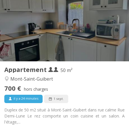
700 € (350 €/pers.)
Loyer:
110 € (55 €/pers.)
Charges:
12 mois
Durée:
Non
Domiciliation:
Aménagement
Privée
Salle de bain:
Privée (pièce distincte)
Cuisine:
2
50 m
Superficie:
2
Pièces privées:
Appartement
Autre
50 m²
Calme
Atmosphère:
Mont-Saint-Guibert
Non
Accès PMR:
700 €
Non-fumeur
Fumeur:
hors charges
Non
Animaux de compagnie:
il y a 24 minutes
1 sept.
Duplex de 50 m2 situé à Mont-Saint-Guibert dans rue calme Rue
Demi-Lune Le rez comporte un coin cuisine et un salon. A
l'étage,...