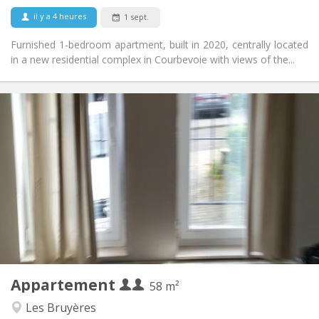
Non
Animaux de compagnie:
il y a 4 heures
1 sept.
Furnished 1-bedroom apartment, built in 2020, centrally located
in a new residential complex in Courbevoie with views of the...
Infos Pratiques
1070 € (535 €/pers.)
Loyer:
230 € (115 €/pers.)
Charges:
12 mois
Durée:
Sous conditions
Domiciliation:
Aménagement
Privée
Salle de bain:
Privée (pièce distincte)
Cuisine:
2
58 m
Superficie:
2
Pièces privées:
Appartement
Autre
58 m²
Chaleureuse, studieuse, calme
Atmosphère:
Les Bruyères
Oui
Accès PMR: