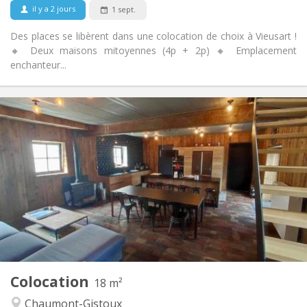
il y a 2 jours
1 sept.
Des places se libèrent dans une colocation de choix à Vieusart !
🔸 Deux maisons mitoyennes (4p + 2p) 🔸 Emplacement
enchanteur...
Infos Pratiques
460 €
Loyer:
80 €
Charges:
12 mois, 11 mois, 10 mois
Durée:
Acceptée
Domiciliation:
Aménagement
Privée
Salle de bain:
Commune
Cuisine:
2
18 m
Superficie:
1
Pièces privées:
Colocation
Autre
18 m²
Communautaire, chaleureuse, calme
Atmosphère:
Chaumont-Gistoux