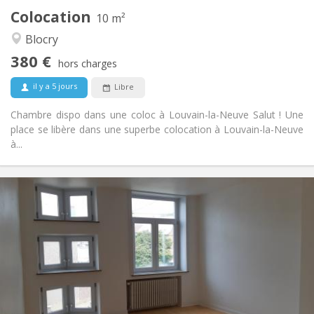
Colocation
Autre
10 m²
Chaleureuse, calme, studieuse
Atmosphère:
Blocry
Non
Accès PMR:
380 €
Fumeur ok
Fumeur:
hors charges
Acceptés
Animaux de compagnie:
il y a 5 jours
Libre
Chambre dispo dans une coloc à Louvain-la-Neuve Salut ! Une
place se libère dans une superbe colocation à Louvain-la-Neuve
à...
Infos Pratiques
390 €
Loyer:
75 €
Charges:
12 mois
Durée:
Sous conditions
Domiciliation:
Aménagement
Commune
Salle de bain:
Commune
Cuisine: