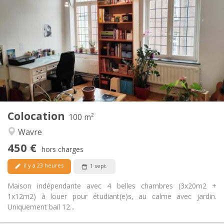
450 €
Loyer:
50 €
Charges:
12 mois
Durée:
Non
Domiciliation:
Aménagement
Commune
Salle de bain:
Commune
Cuisine:
2
100 m
Superficie:
5
Pièces privées:
Colocation
Autre
100 m²
Calme
Atmosphère:
Wavre
Non
Accès PMR:
450 €
Non-fumeur
Fumeur:
hors charges
Non
Animaux de compagnie:
il y a 23 heures
1 sept.
Maison indépendante avec 4 belles chambres (3x20m2 +
1x12m2) à louer pour étudiant(e)s, au calme avec jardin.
Uniquement bail 12...