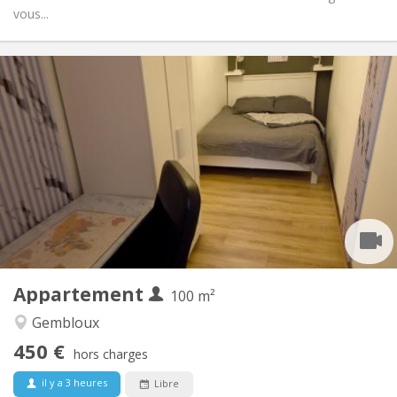
vous...
Infos Pratiques
450 €
Loyer:
150 €
Charges:
12 mois, 11 mois, 10 mois, 5-6 mois
Durée:
Sous conditions
Domiciliation:
Aménagement
Commune
Salle de bain:
Commune
Cuisine:
2
100 m
Superficie:
1
Pièces privées:
Appartement
Autre
100 m²
Studieuse, chaleureuse, communautaire,
Atmosphère:
Gembloux
calme
450 €
Non
Accès PMR:
hors charges
Non-fumeur
Fumeur:
il y a 3 heures
Libre
Non
Animaux de compagnie: