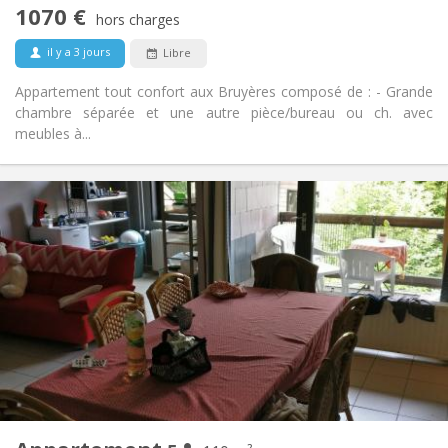
1070 €
Non-fumeur
Fumeur:
hors charges
Non
Animaux de compagnie:
il y a 3 jours
Libre
Appartement tout confort aux Bruyères composé de : - Grande
chambre séparée et une autre pièce/bureau ou ch. avec
meubles à...
Infos Pratiques
2200 € (440 €/pers.)
Loyer:
375 € (75 €/pers.)
Charges:
12 mois
Durée:
Non
Domiciliation:
Aménagement
Commune
Salle de bain:
Commune
Cuisine:
2
110 m
Superficie:
5
Pièces privées: