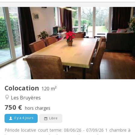
Infos Pratiques
750 €
Loyer:
50 €
Charges:
3-4 mois, vacances d'été
Durée:
Non
Domiciliation:
Aménagement
Privée
Salle de bain:
Commune
Cuisine:
2
120 m
Superficie:
2
Pièces privées:
Colocation
Autre
120 m²
Studieuse, calme, chaleureuse
Atmosphère:
Les Bruyères
Non
Accès PMR:
750 €
Non-fumeur
Fumeur:
hors charges
Non
Animaux de compagnie:
il y a 4 jours
Libre
Période locative court terme: 08/06/26 - 07/09/26 1 chambre à