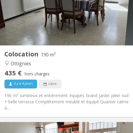
12 mois, 11 mois
Durée:
Acceptée
Domiciliation:
Aménagement
Commune
Salle de bain:
Commune
Cuisine:
2
190 m
Superficie:
1
Pièces privées:
Colocation
Autre
190 m²
Calme, communautaire
Atmosphère:
Ottignies
Non
Accès PMR:
435 €
Non-fumeur
Fumeur:
hors charges
Non
Animaux de compagnie:
il y a 4 jours
Libre
190 m² lumineux et entièrement équipés Grand jardin plein sud
+ belle terrasse Complètement meublé et équipé Quartier calme
à...
Infos Pratiques