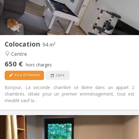
Aménagement
Commune
Salle de bain:
Commune
Cuisine:
2
94 m
Superficie:
1
Pièces privées:
Colocation
Autre
94 m²
Chaleureuse, calme
Atmosphère:
Centre
Oui
Accès PMR:
650 €
Non-fumeur
Fumeur:
hors charges
Acceptés
Animaux de compagnie:
il y a 23 heures
Libre
Bonjour, La seconde chambre se libère dans un appart 2
chambres. idéale pour un premier emménagement, tout est
meublé sauf la...
Infos Pratiques
700 €
Loyer:
100 €
Charges: