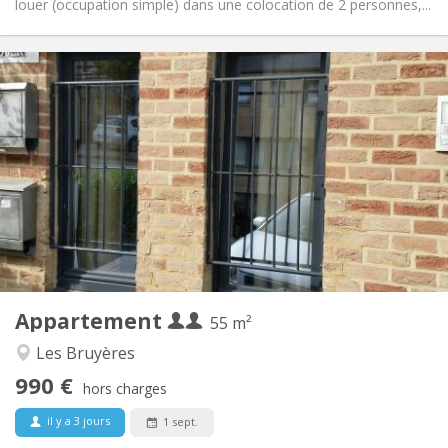
louer (occupation simple) dans une colocation de 2 personnes,...
Infos Pratiques
990 € (495 €/pers.)
Loyer:
260 € (130 €/pers.)
Charges:
12 mois, 5-6 mois
Durée:
Non
Domiciliation:
Aménagement
Privée
Salle de bain:
Privée (pièce distincte)
Cuisine:
2
55 m
Superficie:
4
Pièces privées:
Appartement
Autre
55 m²
Studieuse, calme, chaleureuse
Atmosphère:
Les Bruyères
Oui
Accès PMR:
990 €
Non-fumeur
Fumeur:
hors charges
Non
Animaux de compagnie:
il y a 3 jours
1 sept.