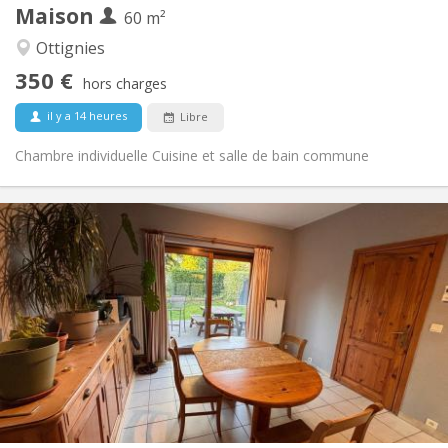
Maison
Autre
60 m²
Studieuse, communautaire, chaleureuse,
Atmosphère:
Ottignies
calme
350 €
Non
Accès PMR:
hors charges
Non-fumeur
Fumeur:
il y a 14 heures
Libre
Non
Animaux de compagnie:
Chambre individuelle Cuisine et salle de bain commune
Infos Pratiques
380 €
Loyer:
120 €
Charges:
12 mois
Durée:
Acceptée
Domiciliation:
Aménagement
Commune
Salle de bain:
Commune
Cuisine:
2
10 m
Superficie:
1
Pièces privées: