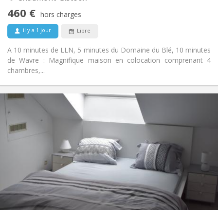
Non
Accès PMR:
460 €
Fumeur ok
Fumeur:
hors charges
Non
Animaux de compagnie:
il y a 1 jour
Libre
A 10 minutes de LLN, 5 minutes du Domaine du Blé, 10 minutes
de Wavre : Magnifique maison en colocation comprenant 4
chambres,...
Infos Pratiques
465 €
Loyer:
75 €
Charges:
12 mois
Durée:
Sous conditions
Domiciliation:
Aménagement
Privée
Salle de bain:
Commune
Cuisine:
2
230 m
Superficie:
7
Pièces privées: