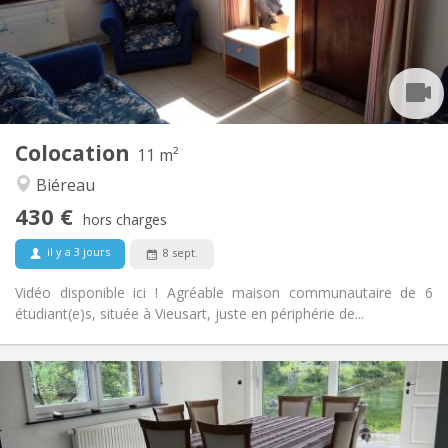
Aménagement
Commune
Salle de bain:
Commune
Cuisine:
2
11 m
Superficie:
1
Pièces privées:
Colocation
Autre
11 m²
Communautaire, calme
Atmosphère:
Biéreau
Non
Accès PMR:
430 €
Non-fumeur
Fumeur:
hors charges
Non
Animaux de compagnie:
il y a 3 jours
8 sept.
Vidéo disponible ici ! Agréable maison communautaire de 6
étudiant(e)s, située à Vieusart, juste en périphérie de...
Infos Pratiques
435 €
Loyer:
160 €
Charges: