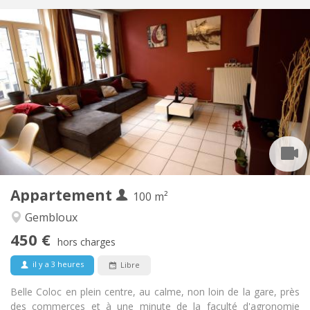
Infos Pratiques
450 €
Loyer:
150 €
Charges:
12 mois, 11 mois, 10 mois, 5-6 mois
Durée:
Sous conditions
Domiciliation:
Aménagement
Commune
Salle de bain:
Commune
Cuisine:
2
100 m
Superficie:
1
Pièces privées:
Appartement
Autre
100 m²
Communautaire, calme, chaleureuse,
Atmosphère:
Gembloux
studieuse
450 €
Non
Accès PMR:
hors charges
Non-fumeur
Fumeur:
il y a 3 heures
Libre
Non
Animaux de compagnie:
Belle Coloc en plein centre, au calme, non loin de la gare, près
des commerces et à une minute de la faculté d'agronomie