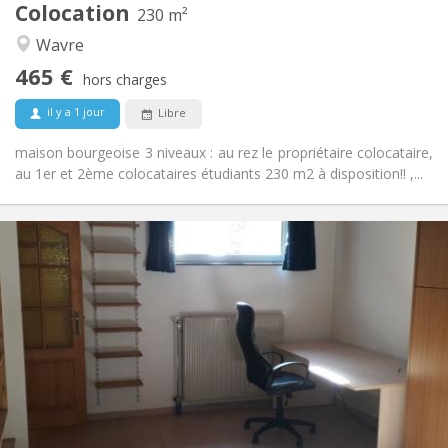
Colocation
Autre
230 m²
Chaleureuse, communautaire, calme,
Atmosphère:
Wavre
studieuse
465 €
Non
Accès PMR:
hors charges
Non-fumeur
Fumeur:
il y a 1 jour
Libre
Non
Animaux de compagnie:
maison bourgeoise 3 niveaux : au rez le propriétaire colocataire,
au 1er et 2ème colocataires étudiants 230 m2 à disposition!! ,...
Infos Pratiques
560 €
Loyer:
100 €
Charges:
12 mois
Durée:
Non
Domiciliation:
Aménagement
Privée
Salle de bain:
Privée (pièce distincte)
Cuisine:
2
45 m
Superficie: