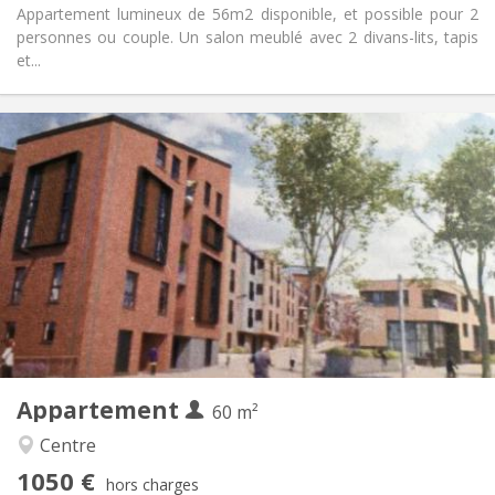
Appartement lumineux de 56m2 disponible, et possible pour 2
personnes ou couple. Un salon meublé avec 2 divans-lits, tapis
et...
Infos Pratiques
1050 €
Loyer:
120 €
Charges:
12 mois, 3-4 mois, au mois
Durée:
Acceptée
Domiciliation:
Aménagement
Privée
Salle de bain:
Privée (pièce distincte)
Cuisine:
2
60 m
Superficie:
5
Pièces privées:
Appartement
Autre
60 m²
Calme
Atmosphère:
Centre
Non
Accès PMR:
1050 €
Non-fumeur
Fumeur:
hors charges