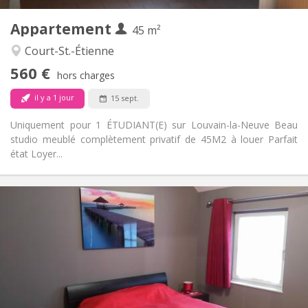
3
Pièces privées:
Appartement
Autre
45 m²
Studieuse
Atmosphère:
Court-St.-Étienne
Non
Accès PMR:
560 €
Non-fumeur
Fumeur:
hors charges
Non
Animaux de compagnie:
il y a 1 jour
15 sept.
Uniquement pour 1 ÉTUDIANT(E) sur Louvain-la-Neuve Beau
studio meublé complètement privatif de 45M2 à louer Parfait
état Loyer...
Infos Pratiques
600 €
Loyer:
0 €
Charges:
12 mois, 11 mois, 10 mois, 5-6 mois, 3-4 mois,
Durée:
vacances d'été, au mois, à la semaine, à la journée
Non
Domiciliation:
Aménagement