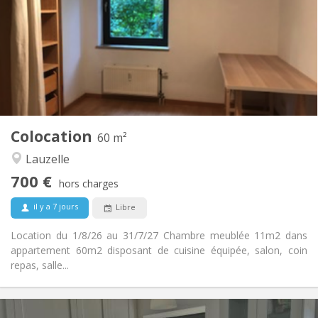
12 mois
Durée:
Non
Domiciliation:
Aménagement
Commune
Salle de bain:
Commune
Cuisine:
2
60 m
Superficie:
1
Pièces privées:
Colocation
Autre
60 m²
Calme, chaleureuse, studieuse
Atmosphère:
Lauzelle
Non
Accès PMR:
700 €
Non-fumeur
Fumeur:
hors charges
Non
Animaux de compagnie:
il y a 7 jours
Libre
Location du 1/8/26 au 31/7/27 Chambre meublée 11m2 dans
appartement 60m2 disposant de cuisine équipée, salon, coin
repas, salle...
Infos Pratiques