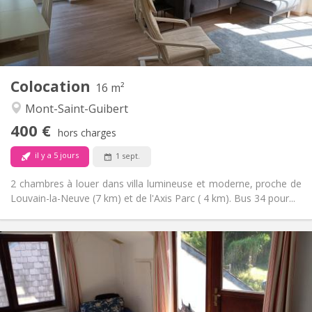
Aménagement
Commune
Salle de bain:
Commune
Cuisine:
2
16 m
Superficie:
1
Pièces privées:
Colocation
Autre
16 m²
Calme
Atmosphère:
Mont-Saint-Guibert
Non
Accès PMR:
400 €
Non-fumeur
Fumeur:
hors charges
Non
Animaux de compagnie:
il y a 5 jours
1 sept.
2 chambres à louer dans villa lumineuse et moderne, proche de
Louvain-la-Neuve (7 km) et de l'Axis Parc ( 4 km). Bus 34 pour...
Infos Pratiques
430 €
Loyer:
100 €
Charges:
12 mois
Durée:
Acceptée
Domiciliation: