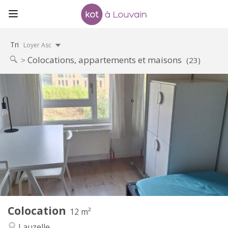
Tri
Loyer Asc
Colocations, appartements et maisons
(23)
Infos Pratiques
350 €
Loyer:
100 €
Charges:
10 mois, 5-6 mois, 3-4 mois
Durée:
Non
Domiciliation:
Aménagement
Commune
Salle de bain:
Commune
Cuisine:
2
12 m
Superficie:
1
Pièces privées:
Colocation
Autre
12 m²
Studieuse, calme
Atmosphère:
Lauzelle