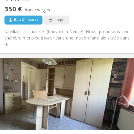
Non
Accès PMR:
350 €
Non-fumeur
Fumeur:
hors charges
Non
Animaux de compagnie:
il y a 21 heures
1 sept.
familiale à Lauzelle (Louvain-la-Neuve) Nous proposons une
chambre meublée à louer dans une maison familiale située dans
le...
Infos Pratiques
350 €
Loyer:
50 €
Charges:
12 mois, 10 mois
Durée:
Non
Domiciliation:
Aménagement
Commune
Salle de bain:
Commune
Cuisine:
2
60 m
Superficie:
1
Pièces privées: