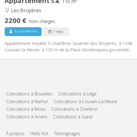
Appartement
5
Autre
110 m²
Calme, studieuse
Atmosphère:
Les Bruyères
Non
Accès PMR:
2200 €
Non-fumeur
Fumeur:
hors charges
Non
Animaux de compagnie:
il y a 3 heures
1 sept.
Appartement meublé 5 chambres Quartier des Bruyères, à 1348
Louvain-la-Neuve, à 150 m de la Place Montesquieu (proximité...
Colocations à Bruxelles
Colocations à Liège
Colocations à Namur
Colocations à Louvain-La-Neuve
Colocations à Mons
Colocations à Charleroi
Colocations à Anvers
Colocations à Gand
À propos
Hello Kot
Témoignages