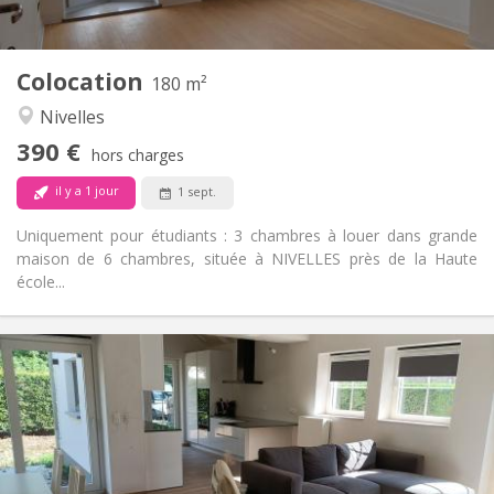
2
180 m
Superficie:
1
Pièces privées:
Colocation
Autre
180 m²
Calme
Atmosphère:
Nivelles
Non
Accès PMR:
390 €
Non-fumeur
Fumeur:
hors charges
Non
Animaux de compagnie:
il y a 1 jour
1 sept.
Uniquement pour étudiants : 3 chambres à louer dans grande
maison de 6 chambres, située à NIVELLES près de la Haute
école...
Infos Pratiques
400 €
Loyer:
80 €
Charges:
12 mois, 10 mois
Durée:
Non
Domiciliation: