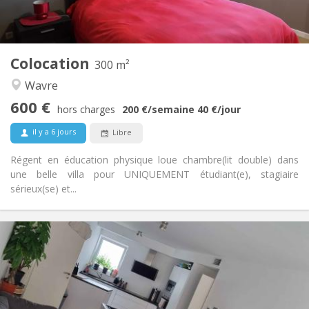
Privée
Salle de bain:
Commune
Cuisine:
2
300 m
Superficie:
2
Pièces privées:
Colocation
300 m²
Autre
Wavre
Communautaire, calme, chaleureuse,
Atmosphère:
600 €
studieuse
hors charges
200 €
/semaine
40 €
/jour
Non
Accès PMR:
il y a 6 jours
Libre
Non-fumeur
Fumeur:
Non
Animaux de compagnie:
Régent en éducation physique loue chambre(lit double) dans
une belle villa pour UNIQUEMENT étudiant(e), stagiaire
sérieux(se) et...
Infos Pratiques
650 €
Loyer:
150 €
Charges:
12 mois, 11 mois, 10 mois
Durée:
Acceptée
Domiciliation: