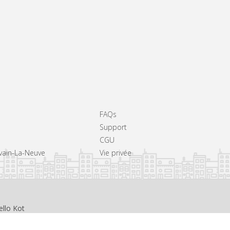
FAQs
Support
CGU
uvain-La-Neuve
Vie privée
ello Kot